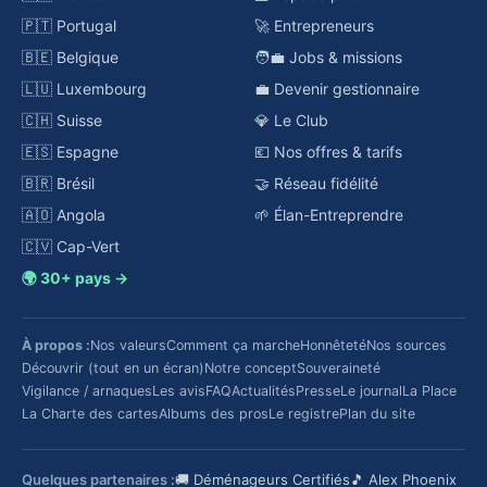
🇵🇹 Portugal
🚀 Entrepreneurs
🇧🇪 Belgique
🧑‍💼 Jobs & missions
🇱🇺 Luxembourg
💼 Devenir gestionnaire
🇨🇭 Suisse
💎 Le Club
🇪🇸 Espagne
💶 Nos offres & tarifs
🇧🇷 Brésil
🤝 Réseau fidélité
🇦🇴 Angola
🌱 Élan-Entreprendre
🇨🇻 Cap-Vert
🌍 30+ pays →
À propos :
Nos valeurs
Comment ça marche
Honnêteté
Nos sources
Découvrir (tout en un écran)
Notre concept
Souveraineté
Vigilance / arnaques
Les avis
FAQ
Actualités
Presse
Le journal
La Place
La Charte des cartes
Albums des pros
Le registre
Plan du site
Quelques partenaires :
🚚 Déménageurs Certifiés
🎵 Alex Phoenix