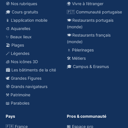
🧭 Nos rubriques
🌍 Vivre à l’étranger
🎓 Cours gratuits
🇵🇹 Communauté portugaise
📱 L’application mobile
🍽️ Restaurants portugais
(monde)
🎨 Aquarelles
🍽️ Restaurants français
✨ Beaux lieux
(monde)
🏖️ Plages
🚶 Pèlerinages
🪄 Légendes
🛠️ Métiers
🧊 Nos icônes 3D
🎓 Campus & Erasmus
🏙️ Les bâtiments de la cité
🕊️ Grandes Figures
🧭 Grands navigateurs
⚒️ Patrimoine
📖 Paraboles
Pays
Pros & communauté
🇫🇷 France
🏪 Espace pro