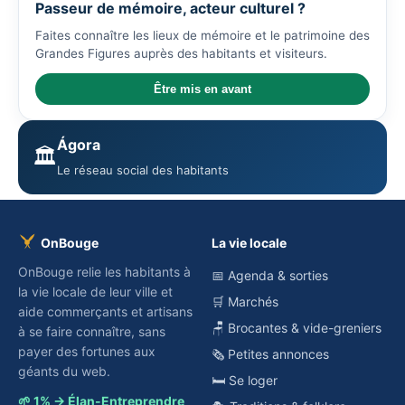
Passeur de mémoire, acteur culturel ?
Faites connaître les lieux de mémoire et le patrimoine des
Grandes Figures auprès des habitants et visiteurs.
Être mis en avant
Ágora
🏛️
Le réseau social des habitants
OnBouge
La vie locale
OnBouge relie les habitants à
📅 Agenda & sorties
la vie locale de leur ville et
🛒 Marchés
aide commerçants et artisans
🪑 Brocantes & vide-greniers
à se faire connaître, sans
payer des fortunes aux
🗞️ Petites annonces
géants du web.
🛏️ Se loger
🌱 1% → Élan-Entreprendre