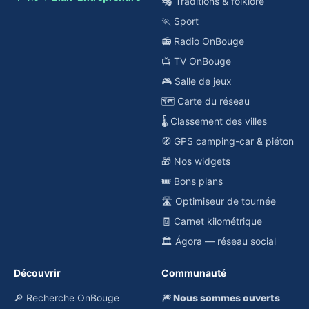
🎭 Traditions & folklore
🏃 Sport
📻 Radio OnBouge
📺 TV OnBouge
🎮 Salle de jeux
🗺️ Carte du réseau
🌡️ Classement des villes
🧭 GPS camping-car & piéton
🎁 Nos widgets
🎟️ Bons plans
🛣️ Optimiseur de tournée
🧾 Carnet kilométrique
🏛️ Ágora — réseau social
Découvrir
Communauté
🔎 Recherche OnBouge
🎆 Nous sommes ouverts