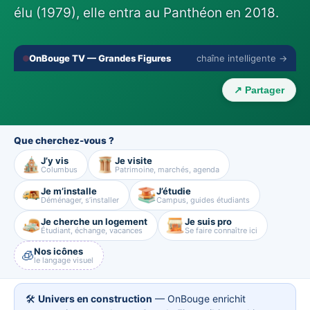
élu (1979), elle entra au Panthéon en 2018.
🔇
⛶
OnBouge TV — Grandes Figures
chaîne intelligente →
‹
›
↗ Partager
Que cherchez-vous ?
J’y vis
Je visite
Columbus
Patrimoine, marchés, agenda
Je m’installe
J’étudie
Déménager, s’installer
Campus, guides étudiants
Je cherche un logement
Je suis pro
Étudiant, échange, vacances
Se faire connaître ici
Nos icônes
🧊
le langage visuel
🛠️
Univers en construction
— OnBouge enrichit