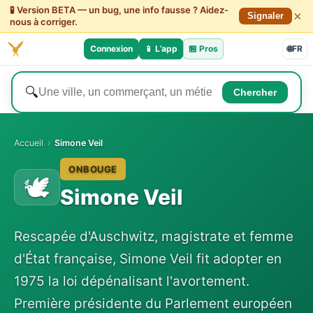
🧪 Version BETA — un bug, une info fausse ? Aidez-
×
Signaler
nous à corriger.
Connexion
📱 L’app
🏪
Pros
🌐
FR
🔍
Chercher
Accueil
›
Simone Veil
ONBOUGE
🕊️
Simone Veil
Rescapée d'Auschwitz, magistrate et femme
d'État française, Simone Veil fit adopter en
1975 la loi dépénalisant l'avortement.
Première présidente du Parlement européen