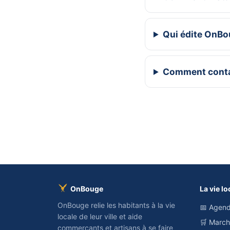
Qui édite OnBo
Comment conta
OnBouge
La vie lo
OnBouge relie les habitants à la vie
📅 Agend
locale de leur ville et aide
🛒 Marc
commerçants et artisans à se faire