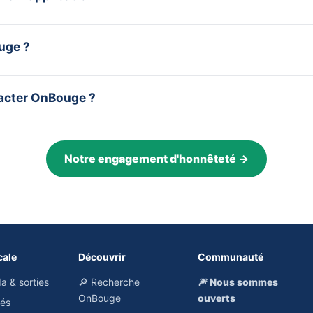
uge ?
cter OnBouge ?
Notre engagement d'honnêteté →
cale
Découvrir
Communauté
a & sorties
🔎 Recherche
🎆 Nous sommes
OnBouge
ouverts
hés