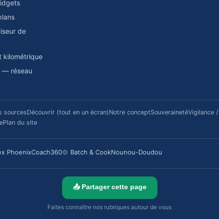
idgets
plans
miseur de
t kilométrique
a — réseau
s sources
Découvrir (tout en un écran)
Notre concept
Souveraineté
Vigilance 
re
Plan du site
ex Phoenix
Coach360
🍲 Batch & Cook
Nounou-Doudou
📤 Partager cette page
Faites connaître nos rubriques autour de vous