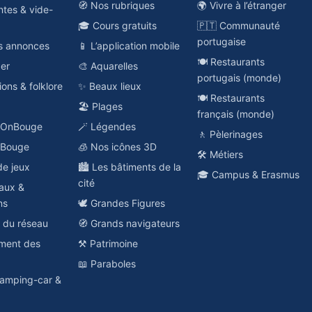
🧭 Nos rubriques
🌍 Vivre à l’étranger
ntes & vide-
🎓 Cours gratuits
🇵🇹 Communauté
portugaise
es annonces
📱 L’application mobile
🍽️ Restaurants
ger
🎨 Aquarelles
portugais (monde)
ions & folklore
✨ Beaux lieux
🍽️ Restaurants
🏖️ Plages
français (monde)
o OnBouge
🪄 Légendes
🚶 Pèlerinages
nBouge
🧊 Nos icônes 3D
🛠️ Métiers
de jeux
🏙️ Les bâtiments de la
🎓 Campus & Erasmus
cité
aux &
ns
🕊️ Grandes Figures
e du réseau
🧭 Grands navigateurs
ement des
⚒️ Patrimoine
📖 Paraboles
amping-car &