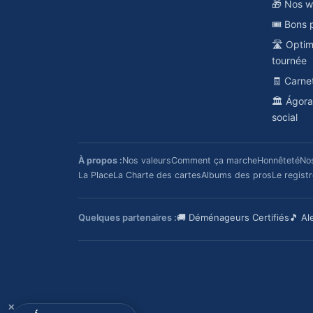
🎁 Nos w
🎟️ Bons 
🛣️ Opti
tournée
🧾 Carne
🏛️ Ágor
social
À propos :
Nos valeurs
Comment ça marche
Honnêteté
No
La Place
La Charte des cartes
Albums des pros
Le regist
Quelques partenaires :
🚚 Déménageurs Certifiés
🎵 Al
✕