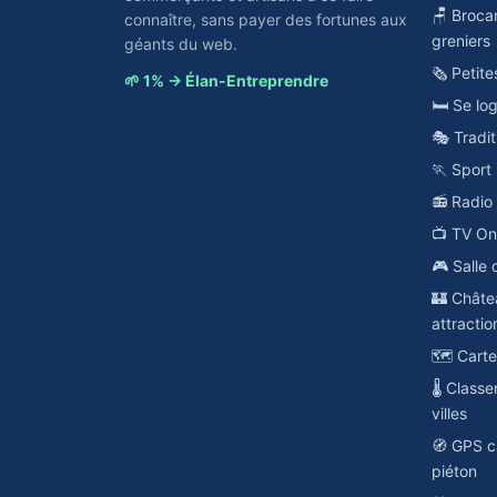
🪑 Broca
connaître, sans payer des fortunes aux
greniers
géants du web.
🗞️ Petit
🌱 1% → Élan-Entreprendre
🛏️ Se lo
🎭 Tradit
🏃 Sport
📻 Radi
📺 TV O
🎮 Salle 
🏰 Châte
attractio
🗺️ Cart
🌡️ Class
villes
🧭 GPS c
piéton