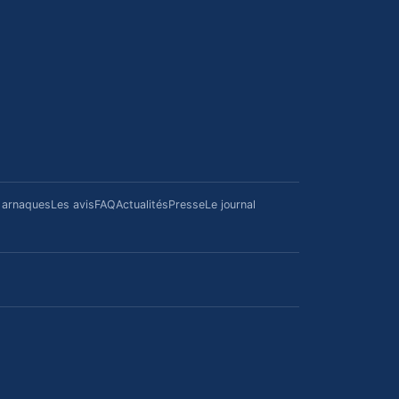
/ arnaques
Les avis
FAQ
Actualités
Presse
Le journal