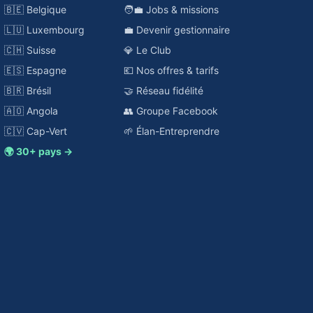
🇧🇪 Belgique
🧑‍💼 Jobs & missions
🇱🇺 Luxembourg
💼 Devenir gestionnaire
🇨🇭 Suisse
💎 Le Club
🇪🇸 Espagne
💶 Nos offres & tarifs
🇧🇷 Brésil
🤝 Réseau fidélité
🇦🇴 Angola
👥 Groupe Facebook
🇨🇻 Cap-Vert
🌱 Élan-Entreprendre
🌍 30+ pays →