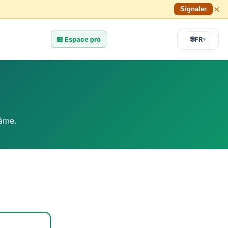
×
Signaler
🏪
Espace pro
🌐
FR
▾
 âme.