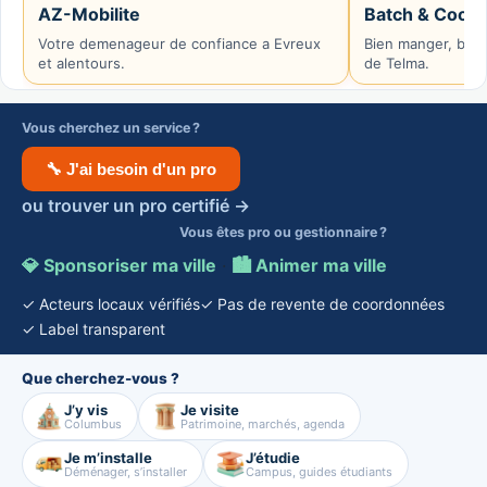
AZ-Mobilite
Batch & Cook
Votre demenageur de confiance a Evreux
Bien manger, bien
et alentours.
de Telma.
Vous cherchez un service ?
🔧 J'ai besoin d'un pro
ou trouver un pro certifié →
Vous êtes pro ou gestionnaire ?
💎 Sponsoriser ma ville
·
🏙️ Animer ma ville
✓ Acteurs locaux vérifiés
✓ Pas de revente de coordonnées
✓ Label transparent
Que cherchez-vous ?
J’y vis
Je visite
Columbus
Patrimoine, marchés, agenda
Je m’installe
J’étudie
Déménager, s’installer
Campus, guides étudiants