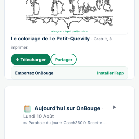
Le coloriage de Le Petit-Quevilly
· Gratuit, à
imprimer.
↓ Télécharger
Partager
Emportez OnBouge
Installer l’app
Aujourd'hui sur OnBouge
·
Lundi 10 Août
📜 Parabole du jour→ Coach360🍲 Recette du jourSardines écrasées au fromage blanc · 10 min…