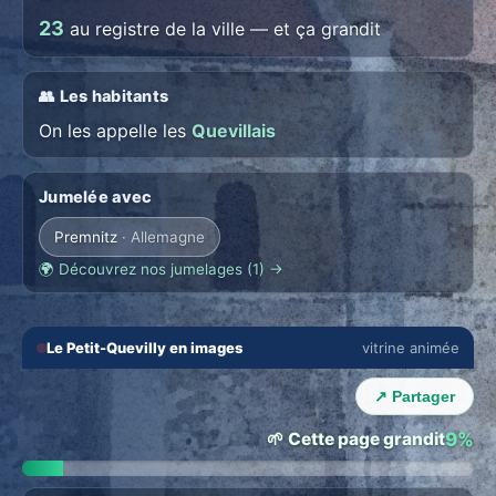
23
au registre de la ville — et ça grandit
👥 Les habitants
On les appelle les
Quevillais
Jumelée avec
Premnitz
· Allemagne
🌍 Découvrez nos jumelages (1) →
🔇
⛶
Le Petit-Quevilly en images
vitrine animée
‹
›
↗ Partager
🌱 Cette page grandit
9%