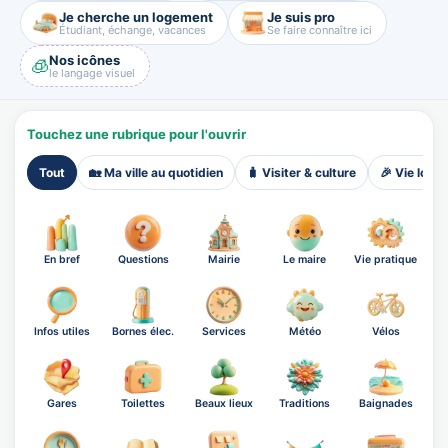
Je cherche un logement
Je suis pro
Étudiant, échange, vacances
Se faire connaître ici
Nos icônes
🧊
le langage visuel
Touchez une rubrique pour l'ouvrir
Tout
🏡 Ma ville au quotidien
🧳 Visiter & culture
🎉 Vie local
En bref
Questions
Mairie
Le maire
Vie pratique
Infos utiles
Bornes élec.
Services
Météo
Vélos
Gares
Toilettes
Beaux lieux
Traditions
Baignades