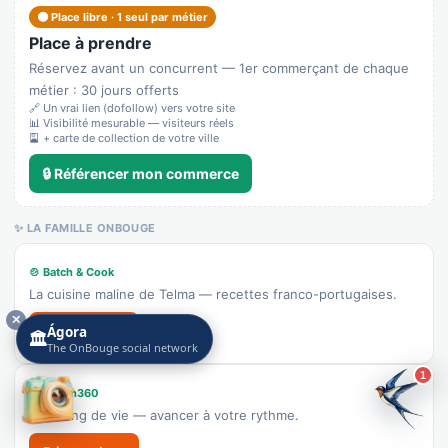
🟠 Place libre · 1 seul par métier
Androuet Fromager
Place à prendre
Recensé · non-membre
Réservez avant un concurrent — 1er commerçant de chaque
Fromagerie
métier : 30 jours offerts
🔗 Un vrai lien (dofollow) vers votre site
👉 C'est votre commerce ?
📊 Visibilité mesurable — visiteurs réels
🎴 + carte de collection de votre ville
Manteigaria - Fábrica de Pastéis de Nata
🔒 Référencer mon commerce
Rambuteau
Recensé · non-membre
✨ LA FAMILLE ONBOUGE
Pâtisserie / chocolaterie
Afficher le n°
🍲 Batch & Cook
La cuisine maline de Telma — recettes franco-portugaises.
🌐 Voir le site
✕
Découvrir →
Ágora
🏛️
👉 C'est votre commerce ?
The OnBouge social network
1
La Cabane du Pêcheur
🪞 Coach360
Coaching de vie — avancer à votre rythme.
Recensé · non-membre
Poissonnerie