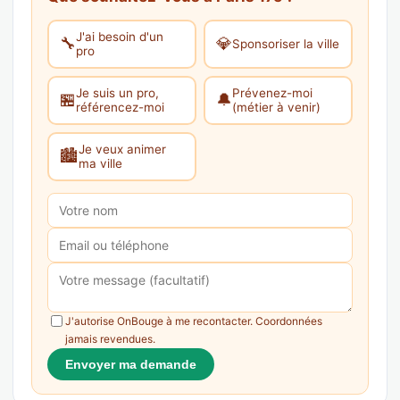
J'ai besoin d'un
🔧
💎
Sponsoriser la ville
pro
Je suis un pro,
Prévenez-moi
🏪
🔔
référencez-moi
(métier à venir)
Je veux animer
🏙️
ma ville
J'autorise OnBouge à me recontacter. Coordonnées
jamais revendues.
Envoyer ma demande