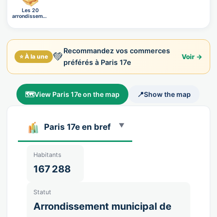
Les 20
arrondissements
de Pa…
Recommandez vos commerces
💚
⭐ À la une
Voir →
préférés à Paris 17e
🗺️
View Paris 17e on the map
📍
Show the map
Paris 17e en bref
Habitants
167 288
Statut
Arrondissement municipal de