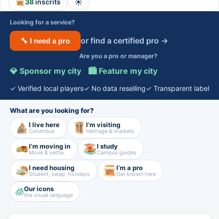
☀️
38
inscrits
Looking for a service?
or find a certified pro →
🔧 I need a pro
Are you a pro or manager?
💎 Sponsor my city
·
🏙️ Feature my city
✓ Verified local players
✓ No data reselling
✓ Transparent label
What are you looking for?
I live here
I’m visiting
Columbus
Heritage & markets
I’m moving in
I study
Move & settle
Campus guides
I need housing
I’m a pro
Student, swap, holidays
Get known here
Our icons
🧊
the visual language