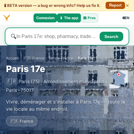
×
🧪 BETA version — a bug or wrong info? Help us fix it.
Report
Connexion
📱 The app
🏪
Pros
🌐
EN
🔍
Search
Accueil
›
🇫🇷 France
›
Île-de-France
›
Paris 17e
Paris 17e
🇫🇷
Paris (75) · Arrondissement municipal de
Paris · 75017
Vivre, déménager et s'installer à Paris 17e — toute la
vie locale au même endroit.
🇫🇷 France