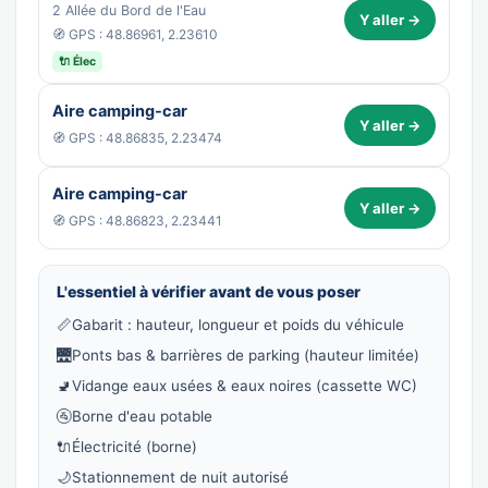
2 Allée du Bord de l'Eau
Y aller →
🧭 GPS : 48.86961, 2.23610
🔌 Élec
Aire camping-car
Y aller →
🧭 GPS : 48.86835, 2.23474
Aire camping-car
Y aller →
🧭 GPS : 48.86823, 2.23441
L'essentiel à vérifier avant de vous poser
📏
Gabarit : hauteur, longueur et poids du véhicule
🌉
Ponts bas & barrières de parking (hauteur limitée)
🚽
Vidange eaux usées & eaux noires (cassette WC)
🚰
Borne d'eau potable
🔌
Électricité (borne)
🌙
Stationnement de nuit autorisé