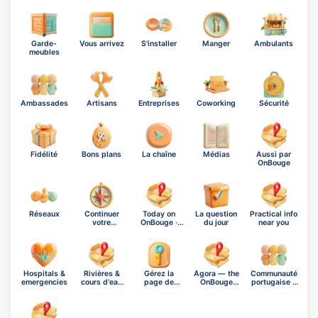
Garde-
Vous arrivez
S'installer
Manger
Ambulants
meubles
Ambassades
Artisans
Entreprises
Coworking
Sécurité
Fidélité
Bons plans
La chaîne
Médias
Aussi par
OnBouge
Réseaux
Continuer
Today on
La question
Practical info
votre
OnBouge ·
du jour
near you
exploration
Thursday,…
Hospitals &
Rivières &
Gérez la
Ágora — the
Communauté
emergencies
cours d'eau
page de
OnBouge
portugaise à
de Pa…
Paris 17e
social n…
Pari…