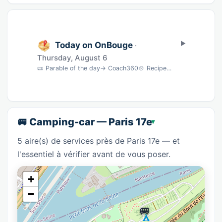
Today on OnBouge
·
Thursday, August 6
📜 Parable of the day→ Coach360🍲 Recipe of the dayMojito sans alcool · 5 min→ BNC🎵 Song …
🚐 Camping-car — Paris 17e
5 aire(s) de services près de Paris 17e — et
l'essentiel à vérifier avant de vous poser.
+
−
🚐