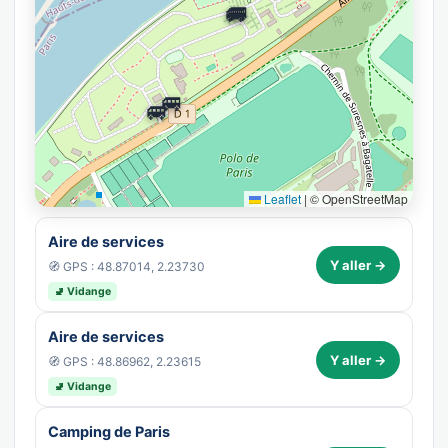
🚐
🚐
🚐
🚐
Leaflet
|
© OpenStreetMap
Aire de services
Y aller →
🧭 GPS : 48.87014, 2.23730
🚽 Vidange
Aire de services
Y aller →
🧭 GPS : 48.86962, 2.23615
🚽 Vidange
Camping de Paris