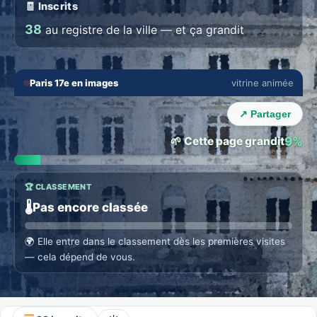
🧾 Inscrits
38
au registre de la ville — et ça grandit
🔇
⛶
Paris 17e en images
vitrine animée
💬 THE TOWN LOUNGE
‹
›
Talk with Paris 17e locals
↗ Partager
Everyone in their language · auto translation →
🌱 Cette page grandit
9%
🏆 CLASSEMENT
🌡️
Pas encore classée
🌍
Elle entre dans le classement dès les premières visites
— cela dépend de vous.