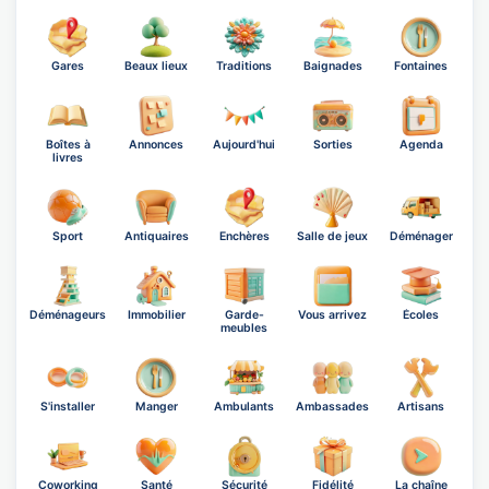
Gares
Beaux lieux
Traditions
Baignades
Fontaines
Boîtes à
Annonces
Aujourd'hui
Sorties
Agenda
livres
Sport
Antiquaires
Enchères
Salle de jeux
Déménager
Déménageurs
Immobilier
Garde-
Vous arrivez
Écoles
meubles
S'installer
Manger
Ambulants
Ambassades
Artisans
Coworking
Santé
Sécurité
Fidélité
La chaîne