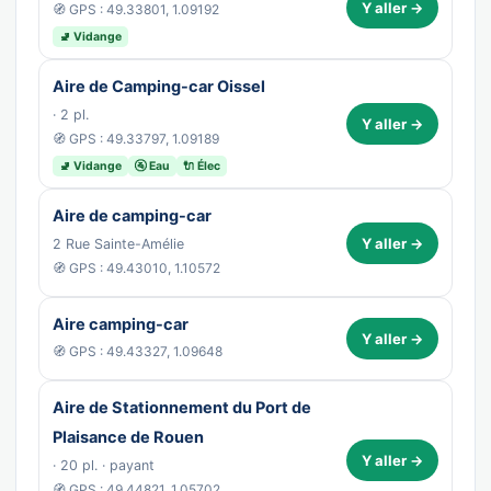
Y aller →
🧭 GPS : 49.33801, 1.09192
🚽 Vidange
Aire de Camping-car Oissel
· 2 pl.
Y aller →
🧭 GPS : 49.33797, 1.09189
🚽 Vidange
🚰 Eau
🔌 Élec
Aire de camping-car
Y aller →
2 Rue Sainte-Amélie
🧭 GPS : 49.43010, 1.10572
Aire camping-car
Y aller →
🧭 GPS : 49.43327, 1.09648
Aire de Stationnement du Port de
Plaisance de Rouen
Y aller →
· 20 pl. · payant
🧭 GPS : 49.44821, 1.05702