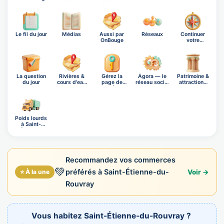
Le fil du jour
Médias
Aussi par
Réseaux
Continuer
OnBouge
votre
exploration
La question
Rivières &
Gérez la
Ágora — le
Patrimoine &
du jour
cours d'eau
page de
réseau social
attractions
de Sa…
Saint-Étien…
OnB…
prè…
Poids lourds
à Saint-
Étienne…
Recommandez vos commerces
💚
préférés à Saint-Étienne-du-
⭐ À la une
Voir →
Rouvray
Vous habitez Saint-Étienne-du-Rouvray ?