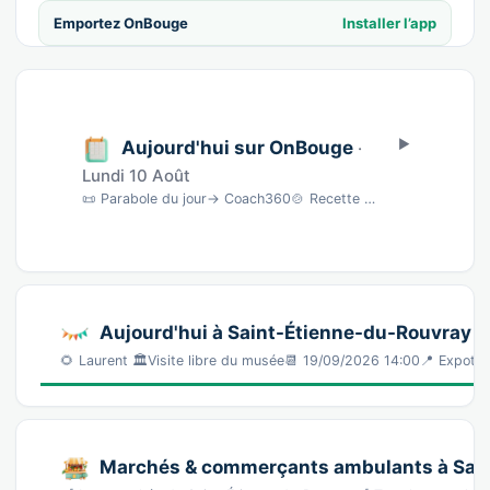
Emportez OnBouge
Installer l’app
Aujourd'hui sur OnBouge
·
Lundi 10 Août
📜 Parabole du jour→ Coach360🍲 Recette du jourSardines écrasées au fromage blanc · 10 min…
Aujourd'hui à Saint-Étienne-du-Rouvray
🌻 Laurent 🏛️Visite libre du musée📆 19/09/2026 14:00📍 Expotec
Marchés & commerçants ambulants à Sai