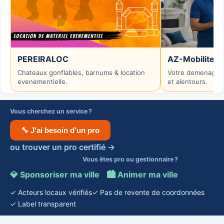
PEREIRALOC
AZ-Mobilite
Chateaux gonflables, barnums & location
Votre demenageur
evenementielle.
et alentours.
Vous cherchez un service ?
🔧 J'ai besoin d'un pro
ou trouver un pro certifié →
Vous êtes pro ou gestionnaire ?
💎 Sponsoriser ma ville
·
🏙️ Animer ma ville
✓ Acteurs locaux vérifiés
✓ Pas de revente de coordonnées
✓ Label transparent