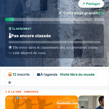
Animez Saint-Étienne-du-Rouvray
↗ Partager
Zone exclusive · revenus sur chaque abonnement local. →
🌱 Cette page grandit
9%
🏆 CLASSEMENT
🌡️
Pas encore classée
🌍
Elle entre dans le classement dès les premières visites
— cela dépend de vous.
📅
12
inscrits
À l’agenda ·
Visite libre du musée
☀️
⭐ À LA UNE · ANNONCE