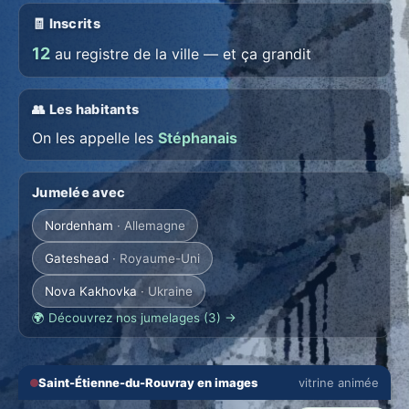
🧾 Inscrits
12
au registre de la ville — et ça grandit
👥 Les habitants
On les appelle les
Stéphanais
Jumelée avec
Nordenham
· Allemagne
Gateshead
· Royaume-Uni
Nova Kakhovka
· Ukraine
🌍 Découvrez nos jumelages (3) →
🔇
⛶
Saint-Étienne-du-Rouvray en images
vitrine animée
🏙️ ANIMEZ VOTRE ZONE
‹
›