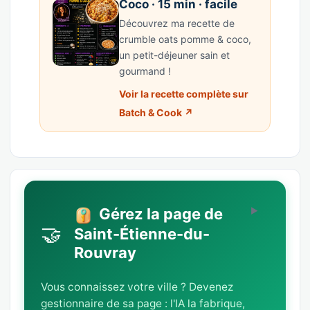
Coco · 15 min · facile
Découvrez ma recette de
crumble oats pomme & coco,
un petit-déjeuner sain et
gourmand !
Voir la recette complète sur
Batch & Cook ↗
Gérez la page de
🤝
Saint-Étienne-du-
Rouvray
Vous connaissez votre ville ? Devenez
gestionnaire de sa page : l'IA la fabrique,