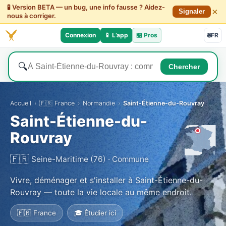
🧪 Version BETA — un bug, une info fausse ? Aidez-
×
Signaler
nous à corriger.
Connexion
📱 L’app
🏪
Pros
🌐
FR
🔍
Chercher
Accueil
›
🇫🇷 France
›
Normandie
›
Saint-Étienne-du-Rouvray
Saint-Étienne-du-
Rouvray
🇫🇷
Seine-Maritime (76) · Commune
Vivre, déménager et s'installer à Saint-Étienne-du-
Rouvray — toute la vie locale au même endroit.
🇫🇷 France
🎓 Étudier ici