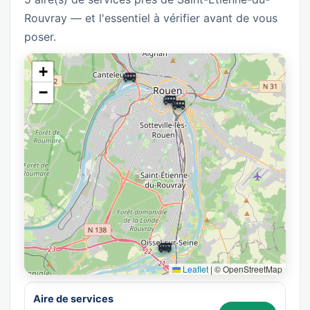
Rouvray — et l'essentiel à vérifier avant de vous
poser.
+
🚐
−
🚐
🚐
🚐
🚐
Leaflet
|
© OpenStreetMap
Aire de services