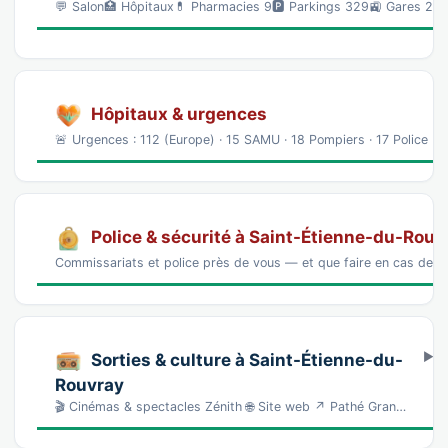
💬 Salon🏥 Hôpitaux💊 Pharmacies 9🅿️ Parkings 329🚉 Gares 2⛽ 
Hôpitaux & urgences
🚨 Urgences : 112 (Europe) · 15 SAMU · 18 Pompiers · 17 Police Hô
Police & sécurité à Saint-Étienne-du-Rouv
Commissariats et police près de vous — et que faire en cas de p
Sorties & culture à Saint-Étienne-du-
Rouvray
🎬 Cinémas & spectacles Zénith 🌐 Site web ↗ Pathé Gran…