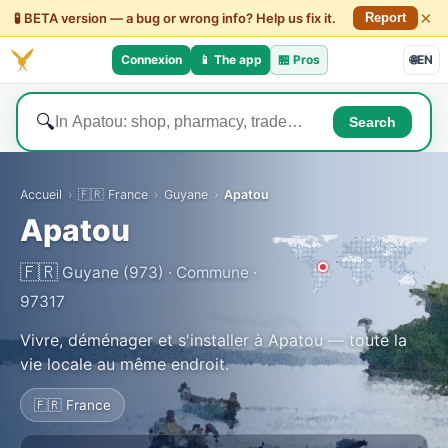
×
🧪 BETA version — a bug or wrong info? Help us fix it.
Report
Connexion
📱 The app
🏪
Pros
🌐
EN
🔍
Search
Accueil
›
🇫🇷 France
›
Guyane
›
Apatou
Apatou
🇫🇷
Guyane (973) · Commune ·
97317
Vivre, déménager et s'installer à Apatou — toute la
vie locale au même endroit.
🇫🇷 France