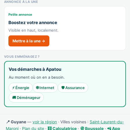
ANNONCE À LA UNE
Petite annonce
Boostez votre annonce
Visible en haut, localement.
Mettre à la une →
VOUS EMMÉNAGEZ ?
Vos démarches à Apatou
Au moment où on en a besoin.
⚡ Énergie
🌐 Internet
🛡️ Assurance
🚚 Déménageur
📍 Guyane
—
voir la région
· Villes voisines :
Saint-Laurent-du-
Maroni
·
Plan du site
·
🧮 Calculatrice
·
🧭 Boussole
·
📲 App