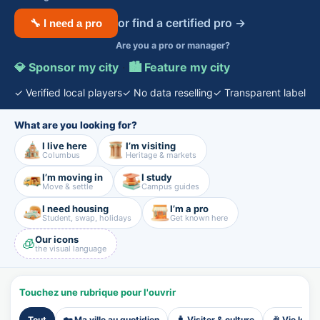
or find a certified pro →
🔧 I need a pro
Are you a pro or manager?
💎 Sponsor my city
·
🏙️ Feature my city
✓ Verified local players
✓ No data reselling
✓ Transparent label
What are you looking for?
I live here
I’m visiting
Columbus
Heritage & markets
I’m moving in
I study
Move & settle
Campus guides
I need housing
I’m a pro
Student, swap, holidays
Get known here
Our icons
🧊
the visual language
Touchez une rubrique pour l'ouvrir
Tout
🏡 Ma ville au quotidien
🧳 Visiter & culture
🎉 Vie local