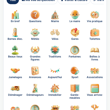
En bref
Questions
Mairie
Le maire
Vie pratique
Bornes élec.
Météo
Vélos
Gares
Toilettes
Beaux lieux
Grandes
Traditions
Fontaines
Boîtes à
figures
livres
Jumelages
Annonces
Aujourd'hui
Sport
Associations
Déménager
Déménageurs
Immobilier
Garde-
Vous arrivez
meubles