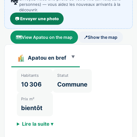
🏘️
personnes) — vous aidez les nouveaux arrivants à la
découvrir.
📷 Envoyer une photo
🗺️
View Apatou on the map
📍
Show the map
Apatou en bref
Habitants
Statut
10 306
Commune
Prix m²
bientôt
Lire la suite ▾