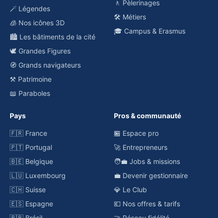
🚶 Pèlerinages
🪄 Légendes
🛠️ Métiers
🧊 Nos icônes 3D
🎓 Campus & Erasmus
🏙️ Les bâtiments de la cité
🕊️ Grandes Figures
🧭 Grands navigateurs
⚒️ Patrimoine
📖 Paraboles
Pays
Pros & communauté
🇫🇷 France
🏪 Espace pro
🇵🇹 Portugal
🚀 Entrepreneurs
🇧🇪 Belgique
🧑‍💼 Jobs & missions
🇱🇺 Luxembourg
💼 Devenir gestionnaire
🇨🇭 Suisse
💎 Le Club
🇪🇸 Espagne
💶 Nos offres & tarifs
🇧🇷 Brésil
🤝 Réseau fidélité