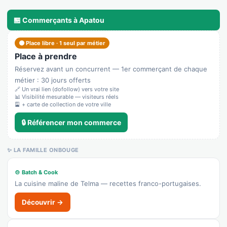
🏪 Commerçants à Apatou
🟠 Place libre · 1 seul par métier
Place à prendre
Réservez avant un concurrent — 1er commerçant de chaque
métier : 30 jours offerts
🔗 Un vrai lien (dofollow) vers votre site
📊 Visibilité mesurable — visiteurs réels
🎴 + carte de collection de votre ville
🔒 Référencer mon commerce
✨ LA FAMILLE ONBOUGE
🍲 Batch & Cook
La cuisine maline de Telma — recettes franco-portugaises.
Découvrir →