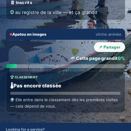
🧾 Inscrits
0
au registre de la ville — et ça grandit
🔇
⛶
Apatou en images
vitrine animée
💬 THE TOWN LOUNGE
‹
›
Talk with Apatou locals
↗ Partager
Everyone in their language · auto translation →
🌱 Cette page grandit
9%
🏆 CLASSEMENT
🌡️
Pas encore classée
🌍
Elle entre dans le classement dès les premières visites
— cela dépend de vous.
Looking for a service?