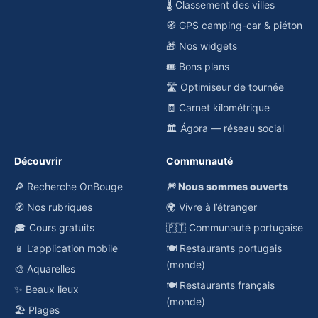
🌡️ Classement des villes
🧭 GPS camping-car & piéton
🎁 Nos widgets
🎟️ Bons plans
🛣️ Optimiseur de tournée
🧾 Carnet kilométrique
🏛️ Ágora — réseau social
Découvrir
Communauté
🔎 Recherche OnBouge
🎆 Nous sommes ouverts
🧭 Nos rubriques
🌍 Vivre à l’étranger
🎓 Cours gratuits
🇵🇹 Communauté portugaise
📱 L’application mobile
🍽️ Restaurants portugais
(monde)
🎨 Aquarelles
🍽️ Restaurants français
✨ Beaux lieux
(monde)
🏖️ Plages