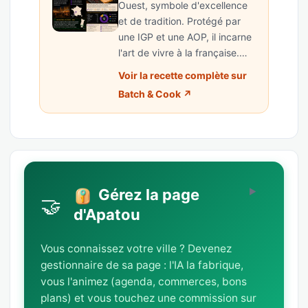
Ouest, symbole d'excellence
et de tradition. Protégé par
une IGP et une AOP, il incarne
l'art de vivre à la française.…
Voir la recette complète sur
Batch & Cook ↗
Gérez la page
🤝
d'Apatou
Vous connaissez votre ville ? Devenez
gestionnaire de sa page : l'IA la fabrique,
vous l'animez (agenda, commerces, bons
plans) et vous touchez une commission sur