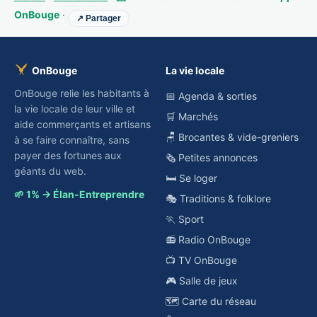
OnBouge
·
↗ Partager
OnBouge
La vie locale
OnBouge relie les habitants à
📅 Agenda & sorties
la vie locale de leur ville et
🛒 Marchés
aide commerçants et artisans
🪑 Brocantes & vide-greniers
à se faire connaître, sans
payer des fortunes aux
🗞️ Petites annonces
géants du web.
🛏️ Se loger
🌱 1% → Élan-Entreprendre
🎭 Traditions & folklore
🏃 Sport
📻 Radio OnBouge
📺 TV OnBouge
🎮 Salle de jeux
🗺️ Carte du réseau