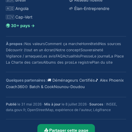
🇦🇴 Angola
🌱 Élan-Entreprendre
🇨🇻 Cap-Vert
🌍 30+ pays →
À propos :
Nos valeurs
Comment ça marche
Honnêteté
Nos sources
Découvrir (tout en un écran)
Notre concept
Souveraineté
Vigilance / arnaques
Les avis
FAQ
Actualités
Presse
Le journal
La Place
La Charte des cartes
Albums des pros
Le registre
Plan du site
Quelques partenaires :
🚚 Déménageurs Certifiés
🎵 Alex Phoenix
Coach360
🍲 Batch & Cook
Nounou-Doudou
Publié
le 31 mai 2026 ·
Mis à jour
le 8 juillet 2026 ·
Sources
: INSEE,
data.gouv.fr, OpenStreetMap, expérience de l'auteur, Légifrance
📤 Partager cette page