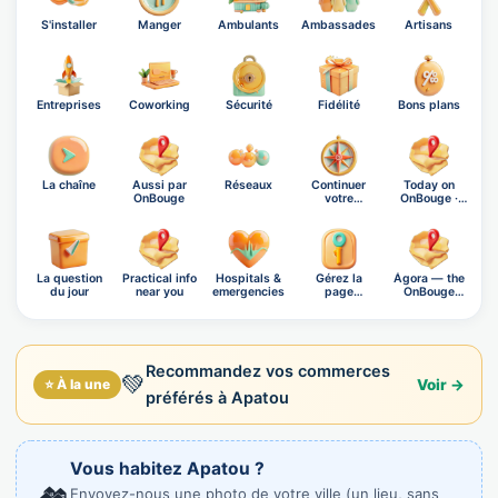
S'installer
Manger
Ambulants
Ambassades
Artisans
Entreprises
Coworking
Sécurité
Fidélité
Bons plans
La chaîne
Aussi par
Réseaux
Continuer
Today on
OnBouge
votre
OnBouge ·
exploration
Thursday,…
La question
Practical info
Hospitals &
Gérez la
Ágora — the
du jour
near you
emergencies
page
OnBouge
d'Apatou
social n…
Recommandez vos commerces
💚
⭐ À la une
Voir →
préférés à Apatou
Vous habitez Apatou ?
Envoyez-nous une photo de votre ville (un lieu, sans