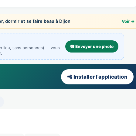
social n…
, dormir et se faire beau à Dijon
Voir →
📷 Envoyer une photo
un lieu, sans personnes) — vous
r.
📲 Installer l'application