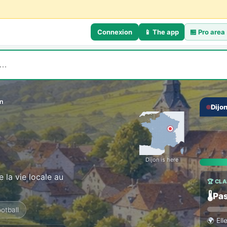
Connexion
📱 The app
🏪
Pro area
on
Dijo
💬 TH
‹
Talk
Everyo
Dijon is here
 la vie locale au
🏆 CL
🌡️
Pas
ootball
🌍
Ell