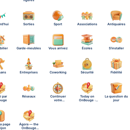
figures
rd'hui
Sorties
Sport
Associations
Antiquaires
ilier
Garde-meubles
Vous arrivez
Écoles
S'installer
sans
Entreprises
Coworking
Sécurité
Fidélité
i par
Réseaux
Continuer
Today on
La question du
ouge
votre
OnBouge ·
jour
exploration
Friday, A…
la page
Ágora — the
ijon
OnBouge