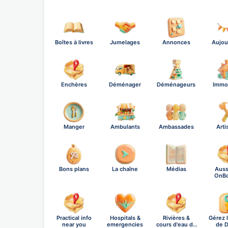
Boîtes à livres
Jumelages
Annonces
Aujou
Enchères
Déménager
Déménageurs
Immob
Manger
Ambulants
Ambassades
Arti
Bons plans
La chaîne
Médias
Auss
OnB
Practical info
Hospitals &
Rivières &
Gérez 
near you
emergencies
cours d'eau de
de D