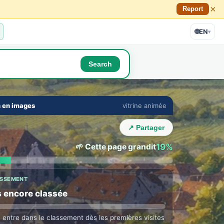
×
Report
🌐
EN
▾
Search
🔇
⛶
n en images
vitrine animée
E TOWN LOUNGE
›
 with Dijon locals
↗ Partager
ne in their language · auto translation →
🌱 Cette page grandit
19%
ASSEMENT
 encore classée
e entre dans le classement dès les premières visites