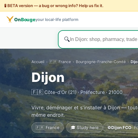
🧪 BETA version — a bug or wrong info? Help us fix it.
On
Bouge
your local-life platform
🔍
Accueil
›
🇫🇷 France
›
Bourgogne-Franche-Comté
›
Dij
Dijon
🇫🇷
Côte-d'Or (21) · Préfecture · 21000
Vivre, déménager et s'installer à Dijon — toute
même endroit.
🇫🇷 France
🎓 Study here
⚽
Dijon FCO
· F