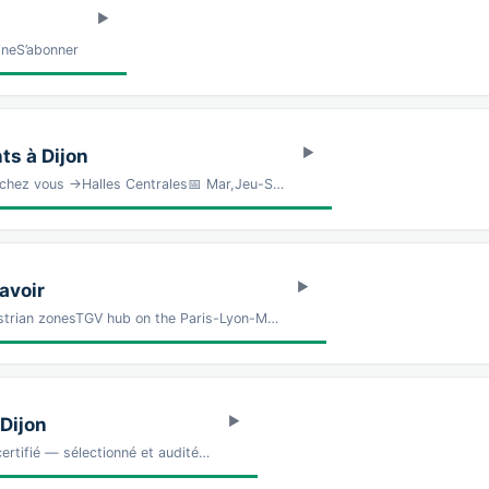
ineS’abonner
s à Dijon
 chez vous →Halles Centrales📅 Mar,Jeu-S…
savoir
estrian zonesTGV hub on the Paris-Lyon-M…
Dijon
ertifié — sélectionné et audité…