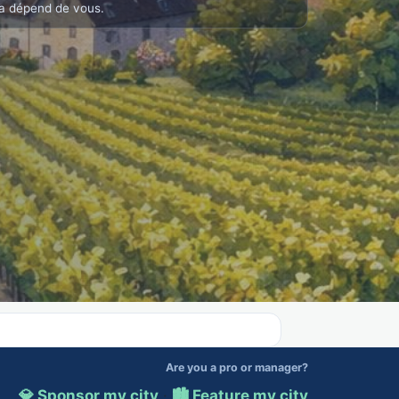
a dépend de vous.
Are you a pro or manager?
💎 Sponsor my city
·
🏙️ Feature my city