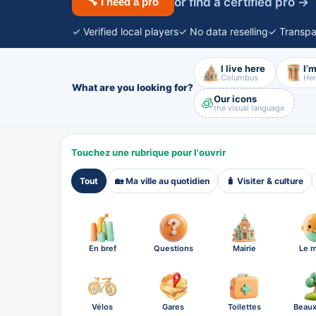
or find a certified pro →
🔧 I need a pro
✓ Verified local players
✓ No data reselling
✓ Transpa
I live here
I’m
Columbus
Her
What are you looking for?
Our icons
🧊
the visual language
Touchez une rubrique pour l'ouvrir
Tout
🏡 Ma ville au quotidien
🧳 Visiter & culture
En bref
Questions
Mairie
Le m
Vélos
Gares
Toilettes
Beaux