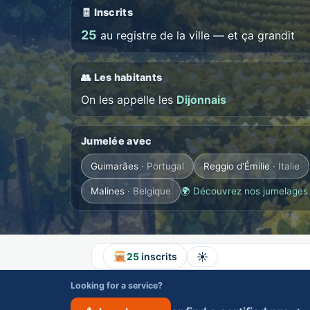
🧾 Inscrits
25
au registre de la ville — et ça grandit
👥 Les habitants
On les appelle les
Dijonnais
Jumelée avec
Guimarães
· Portugal
Reggio d'Émilie
· Italie
Malines
· Belgique
🌍 Découvrez nos jumelages
☀️
25
inscrits
Looking for a service?