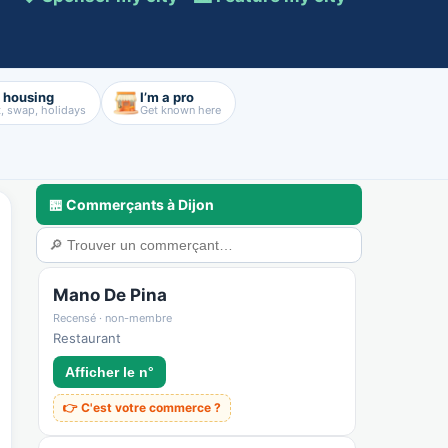
d housing
I’m a pro
, swap, holidays
Get known here
🏪 Commerçants à Dijon
a
🃏 Cartes & déco
💼 Pros & nous rejoindre
🛟 Sécurité & confiance
Mano De Pina
Recensé · non-membre
Restaurant
Afficher le n°
👉 C'est votre commerce ?