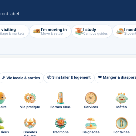
rent label
 visiting
I’m moving in
I study
I nee
itage & markets
Move & settle
Campus guides
Student
📦 S'installer & logement
🍽️ Manger & diaspor
🎉 Vie locale & sorties
aire
Vie pratique
Bornes élec.
Services
Météo
 lieux
Grandes
Traditions
Baignades
Fontaines