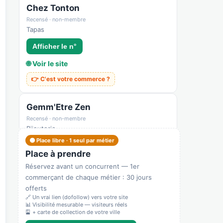
Chez Tonton
Recensé · non-membre
Tapas
Afficher le n°
🌐 Voir le site
👉 C'est votre commerce ?
Gemm'Etre Zen
Recensé · non-membre
Bijouterie
🟠 Place libre · 1 seul par métier
Afficher le n°
Place à prendre
👉 C'est votre commerce ?
Réservez avant un concurrent — 1er
commerçant de chaque métier : 30 jours
offerts
En Face la Cité
🔗 Un vrai lien (dofollow) vers votre site
Recensé · non-membre
📊 Visibilité mesurable — visiteurs réels
🎴 + carte de collection de votre ville
Française