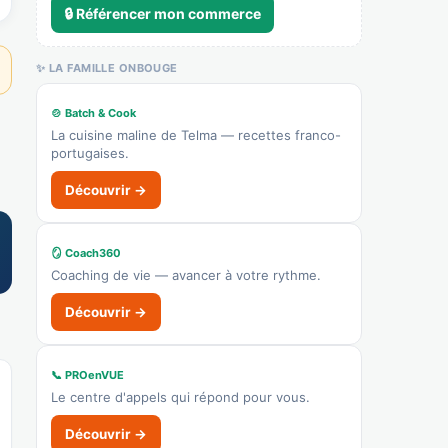
🔒 Référencer mon commerce
Afficher le n°
👉 C'est votre commerce ?
✨ LA FAMILLE ONBOUGE
Le National
🍲 Batch & Cook
Recensé · non-membre
La cuisine maline de Telma — recettes franco-
Marocain
portugaises.
Afficher le n°
Découvrir →
🌐 Voir le site
👉 C'est votre commerce ?
🪞 Coach360
Coaching de vie — avancer à votre rythme.
Pharmacie du Canal
Découvrir →
Recensé · non-membre
Pharmacie
📞 PROenVUE
Afficher le n°
Le centre d'appels qui répond pour vous.
🌐 Voir le site
Découvrir →
👉 C'est votre commerce ?