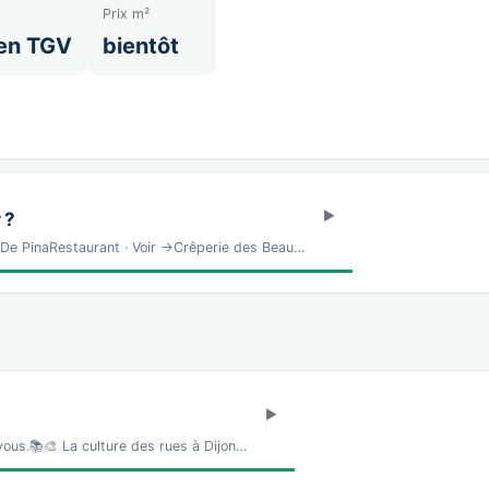
Prix m²
en TGV
bientôt
 ?
e PinaRestaurant · Voir →Crêperie des Beau…
vous.📚🎨 La culture des rues à Dijon…