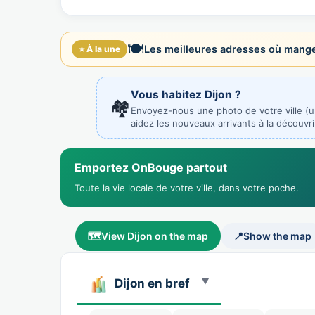
Di…
🍽️
Les meilleures adresses où manger
⭐ À la une
Vous habitez Dijon ?
🏘️
Envoyez-nous une photo de votre ville (
aidez les nouveaux arrivants à la découvri
Emportez OnBouge partout
Toute la vie locale de votre ville, dans votre poche.
🗺️
View Dijon on the map
📍
Show the map
Dijon en bref