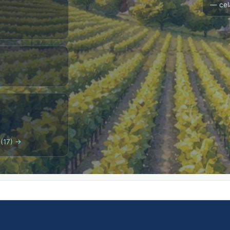
— cel
 (17) →