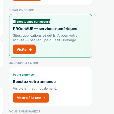
✨ PAR ONBOUGE
Le Shanti
Recensé · non-membre
🏢 Sites & apps sur mesure
Indien
PROenVUE — services numériques
Afficher le n°
Sites, applications et outils IA pour votre
activité — par l'équipe qui fait OnBouge.
🌐 Voir le site
Visiter →
👉 C'est votre commerce ?
ANNONCE À LA UNE
La Fine Heure
Recensé · non-membre
Petite annonce
Régionale
Boostez votre annonce
Afficher le n°
Visible en haut, localement.
🌐 Voir le site
Mettre à la une →
👉 C'est votre commerce ?
VOUS EMMÉNAGEZ ?