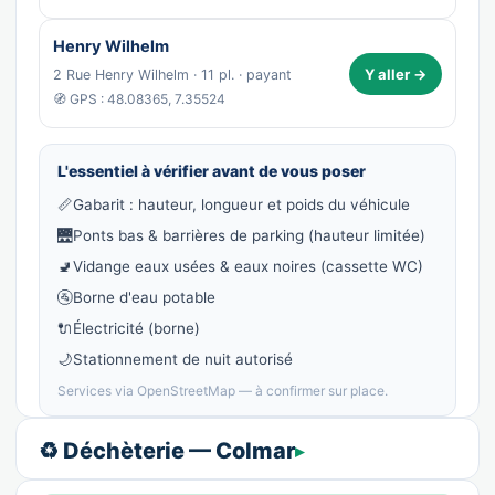
Henry Wilhelm
Y aller →
2 Rue Henry Wilhelm · 11 pl. · payant
🧭 GPS : 48.08365, 7.35524
L'essentiel à vérifier avant de vous poser
📏
Gabarit : hauteur, longueur et poids du véhicule
🌉
Ponts bas & barrières de parking (hauteur limitée)
🚽
Vidange eaux usées & eaux noires (cassette WC)
🚰
Borne d'eau potable
🔌
Électricité (borne)
🌙
Stationnement de nuit autorisé
Services via OpenStreetMap — à confirmer sur place.
♻️ Déchèterie — Colmar