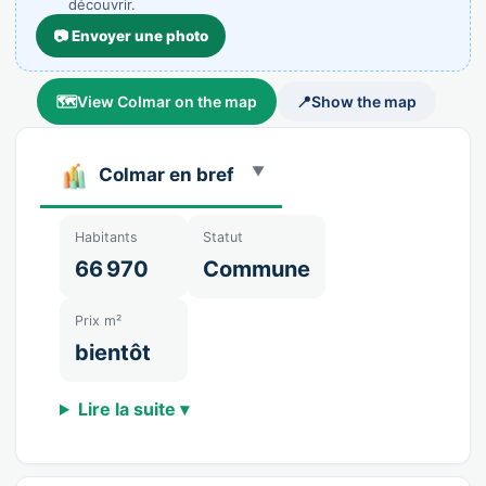
découvrir.
📷 Envoyer une photo
🗺️
View Colmar on the map
📍
Show the map
Colmar en bref
Habitants
Statut
66 970
Commune
Prix m²
bientôt
Lire la suite ▾