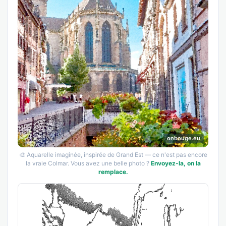
onbouge.eu
🎨 Aquarelle imaginée, inspirée de Grand Est — ce n'est pas encore
la vraie Colmar. Vous avez une belle photo ?
Envoyez-la, on la
remplace.