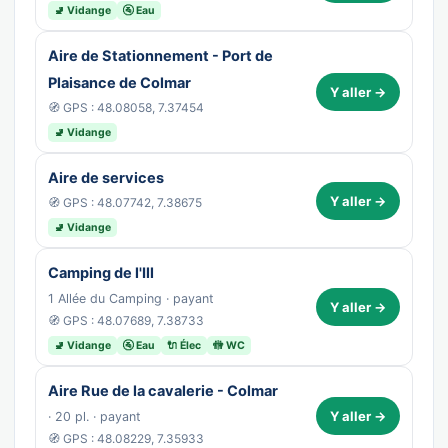
🚽 Vidange
🚰 Eau
Aire de Stationnement - Port de
Plaisance de Colmar
Y aller →
🧭 GPS : 48.08058, 7.37454
🚽 Vidange
Aire de services
Y aller →
🧭 GPS : 48.07742, 7.38675
🚽 Vidange
Camping de l'Ill
1 Allée du Camping · payant
Y aller →
🧭 GPS : 48.07689, 7.38733
🚽 Vidange
🚰 Eau
🔌 Élec
🚻 WC
Aire Rue de la cavalerie - Colmar
Y aller →
· 20 pl. · payant
🧭 GPS : 48.08229, 7.35933