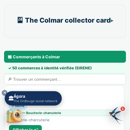
🎴 The Colmar collector card
🏪 Commerçants à Colmar
✓ 50 commerces à identité vérifiée (SIRENE)
✕
Boucherie Ahmet
Ágora
🏛️
Recensé · non-membre
The OnBouge social network
✓ Vérifié
1
4722Z — Boucherie-charcuterie
Boucherie-charcuterie
Afficher le n°