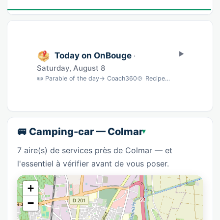
Today on OnBouge
·
Saturday, August 8
📜 Parable of the day→ Coach360🍲 Recipe of the dayBurger au Bleu d'Auvergne Version Healt…
🚐 Camping-car — Colmar
7 aire(s) de services près de Colmar — et
l'essentiel à vérifier avant de vous poser.
+
−