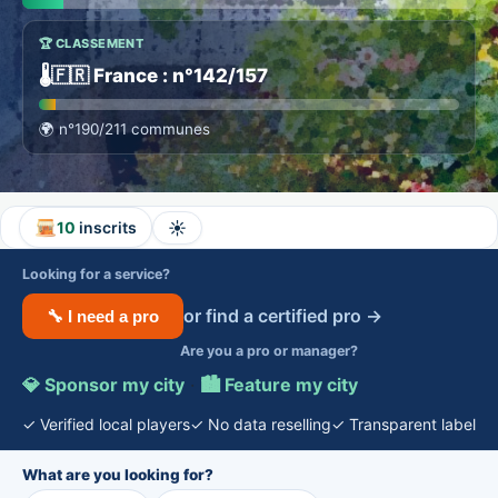
🏆 CLASSEMENT
🌡️
🇫🇷 France : n°142/157
🌍
n°190/211 communes
☀️
10
inscrits
Looking for a service?
or find a certified pro →
🔧 I need a pro
Are you a pro or manager?
💎 Sponsor my city
·
🏙️ Feature my city
✓ Verified local players
✓ No data reselling
✓ Transparent label
What are you looking for?