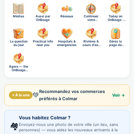
Médias
Aussi par
Réseaux
Continuer
Today on
OnBouge
votre
OnBouge ·
exploration
Saturday,…
La question
Practical info
Hospitals &
Rivières &
Gérez la
du jour
near you
emergencies
cours d'eau
page de
de Co…
Colmar
Ágora — the
OnBouge
social n…
Recommandez vos commerces
💚
⭐ À la une
Voir →
préférés à Colmar
Vous habitez Colmar ?
🏘️
Envoyez-nous une photo de votre ville (un lieu, sans
personnes) — vous aidez les nouveaux arrivants à la