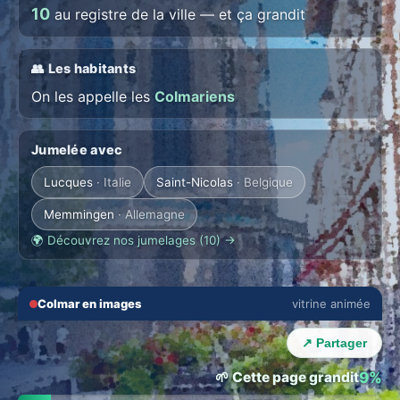
10
au registre de la ville — et ça grandit
👥 Les habitants
On les appelle les
Colmariens
Jumelée avec
Lucques
· Italie
Saint-Nicolas
· Belgique
Memmingen
· Allemagne
🌍 Découvrez nos jumelages (10) →
🔇
⛶
Colmar en images
vitrine animée
💬 THE TOWN LOUNGE
‹
›
Talk with Colmar locals
↗ Partager
Everyone in their language · auto translation →
🌱 Cette page grandit
9%