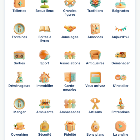
Toilettes
Beaux lieux
Grandes
Traditions
Baignades
figures
Fontaines
Boîtes à
Jumelages
Annonces
Aujourd'hui
livres
Sorties
Sport
Associations
Antiquaires
Déménager
Déménageurs
Immobilier
Garde-
Vous arrivez
S'installer
meubles
Manger
Ambulants
Ambassades
Artisans
Entreprises
Coworking
Sécurité
Fidélité
Bons plans
La chaîne