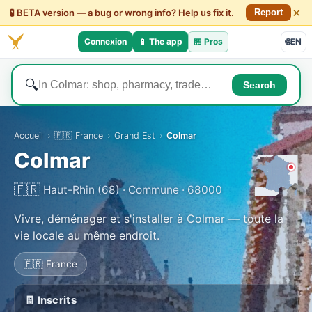
×
🧪 BETA version — a bug or wrong info? Help us fix it.
Report
Connexion
📱 The app
🏪
Pros
🌐
EN
🔍
Search
Accueil
›
🇫🇷 France
›
Grand Est
›
Colmar
Colmar
🇫🇷
Haut-Rhin (68) · Commune · 68000
Vivre, déménager et s'installer à Colmar — toute la
vie locale au même endroit.
🇫🇷 France
🧾 Inscrits