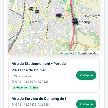
🚐
🚐
🚐
🚐
🚐
🚐
🚐
Leaflet
|
© OpenStreetMap
Aire de Stationnement - Port de
Plaisance de Colmar
Y aller →
· 70 pl. · payant
🧭 GPS : 48.08071, 7.37521
🚽 Vidange
🔌 Élec
Aire de Service du Camping de l'Ill
Y aller →
🧭 GPS : 48.07875, 7.38665