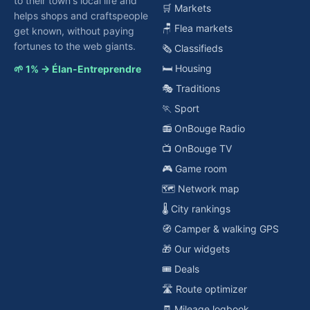
to their town's local life and
🛒 Markets
helps shops and craftspeople
🪑 Flea markets
get known, without paying
fortunes to the web giants.
🗞️ Classifieds
🛏️ Housing
🌱 1% → Élan-Entreprendre
🎭 Traditions
🏃 Sport
📻 OnBouge Radio
📺 OnBouge TV
🎮 Game room
🗺️ Network map
🌡️ City rankings
🧭 Camper & walking GPS
🎁 Our widgets
🎟️ Deals
🛣️ Route optimizer
🧾 Mileage logbook