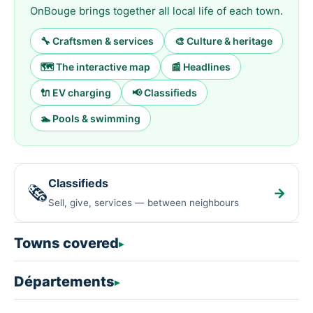
OnBouge brings together all local life of each town.
🔧 Craftsmen & services
🎨 Culture & heritage
🗺️ The interactive map
📰 Headlines
🔌 EV charging
📢 Classifieds
🏊 Pools & swimming
Classifieds
🗞️
→
Sell, give, services — between neighbours
Towns covered
Départements