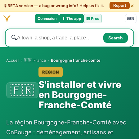
×
🧪 BETA version — a bug or wrong info? Help us fix it.
Report
Connexion
📱 The app
🏪
Pros
🌐
EN
🔍
Search
Accueil
›
🇫🇷 France
›
Bourgogne franche comte
REGION
S'installer et vivre
🇫🇷
en Bourgogne-
Franche-Comté
La région Bourgogne-Franche-Comté avec
OnBouge : déménagement, artisans et