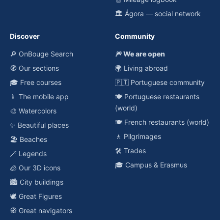
🏛️ Ágora — social network
Discover
Community
🔎 OnBouge Search
🎆 We are open
🧭 Our sections
🌍 Living abroad
🎓 Free courses
🇵🇹 Portuguese community
📱 The mobile app
🍽️ Portuguese restaurants
(world)
🎨 Watercolors
🍽️ French restaurants (world)
✨ Beautiful places
🚶 Pilgrimages
🏖️ Beaches
🛠️ Trades
🪄 Legends
🎓 Campus & Erasmus
🧊 Our 3D icons
🏙️ City buildings
🕊️ Great Figures
🧭 Great navigators