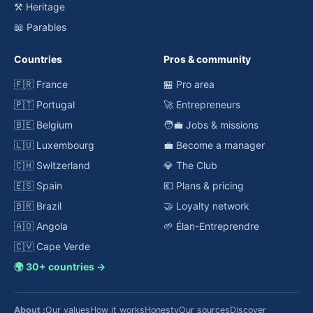
⚒️ Heritage
📖 Parables
Countries
Pros & community
🇫🇷 France
🏪 Pro area
🇵🇹 Portugal
🚀 Entrepreneurs
🇧🇪 Belgium
🧑‍💼 Jobs & missions
🇱🇺 Luxembourg
💼 Become a manager
🇨🇭 Switzerland
💎 The Club
🇪🇸 Spain
💶 Plans & pricing
🇧🇷 Brazil
🤝 Loyalty network
🇦🇴 Angola
🌱 Élan-Entreprendre
🇨🇻 Cape Verde
🌍 30+ countries →
About :
Our values
How it works
Honesty
Our sources
Discover