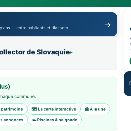
→
 plans — entre habitants et diaspora.
collector de Slovaquie
lus)
e chaque commune.
& patrimoine
🗺️ La carte interactive
📰 À la une
tes annonces
🏊 Piscines & baignade