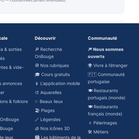
RGPD — coordonnées jamais revendues).
cale
Découvrir
Communauté
a & sorties
🔎 Recherche
🎆 Nous sommes
OnBouge
ouverts
hés
🧭 Nos rubriques
🌍 Vivre à l’étranger
ntes & vide-
🎓 Cours gratuits
🇵🇹 Communauté
portugaise
es annonces
📱 L’application mobile
🍽️ Restaurants
ger
🎨 Aquarelles
portugais (monde)
ions & folklore
✨ Beaux lieux
🍽️ Restaurants
🏖️ Plages
français (monde)
o OnBouge
🪄 Légendes
🚶 Pèlerinages
nBouge
🧊 Nos icônes 3D
🛠️ Métiers
de jeux
🏙️ Les bâtiments de la