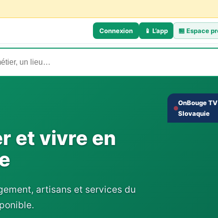
Connexion
📱 L’app
🏪
Espace pr
OnBouge TV 
Slovaquie
‹
er et vivre en
e
ement, artisans et services du
sponible.