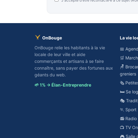
J'accepte d'être recontacté·e à ce sujet (
OnBouge
La vie lo
OnBouge relie les habitants à la vie
📅 Agend
locale de leur ville et aide
🛒 Marc
commerçants et artisans à se faire
🪑 Broca
connaître, sans payer des fortunes aux
greniers
géants du web.
🗞️ Petit
🌱 1% → Élan-Entreprendre
🛏️ Se lo
🎭 Tradit
🏃 Sport
📻 Radi
📺 TV O
🎮 Salle 