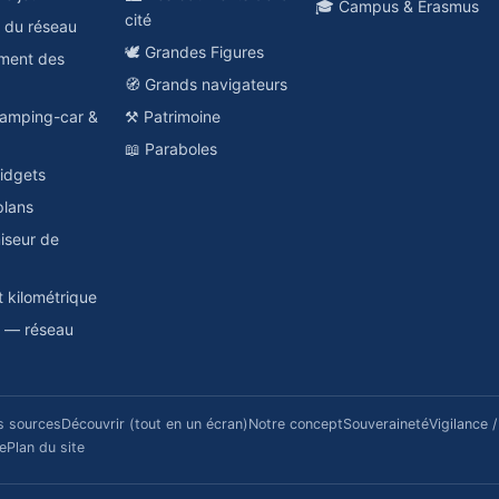
🎓 Campus & Erasmus
cité
e du réseau
🕊️ Grandes Figures
ement des
🧭 Grands navigateurs
amping-car &
⚒️ Patrimoine
📖 Paraboles
idgets
plans
miseur de
t kilométrique
a — réseau
s sources
Découvrir (tout en un écran)
Notre concept
Souveraineté
Vigilance 
re
Plan du site