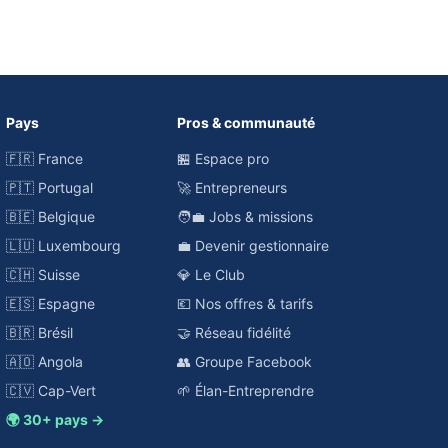
Pays
Pros & communauté
🇫🇷 France
🏪 Espace pro
🇵🇹 Portugal
🚀 Entrepreneurs
🇧🇪 Belgique
🧑‍💼 Jobs & missions
🇱🇺 Luxembourg
💼 Devenir gestionnaire
🇨🇭 Suisse
💎 Le Club
🇪🇸 Espagne
💶 Nos offres & tarifs
🇧🇷 Brésil
🤝 Réseau fidélité
🇦🇴 Angola
👥 Groupe Facebook
🇨🇻 Cap-Vert
🌱 Élan-Entreprendre
🌍 30+ pays →