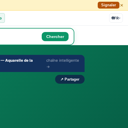
×
Signaler
o
🌐
FR
▾
Chercher
— Aquarelle de la
chaîne intelligente
🔇
⛶
→
›
↗ Partager