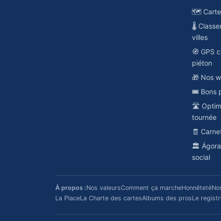
🗺️ Cart
🌡️ Class
villes
🧭 GPS c
piéton
🎁 Nos w
🎟️ Bons 
🛣️ Opti
tournée
🧾 Carne
🏛️ Ágor
social
À propos :
Nos valeurs
Comment ça marche
Honnêteté
No
La Place
La Charte des cartes
Albums des pros
Le regist