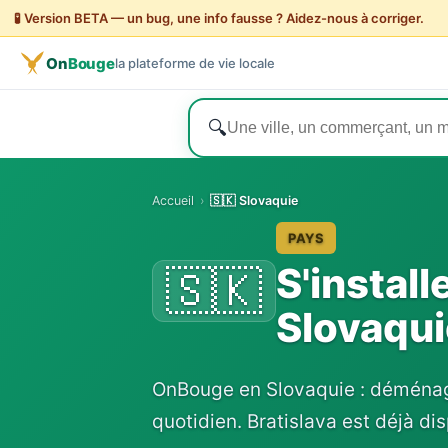
🧪 Version BETA — un bug, une info fausse ? Aidez-nous à corriger.
On
Bouge
la plateforme de vie locale
🔍
Accueil
›
🇸🇰 Slovaquie
PAYS
S'install
🇸🇰
Slovaqui
OnBouge en Slovaquie : déménag
quotidien. Bratislava est déjà di