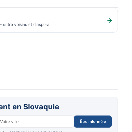
→
 entre voisins et diaspora
ment en Slovaquie
Être informé·e