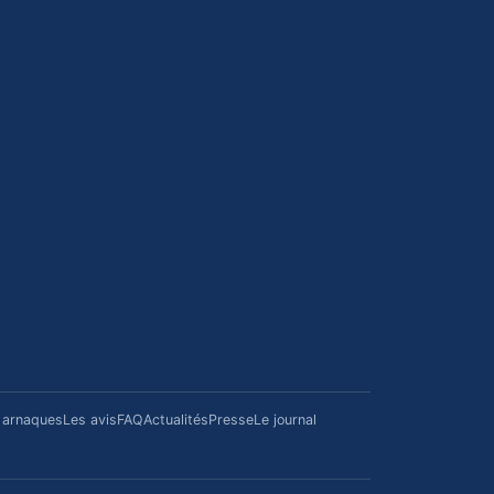
/ arnaques
Les avis
FAQ
Actualités
Presse
Le journal