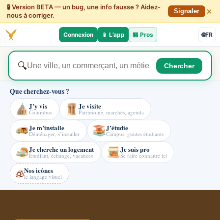
🧪 Version BETA — un bug, une info fausse ? Aidez-
×
Signaler
nous à corriger.
Connexion
📱 L’app
🏪
Pros
🌐
FR
🔍
Chercher
Que cherchez-vous ?
J’y vis
Je visite
Columbus
Patrimoine, marchés, agenda
Je m’installe
J’étudie
Déménager, s’installer
Campus, guides étudiants
Je cherche un logement
Je suis pro
Étudiant, échange, vacances
Se faire connaître ici
Nos icônes
🧊
le langage visuel