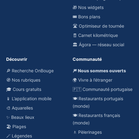
🎁 Nos widgets
🎟️ Bons plans
🛣️ Optimiseur de tournée
🧾 Carnet kilométrique
🏛️ Ágora — réseau social
Découvrir
Communauté
🔎 Recherche OnBouge
🎆 Nous sommes ouverts
🧭 Nos rubriques
🌍 Vivre à l’étranger
🎓 Cours gratuits
🇵🇹 Communauté portugaise
📱 L’application mobile
🍽️ Restaurants portugais
(monde)
🎨 Aquarelles
🍽️ Restaurants français
✨ Beaux lieux
(monde)
🏖️ Plages
🚶 Pèlerinages
🪄 Légendes