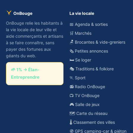
OnBouge
La vie locale
OnBouge relie les habitants à
📅 Agenda & sorties
la vie locale de leur ville et
🛒 Marchés
aide commerçants et artisans
🪑 Brocantes & vide-greniers
à se faire connaître, sans
payer des fortunes aux
🗞️ Petites annonces
géants du web.
🛏️ Se loger
🎭 Traditions & folklore
🌱 1% → Élan-
Entreprendre
🏃 Sport
📻 Radio OnBouge
📺 TV OnBouge
🎮 Salle de jeux
🗺️ Carte du réseau
🌡️ Classement des villes
🧭 GPS camping-car & piéton