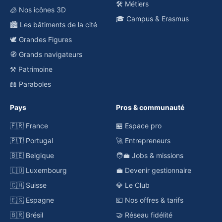
🛠️ Métiers
🧊 Nos icônes 3D
🎓 Campus & Erasmus
🏙️ Les bâtiments de la cité
🕊️ Grandes Figures
🧭 Grands navigateurs
⚒️ Patrimoine
📖 Paraboles
Pays
Pros & communauté
🇫🇷 France
🏪 Espace pro
🇵🇹 Portugal
🚀 Entrepreneurs
🇧🇪 Belgique
🧑‍💼 Jobs & missions
🇱🇺 Luxembourg
💼 Devenir gestionnaire
🇨🇭 Suisse
💎 Le Club
🇪🇸 Espagne
💶 Nos offres & tarifs
🇧🇷 Brésil
🤝 Réseau fidélité