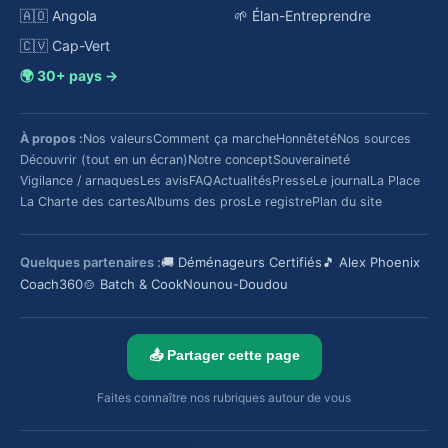
🇦🇴 Angola
🌱 Élan-Entreprendre
🇨🇻 Cap-Vert
🌍 30+ pays →
À propos :
Nos valeurs
Comment ça marche
Honnêteté
Nos sources
Découvrir (tout en un écran)
Notre concept
Souveraineté
Vigilance / arnaques
Les avis
FAQ
Actualités
Presse
Le journal
La Place
La Charte des cartes
Albums des pros
Le registre
Plan du site
Quelques partenaires :
🚚 Déménageurs Certifiés
🎵 Alex Phoenix
Coach360
🍲 Batch & Cook
Nounou-Doudou
📤 Partager cette page
Faites connaître nos rubriques autour de vous