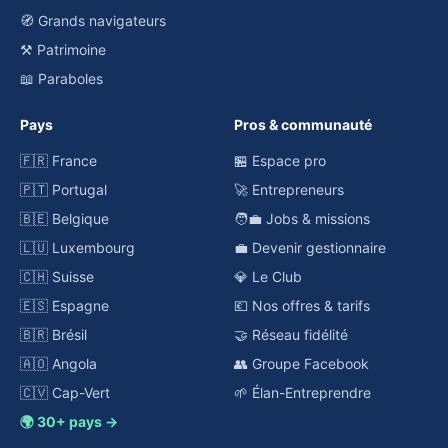
🧭 Grands navigateurs
⚒️ Patrimoine
📖 Paraboles
Pays
Pros & communauté
🇫🇷 France
🏪 Espace pro
🇵🇹 Portugal
🚀 Entrepreneurs
🇧🇪 Belgique
🧑‍💼 Jobs & missions
🇱🇺 Luxembourg
💼 Devenir gestionnaire
🇨🇭 Suisse
💎 Le Club
🇪🇸 Espagne
💶 Nos offres & tarifs
🇧🇷 Brésil
🤝 Réseau fidélité
🇦🇴 Angola
👥 Groupe Facebook
🇨🇻 Cap-Vert
🌱 Élan-Entreprendre
🌍 30+ pays →