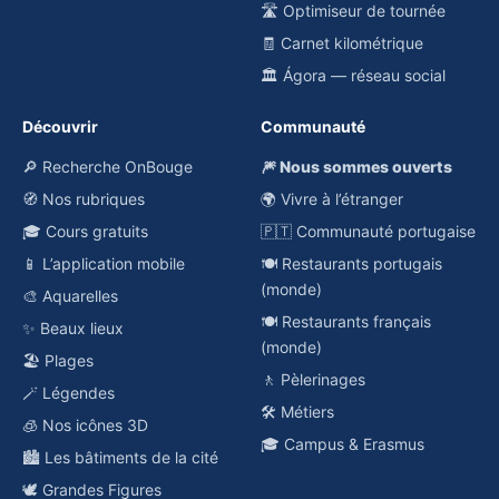
🛣️ Optimiseur de tournée
🧾 Carnet kilométrique
🏛️ Ágora — réseau social
Découvrir
Communauté
🔎 Recherche OnBouge
🎆 Nous sommes ouverts
🧭 Nos rubriques
🌍 Vivre à l’étranger
🎓 Cours gratuits
🇵🇹 Communauté portugaise
📱 L’application mobile
🍽️ Restaurants portugais
(monde)
🎨 Aquarelles
🍽️ Restaurants français
✨ Beaux lieux
(monde)
🏖️ Plages
🚶 Pèlerinages
🪄 Légendes
🛠️ Métiers
🧊 Nos icônes 3D
🎓 Campus & Erasmus
🏙️ Les bâtiments de la cité
🕊️ Grandes Figures