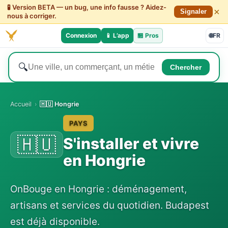
🧪 Version BETA — un bug, une info fausse ? Aidez-
×
Signaler
nous à corriger.
Connexion
📱 L’app
🏪
Pros
🌐
FR
🔍
Chercher
Accueil
›
🇭🇺 Hongrie
PAYS
🇭🇺
S'installer et vivre
en Hongrie
OnBouge en Hongrie : déménagement,
artisans et services du quotidien. Budapest
est déjà disponible.