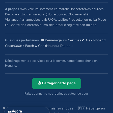
À propos :
Nos valeurs
Comment ça marche
Honnêteté
Nos sources
Découvrir (tout en un écran)
Notre concept
Souveraineté
Vigilance / arnaques
Les avis
FAQ
Actualités
Presse
Le journal
La Place
La Charte des cartes
Albums des pros
Le registre
Plan du site
Quelques partenaires :
🚚 Déménageurs Certifiés
🎵 Alex Phoenix
Coach360
🍲 Batch & Cook
Nounou-Doudou
Déménagements et services pour la communauté francophone en
Hongrie.
📤 Partager cette page
Faites connaître nos rubriques autour de vous
✕
🔒 Vos données ne sont jamais revendues · 🇫🇷 Hébergé en
Ágora