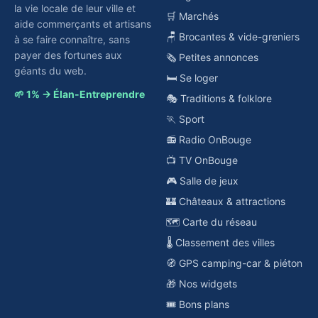
la vie locale de leur ville et
🛒 Marchés
aide commerçants et artisans
🪑 Brocantes & vide-greniers
à se faire connaître, sans
payer des fortunes aux
🗞️ Petites annonces
géants du web.
🛏️ Se loger
🌱 1% → Élan-Entreprendre
🎭 Traditions & folklore
🏃 Sport
📻 Radio OnBouge
📺 TV OnBouge
🎮 Salle de jeux
🏰 Châteaux & attractions
🗺️ Carte du réseau
🌡️ Classement des villes
🧭 GPS camping-car & piéton
🎁 Nos widgets
🎟️ Bons plans