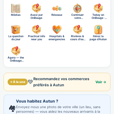
Médias
Aussi par
Réseaux
Continuer
Today on
OnBouge
votre
OnBouge ·
exploration
Thursday,…
La question
Practical info
Hospitals &
Rivières &
Gérez la
du jour
near you
emergencies
cours d'eau
page d'Autun
d'Autun
Ágora — the
OnBouge
social n…
Recommandez vos commerces
💚
⭐ À la une
Voir →
préférés à Autun
Vous habitez Autun ?
🏘️
Envoyez-nous une photo de votre ville (un lieu, sans
personnes) — vous aidez les nouveaux arrivants à la