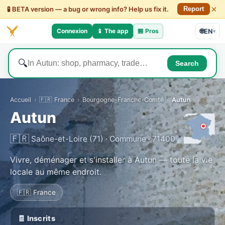
×
🧪 BETA version — a bug or wrong info? Help us fix it.
Report
Connexion
📱 The app
🏪
Pros
🌐
EN
▾
🔍
Search
Accueil
›
🇫🇷 France
›
Bourgogne-Franche-Comté
›
Autun
Autun
🇫🇷
Saône-et-Loire (71) · Commune · 71400
Vivre, déménager et s'installer à Autun — toute la vie
locale au même endroit.
🇫🇷 France
🧾 Inscrits