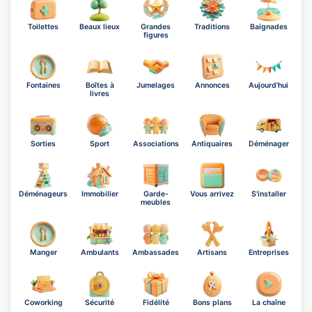
Toilettes
Beaux lieux
Grandes
Traditions
Baignades
figures
Fontaines
Boîtes à
Jumelages
Annonces
Aujourd'hui
livres
Sorties
Sport
Associations
Antiquaires
Déménager
Déménageurs
Immobilier
Garde-
Vous arrivez
S'installer
meubles
Manger
Ambulants
Ambassades
Artisans
Entreprises
Coworking
Sécurité
Fidélité
Bons plans
La chaîne