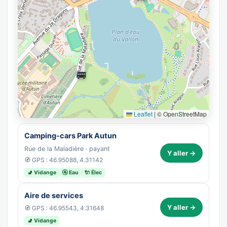
🚐
Leaflet
|
© OpenStreetMap
Camping-cars Park Autun
Rue de la Maladière · payant
Y aller →
🧭 GPS : 46.95088, 4.31142
🚽 Vidange
🚰 Eau
🔌 Élec
Aire de services
Y aller →
🧭 GPS : 46.95543, 4.31648
🚽 Vidange