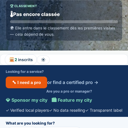
🏆 CLASSEMENT
🌡️
Pas encore classée
🌍
Elle entre dans le classement dès les premières visites
— cela dépend de vous.
☀️
2
inscrits
Looking for a service?
or find a certified pro →
🔧 I need a pro
Are you a pro or manager?
💎 Sponsor my city
·
🏙️ Feature my city
✓ Verified local players
✓ No data reselling
✓ Transparent label
What are you looking for?