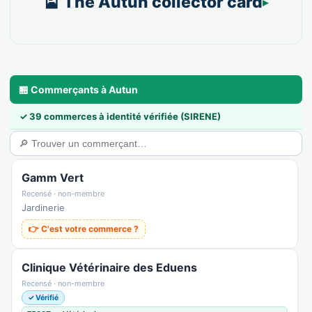
🎴 The Autun collector card
🏪 Commerçants à Autun
✓ 39 commerces à identité vérifiée (SIRENE)
Gamm Vert
Recensé · non-membre
Jardinerie
👉 C'est votre commerce ?
Clinique Vétérinaire des Eduens
Recensé · non-membre
✓ Vérifié