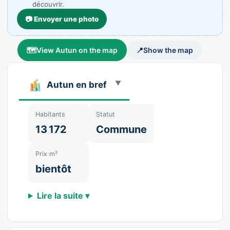
découvrir.
📷 Envoyer une photo
🗺️
View Autun on the map
📍
Show the map
Autun en bref
Habitants
Statut
13 172
Commune
Prix m²
bientôt
Lire la suite ▾