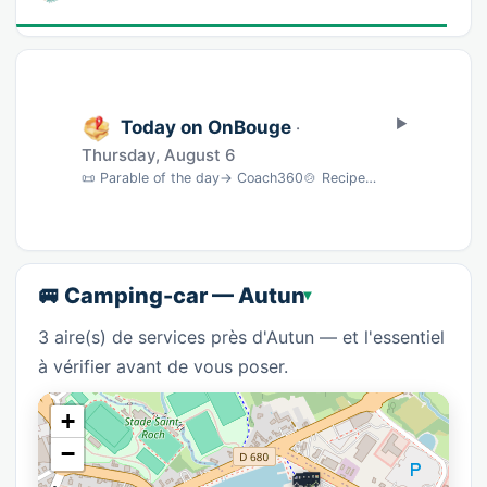
Today on OnBouge
·
Thursday, August 6
📜 Parable of the day→ Coach360🍲 Recipe of the dayMojito sans alcool · 5 min→ BNC🎵 Song …
🚐 Camping-car — Autun
3 aire(s) de services près d'Autun — et l'essentiel
à vérifier avant de vous poser.
+
−
🚐
🚐