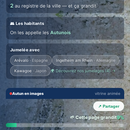
2
au registre de la ville — et ça grandit
👥 Les habitants
On les appelle les
Autunois
Jumelée avec
Arévalo
· Espagne
Ingelheim am Rhein
· Allemagne
Kawagoe
· Japon
🌍 Découvrez nos jumelages (4) →
🔇
⛶
Autun en images
vitrine animée
‹
›
↗ Partager
🌱 Cette page grandit
9%