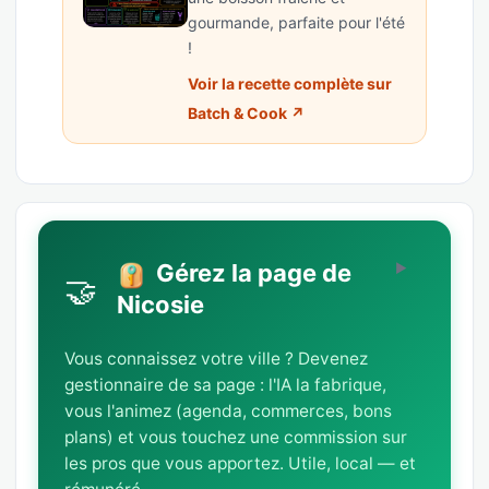
gourmande, parfaite pour l'été
!
Voir la recette complète sur
Batch & Cook ↗
Gérez la page de
🤝
Nicosie
Vous connaissez votre ville ? Devenez
gestionnaire de sa page : l'IA la fabrique,
vous l'animez (agenda, commerces, bons
plans) et vous touchez une commission sur
les pros que vous apportez. Utile, local — et