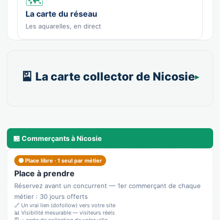
🗺️
La carte du réseau
Les aquarelles, en direct
🎴 La carte collector de Nicosie
🏪 Commerçants à Nicosie
🟠 Place libre · 1 seul par métier
Place à prendre
Réservez avant un concurrent — 1er commerçant de chaque
métier : 30 jours offerts
🔗 Un vrai lien (dofollow) vers votre site
📊 Visibilité mesurable — visiteurs réels
🎴 + carte de collection de votre ville