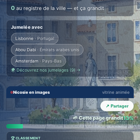
0
au registre de la ville — et ça grandit
Jumelée avec
Lisbonne
· Portugal
Abou Dabi
· Émirats arabes unis
Amsterdam
· Pays-Bas
🌍 Découvrez nos jumelages (9) →
🔇
⛶
Nicosie en images
vitrine animée
‹
›
↗ Partager
🌱 Cette page grandit
13%
🏆 CLASSEMENT