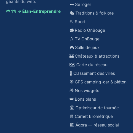
géants du web.
🛏️ Se loger
🌱 1% → Élan-Entreprendre
🎭 Traditions & folklore
🏃 Sport
📻 Radio OnBouge
📺 TV OnBouge
🎮 Salle de jeux
🏰 Châteaux & attractions
🗺️ Carte du réseau
🌡️ Classement des villes
🧭 GPS camping-car & piéton
🎁 Nos widgets
🎟️ Bons plans
🛣️ Optimiseur de tournée
🧾 Carnet kilométrique
🏛️ Ágora — réseau social