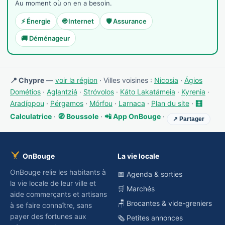
Au moment où on en a besoin.
⚡ Énergie
🌐 Internet
🛡️ Assurance
🚚 Déménageur
📍 Chypre
—
voir la région
· Villes voisines :
Nicosia
·
Ágios
Dométios
·
Aglantziá
·
Stróvolos
·
Káto Lakatámeia
·
Kyrenia
·
Aradíppou
·
Pérgamos
·
Mórfou
·
Larnaca
·
Plan du site
·
🧮
Calculatrice
·
🧭 Boussole
·
📲 App OnBouge
·
↗ Partager
OnBouge
La vie locale
OnBouge relie les habitants à
📅 Agenda & sorties
la vie locale de leur ville et
🛒 Marchés
aide commerçants et artisans
🪑 Brocantes & vide-greniers
à se faire connaître, sans
payer des fortunes aux
🗞️ Petites annonces