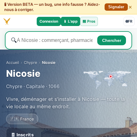
🧪 Version BETA — un bug, une info fausse ? Aidez-
×
Signaler
nous à corriger.
Connexion
📱 L’app
🏪
Pros
🌐
FR
🔍
Chercher
Accueil
›
Chypre
›
Nicosie
Nicosie
Chypre · Capitale · 1066
Vivre, déménager et s'installer à Nicosie — toute la
vie locale au même endroit.
🇫🇷 France
🧾 Inscrits