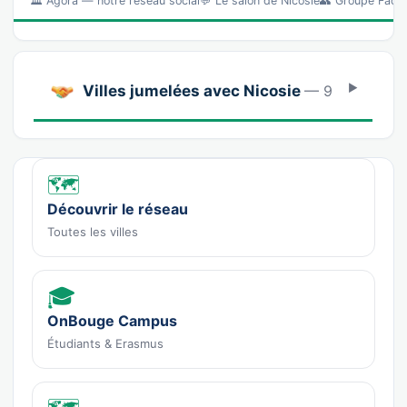
🏛️ Ágora — notre réseau social💬 Le salon de Nicosie👥 Groupe Fa
Villes jumelées avec Nicosie
— 9
🗺️
Découvrir le réseau
Toutes les villes
🎓
OnBouge Campus
Étudiants & Erasmus