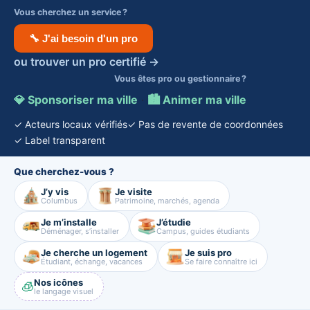
Vous cherchez un service ?
🔧 J'ai besoin d'un pro
ou trouver un pro certifié →
Vous êtes pro ou gestionnaire ?
💎 Sponsoriser ma ville
·
🏙️ Animer ma ville
✓ Acteurs locaux vérifiés
✓ Pas de revente de coordonnées
✓ Label transparent
Que cherchez-vous ?
J’y vis
Je visite
Columbus
Patrimoine, marchés, agenda
Je m’installe
J’étudie
Déménager, s’installer
Campus, guides étudiants
Je cherche un logement
Je suis pro
Étudiant, échange, vacances
Se faire connaître ici
Nos icônes
🧊
le langage visuel