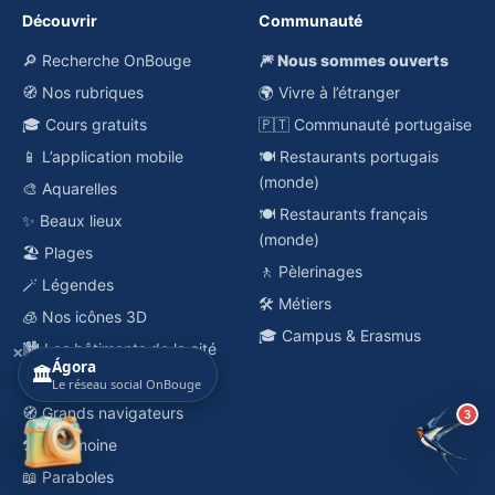
Découvrir
Communauté
🔎 Recherche OnBouge
🎆 Nous sommes ouverts
🧭 Nos rubriques
🌍 Vivre à l’étranger
🎓 Cours gratuits
🇵🇹 Communauté portugaise
📱 L’application mobile
🍽️ Restaurants portugais
(monde)
🎨 Aquarelles
🍽️ Restaurants français
✨ Beaux lieux
(monde)
🏖️ Plages
🚶 Pèlerinages
🪄 Légendes
🛠️ Métiers
🧊 Nos icônes 3D
🎓 Campus & Erasmus
🏙️ Les bâtiments de la cité
✕
Ágora
🏛️
🕊️ Grandes Figures
Le réseau social OnBouge
🧭 Grands navigateurs
3
⚒️ Patrimoine
📖 Paraboles