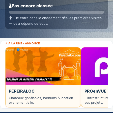
🌡️
Pas encore classée
🌍
Elle entre dans le classement dès les premières visites
— cela dépend de vous.
⭐ À LA UNE · ANNONCE
PEREIRALOC
PROenVUE
Chateaux gonflables, barnums & location
L infrastructure n
evenementielle.
vos projets.