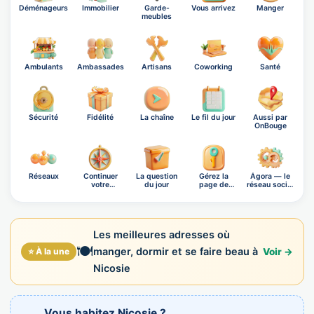
Déménageurs
Immobilier
Garde-
Vous arrivez
Manger
meubles
Ambulants
Ambassades
Artisans
Coworking
Santé
Sécurité
Fidélité
La chaîne
Le fil du jour
Aussi par
OnBouge
Réseaux
Continuer
La question
Gérez la
Ágora — le
votre
du jour
page de
réseau social
exploration
Nicosie
OnB…
Les meilleures adresses où
🍽️
manger, dormir et se faire beau à
⭐ À la une
Voir →
Nicosie
Vous habitez Nicosie ?