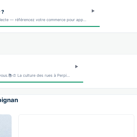
 ?
lecte — référencez votre commerce pour app…
vous.📚🎨 La culture des rues à Perpi…
rpignan