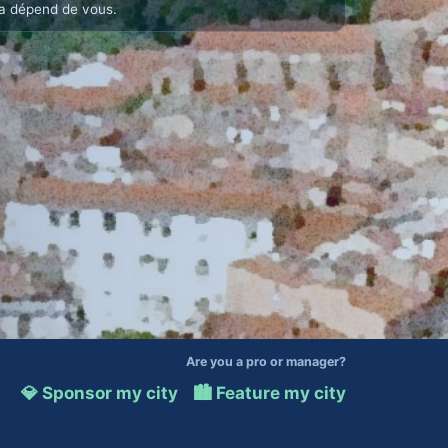
a dépend de vous.
Are you a pro or manager?
💎 Sponsor my city
·
🏙️ Feature my city