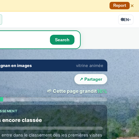
×
Report
🌐
EN
▾
Search
🔇
⛶
ignan en images
vitrine animée
E TOWN LOUNGE
›
 with Perpignan locals
↗ Partager
ne in their language · auto translation →
🌱 Cette page grandit
16%
ASSEMENT
 encore classée
e entre dans le classement dès les premières visites