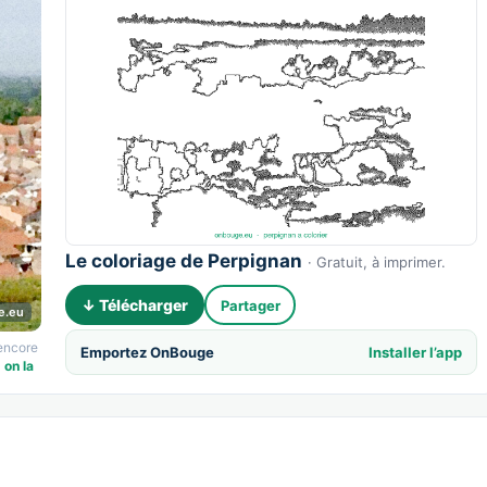
Le coloriage de Perpignan
· Gratuit, à imprimer.
↓ Télécharger
Partager
e.eu
 encore
Emportez OnBouge
Installer l’app
 on la