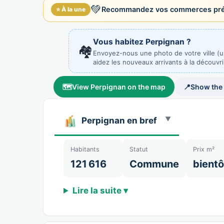
💚
Recommandez vos commerces préf
⭐ À la une
Vous habitez Perpignan ?
🏘️
Envoyez-nous une photo de votre ville (
aidez les nouveaux arrivants à la découvri
🗺️
View Perpignan on the map
📍
Show the
Perpignan en bref
Habitants
Statut
Prix m²
121 616
Commune
bientô
Lire la suite ▾