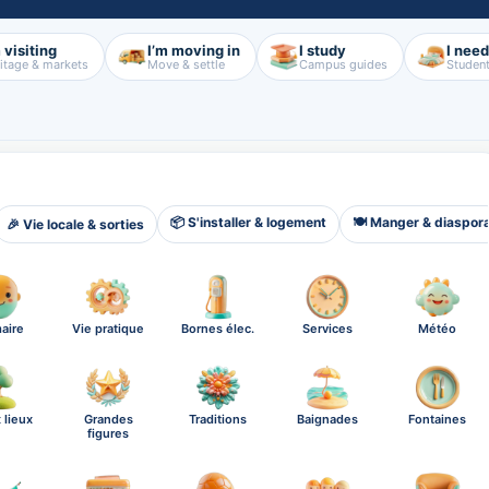
 visiting
I’m moving in
I study
I nee
itage & markets
Move & settle
Campus guides
Student
📦 S'installer & logement
🍽️ Manger & diaspor
🎉 Vie locale & sorties
aire
Vie pratique
Bornes élec.
Services
Météo
 lieux
Grandes
Traditions
Baignades
Fontaines
figures