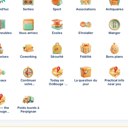
rd'hui
Sorties
Sport
Associations
Antiquaires
meubles
Vous arrivez
Écoles
S'installer
Manger
prises
Coworking
Sécurité
Fidélité
Bons plans
eaux
Continuer
Today on
La question du
Practical info
votre
OnBouge ·
jour
near you
exploration
Saturday,…
 — the
Poids lourds à
ouge
Perpignan
al n…