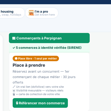
d housing
I’m a pro
, swap, holidays
Get known here
🏪 Commerçants à Perpignan
✓ 5 commerces à identité vérifiée (SIRENE)
a
🃏 Cartes & déco
💼 Pros & nous rejoindre
🛟 Sécurité & confiance
🟠 Place libre · 1 seul par métier
Place à prendre
Réservez avant un concurrent — 1er
commerçant de chaque métier : 30 jours
offerts
🔗 Un vrai lien (dofollow) vers votre site
📊 Visibilité mesurable — visiteurs réels
🎴 + carte de collection de votre ville
🔒 Référencer mon commerce