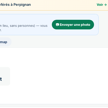
érés à Perpignan
Voir →
📷 Envoyer une photo
un lieu, sans personnes) — vous
r.
 map
t