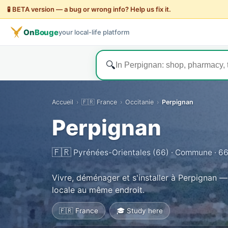
🧪 BETA version — a bug or wrong info? Help us fix it.
On
Bouge
your local-life platform
🔍
Accueil
›
🇫🇷 France
›
Occitanie
›
Perpignan
Perpignan
🇫🇷
Pyrénées-Orientales (66) · Commune · 6
Vivre, déménager et s'installer à Perpignan — 
locale au même endroit.
🇫🇷 France
🎓 Study here