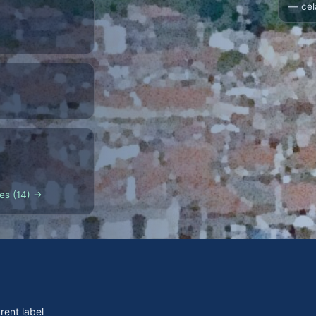
— cel
es (14) →
rent label