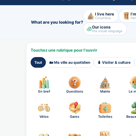
I live here
I’m
Columbus
Her
What are you looking for?
Our icons
🧊
the visual language
Touchez une rubrique pour l'ouvrir
Tout
🏡 Ma ville au quotidien
🧳 Visiter & culture
En bref
Questions
Mairie
Le m
Vélos
Gares
Toilettes
Beaux