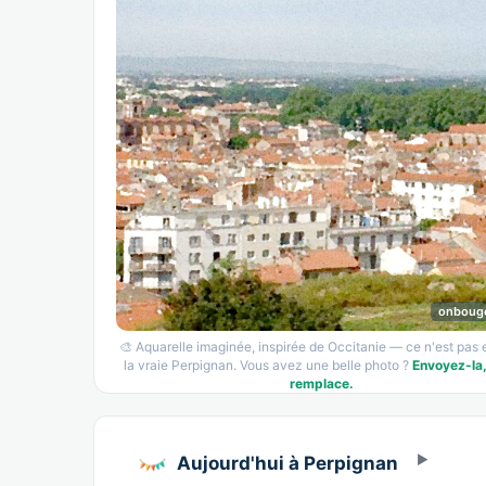
onboug
🎨 Aquarelle imaginée, inspirée de Occitanie — ce n'est pas
la vraie Perpignan. Vous avez une belle photo ?
Envoyez-la,
remplace.
Aujourd'hui à Perpignan