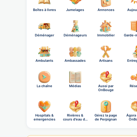
Boîtes à livres
Jumelages
Annonces
Aujou
Déménager
Déménageurs
Immobilier
Garde-
Ambulants
Ambassades
Artisans
Entre
La chaîne
Médias
Aussi par
Rés
OnBouge
Hospitals &
Rivières &
Gérez la page
Ágora
emergencies
cours d'eau de
de Perpignan
OnB
Pe…
soci