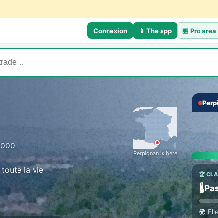
Connexion
📱 The app
🏪
Pro area
Perp
💬 TH
‹
Talk
Everyo
6000
Perpignan is here
toute la vie
🏆 CL
🌡️
Pas
🌍
Ell