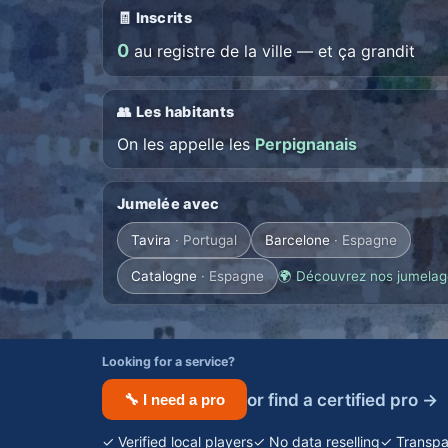
🧾 Inscrits
0
au registre de la ville — et ça grandit
👥 Les habitants
On les appelle les
Perpignanais
Jumelée avec
Tavira
· Portugal
Barcelone
· Espagne
Catalogne
· Espagne
🌍 Découvrez nos jumelag
Looking for a service?
or find a certified pro →
🔧 I need a pro
✓ Verified local players
✓ No data reselling
✓ Transpa