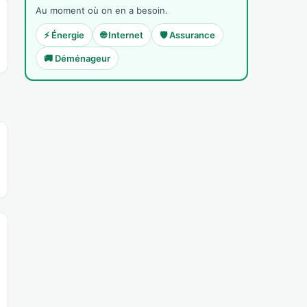
Au moment où on en a besoin.
⚡ Énergie
🌐 Internet
🛡️ Assurance
🚚 Déménageur