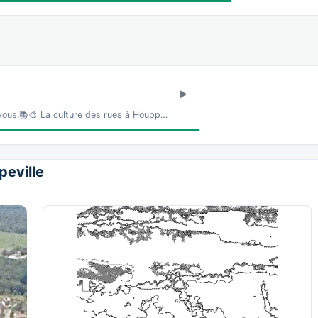
 vous.📚🎨 La culture des rues à Houpp…
peville