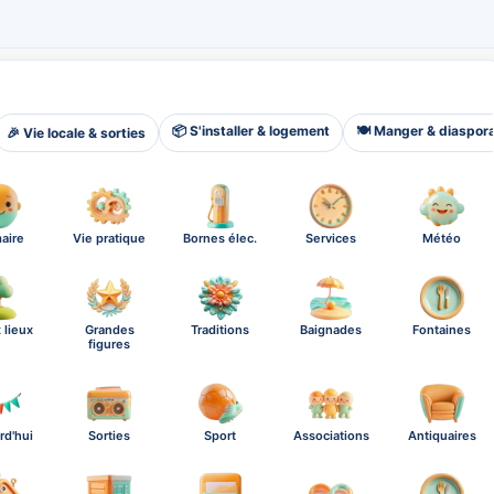
📦 S'installer & logement
🍽️ Manger & diaspor
🎉 Vie locale & sorties
aire
Vie pratique
Bornes élec.
Services
Météo
 lieux
Grandes
Traditions
Baignades
Fontaines
figures
rd'hui
Sorties
Sport
Associations
Antiquaires