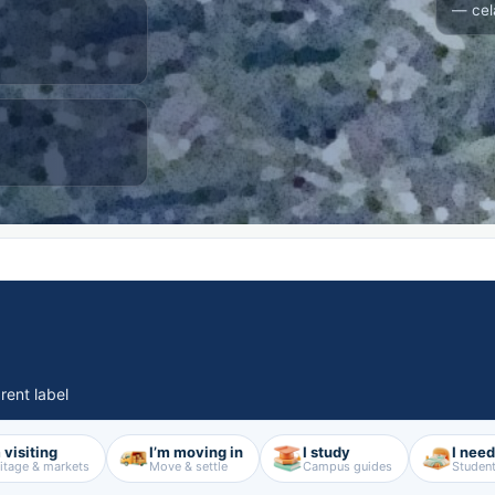
— cel
rent label
 visiting
I’m moving in
I study
I nee
itage & markets
Move & settle
Campus guides
Student