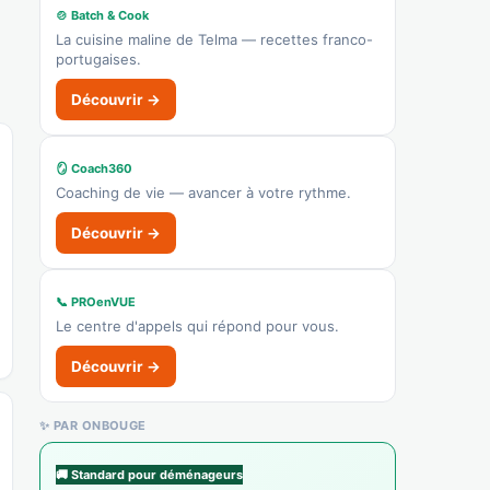
🍲 Batch & Cook
🌐 Voir le site
La cuisine maline de Telma — recettes franco-
portugaises.
👉 C'est votre commerce ?
Découvrir →
Pharmacie des Longs Vallons
Recensé · non-membre
🪞 Coach360
Pharmacie
Coaching de vie — avancer à votre rythme.
Afficher le n°
Découvrir →
👉 C'est votre commerce ?
📞 PROenVUE
Le centre d'appels qui répond pour vous.
Découvrir →
✨ PAR ONBOUGE
🚚 Standard pour déménageurs