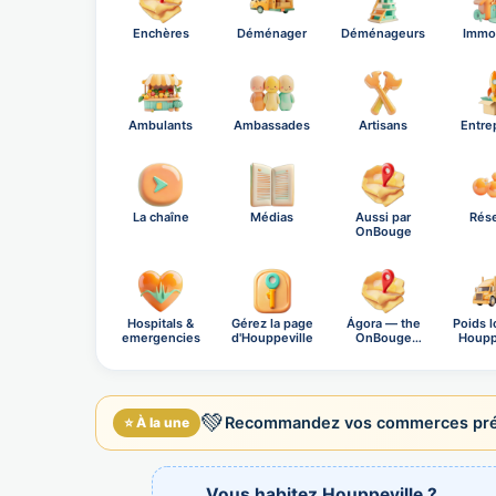
Enchères
Déménager
Déménageurs
Immob
Ambulants
Ambassades
Artisans
Entre
La chaîne
Médias
Aussi par
Rés
OnBouge
Hospitals &
Gérez la page
Ágora — the
Poids l
emergencies
d'Houppeville
OnBouge
Houpp
social n…
💚
Recommandez vos commerces préf
⭐ À la une
Vous habitez Houppeville ?