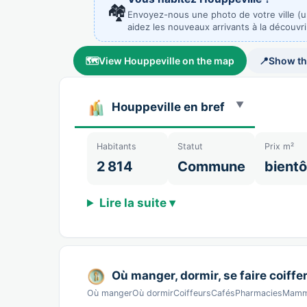
🏘️
Envoyez-nous une photo de votre ville (
aidez les nouveaux arrivants à la découvri
🗺️
View Houppeville on the map
📍
Show t
Houppeville en bref
Habitants
Statut
Prix m²
2 814
Commune
bientô
Lire la suite ▾
Où manger, dormir, se faire coiffer
Où mangerOù dormirCoiffeursCafésPharmaciesMamma 