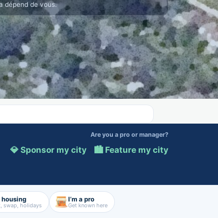
a dépend de vous.
Are you a pro or manager?
💎 Sponsor my city
·
🏙️ Feature my city
d housing
I’m a pro
, swap, holidays
Get known here