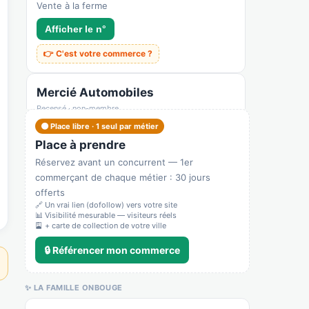
Vente à la ferme
Afficher le n°
👉 C'est votre commerce ?
Mercié Automobiles
Recensé · non-membre
✓ Vérifié
🟠 Place libre · 1 seul par métier
4520A — Garage automobile (entretien-
Place à prendre
réparation)
Réservez avant un concurrent — 1er
Garage
commerçant de chaque métier : 30 jours
Afficher le n°
offerts
🔗 Un vrai lien (dofollow) vers votre site
📊 Visibilité mesurable — visiteurs réels
👉 C'est votre commerce ?
🎴 + carte de collection de votre ville
🔒 Référencer mon commerce
Mamma Mia
Recensé · non-membre
Restaurant
✨ LA FAMILLE ONBOUGE
Afficher le n°