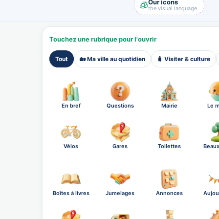
Our icons
🧊
the visual language
Touchez une rubrique pour l'ouvrir
Tout
🏡 Ma ville au quotidien
🧳 Visiter & culture
En bref
Questions
Mairie
Le m
Vélos
Gares
Toilettes
Beaux
Boîtes à livres
Jumelages
Annonces
Aujou