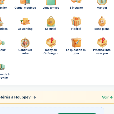
ilier
Garde-meubles
Vous arrivez
S'installer
Manger
prises
Coworking
Sécurité
Fidélité
Bons plans
eaux
Continuer
Today on
La question du
Practical info
votre
OnBouge ·
jour
near you
exploration
Saturday,…
ourds à
eville
érés à Houppeville
Voir →