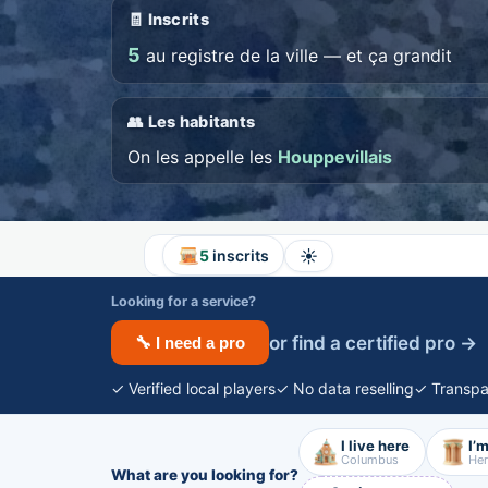
🧾 Inscrits
5
au registre de la ville — et ça grandit
👥 Les habitants
On les appelle les
Houppevillais
☀️
5
inscrits
Looking for a service?
or find a certified pro →
🔧 I need a pro
✓ Verified local players
✓ No data reselling
✓ Transpa
I live here
I’m
Columbus
Her
What are you looking for?