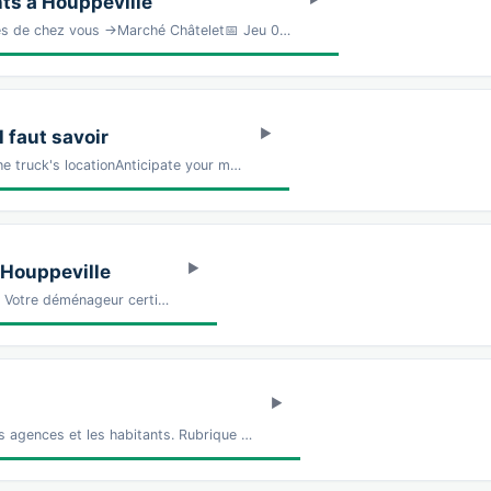
s à Houppeville
rès de chez vous →Marché Châtelet📅 Jeu 0…
 faut savoir
the truck's locationAnticipate your m…
 Houppeville
Z Votre déménageur certi…
s agences et les habitants. Rubrique …