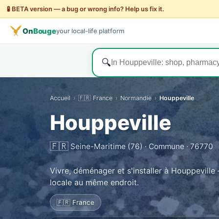
🧪 BETA version — a bug or wrong info? Help us fix it.
On
Bouge
your local-life platform
🔍
Accueil
›
🇫🇷 France
›
Normandie
›
Houppeville
Houppeville
🇫🇷
Seine-Maritime (76) · Commune · 76770
Vivre, déménager et s'installer à Houppeville 
locale au même endroit.
🇫🇷 France