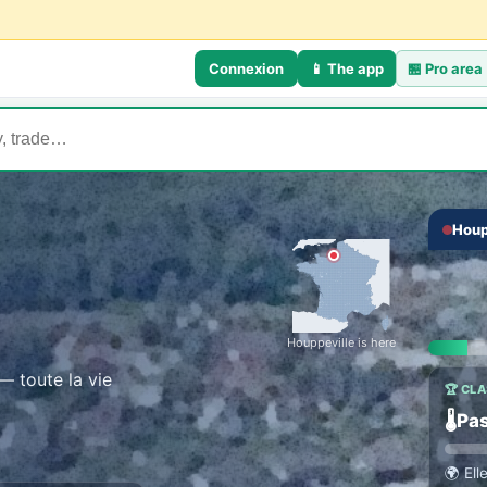
Connexion
📱 The app
🏪
Pro area
Houp
💬 TH
‹
Talk
Everyo
Houppeville is here
— toute la vie
🏆 CL
🌡️
Pas
🌍
Ell