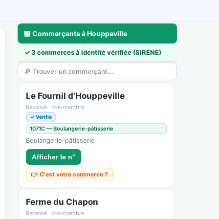
🏪 Commerçants à Houppeville
✓ 3 commerces à identité vérifiée (SIRENE)
a
🃏 Cartes & déco
💼 Pros & nous rejoindre
🛟 Sécurité & confiance
Le Fournil d'Houppeville
Recensé · non-membre
✓ Vérifié
1071C — Boulangerie-pâtisserie
Boulangerie-pâtisserie
Afficher le n°
👉 C'est votre commerce ?
Ferme du Chapon
Recensé · non-membre