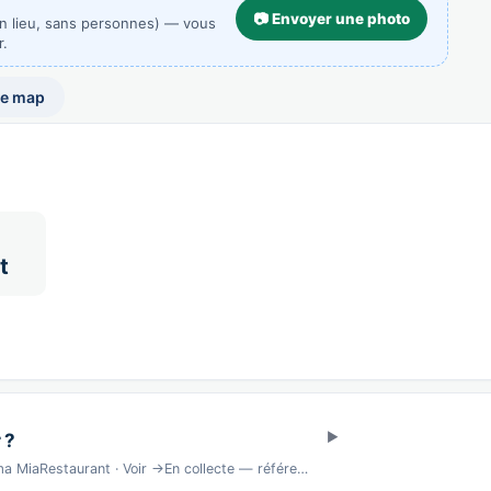
📷 Envoyer une photo
un lieu, sans personnes) — vous
r.
he map
t
 ?
MiaRestaurant · Voir →En collecte — référe…