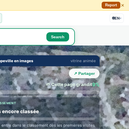
×
Report
🌐
EN
▾
Search
🔇
⛶
peville en images
vitrine animée
E TOWN LOUNGE
›
 with Houppeville locals
↗ Partager
ne in their language · auto translation →
🌱 Cette page grandit
9%
ASSEMENT
 encore classée
e entre dans le classement dès les premières visites