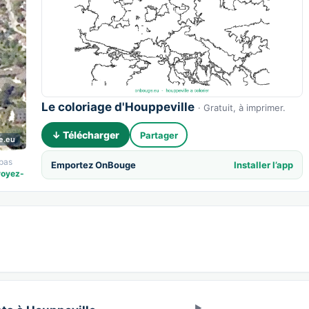
Le coloriage d'Houppeville
· Gratuit, à imprimer.
↓ Télécharger
Partager
e.eu
 pas
Emportez OnBouge
Installer l’app
voyez-