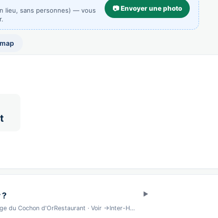
📷 Envoyer une photo
un lieu, sans personnes) — vous
r.
 map
t
 ?
e du Cochon d'OrRestaurant · Voir →Inter-H…