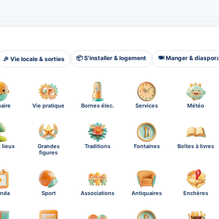
📦 S'installer & logement
🍽️ Manger & diaspor
🎉 Vie locale & sorties
aire
Vie pratique
Bornes élec.
Services
Météo
 lieux
Grandes
Traditions
Fontaines
Boîtes à livres
figures
nda
Sport
Associations
Antiquaires
Enchères