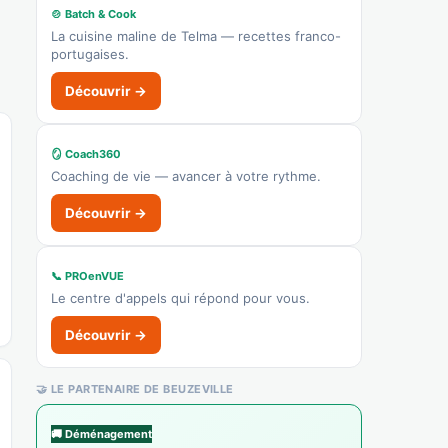
👉 C'est votre commerce ?
🍲 Batch & Cook
La cuisine maline de Telma — recettes franco-
portugaises.
Auberge du Cochon d'Or
Recensé · non-membre
Découvrir →
Restaurant
Afficher le n°
🪞 Coach360
🌐 Voir le site
Coaching de vie — avancer à votre rythme.
👉 C'est votre commerce ?
Découvrir →
Les lunettes de Barthélémy
📞 PROenVUE
Recensé · non-membre
Le centre d'appels qui répond pour vous.
✓ Vérifié
4778A — Opticien
Découvrir →
Opticien
👉 C'est votre commerce ?
🤝 LE PARTENAIRE DE BEUZEVILLE
🚚 Déménagement
Pharmacie de la Morelle