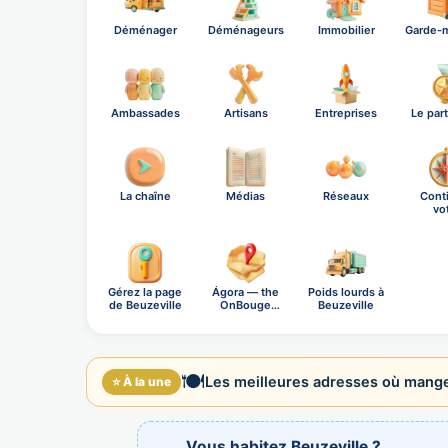
Déménager
Déménageurs
Immobilier
Garde-
Ambassades
Artisans
Entreprises
Le par
La chaîne
Médias
Réseaux
Cont
vo
explo
Gérez la page
Ágora — the
Poids lourds à
de Beuzeville
OnBouge
Beuzeville
social n…
🍽️
Les meilleures adresses où manger
⭐ À la une
Vous habitez Beuzeville ?