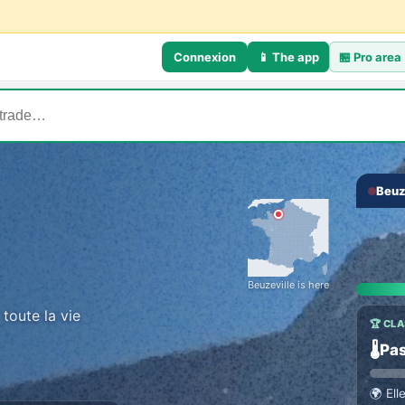
Connexion
📱 The app
🏪
Pro area
Beuz
‹
Beuzeville is here
 toute la vie
🏆 CL
🌡️
Pas
🌍
Ell