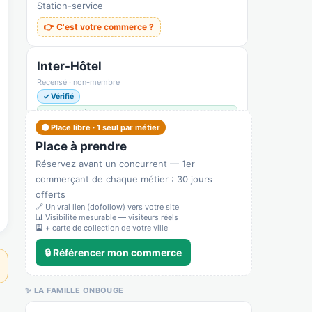
Station-service
👉 C'est votre commerce ?
Inter-Hôtel
Recensé · non-membre
✓ Vérifié
5510Z — Hébergement
🟠 Place libre · 1 seul par métier
Hôtel
Place à prendre
🌐 Voir le site
Réservez avant un concurrent — 1er
👉 C'est votre commerce ?
commerçant de chaque métier : 30 jours
offerts
🔗 Un vrai lien (dofollow) vers votre site
Gamm Vert
📊 Visibilité mesurable — visiteurs réels
Recensé · non-membre
🎴 + carte de collection de votre ville
✓ Vérifié
🔒 Référencer mon commerce
4776Z — Fleuriste / jardinerie / animalerie
Jardinerie
✨ LA FAMILLE ONBOUGE
🌐 Voir le site