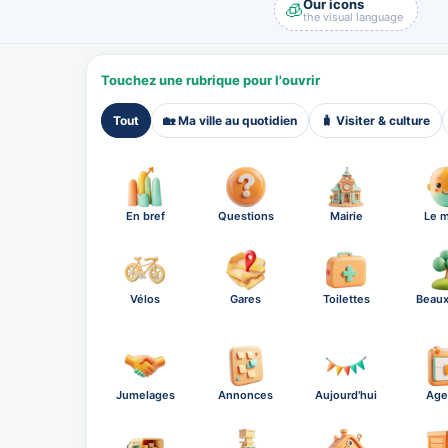
Our icons
🧊
the visual language
Touchez une rubrique pour l'ouvrir
Tout
🏡 Ma ville au quotidien
🧳 Visiter & culture
En bref
Questions
Mairie
Le m
Vélos
Gares
Toilettes
Beaux
Jumelages
Annonces
Aujourd'hui
Age