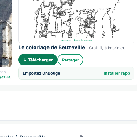
Le coloriage de Beuzeville
· Gratuit, à imprimer.
↓ Télécharger
Partager
e.eu
 pas
Emportez OnBouge
Installer l’app
yez-la,