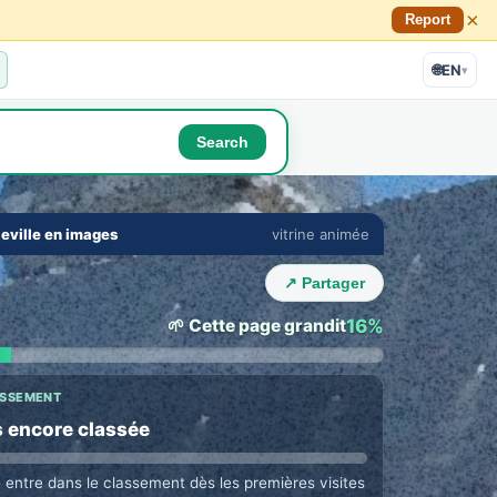
×
Report
🌐
EN
▾
Search
🔇
⛶
eville en images
vitrine animée
›
↗ Partager
🌱 Cette page grandit
16%
ASSEMENT
 encore classée
e entre dans le classement dès les premières visites