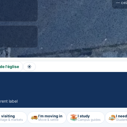
— cel
☀️
 de l'église
rent label
 visiting
I’m moving in
I study
I nee
itage & markets
Move & settle
Campus guides
Student