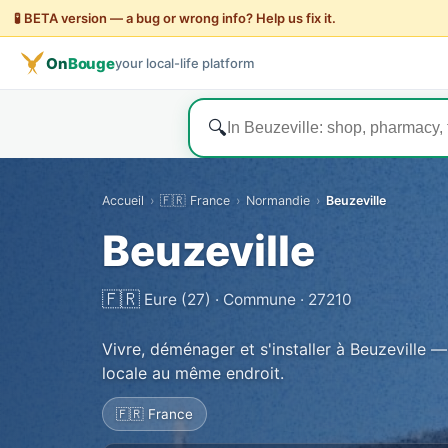
🧪 BETA version — a bug or wrong info? Help us fix it.
On
Bouge
your local-life platform
🔍
Accueil
›
🇫🇷 France
›
Normandie
›
Beuzeville
Beuzeville
🇫🇷
Eure (27) · Commune · 27210
Vivre, déménager et s'installer à Beuzeville —
locale au même endroit.
🇫🇷 France