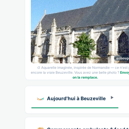
onboug
🎨 Aquarelle imaginée, inspirée de Normandie — ce n'est
encore la vraie Beuzeville. Vous avez une belle photo ?
Envo
on la remplace.
Aujourd'hui à Beuzeville