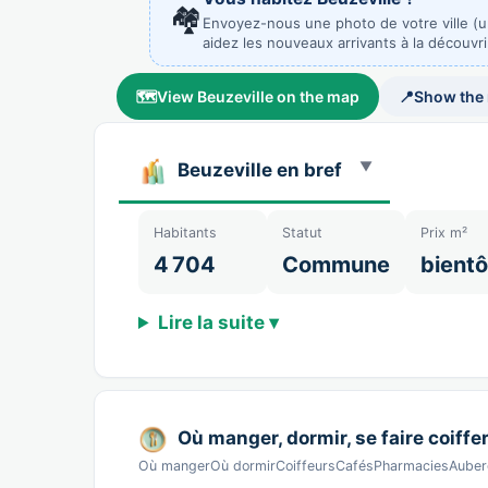
🏘️
Envoyez-nous une photo de votre ville (
aidez les nouveaux arrivants à la découvri
🗺️
View Beuzeville on the map
📍
Show the
Beuzeville en bref
Habitants
Statut
Prix m²
4 704
Commune
bientô
Lire la suite ▾
Où manger, dormir, se faire coiffer
Où mangerOù dormirCoiffeursCafésPharmaciesAuberg