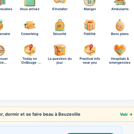
meubles
Vous arrivez
S'installer
Manger
Ambulants
tenaire
Coworking
Sécurité
Fidélité
Bons plans
inuer
Today on
La question du
Practical info
Hospitals &
tre
OnBouge ·
jour
near you
emergencies
ration
Friday, A…
, dormir et se faire beau à Beuzeville
Voir →