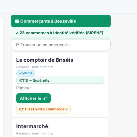
🏪 Commerçants à Beuzeville
✓ 23 commerces à identité vérifiée (SIRENE)
a
🃏 Cartes & déco
💼 Pros & nous rejoindre
🛟 Sécurité & confiance
Le comptoir de Briséis
Recensé · non-membre
✓ Vérifié
4711B — Supérette
Primeur
Afficher le n°
👉 C'est votre commerce ?
Intermarché
Recensé · non-membre