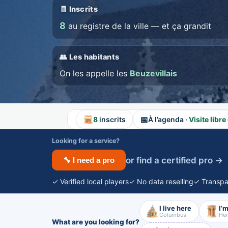
🧾 Inscrits
8
au registre de la ville — et ça grandit
👥 Les habitants
On les appelle les
Beuzevillais
📅
8
inscrits
À l’agenda ·
Visite libre
Looking for a service?
or find a certified pro →
🔧 I need a pro
✓ Verified local players
✓ No data reselling
✓ Transpa
I live here
I’m
Columbus
Her
What are you looking for?