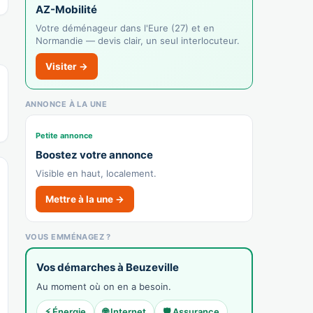
AZ-Mobilité
Recensé · non-membre
✓ Vérifié
Votre déménageur dans l'Eure (27) et en
Normandie — devis clair, un seul interlocuteur.
4773Z — Pharmacie
Pharmacie
Visiter →
Afficher le n°
ANNONCE À LA UNE
👉 C'est votre commerce ?
Petite annonce
Clinique vétarinaire de la Risle de
Boostez votre annonce
Beuzeville
Visible en haut, localement.
Recensé · non-membre
Vétérinaire
Mettre à la une →
Afficher le n°
VOUS EMMÉNAGEZ ?
🌐 Voir le site
👉 C'est votre commerce ?
Vos démarches à Beuzeville
Au moment où on en a besoin.
⚡ Énergie
🌐 Internet
🛡️ Assurance