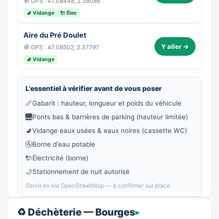
🧭 GPS : 47.08448, 2.38086
🚽 Vidange
🔌 Élec
Aire du Pré Doulet
Y aller →
🧭 GPS : 47.08502, 2.37797
🚽 Vidange
L'essentiel à vérifier avant de vous poser
📏
Gabarit : hauteur, longueur et poids du véhicule
🌉
Ponts bas & barrières de parking (hauteur limitée)
🚽
Vidange eaux usées & eaux noires (cassette WC)
🚰
Borne d'eau potable
🔌
Électricité (borne)
🌙
Stationnement de nuit autorisé
Services via OpenStreetMap — à confirmer sur place.
♻️ Déchèterie — Bourges