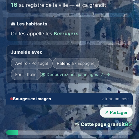
16
au registre de la ville — et ça grandit
👥 Les habitants
On les appelle les
Berruyers
Jumelée avec
Aveiro
· Portugal
Palencia
· Espagne
Forlì
· Italie
🌍 Découvrez nos jumelages (7) →
🔇
⛶
Bourges en images
vitrine animée
💬 THE TOWN LOUNGE
‹
›
Talk with Bourges locals
↗ Partager
Everyone in their language · auto translation →
🌱 Cette page grandit
9%