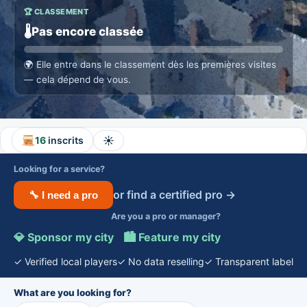
🏆 CLASSEMENT
🌡️
Pas encore classée
🌍
Elle entre dans le classement dès les premières visites
— cela dépend de vous.
☀️
16
inscrits
Looking for a service?
or find a certified pro →
🔧 I need a pro
Are you a pro or manager?
💎 Sponsor my city
·
🏙️ Feature my city
✓ Verified local players
✓ No data reselling
✓ Transparent label
What are you looking for?