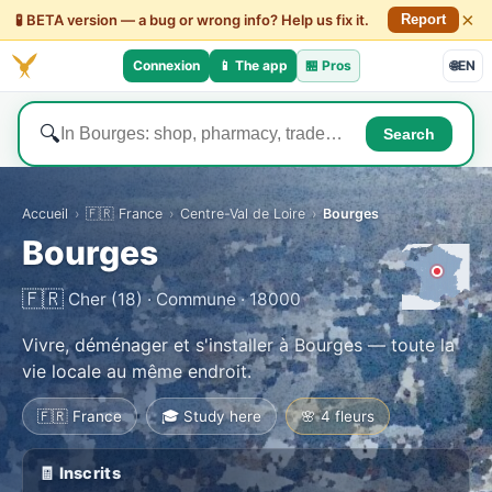
×
🧪 BETA version — a bug or wrong info? Help us fix it.
Report
Connexion
📱 The app
🏪
Pros
🌐
EN
🔍
Search
Accueil
›
🇫🇷 France
›
Centre-Val de Loire
›
Bourges
Bourges
🇫🇷
Cher (18) · Commune · 18000
Vivre, déménager et s'installer à Bourges — toute la
vie locale au même endroit.
🇫🇷 France
🎓 Study here
🌸 4 fleurs
🧾 Inscrits