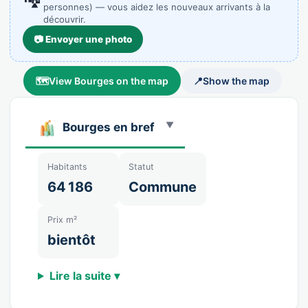
personnes) — vous aidez les nouveaux arrivants à la
découvrir.
📷 Envoyer une photo
🗺️
View Bourges on the map
📍
Show the map
Bourges en bref
Habitants
Statut
64 186
Commune
Prix m²
bientôt
Lire la suite ▾