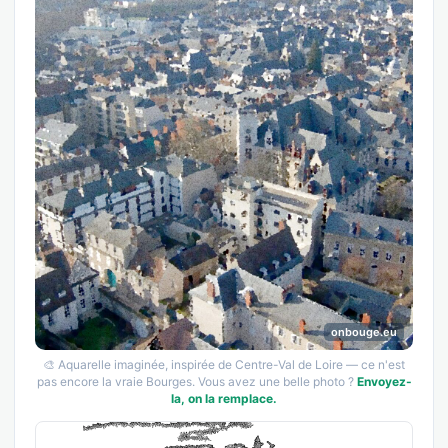
onbouge.eu
🎨 Aquarelle imaginée, inspirée de Centre-Val de Loire — ce n'est
pas encore la vraie Bourges. Vous avez une belle photo ?
Envoyez-
la, on la remplace.