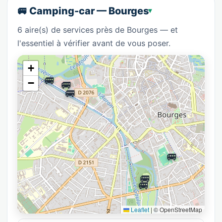
🚐 Camping-car — Bourges
6 aire(s) de services près de Bourges — et
l'essentiel à vérifier avant de vous poser.
+
🚐
🚐
−
🚐
🚐
🚐
🚐
Leaflet
|
© OpenStreetMap