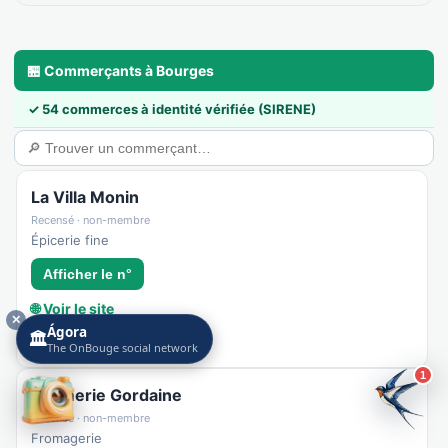
🏪 Commerçants à Bourges
✓ 54 commerces à identité vérifiée (SIRENE)
La Villa Monin
Recensé · non-membre
Épicerie fine
Afficher le n°
🌐 Voir le site
✕
Ágora
🏛️
👉 C'est votre commerce ?
The OnBouge social network
1
Crèmerie Gordaine
Recensé · non-membre
Fromagerie