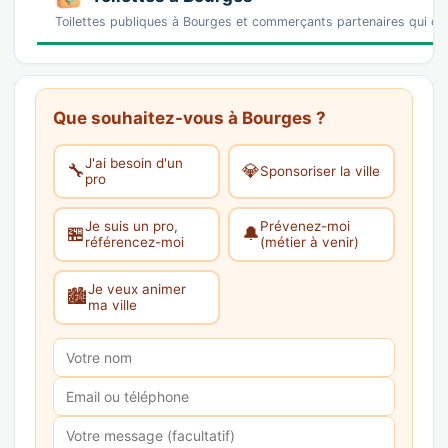
Toilettes publiques à Bourges et commerçants partenaires qui o
Que souhaitez-vous à Bourges ?
J'ai besoin d'un
🔧
💎
Sponsoriser la ville
pro
Je suis un pro,
Prévenez-moi
🏪
🔔
référencez-moi
(métier à venir)
Je veux animer
🏙️
ma ville