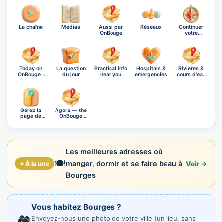
La chaîne
Médias
Aussi par
Réseaux
Continuer
OnBouge
votre
exploration
Today on
La question
Practical info
Hospitals &
Rivières &
OnBouge ·
du jour
near you
emergencies
cours d'eau
Friday, A…
de Bo…
Gérez la
Ágora — the
page de
OnBouge
Bourges
social n…
Les meilleures adresses où
🍽️
manger, dormir et se faire beau à
⭐ À la une
Voir →
Bourges
Vous habitez Bourges ?
🏘️
Envoyez-nous une photo de votre ville (un lieu, sans