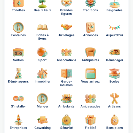
Toilettes
Beaux lieux
Grandes
Traditions
Baignades
figures
Fontaines
Boîtes à
Jumelages
Annonces
Aujourd'hui
livres
Sorties
Sport
Associations
Antiquaires
Déménager
Déménageurs
Immobilier
Garde-
Vous arrivez
Écoles
meubles
S'installer
Manger
Ambulants
Ambassades
Artisans
Entreprises
Coworking
Sécurité
Fidélité
Bons plans