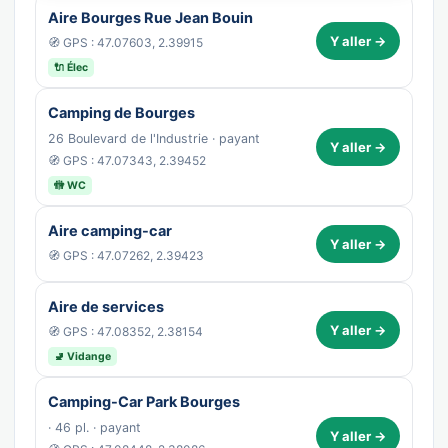
Aire Bourges Rue Jean Bouin
Y aller →
🧭 GPS : 47.07603, 2.39915
🔌 Élec
Camping de Bourges
26 Boulevard de l'Industrie · payant
Y aller →
🧭 GPS : 47.07343, 2.39452
🚻 WC
Aire camping-car
Y aller →
🧭 GPS : 47.07262, 2.39423
Aire de services
Y aller →
🧭 GPS : 47.08352, 2.38154
🚽 Vidange
Camping-Car Park Bourges
· 46 pl. · payant
Y aller →