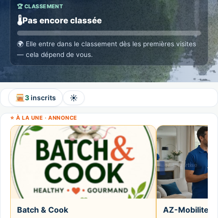
🏆 CLASSEMENT
🌡️
Pas encore classée
🌍
Elle entre dans le classement dès les premières visites
— cela dépend de vous.
☀️
3
inscrits
⭐ À LA UNE · ANNONCE
Batch & Cook
AZ-Mobilite