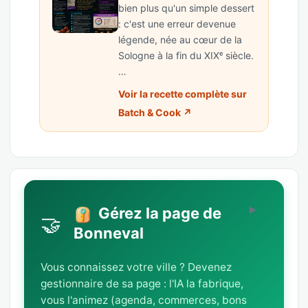
bien plus qu'un simple dessert
: c'est une erreur devenue
légende, née au cœur de la
Sologne à la fin du XIXᵉ siècle.
…
Voir la recette complète sur
Batch & Cook ↗
Gérez la page de
🤝
Bonneval
Vous connaissez votre ville ? Devenez
gestionnaire de sa page : l'IA la fabrique,
vous l'animez (agenda, commerces, bons