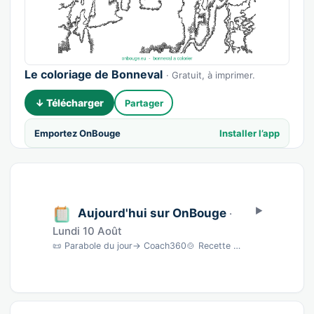
Le coloriage de Bonneval
· Gratuit, à imprimer.
↓ Télécharger
Partager
Emportez OnBouge
Installer l’app
Aujourd'hui sur OnBouge
·
Lundi 10 Août
📜 Parabole du jour→ Coach360🍲 Recette du jourSardines écrasées au fromage blanc · 10 min…