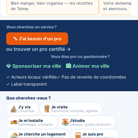
Bien manger, bien organise — les recettes
Votre demenageur
de Telma.
et alentours.
Vous cherchez un service ?
🔧 J'ai besoin d'un pro
ou trouver un pro certifié →
Vous êtes pro ou gestionnaire ?
💎 Sponsoriser ma ville
·
🏙️ Animer ma ville
✓ Acteurs locaux vérifiés
✓ Pas de revente de coordonnées
✓ Label transparent
Que cherchez-vous ?
J’y vis
Je visite
Columbus
Patrimoine, marchés, agenda
Je m’installe
J’étudie
Déménager, s’installer
Campus, guides étudiants
Je cherche un logement
Je suis pro