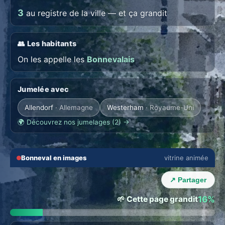
3
au registre de la ville — et ça grandit
👥 Les habitants
On les appelle les
Bonnevalais
Jumelée avec
Allendorf
· Allemagne
Westerham
· Royaume-Uni
🌍 Découvrez nos jumelages (2) →
🔇
⛶
Bonneval en images
vitrine animée
🏙️ ANIMEZ VOTRE ZONE
‹
›
Animez Bonneval
↗ Partager
Zone exclusive · revenus sur chaque abonnement local. →
🌱 Cette page grandit
16%