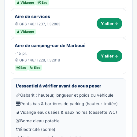
🚽 Vidange
🚰 Eau
Aire de services
Y aller →
🧭 GPS : 48.11237, 1.32863
🚽 Vidange
Aire de camping-car de Marboué
· 15 pl.
Y aller →
🧭 GPS : 48.11228, 1.32818
🚰 Eau
🔌 Élec
L'essentiel à vérifier avant de vous poser
📏
Gabarit : hauteur, longueur et poids du véhicule
🌉
Ponts bas & barrières de parking (hauteur limitée)
🚽
Vidange eaux usées & eaux noires (cassette WC)
🚰
Borne d'eau potable
🔌
Électricité (borne)