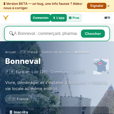
🧪 Version BETA — un bug, une info fausse ? Aidez-
×
Signaler
nous à corriger.
Connexion
📱 L’app
🏪
Pros
🌐
FR
🔍
Chercher
Accueil
›
🇫🇷 France
›
Centre-Val de Loire
›
Bonneval
Bonneval
🇫🇷
Eure-et-Loir (28) · Commune · 28800
Vivre, déménager et s'installer à Bonneval — toute la
vie locale au même endroit.
🇫🇷 France
🧾 Inscrits