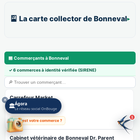
🎴 La carte collector de Bonneval
🏪 Commerçants à Bonneval
✓ 6 commerces à identité vérifiée (SIRENE)
Carrefour Market
✕
Ágora
🏛️
Recensé · non-membre
Le réseau social OnBouge
Station-service
1
👉 C'est votre commerce ?
Cabinet vétérinaire de Bonneval Dr. Parent