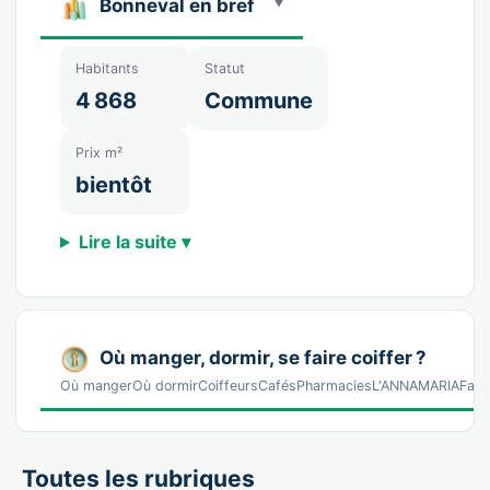
Bonneval en bref
Habitants
Statut
4 868
Commune
Prix m²
bientôt
Lire la suite ▾
Où manger, dormir, se faire coiffer ?
Où mangerOù dormirCoiffeursCafésPharmaciesL'ANNAMARIAFast-fo
Toutes les rubriques