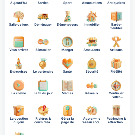
Aujourd'hui
Sorties
Sport
Associations
Antiquaires
Salle de jeux
Déménager
Déménageurs
Immobilier
Garde-
meubles
Vous arrivez
S'installer
Manger
Ambulants
Artisans
Entreprises
Le partenaire
Santé
Sécurité
Fidélité
La chaîne
Le fil du jour
Médias
Réseaux
Continuer
votre
exploration
La question
Rivières &
Gérez la
Ágora — le
Patrimoine &
du jour
cours d'eau
page de
réseau social
attractions
de Bo…
Bonneval
OnB…
prè…