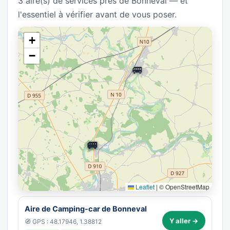
3 aire(s) de services près de Bonneval — et
l'essentiel à vérifier avant de vous poser.
+
−
🚐
🚐
🚐
Leaflet
|
© OpenStreetMap
Aire de Camping-car de Bonneval
Y aller →
🧭 GPS : 48.17946, 1.38812