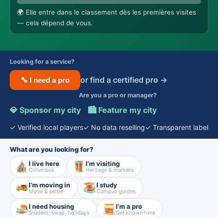
🌍
Elle entre dans le classement dès les premières visites
— cela dépend de vous.
Looking for a service?
or find a certified pro →
🔧 I need a pro
Are you a pro or manager?
💎 Sponsor my city
·
🏙️ Feature my city
✓ Verified local players
✓ No data reselling
✓ Transparent label
What are you looking for?
I live here
I’m visiting
Columbus
Heritage & markets
I’m moving in
I study
Move & settle
Campus guides
I need housing
I’m a pro
Student, swap, holidays
Get known here