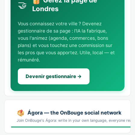
Gérez la page de
🤝
Londres
Vous connaissez votre ville ? Devenez
gestionnaire de sa page : l'IA la fabrique,
vous l'animez (agenda, commerces, bons
plans) et vous touchez une commission sur
les pros que vous apportez. Utile, local — et
rémunéré.
Devenir gestionnaire →
Ágora — the OnBouge social network
Join OnBouge's Ágora: write in your own language, everyone reads