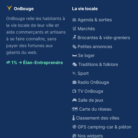
OnBouge
La vie locale
OnBouge relie les habitants à
📅 Agenda & sorties
la vie locale de leur ville et
🛒 Marchés
aide commerçants et artisans
🪑 Brocantes & vide-greniers
à se faire connaître, sans
payer des fortunes aux
🗞️ Petites annonces
géants du web.
🛏️ Se loger
🌱 1% → Élan-Entreprendre
🎭 Traditions & folklore
🏃 Sport
📻 Radio OnBouge
📺 TV OnBouge
🎮 Salle de jeux
🗺️ Carte du réseau
🌡️ Classement des villes
🧭 GPS camping-car & piéton
🎁 Nos widgets