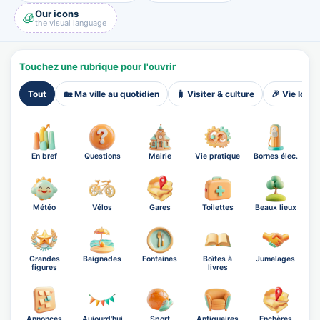
Our icons
🧊
the visual language
Touchez une rubrique pour l'ouvrir
Tout
🏡 Ma ville au quotidien
🧳 Visiter & culture
🎉 Vie local
En bref
Questions
Mairie
Vie pratique
Bornes élec.
Météo
Vélos
Gares
Toilettes
Beaux lieux
Grandes
Baignades
Fontaines
Boîtes à
Jumelages
figures
livres
Annonces
Aujourd'hui
Sport
Antiquaires
Enchères