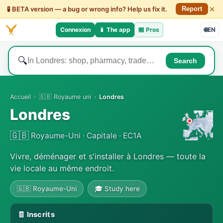
×
🧪 BETA version — a bug or wrong info? Help us fix it.
Report
Connexion
📱 The app
🏪
Pros
🌐
EN
🔍
Search
Accueil
›
🇬🇧 Royaume uni
›
Londres
Londres
🇬🇧
Royaume-Uni · Capitale · EC1A
Vivre, déménager et s'installer à Londres — toute la
vie locale au même endroit.
🇬🇧 Royaume-Uni
🎓 Study here
🧾 Inscrits