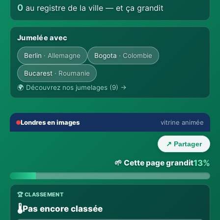
0
au registre de la ville — et ça grandit
Jumelée avec
Berlin
· Allemagne
Bogota
· Colombie
Bucarest
· Roumanie
🌍 Découvrez nos jumelages (9) →
🔇
⛶
Londres en images
vitrine animée
💬 THE TOWN LOUNGE
‹
›
Talk with Londres locals
↗ Partager
Everyone in their language · auto translation →
🌱 Cette page grandit
13%
🏆 CLASSEMENT
🌡️
Pas encore classée