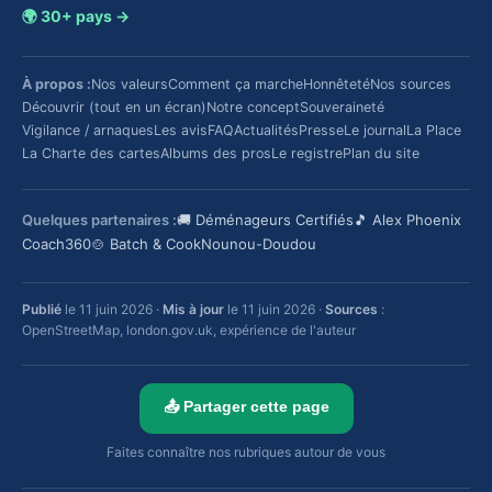
🌍 30+ pays →
À propos :
Nos valeurs
Comment ça marche
Honnêteté
Nos sources
Découvrir (tout en un écran)
Notre concept
Souveraineté
Vigilance / arnaques
Les avis
FAQ
Actualités
Presse
Le journal
La Place
La Charte des cartes
Albums des pros
Le registre
Plan du site
Quelques partenaires :
🚚 Déménageurs Certifiés
🎵 Alex Phoenix
Coach360
🍲 Batch & Cook
Nounou-Doudou
Publié
le 11 juin 2026 ·
Mis à jour
le 11 juin 2026 ·
Sources
:
OpenStreetMap, london.gov.uk, expérience de l'auteur
📤 Partager cette page
Faites connaître nos rubriques autour de vous