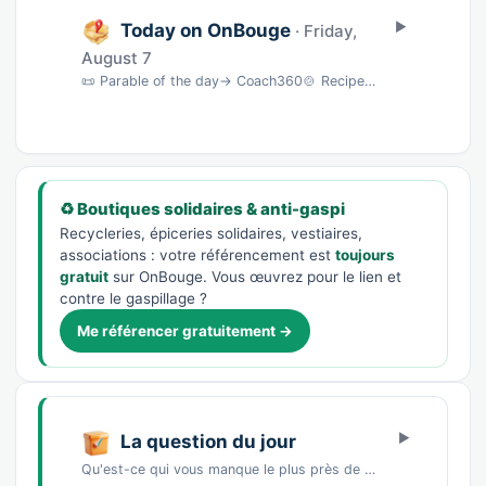
Today on OnBouge
· Friday,
August 7
📜 Parable of the day→ Coach360🍲 Recipe of the dayFlan maison onctueux & parfumé · 45 min…
♻️ Boutiques solidaires & anti-gaspi
Recycleries, épiceries solidaires, vestiaires,
associations : votre référencement est
toujours
gratuit
sur OnBouge. Vous œuvrez pour le lien et
contre le gaspillage ?
Me référencer gratuitement →
La question du jour
Qu'est-ce qui vous manque le plus près de chez vous ?Un marché de producteursDes commerces…