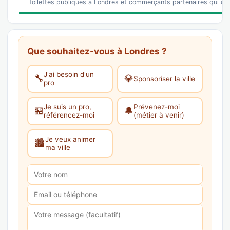
Toilettes publiques à Londres et commerçants partenaires qui o
Que souhaitez-vous à Londres ?
J'ai besoin d'un
🔧
💎
Sponsoriser la ville
pro
Je suis un pro,
Prévenez-moi
🏪
🔔
référencez-moi
(métier à venir)
Je veux animer
🏙️
ma ville