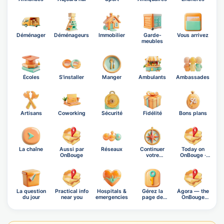
Déménager
Déménageurs
Immobilier
Garde-
Vous arrivez
meubles
Écoles
S'installer
Manger
Ambulants
Ambassades
Artisans
Coworking
Sécurité
Fidélité
Bons plans
La chaîne
Aussi par
Réseaux
Continuer
Today on
OnBouge
votre
OnBouge ·
exploration
Friday, A…
La question
Practical info
Hospitals &
Gérez la
Ágora — the
du jour
near you
emergencies
page de
OnBouge
Londres
social n…