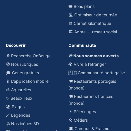
🎟️ Bons plans
🛣️ Optimiseur de tournée
🧾 Carnet kilométrique
🏛️ Ágora — réseau social
Découvrir
Communauté
🔎 Recherche OnBouge
🎆 Nous sommes ouverts
🧭 Nos rubriques
🌍 Vivre à l’étranger
🎓 Cours gratuits
🇵🇹 Communauté portugaise
📱 L’application mobile
🍽️ Restaurants portugais
(monde)
🎨 Aquarelles
🍽️ Restaurants français
✨ Beaux lieux
(monde)
🏖️ Plages
🚶 Pèlerinages
🪄 Légendes
🛠️ Métiers
🧊 Nos icônes 3D
🎓 Campus & Erasmus