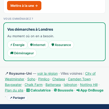
Mettre à la une →
VOUS EMMÉNAGEZ ?
Vos démarches à Londres
Au moment où on en a besoin.
⚡ Énergie
🌐 Internet
🛡️ Assurance
🚚 Déménageur
📍 Royaume-Uni
—
voir la région
· Villes voisines :
City of
Westminster
·
Soho
·
Pimlico
·
Chelsea
·
Camden Town
·
Bayswater
·
Chalk Farm
·
Battersea
·
Islington
·
Notting Hill
·
Plan du site
·
🧮 Calculatrice
·
🧭 Boussole
·
📲 App OnBouge
·
↗ Partager