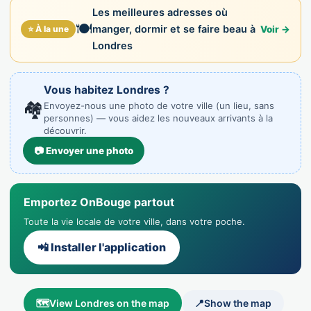
Les meilleures adresses où
🍽️
manger, dormir et se faire beau à
⭐ À la une
Voir →
Londres
Vous habitez Londres ?
🏘️
Envoyez-nous une photo de votre ville (un lieu, sans
personnes) — vous aidez les nouveaux arrivants à la
découvrir.
📷 Envoyer une photo
Emportez OnBouge partout
Toute la vie locale de votre ville, dans votre poche.
📲 Installer l'application
🗺️
View Londres on the map
📍
Show the map