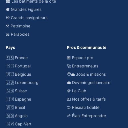
🏙️ Les bâtiments de la cité
🕊️ Grandes Figures
🧭 Grands navigateurs
⚒️ Patrimoine
📖 Paraboles
Pays
Pros & communauté
🇫🇷 France
🏪 Espace pro
🇵🇹 Portugal
🚀 Entrepreneurs
🇧🇪 Belgique
🧑‍💼 Jobs & missions
🇱🇺 Luxembourg
💼 Devenir gestionnaire
🇨🇭 Suisse
💎 Le Club
🇪🇸 Espagne
💶 Nos offres & tarifs
🇧🇷 Brésil
🤝 Réseau fidélité
🇦🇴 Angola
🌱 Élan-Entreprendre
🇨🇻 Cap-Vert