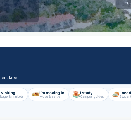
— cel
rent label
 visiting
I’m moving in
I study
I nee
itage & markets
Move & settle
Campus guides
Student