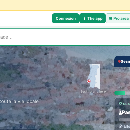
Connexion
📱 The app
🏪
Pro area
Sesi
💬 TH
‹
Talk
Everyo
Sesimbra is here
oute la vie locale
🏆 CL
🌡️
Pas
🌍
Ell