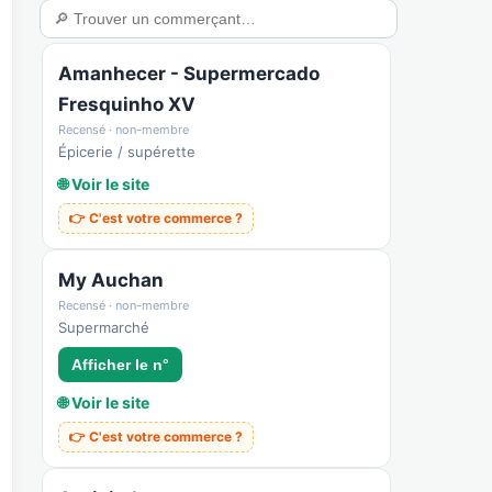
a
🃏 Cartes & déco
💼 Pros & nous rejoindre
🛟 Sécurité & confiance
Amanhecer - Supermercado
Fresquinho XV
Recensé · non-membre
Épicerie / supérette
🌐 Voir le site
👉 C'est votre commerce ?
My Auchan
Recensé · non-membre
Supermarché
Afficher le n°
🌐 Voir le site
👉 C'est votre commerce ?