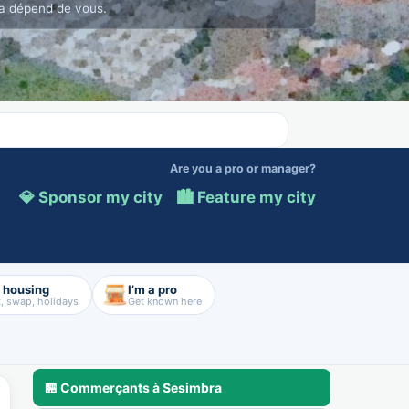
a dépend de vous.
Are you a pro or manager?
💎 Sponsor my city
·
🏙️ Feature my city
d housing
I’m a pro
, swap, holidays
Get known here
🏪 Commerçants à Sesimbra