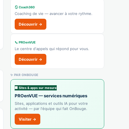
🪞 Coach360
🌐 Voir le site
Coaching de vie — avancer à votre rythme.
👉 C'est votre commerce ?
Découvrir →
Farmácia Sofárida Sesimbra
Recensé · non-membre
📞 PROenVUE
Pharmacie
Le centre d'appels qui répond pour vous.
Afficher le n°
Découvrir →
🌐 Voir le site
👉 C'est votre commerce ?
✨ PAR ONBOUGE
🏢 Sites & apps sur mesure
PROenVUE — services numériques
Sites, applications et outils IA pour votre
activité — par l'équipe qui fait OnBouge.
Visiter →