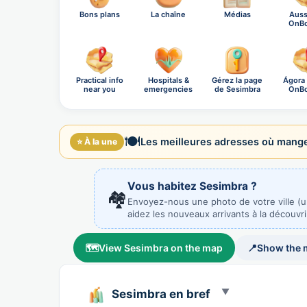
Bons plans
La chaîne
Médias
Auss
OnB
Practical info
Hospitals &
Gérez la page
Ágora
near you
emergencies
de Sesimbra
OnB
soci
🍽️
Les meilleures adresses où manger
⭐ À la une
Vous habitez Sesimbra ?
🏘️
Envoyez-nous une photo de votre ville (
aidez les nouveaux arrivants à la découvri
🗺️
View Sesimbra on the map
📍
Show the 
Sesimbra en bref