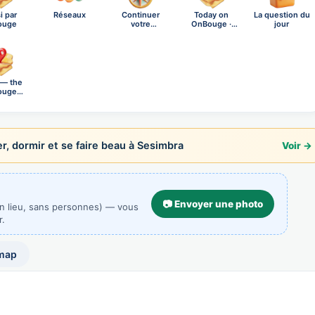
i par
Réseaux
Continuer
Today on
La question du
ouge
votre
OnBouge ·
jour
exploration
Friday, A…
 — the
ouge
al n…
, dormir et se faire beau à Sesimbra
Voir →
📷 Envoyer une photo
un lieu, sans personnes) — vous
r.
map