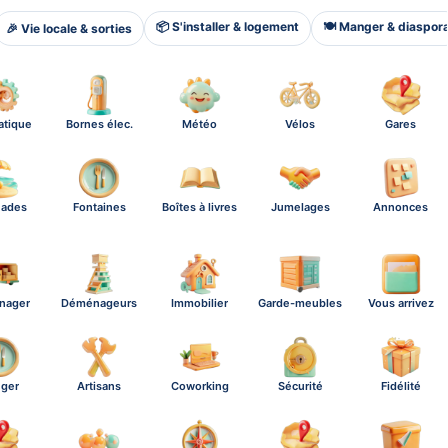
📦 S'installer & logement
🍽️ Manger & diaspor
🎉 Vie locale & sorties
atique
Bornes élec.
Météo
Vélos
Gares
nades
Fontaines
Boîtes à livres
Jumelages
Annonces
nager
Déménageurs
Immobilier
Garde-meubles
Vous arrivez
ger
Artisans
Coworking
Sécurité
Fidélité