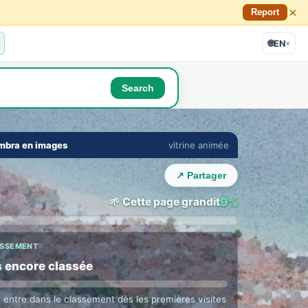
×
Report
🌐
EN
▾
Search
🔇
⛶
mbra en images
vitrine animée
E TOWN LOUNGE
›
 with Sesimbra locals
↗ Partager
ne in their language · auto translation →
🌱 Cette page grandit
9%
ASSEMENT
 encore classée
e entre dans le classement dès les premières visites