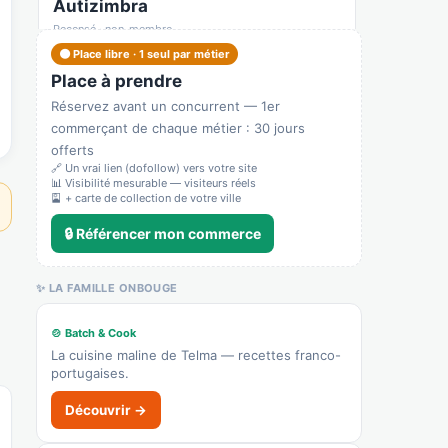
Autizimbra
Recensé · non-membre
Garage
🟠 Place libre · 1 seul par métier
Place à prendre
Afficher le n°
Réservez avant un concurrent — 1er
🌐 Voir le site
commerçant de chaque métier : 30 jours
👉 C'est votre commerce ?
offerts
🔗 Un vrai lien (dofollow) vers votre site
📊 Visibilité mesurable — visiteurs réels
🎴 + carte de collection de votre ville
Beach4you
Recensé · non-membre
🔒 Référencer mon commerce
Hôtel
🌐 Voir le site
✨ LA FAMILLE ONBOUGE
👉 C'est votre commerce ?
🍲 Batch & Cook
La cuisine maline de Telma — recettes franco-
O Velho e o Mar
portugaises.
Recensé · non-membre
Restaurant
Découvrir →
Afficher le n°