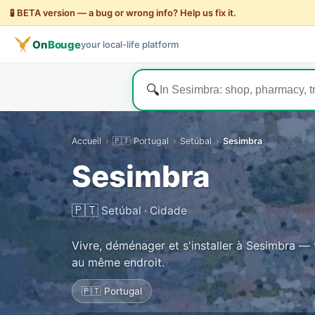
🧪 BETA version — a bug or wrong info? Help us fix it.
On
Bouge
your local-life platform
🔍
Accueil
›
🇵🇹 Portugal
›
Setúbal
›
Sesimbra
Sesimbra
🇵🇹
Setúbal · Cidade
Vivre, déménager et s'installer à Sesimbra — t
au même endroit.
🇵🇹 Portugal