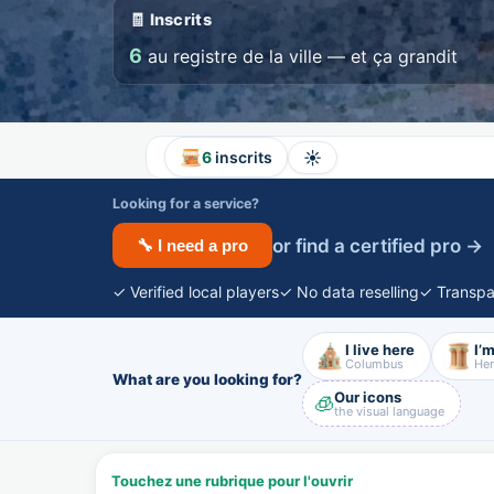
🧾 Inscrits
6
au registre de la ville — et ça grandit
☀️
6
inscrits
Looking for a service?
or find a certified pro →
🔧 I need a pro
✓ Verified local players
✓ No data reselling
✓ Transpa
I live here
I’m
Columbus
Her
What are you looking for?
Our icons
🧊
the visual language
Touchez une rubrique pour l'ouvrir