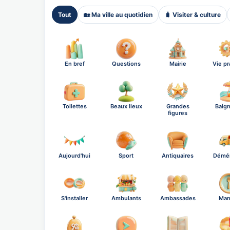
Tout
🏡 Ma ville au quotidien
🧳 Visiter & culture
En bref
Questions
Mairie
Vie pr
Toilettes
Beaux lieux
Grandes
Baig
figures
Aujourd'hui
Sport
Antiquaires
Démé
S'installer
Ambulants
Ambassades
Man