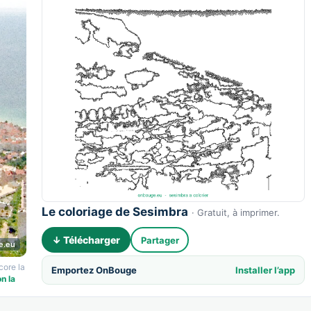
Le coloriage de Sesimbra
· Gratuit, à imprimer.
↓ Télécharger
Partager
e.eu
core la
Emportez OnBouge
Installer l’app
n la