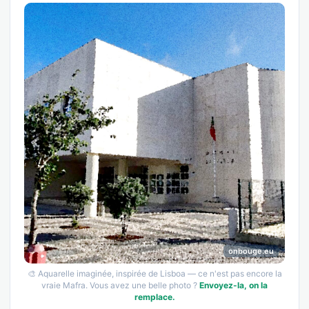
onbouge.eu
🎨 Aquarelle imaginée, inspirée de Lisboa — ce n'est pas encore la
vraie Mafra. Vous avez une belle photo ?
Envoyez-la, on la
remplace.