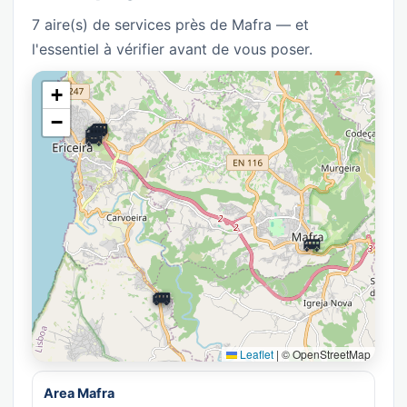
7 aire(s) de services près de Mafra — et
l'essentiel à vérifier avant de vous poser.
+
−
🚐
🚐
🚐
🚐
🚐
🚐
🚐
Leaflet
|
© OpenStreetMap
Area Mafra