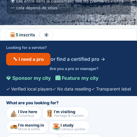
🌍
Elle entre dans le classement dès les premières visites
— cela dépend de vous.
☀️
5
inscrits
Looking for a service?
or find a certified pro →
🔧 I need a pro
Are you a pro or manager?
💎 Sponsor my city
·
🏙️ Feature my city
✓ Verified local players
✓ No data reselling
✓ Transparent label
What are you looking for?
I live here
I’m visiting
Columbus
Heritage & markets
I’m moving in
I study
Move & settle
Campus guides