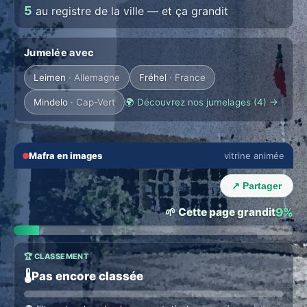
5
au registre de la ville — et ça grandit
Jumelée avec
Leimen
· Allemagne
Fréhel
· France
Mindelo
· Cap-Vert
🌍 Découvrez nos jumelages (4) →
🔇
⛶
Mafra en images
vitrine animée
‹
›
↗ Partager
🌱 Cette page grandit
9%
🏆 CLASSEMENT
🌡️
Pas encore classée