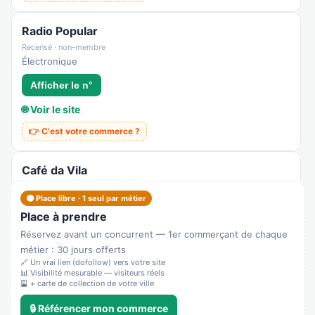
Radio Popular
Recensé · non-membre
Électronique
Afficher le n°
🌐 Voir le site
👉 C'est votre commerce ?
Café da Vila
Recensé · non-membre
🟠 Place libre · 1 seul par métier
Café
Place à prendre
👉 C'est votre commerce ?
Réservez avant un concurrent — 1er commerçant de chaque
métier : 30 jours offerts
Burger King
🔗 Un vrai lien (dofollow) vers votre site
📊 Visibilité mesurable — visiteurs réels
Recensé · non-membre
🎴 + carte de collection de votre ville
Fast-food
🔒 Référencer mon commerce
Afficher le n°