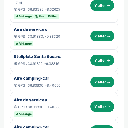
· 7 pl.
Y aller →
🧭 GPS : 38.93398, -9.32625
🚽 Vidange
🚰 Eau
🔌 Élec
Aire de services
Y aller →
🧭 GPS : 38.91830, -9.38320
🚽 Vidange
Stellplatz Santa Susana
Y aller →
🧭 GPS : 38.91822, -9.38316
Aire camping-car
Y aller →
🧭 GPS : 38.96800, -9.40656
Aire de services
Y aller →
🧭 GPS : 38.96800, -9.40688
🚽 Vidange
Aire camping-car