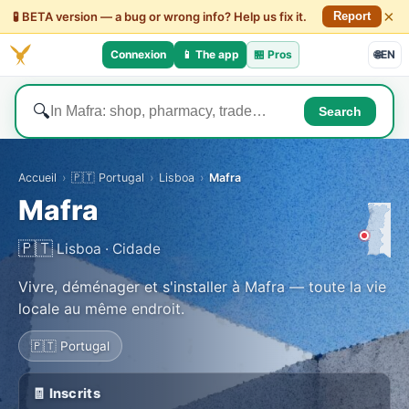
×
🧪 BETA version — a bug or wrong info? Help us fix it.
Report
Connexion
📱 The app
🏪
Pros
🌐
EN
🔍
Search
Accueil
›
🇵🇹 Portugal
›
Lisboa
›
Mafra
Mafra
🇵🇹
Lisboa · Cidade
Vivre, déménager et s'installer à Mafra — toute la vie
locale au même endroit.
🇵🇹 Portugal
🧾 Inscrits