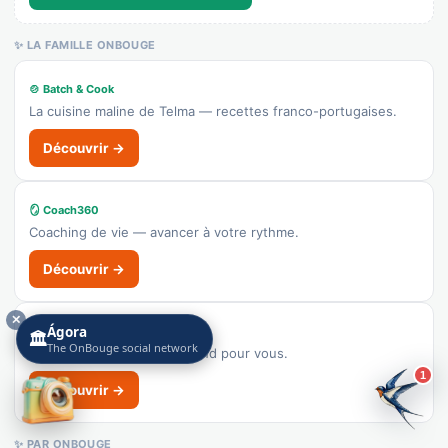
🌐 Voir le site
✨ LA FAMILLE ONBOUGE
👉 C'est votre commerce ?
🍲 Batch & Cook
La cuisine maline de Telma — recettes franco-portugaises.
AniCura Atlântico Hospital Veterinário
Recensé · non-membre
Découvrir →
Vétérinaire
👉 C'est votre commerce ?
🪞 Coach360
Coaching de vie — avancer à votre rythme.
Découvrir →
✕
Ágora
📞 PROenVUE
🏛️
The OnBouge social network
Le centre d'appels qui répond pour vous.
1
Découvrir →
✨ PAR ONBOUGE