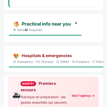
Practical info near you
💬 Salon🏥 Hospitals
Hospitals & emergencies
🚨 Emergency : 112 (Europe) · 15 SAMU · 18 Pompiers · 17 Police
Premiers
BIENTÔT
secours
🚑
Voir l'aperçu →
Rubrique en préparation : les
gestes essentiels qui sauvent,