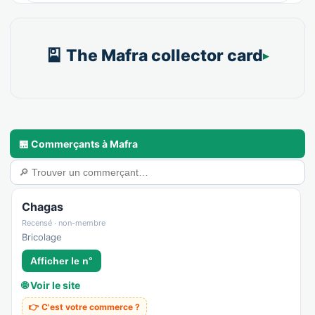
🎴 The Mafra collector card
🏪 Commerçants à Mafra
Chagas
Recensé · non-membre
Bricolage
Afficher le n°
🌐 Voir le site
👉 C'est votre commerce ?