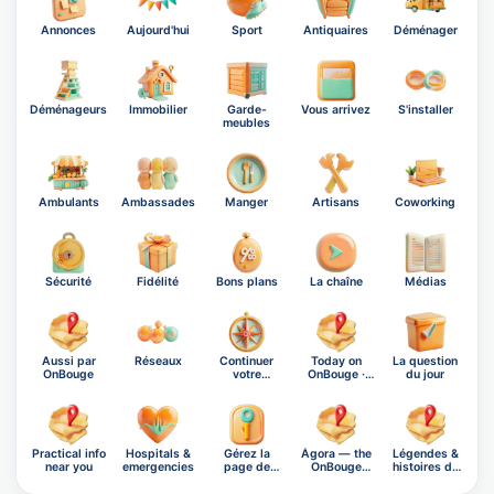
Annonces
Aujourd'hui
Sport
Antiquaires
Déménager
Déménageurs
Immobilier
Garde-
Vous arrivez
S'installer
meubles
Ambulants
Ambassades
Manger
Artisans
Coworking
Sécurité
Fidélité
Bons plans
La chaîne
Médias
Aussi par
Réseaux
Continuer
Today on
La question
OnBouge
votre
OnBouge ·
du jour
exploration
Friday, A…
Practical info
Hospitals &
Gérez la
Ágora — the
Légendes &
near you
emergencies
page de
OnBouge
histoires de
Mafra
social n…
Mafra