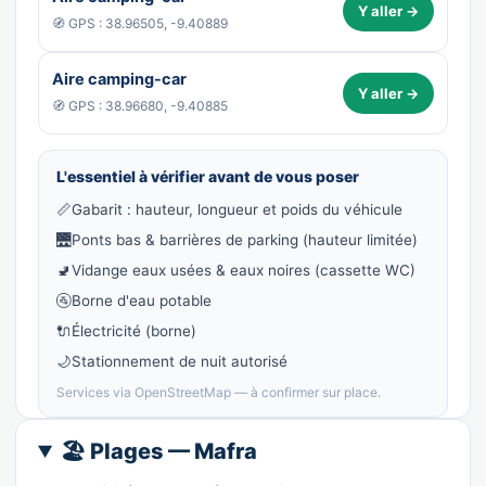
Y aller →
🧭 GPS : 38.96505, -9.40889
Aire camping-car
Y aller →
🧭 GPS : 38.96680, -9.40885
L'essentiel à vérifier avant de vous poser
📏
Gabarit : hauteur, longueur et poids du véhicule
🌉
Ponts bas & barrières de parking (hauteur limitée)
🚽
Vidange eaux usées & eaux noires (cassette WC)
🚰
Borne d'eau potable
🔌
Électricité (borne)
🌙
Stationnement de nuit autorisé
Services via OpenStreetMap — à confirmer sur place.
🏖️ Plages — Mafra