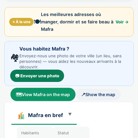
Les meilleures adresses où
🍽️
manger, dormir et se faire beau à
⭐ À la une
Voir →
Mafra
Vous habitez Mafra ?
🏘️
Envoyez-nous une photo de votre ville (un lieu, sans
personnes) — vous aidez les nouveaux arrivants à la
découvrir.
📷 Envoyer une photo
🗺️
View Mafra on the map
📍
Show the map
Mafra en bref
Habitants
Statut