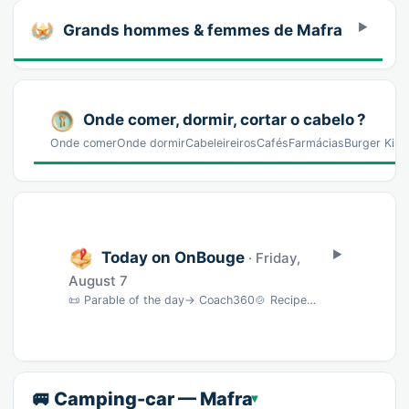
Grands hommes & femmes de Mafra
Onde comer, dormir, cortar o cabelo ?
Onde comerOnde dormirCabeleireirosCafésFarmáciasBurger King
Today on OnBouge
· Friday,
August 7
📜 Parable of the day→ Coach360🍲 Recipe of the day→ BNC🎵 Song of the day→ musique🎨 Wate…
🚐 Camping-car — Mafra