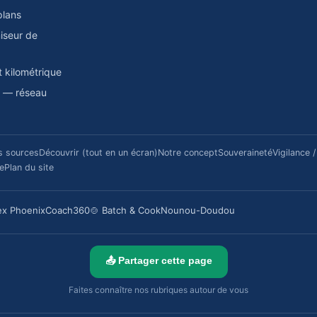
plans
miseur de
t kilométrique
a — réseau
s sources
Découvrir (tout en un écran)
Notre concept
Souveraineté
Vigilance 
re
Plan du site
ex Phoenix
Coach360
🍲 Batch & Cook
Nounou-Doudou
📤 Partager cette page
Faites connaître nos rubriques autour de vous