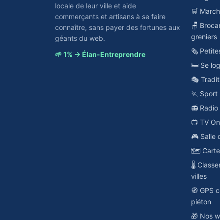
locale de leur ville et aide
🛒 Marc
commerçants et artisans à se faire
🪑 Broca
connaître, sans payer des fortunes aux
greniers
géants du web.
🗞️ Petit
🌱 1% → Élan-Entreprendre
🛏️ Se lo
🎭 Tradit
🏃 Sport
📻 Radi
📺 TV O
🎮 Salle 
🗺️ Cart
🌡️ Class
villes
🧭 GPS c
piéton
🎁 Nos w