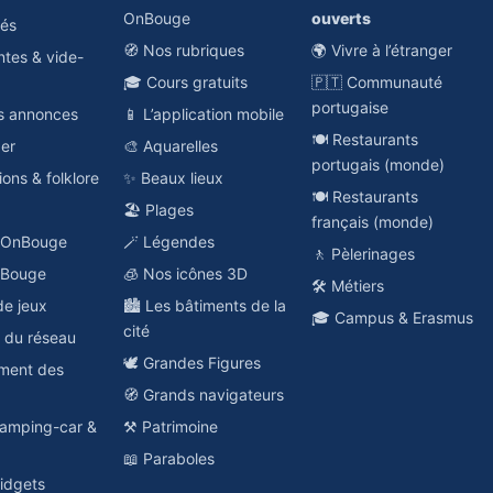
OnBouge
ouverts
hés
🧭 Nos rubriques
🌍 Vivre à l’étranger
ntes & vide-
🎓 Cours gratuits
🇵🇹 Communauté
portugaise
es annonces
📱 L’application mobile
🍽️ Restaurants
ger
🎨 Aquarelles
portugais (monde)
ions & folklore
✨ Beaux lieux
🍽️ Restaurants
🏖️ Plages
français (monde)
o OnBouge
🪄 Légendes
🚶 Pèlerinages
nBouge
🧊 Nos icônes 3D
🛠️ Métiers
de jeux
🏙️ Les bâtiments de la
🎓 Campus & Erasmus
cité
e du réseau
🕊️ Grandes Figures
ement des
🧭 Grands navigateurs
amping-car &
⚒️ Patrimoine
📖 Paraboles
idgets