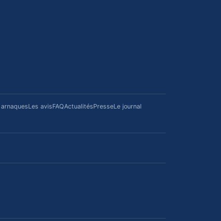
/ arnaques
Les avis
FAQ
Actualités
Presse
Le journal