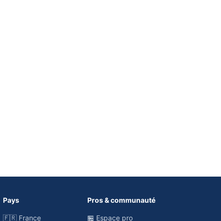
Pays
Pros & communauté
🇫🇷 France
🏪 Espace pro