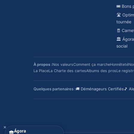
🎟️ Bons 
🛣️ Opti
tournée
🧾 Carne
🏛️ Ágor
social
À propos :
Nos valeurs
Comment ça marche
Honnêteté
No
La Place
La Charte des cartes
Albums des pros
Le regist
Quelques partenaires :
🚚 Déménageurs Certifiés
🎵 Al
✕
Ágora
🏛️