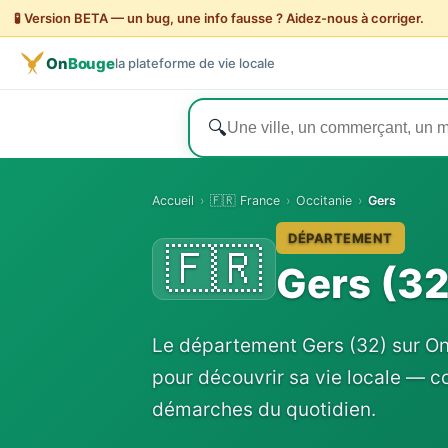
🧪 Version BETA — un bug, une info fausse ? Aidez-nous à corriger.
On
Bouge
la plateforme de vie locale
🔍
Accueil
›
🇫🇷 France
›
Occitanie
›
Gers
DÉPARTEMENT
🇫🇷
Gers (32
Le département Gers (32) sur O
pour découvrir sa vie locale — 
démarches du quotidien.