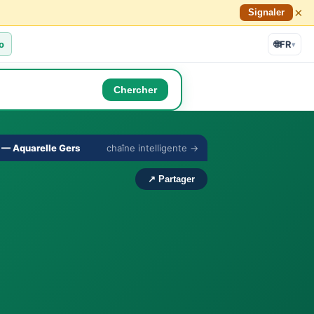
×
Signaler
o
🌐
FR
▾
Chercher
🔇
⛶
— Aquarelle Gers
chaîne intelligente →
›
↗ Partager