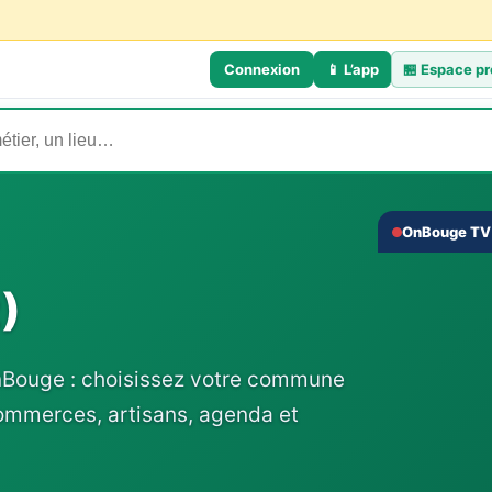
Connexion
📱 L’app
🏪
Espace pr
OnBouge TV 
‹
)
nBouge : choisissez votre commune
commerces, artisans, agenda et