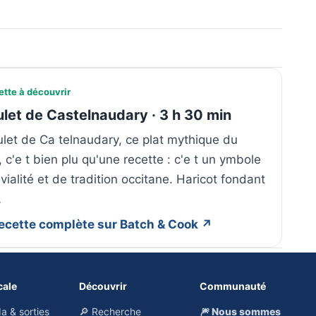
ette à découvrir
let de Castelnaudary · 3 h 30 min
let de Ca telnaudary, ce plat mythique du
, c'e t bien plu qu'une recette : c'e t un ymbole
vialité et de tradition occitane. Haricot fondant
…
 recette complète sur Batch & Cook ↗
cale
Découvrir
Communauté
a & sorties
🔎 Recherche
🎆 Nous sommes