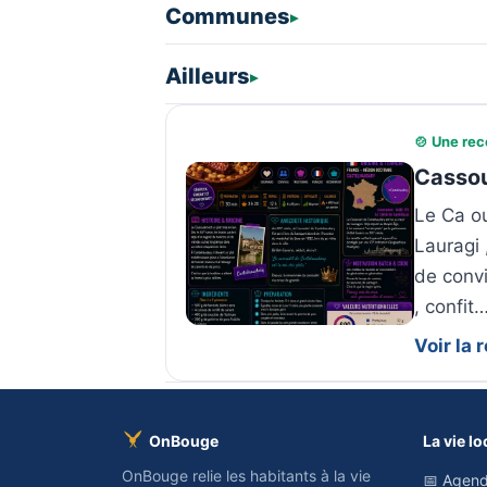
Communes
Ailleurs
🍲 Une rec
Cassou
Le Ca ou
Lauragi 
de convi
, confit
Voir la
OnBouge
La vie lo
OnBouge relie les habitants à la vie
📅 Agend