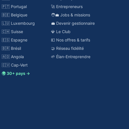
🇵🇹 Portugal
🚀 Entrepreneurs
🇧🇪 Belgique
🧑‍💼 Jobs & missions
🇱🇺 Luxembourg
💼 Devenir gestionnaire
🇨🇭 Suisse
💎 Le Club
🇪🇸 Espagne
💶 Nos offres & tarifs
🇧🇷 Brésil
🤝 Réseau fidélité
🇦🇴 Angola
🌱 Élan-Entreprendre
🇨🇻 Cap-Vert
🌍 30+ pays →