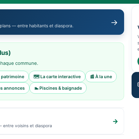
→
 plans — entre habitants et diaspora.
lus)
e chaque commune.
& patrimoine
🗺️ La carte interactive
📰 À la une
tes annonces
🏊 Piscines & baignade
→
 entre voisins et diaspora