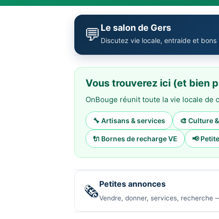
Le salon de Gers
💬
Discutez vie locale, entraide et bons
Vous trouverez ici (et bien p
OnBouge réunit toute la vie locale d
🔧 Artisans & services
🎨 Culture 
🔌 Bornes de recharge VE
📢 Peti
Petites annonces
🗞️
Vendre, donner, services, recherche —