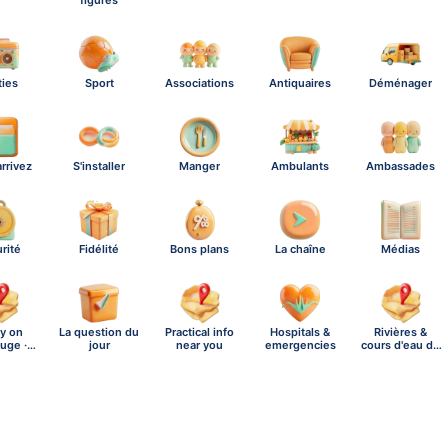
figures
ties
Sport
Associations
Antiquaires
Déménager
rrivez
S'installer
Manger
Ambulants
Ambassades
rité
Fidélité
Bons plans
La chaîne
Médias
y on
La question du
Practical info
Hospitals &
Rivières &
uge ·
jour
near you
emergencies
cours d'eau de
day,…
Ba…