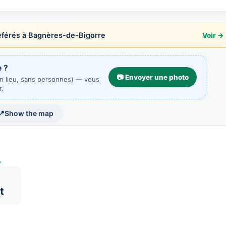
érés à Bagnères-de-Bigorre
Voir →
 ?
📷 Envoyer une photo
un lieu, sans personnes) — vous
r.
📍
Show the map
t