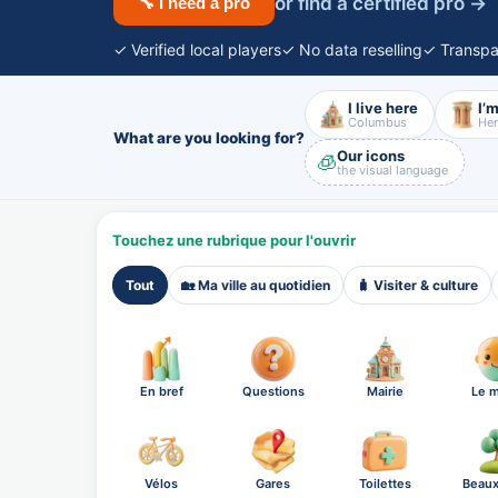
or find a certified pro →
🔧 I need a pro
✓ Verified local players
✓ No data reselling
✓ Transpa
I live here
I’m
Columbus
Her
What are you looking for?
Our icons
🧊
the visual language
Touchez une rubrique pour l'ouvrir
Tout
🏡 Ma ville au quotidien
🧳 Visiter & culture
En bref
Questions
Mairie
Le m
Vélos
Gares
Toilettes
Beaux