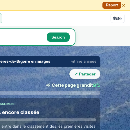
×
Report
🌐
EN
▾
Search
🔇
⛶
ères-de-Bigorre en images
vitrine animée
E TOWN LOUNGE
›
 with Bagnères-de-Bigorre locals
↗ Partager
ne in their language · auto translation →
🌱 Cette page grandit
9%
ASSEMENT
 encore classée
e entre dans le classement dès les premières visites