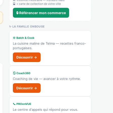
📊 Visibilité mesurable — visiteurs réels
Recensé · non-membre
🎴 + carte de collection de votre ville
✓ Vérifié
9602B — Institut de beauté / soins
🔒 Référencer mon commerce
Institut de beauté
✨ LA FAMILLE ONBOUGE
Afficher le n°
👉 C'est votre commerce ?
🍲 Batch & Cook
La cuisine maline de Telma — recettes franco-
portugaises.
Atelier renaissance
Recensé · non-membre
Découvrir →
Galerie / art
👉 C'est votre commerce ?
🪞 Coach360
Coaching de vie — avancer à votre rythme.
Le Berceau de La Source
Découvrir →
Recensé · non-membre
Hôtel
Afficher le n°
📞 PROenVUE
Le centre d'appels qui répond pour vous.
🌐 Voir le site