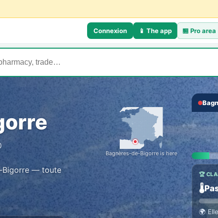
Connexion
📱 The app
🏪
Pro area
Bagn
💬 TH
‹
gorre
Talk
Everyo
0
Bagnères-de-Bigorre is here
e-Bigorre — toute
🏆 CL
🌡️
Pas
🌍
Ell