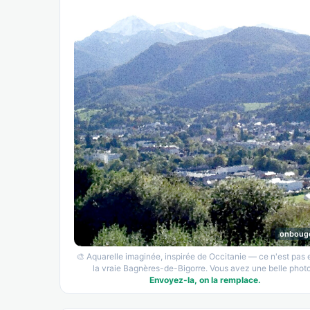
onboug
🎨 Aquarelle imaginée, inspirée de Occitanie — ce n'est pas
la vraie Bagnères-de-Bigorre. Vous avez une belle photo
Envoyez-la, on la remplace.