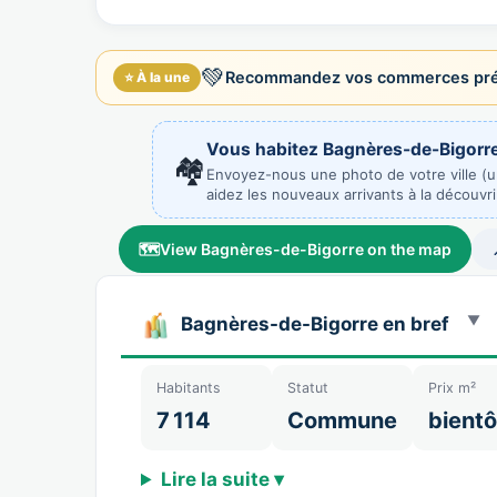
de…
social n…
B…
💚
Recommandez vos commerces préf
⭐ À la une
Vous habitez Bagnères-de-Bigorre
🏘️
Envoyez-nous une photo de votre ville (
aidez les nouveaux arrivants à la découvri
🗺️
View Bagnères-de-Bigorre on the map
Bagnères-de-Bigorre en bref
Habitants
Statut
Prix m²
7 114
Commune
bientô
Lire la suite ▾