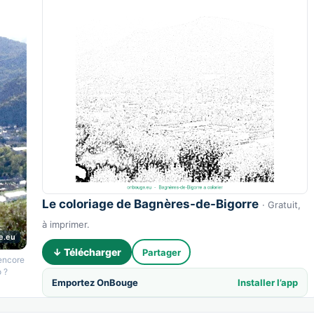
Le coloriage de Bagnères-de-Bigorre
· Gratuit,
à imprimer.
e.eu
↓ Télécharger
Partager
 encore
 ?
Emportez OnBouge
Installer l’app