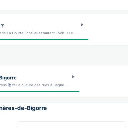
 ?
ie La Courte ÉchelleRestaurant · Voir →Le…
Bigorre
 vous.📚🎨 La culture des rues à Bagnè…
gnères-de-Bigorre