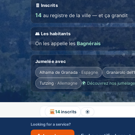
🧾 Inscrits
14
au registre de la ville — et ça grandit
👥 Les habitants
On les appelle les
Bagnérais
Jumelée avec
Alhama de Granada
· Espagne
Granarolo dell'
Tutzing
· Allemagne
🌍 Découvrez nos jumelage
☀️
14
inscrits
Looking for a service?