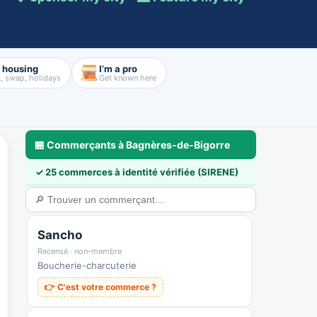
d housing
I’m a pro
, swap, holidays
Get known here
🏪 Commerçants à Bagnères-de-Bigorre
✓ 25 commerces à identité vérifiée (SIRENE)
a
🃏 Cartes & déco
💼 Pros & nous rejoindre
🛟 Sécurité & confiance
Sancho
Recensé · non-membre
Boucherie-charcuterie
👉 C'est votre commerce ?