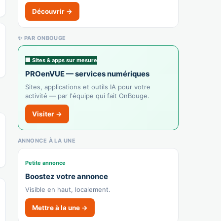
Découvrir →
👉 C'est votre commerce ?
✨ PAR ONBOUGE
Les meubles niolet
Recensé · non-membre
🏢 Sites & apps sur mesure
✓ Vérifié
PROenVUE — services numériques
4759A — Magasin de meubles
Ameublement
Sites, applications et outils IA pour votre
activité — par l'équipe qui fait OnBouge.
👉 C'est votre commerce ?
Visiter →
Briconautes
Recensé · non-membre
ANNONCE À LA UNE
Bricolage
Petite annonce
Afficher le n°
Boostez votre annonce
🌐 Voir le site
Visible en haut, localement.
👉 C'est votre commerce ?
Mettre à la une →