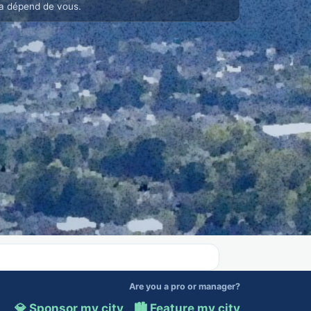
a dépend de vous.
Are you a pro or manager?
💎 Sponsor my city
·
🏙️ Feature my city