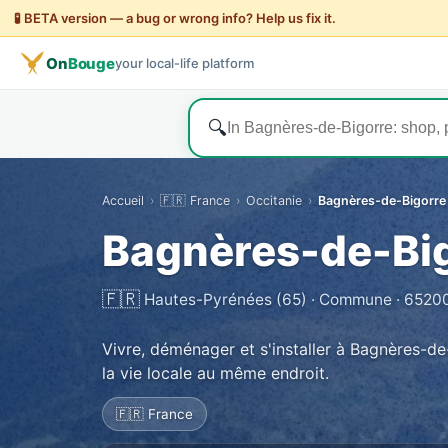
🧪 BETA version — a bug or wrong info? Help us fix it.
On
Bouge
your local-life platform
🔍
Accueil
›
🇫🇷 France
›
Occitanie
›
Bagnères-de-Bigorre
Bagnères-de-Bi
🇫🇷
Hautes-Pyrénées (65) · Commune · 6520
Vivre, déménager et s'installer à Bagnères-d
la vie locale au même endroit.
🇫🇷 France