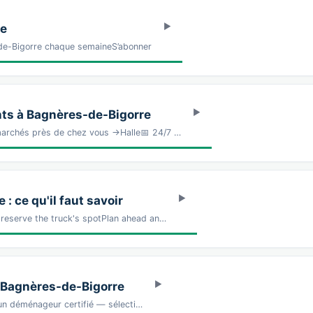
re
-de-Bigorre chaque semaineS’abonner
s à Bagnères-de-Bigorre
marchés près de chez vous →Halle📅 24/7 …
 ce qu'il faut savoir
 reserve the truck's spotPlan ahead an…
 Bagnères-de-Bigorre
un déménageur certifié — sélecti…