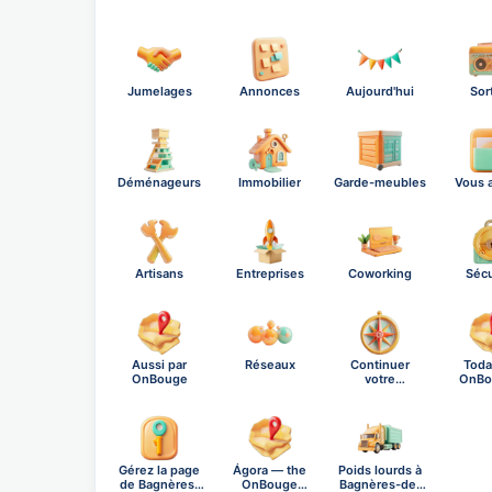
Jumelages
Annonces
Aujourd'hui
Sor
Déménageurs
Immobilier
Garde-meubles
Vous a
Artisans
Entreprises
Coworking
Sécu
Aussi par
Réseaux
Continuer
Toda
OnBouge
votre
OnBo
exploration
Thurs
Gérez la page
Ágora — the
Poids lourds à
de Bagnères-
OnBouge
Bagnères-de-