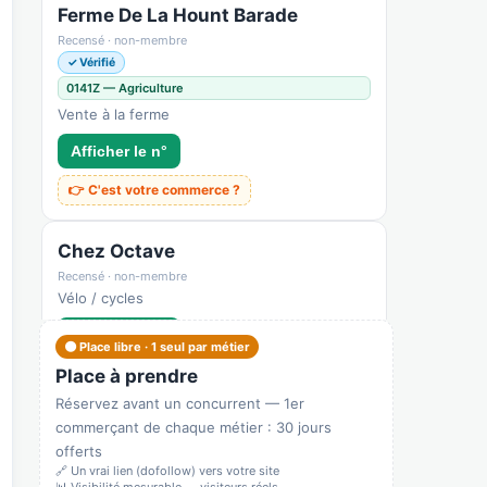
Ferme De La Hount Barade
Recensé · non-membre
✓ Vérifié
0141Z — Agriculture
Vente à la ferme
Afficher le n°
👉 C'est votre commerce ?
Chez Octave
Recensé · non-membre
Vélo / cycles
Afficher le n°
🟠 Place libre · 1 seul par métier
🌐 Voir le site
Place à prendre
Réservez avant un concurrent — 1er
👉 C'est votre commerce ?
commerçant de chaque métier : 30 jours
offerts
Beauté plus
🔗 Un vrai lien (dofollow) vers votre site