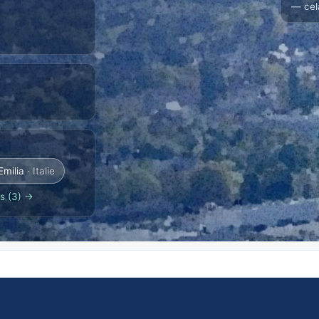
— cel
Emilia
· Italie
s (3) →