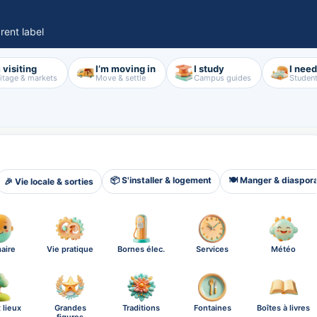
rent label
 visiting
I’m moving in
I study
I nee
itage & markets
Move & settle
Campus guides
Student
📦 S'installer & logement
🍽️ Manger & diaspor
🎉 Vie locale & sorties
aire
Vie pratique
Bornes élec.
Services
Météo
 lieux
Grandes
Traditions
Fontaines
Boîtes à livres