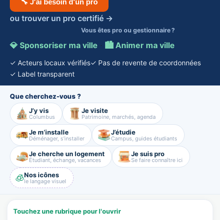
🔧 J'ai besoin d'un pro
ou trouver un pro certifié →
Vous êtes pro ou gestionnaire ?
💎 Sponsoriser ma ville
·
🏙️ Animer ma ville
✓ Acteurs locaux vérifiés
✓ Pas de revente de coordonnées
✓ Label transparent
Que cherchez-vous ?
J’y vis
Je visite
Columbus
Patrimoine, marchés, agenda
Je m’installe
J’étudie
Déménager, s’installer
Campus, guides étudiants
Je cherche un logement
Je suis pro
Étudiant, échange, vacances
Se faire connaître ici
Nos icônes
🧊
le langage visuel
Touchez une rubrique pour l'ouvrir