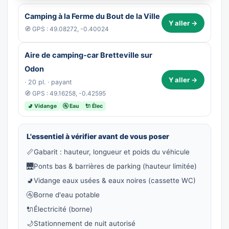
Camping à la Ferme du Bout de la Ville
Y aller →
🧭 GPS : 49.08272, -0.40024
Aire de camping-car Bretteville sur
Odon
Y aller →
· 20 pl. · payant
🧭 GPS : 49.16258, -0.42595
🚽 Vidange
🚰 Eau
🔌 Élec
L'essentiel à vérifier avant de vous poser
📏
Gabarit : hauteur, longueur et poids du véhicule
🌉
Ponts bas & barrières de parking (hauteur limitée)
🚽
Vidange eaux usées & eaux noires (cassette WC)
🚰
Borne d'eau potable
🔌
Électricité (borne)
🌙
Stationnement de nuit autorisé