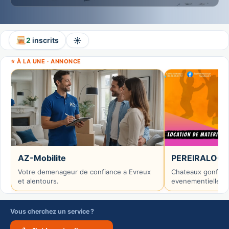
☀️
2
inscrits
⭐ À LA UNE · ANNONCE
AZ-Mobilite
PEREIRALOC
Votre demenageur de confiance a Evreux
Chateaux gonflabl
et alentours.
evenementielle.
Vous cherchez un service ?