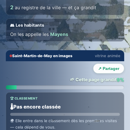
2
au registre de la ville — et ça grandit
👥 Les habitants
On les appelle les
Mayens
🔇
⛶
Saint-Martin-de-May en images
vitrine animée
🏙️ ANIMEZ VOTRE ZONE
‹
›
Animez Saint-Martin-de-May
↗ Partager
Zone exclusive · revenus sur chaque abonnement local. →
🌱 Cette page grandit
9%
🏆 CLASSEMENT
🌡️
Pas encore classée
🌍
Elle entre dans le classement dès les premières visites
— cela dépend de vous.