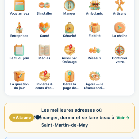
Vous arrivez
S'installer
Manger
Ambulants
Artisans
Entreprises
Santé
Sécurité
Fidélité
La chaîne
Le fil du jour
Médias
Aussi par
Réseaux
Continuer
OnBouge
votre
exploration
La question
Rivières &
Gérez la
Ágora — le
du jour
cours d'eau
page de
réseau social
de Sa…
Saint-Marti…
OnB…
Les meilleures adresses où
🍽️
manger, dormir et se faire beau à
⭐ À la une
Voir →
Saint-Martin-de-May