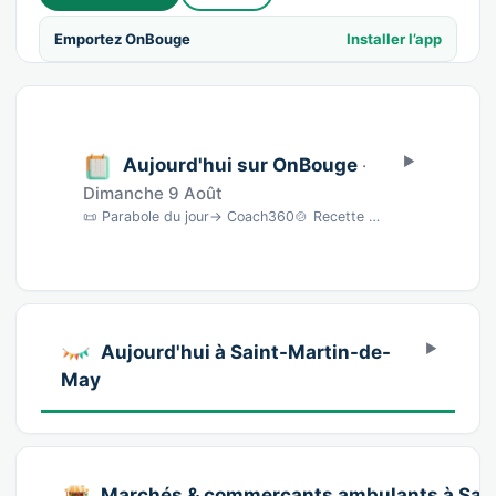
Emportez OnBouge
Installer l’app
Aujourd'hui sur OnBouge
·
Dimanche 9 Août
📜 Parabole du jour→ Coach360🍲 Recette du jour→ BNC🎵 Morceau du jour→ musique🎨 Aquarell…
Aujourd'hui à Saint-Martin-de-
May
Marchés & commerçants ambulants à Sai