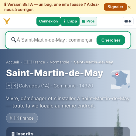
🧪 Version BETA — un bug, une info fausse ? Aidez-
×
Signaler
nous à corriger.
Connexion
📱 L’app
🏪
Pros
🌐
FR
🔍
Chercher
Accueil
›
🇫🇷 France
›
Normandie
›
Saint-Martin-de-May
Saint-Martin-de-May
🇫🇷
Calvados (14) · Commune · 14320
Vivre, déménager et s'installer à Saint-Martin-de-May
— toute la vie locale au même endroit.
🇫🇷 France
🧾 Inscrits