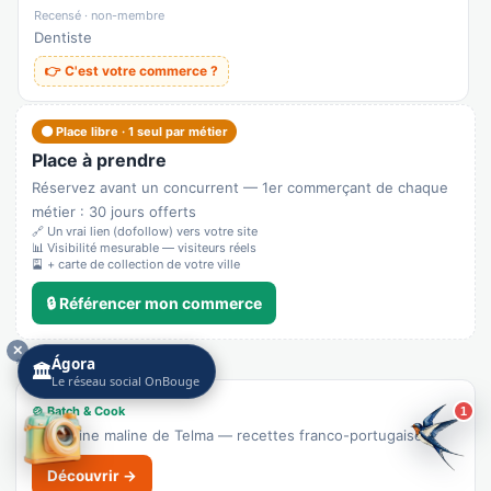
Recensé · non-membre
Dentiste
👉 C'est votre commerce ?
🟠 Place libre · 1 seul par métier
Place à prendre
Réservez avant un concurrent — 1er commerçant de chaque
métier : 30 jours offerts
🔗 Un vrai lien (dofollow) vers votre site
📊 Visibilité mesurable — visiteurs réels
🎴 + carte de collection de votre ville
🔒 Référencer mon commerce
✕
Ágora
✨ LA FAMILLE ONBOUGE
🏛️
Le réseau social OnBouge
🍲 Batch & Cook
1
La cuisine maline de Telma — recettes franco-portugaises.
Découvrir →