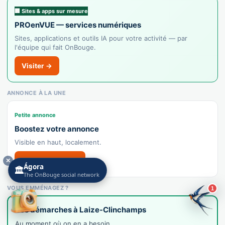
🏢 Sites & apps sur mesure
PROenVUE — services numériques
Sites, applications et outils IA pour votre activité — par
l'équipe qui fait OnBouge.
Visiter →
ANNONCE À LA UNE
Petite annonce
Boostez votre annonce
Visible en haut, localement.
✕
Mettre à la une →
Ágora
🏛️
The OnBouge social network
VOUS EMMÉNAGEZ ?
1
Vos démarches à Laize-Clinchamps
Au moment où on en a besoin.