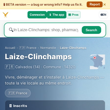
×
🧪 BETA version — a bug or wrong info? Help us fix it.
Report
Connexion
📱 The app
🏪
Pros
🌐
EN
🔍
Search
Accueil
›
🇫🇷 France
›
Normandie
›
Laize-Clinchamps
Laize-Clinchamps
🇫🇷
Calvados (14) · Commune · 14320
Vivre, déménager et s'installer à Laize-Clinchamps —
toute la vie locale au même endroit.
🇫🇷 France
🧾 Inscrits