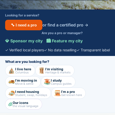
Looking for a service?
or find a certified pro →
🔧 I need a pro
Are you a pro or manager?
💎 Sponsor my city
·
🏙️ Feature my city
✓ Verified local players
✓ No data reselling
✓ Transparent label
What are you looking for?
I live here
I’m visiting
Columbus
Heritage & markets
I’m moving in
I study
Move & settle
Campus guides
I need housing
I’m a pro
Student, swap, holidays
Get known here
Our icons
🧊
the visual language