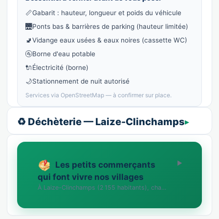
📏
Gabarit : hauteur, longueur et poids du véhicule
🌉
Ponts bas & barrières de parking (hauteur limitée)
🚽
Vidange eaux usées & eaux noires (cassette WC)
🚰
Borne d'eau potable
🔌
Électricité (borne)
🌙
Stationnement de nuit autorisé
Services via OpenStreetMap — à confirmer sur place.
♻️ Déchèterie — Laize-Clinchamps
Les petits commerçants
qui font vivre nos villages
À Laize-Clinchamps (2 155 habitants), chaque commerce compte. Vous tenez une boutique, un …