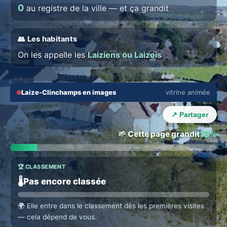
0
au registre de la ville — et ça grandit
👥 Les habitants
On les appelle les
Laiziens ou Laizois
🔇
⛶
Laize-Clinchamps en images
vitrine animée
‹
›
↗ Partager
🌱 Cette page grandit
13%
🏆 CLASSEMENT
🌡️
Pas encore classée
🌍
Elle entre dans le classement dès les premières visites
— cela dépend de vous.