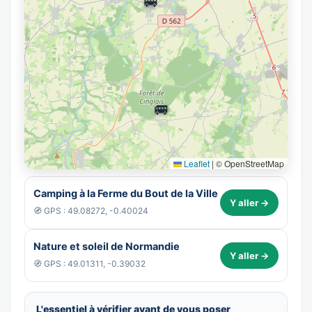
🚐
🚐
Leaflet
|
© OpenStreetMap
Camping à la Ferme du Bout de la Ville
Y aller →
🧭 GPS : 49.08272, -0.40024
Nature et soleil de Normandie
Y aller →
🧭 GPS : 49.01311, -0.39032
L'essentiel à vérifier avant de vous poser