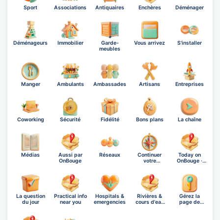
Sport
Associations
Antiquaires
Enchères
Déménager
Déménageurs
Immobilier
Garde-
Vous arrivez
S'installer
meubles
Manger
Ambulants
Ambassades
Artisans
Entreprises
Coworking
Sécurité
Fidélité
Bons plans
La chaîne
Médias
Aussi par
Réseaux
Continuer
Today on
OnBouge
votre
OnBouge ·
exploration
Friday, A…
La question
Practical info
Hospitals &
Rivières &
Gérez la
du jour
near you
emergencies
cours d'eau
page de
de La…
Laize-Clinc…