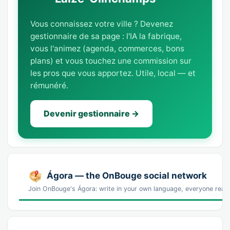
Vous connaissez votre ville ? Devenez
gestionnaire de sa page : l'IA la fabrique,
vous l'animez (agenda, commerces, bons
plans) et vous touchez une commission sur
les pros que vous apportez. Utile, local — et
rémunéré.
Devenir gestionnaire →
Ágora — the OnBouge social network
Join OnBouge's Ágora: write in your own language, everyone reads