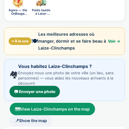
Ágora — the
Poids lourds
OnBouge
à Laize-
social n…
Clincha…
Les meilleures adresses où
🍽️
manger, dormir et se faire beau à
⭐ À la une
Voir →
Laize-Clinchamps
Vous habitez Laize-Clinchamps ?
🏘️
Envoyez-nous une photo de votre ville (un lieu, sans
personnes) — vous aidez les nouveaux arrivants à la
découvrir.
📷 Envoyer une photo
🗺️
View Laize-Clinchamps on the map
📍
Show the map