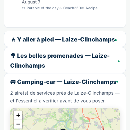
August 7
📜 Parable of the day→ Coach360🍲 Recipe of the dayFlan maison onctueux & parfumé · 45 min…
🚶 Y aller à pied — Laize-Clinchamps
🌳 Les belles promenades — Laize-
Clinchamps
🚐 Camping-car — Laize-Clinchamps
2 aire(s) de services près de Laize-Clinchamps —
et l'essentiel à vérifier avant de vous poser.
+
−