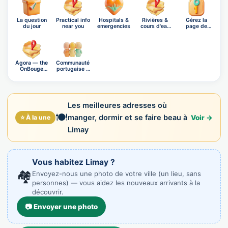
La question
Practical info
Hospitals &
Rivières &
Gérez la
du jour
near you
emergencies
cours d'eau
page de
de Li…
Limay
Ágora — the
Communauté
OnBouge
portugaise à
social n…
Limay
Les meilleures adresses où
🍽️
manger, dormir et se faire beau à
⭐ À la une
Voir →
Limay
Vous habitez Limay ?
🏘️
Envoyez-nous une photo de votre ville (un lieu, sans
personnes) — vous aidez les nouveaux arrivants à la
découvrir.
📷 Envoyer une photo