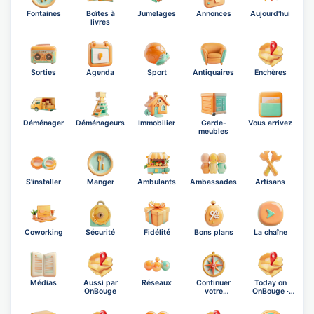
Fontaines
Boîtes à
Jumelages
Annonces
Aujourd'hui
livres
Sorties
Agenda
Sport
Antiquaires
Enchères
Déménager
Déménageurs
Immobilier
Garde-
Vous arrivez
meubles
S'installer
Manger
Ambulants
Ambassades
Artisans
Coworking
Sécurité
Fidélité
Bons plans
La chaîne
Médias
Aussi par
Réseaux
Continuer
Today on
OnBouge
votre
OnBouge ·
exploration
Friday, A…