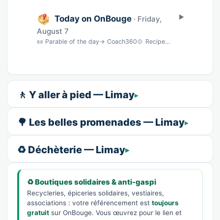
Today on OnBouge
· Friday,
August 7
📜 Parable of the day→ Coach360🍲 Recipe of the day→ BNC🎵 Song of the day→ musique🎨 Wate…
🚶 Y aller à pied — Limay
🌳 Les belles promenades — Limay
♻️ Déchèterie — Limay
♻️ Boutiques solidaires & anti-gaspi
Recycleries, épiceries solidaires, vestiaires,
associations : votre référencement est
toujours
gratuit
sur OnBouge. Vous œuvrez pour le lien et