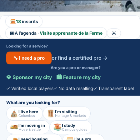
18
inscrits
📅
☀️
À l’agenda ·
Visite apprenante de la Ferme
Looking for a service?
or find a certified pro →
🔧 I need a pro
Are you a pro or manager?
💎 Sponsor my city
·
🏙️ Feature my city
✓ Verified local players
✓ No data reselling
✓ Transparent label
What are you looking for?
I live here
I’m visiting
Columbus
Heritage & markets
I’m moving in
I study
Move & settle
Campus guides
I need housing
I’m a pro