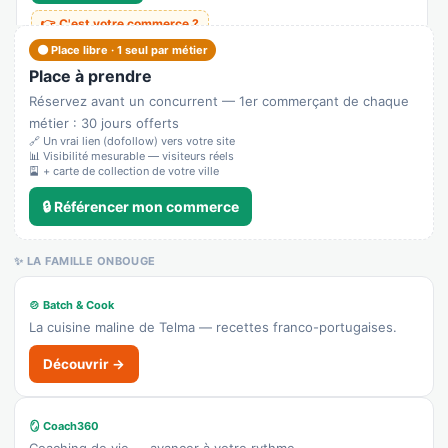
👉 C'est votre commerce ?
🟠 Place libre · 1 seul par métier
Place à prendre
Renault
Réservez avant un concurrent — 1er commerçant de chaque
Recensé · non-membre
Garage
métier : 30 jours offerts
🔗 Un vrai lien (dofollow) vers votre site
👉 C'est votre commerce ?
📊 Visibilité mesurable — visiteurs réels
🎴 + carte de collection de votre ville
ECOLONOMOTION
🔒 Référencer mon commerce
Recensé · non-membre
Vélo / cycles
✨ LA FAMILLE ONBOUGE
Afficher le n°
🍲 Batch & Cook
🌐 Voir le site
La cuisine maline de Telma — recettes franco-portugaises.
👉 C'est votre commerce ?
Découvrir →
La Nouvelle Réserve
🪞 Coach360
Recensé · non-membre
Coaching de vie — avancer à votre rythme.