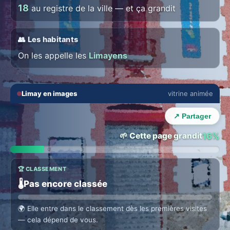
18
au registre de la ville — et ça grandit
👥 Les habitants
On les appelle les
Limayens
🔇
⛶
Limay en images
vitrine animée
‹
›
↗ Partager
🌱 Cette page grandit
16%
🏆 CLASSEMENT
🌡️
Pas encore classée
🌍
Elle entre dans le classement dès les premières visites
— cela dépend de vous.