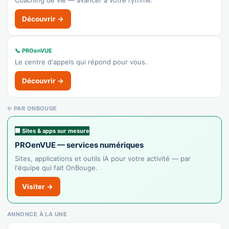
✓ Vérifié
4761Z — Librairie
Découvrir →
Librairie
Afficher le n°
📞 PROenVUE
🌐 Voir le site
Le centre d'appels qui répond pour vous.
👉 C'est votre commerce ?
Découvrir →
Joaillerie Daras
✨ PAR ONBOUGE
Recensé · non-membre
Bijouterie
🏢 Sites & apps sur mesure
Afficher le n°
PROenVUE — services numériques
Sites, applications et outils IA pour votre activité — par
🌐 Voir le site
l'équipe qui fait OnBouge.
👉 C'est votre commerce ?
Visiter →
Megalots
ANNONCE À LA UNE
Recensé · non-membre
Prêt-à-porter