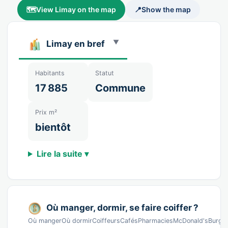
🗺️
View Limay on the map
📍
Show the map
Limay en bref
Habitants
Statut
17 885
Commune
Prix m²
bientôt
Lire la suite ▾
Où manger, dormir, se faire coiffer ?
Où mangerOù dormirCoiffeursCafésPharmaciesMcDonald'sBurger · V