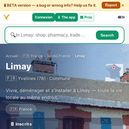
×
🧪 BETA version — a bug or wrong info? Help us fix it.
Report
Connexion
📱 The app
🏪
Pros
🌐
EN
🔍
Search
Accueil
›
🇫🇷 France
›
Île-de-France
›
Limay
Limay
🇫🇷
Yvelines (78) · Commune
Vivre, déménager et s'installer à Limay — toute la vie
locale au même endroit.
🇫🇷 France
🧾 Inscrits