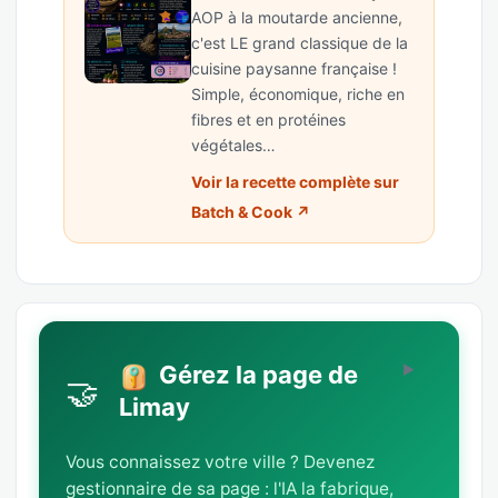
AOP à la moutarde ancienne,
c'est LE grand classique de la
cuisine paysanne française !
Simple, économique, riche en
fibres et en protéines
végétales…
Voir la recette complète sur
Batch & Cook ↗
Gérez la page de
🤝
Limay
Vous connaissez votre ville ? Devenez
gestionnaire de sa page : l'IA la fabrique,