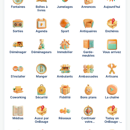
Fontaines
Boîtes à
Jumelages
Annonces
Aujourd'hui
livres
Sorties
Agenda
Sport
Antiquaires
Enchères
Déménager
Déménageurs
Immobilier
Garde-
Vous arrivez
meubles
S'installer
Manger
Ambulants
Ambassades
Artisans
Coworking
Sécurité
Fidélité
Bons plans
La chaîne
Médias
Aussi par
Réseaux
Continuer
Today on
OnBouge
votre
OnBouge ·
exploration
Wednesday…