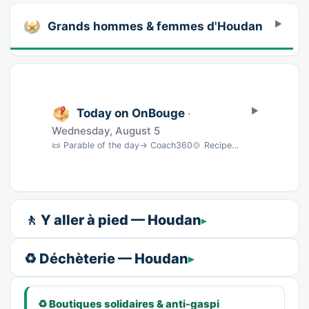
Grands hommes & femmes d'Houdan
Today on OnBouge
·
Wednesday, August 5
📜 Parable of the day→ Coach360🍲 Recipe of the dayTartines de pain de campagne au saumon …
🚶 Y aller à pied — Houdan
♻️ Déchèterie — Houdan
♻️ Boutiques solidaires & anti-gaspi