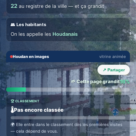
22
au registre de la ville — et ça grandit
👥 Les habitants
On les appelle les
Houdanais
🔇
⛶
Houdan en images
vitrine animée
‹
›
↗ Partager
🌱 Cette page grandit
16%
🏆 CLASSEMENT
🌡️
Pas encore classée
🌍
Elle entre dans le classement dès les premières visites
— cela dépend de vous.