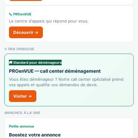
👉 C'est votre commerce ?
📞 PROenVUE
Le centre d'appels qui répond pour vous.
Diminu'tif
Découvrir →
Recensé · non-membre
Coiffure
✨ PAR ONBOUGE
Afficher le n°
👉 C'est votre commerce ?
🚚 Standard pour déménageurs
PROenVUE — call center déménagement
La Fabrique du Monde
Vous êtes déménageur ? Notre call center spécialisé prend
vos appels et qualifie vos demandes de devis.
Recensé · non-membre
✓ Vérifié
Visiter →
4761Z — Librairie
Librairie
ANNONCE À LA UNE
Afficher le n°
Petite annonce
👉 C'est votre commerce ?
Boostez votre annonce