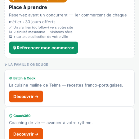
Place à prendre
Cave Saint-Mathieu
Recensé · non-membre
Réservez avant un concurrent — 1er commerçant de chaque
Caviste
métier : 30 jours offerts
🔗 Un vrai lien (dofollow) vers votre site
Afficher le n°
📊 Visibilité mesurable — visiteurs réels
🎴 + carte de collection de votre ville
👉 C'est votre commerce ?
🔒 Référencer mon commerce
STL Supermarche
✨ LA FAMILLE ONBOUGE
Recensé · non-membre
✓ Vérifié
🍲 Batch & Cook
4711B — Supérette
La cuisine maline de Telma — recettes franco-portugaises.
Primeur
Découvrir →
👉 C'est votre commerce ?
Fast Auto Services
🪞 Coach360
Recensé · non-membre
Coaching de vie — avancer à votre rythme.
Garage
Découvrir →
Afficher le n°