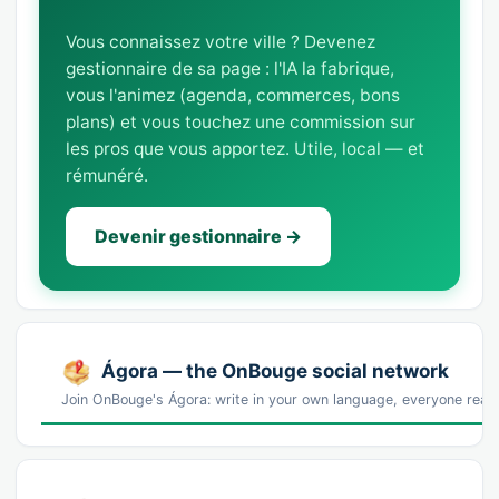
Vous connaissez votre ville ? Devenez
gestionnaire de sa page : l'IA la fabrique,
vous l'animez (agenda, commerces, bons
plans) et vous touchez une commission sur
les pros que vous apportez. Utile, local — et
rémunéré.
Devenir gestionnaire →
Ágora — the OnBouge social network
Join OnBouge's Ágora: write in your own language, everyone reads