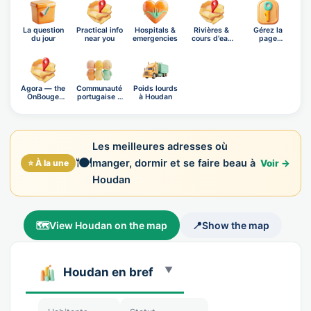
La question
Practical info
Hospitals &
Rivières &
Gérez la
du jour
near you
emergencies
cours d'eau
page
d'Hou…
d'Houdan
Ágora — the
Communauté
Poids lourds
OnBouge
portugaise à
à Houdan
social n…
Houdan
Les meilleures adresses où
🍽️
manger, dormir et se faire beau à
⭐ À la une
Voir →
Houdan
🗺️
View Houdan on the map
📍
Show the map
Houdan en bref