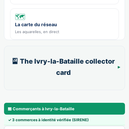
🗺️
La carte du réseau
Les aquarelles, en direct
🎴 The Ivry-la-Bataille collector
card
🏪 Commerçants à Ivry-la-Bataille
✓ 3 commerces à identité vérifiée (SIRENE)