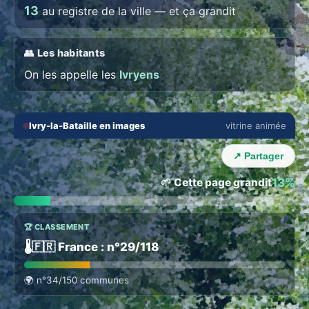
13
au registre de la ville — et ça grandit
👥 Les habitants
On les appelle les
Ivryens
🔇
⛶
Ivry-la-Bataille en images
vitrine animée
‹
›
↗ Partager
🌱 Cette page grandit
13%
🏆 CLASSEMENT
🌡️
🇫🇷 France : n°29/118
🌍
n°34/150 communes