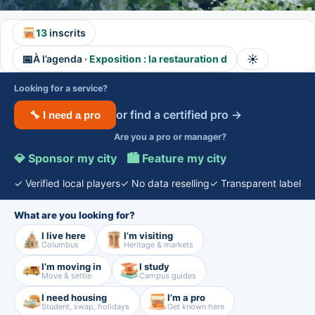
13
inscrits
📅
☀️
À l’agenda ·
Exposition : la restauration d
Looking for a service?
or find a certified pro →
🔧 I need a pro
Are you a pro or manager?
💎 Sponsor my city
·
🏙️ Feature my city
✓ Verified local players
✓ No data reselling
✓ Transparent label
What are you looking for?
I live here
I’m visiting
Columbus
Heritage & markets
I’m moving in
I study
Move & settle
Campus guides
I need housing
I’m a pro
Student, swap, holidays
Get known here