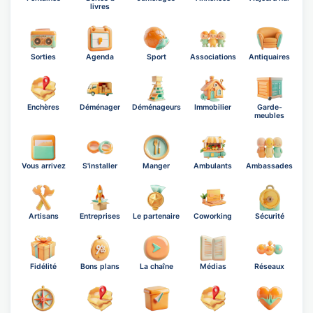
livres
Sorties
Agenda
Sport
Associations
Antiquaires
Enchères
Déménager
Déménageurs
Immobilier
Garde-
meubles
Vous arrivez
S'installer
Manger
Ambulants
Ambassades
Artisans
Entreprises
Le partenaire
Coworking
Sécurité
Fidélité
Bons plans
La chaîne
Médias
Réseaux