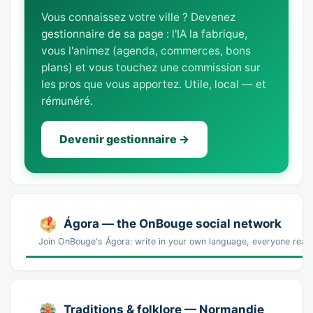
Vous connaissez votre ville ? Devenez
gestionnaire de sa page : l'IA la fabrique,
vous l'animez (agenda, commerces, bons
plans) et vous touchez une commission sur
les pros que vous apportez. Utile, local — et
rémunéré.
Devenir gestionnaire →
Ágora — the OnBouge social network
Join OnBouge's Ágora: write in your own language, everyone reads
Traditions & folklore — Normandie