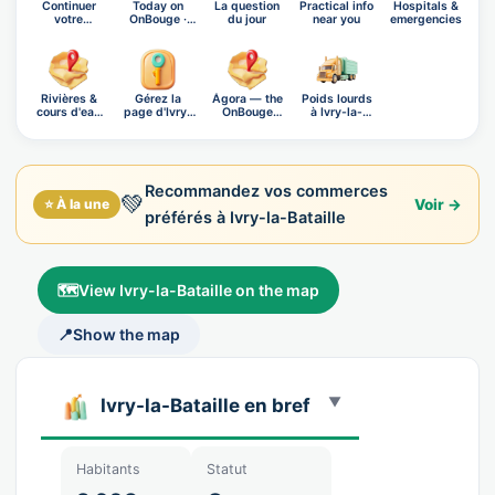
Continuer
Today on
La question
Practical info
Hospitals &
votre
OnBouge ·
du jour
near you
emergencies
exploration
Thursday,…
Rivières &
Gérez la
Ágora — the
Poids lourds
cours d'eau
page d'Ivry-
OnBouge
à Ivry-la-
d'Ivr…
la-Bata…
social n…
Batai…
Recommandez vos commerces
💚
⭐ À la une
Voir →
préférés à Ivry-la-Bataille
🗺️
View Ivry-la-Bataille on the map
📍
Show the map
Ivry-la-Bataille en bref
Habitants
Statut