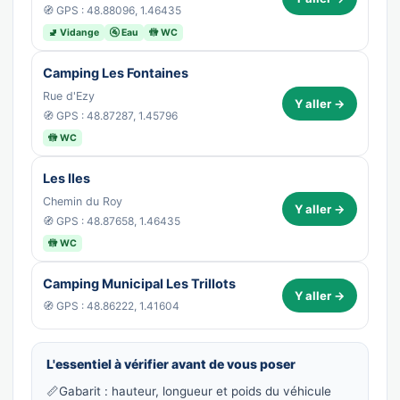
🧭 GPS : 48.88096, 1.46435
🚽 Vidange
🚰 Eau
🚻 WC
Camping Les Fontaines
Rue d'Ezy
Y aller →
🧭 GPS : 48.87287, 1.45796
🚻 WC
Les Iles
Chemin du Roy
Y aller →
🧭 GPS : 48.87658, 1.46435
🚻 WC
Camping Municipal Les Trillots
Y aller →
🧭 GPS : 48.86222, 1.41604
L'essentiel à vérifier avant de vous poser
📏
Gabarit : hauteur, longueur et poids du véhicule