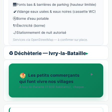
🌉
Ponts bas & barrières de parking (hauteur limitée)
🚽
Vidange eaux usées & eaux noires (cassette WC)
🚰
Borne d'eau potable
🔌
Électricité (borne)
🌙
Stationnement de nuit autorisé
Services via OpenStreetMap — à confirmer sur place.
♻️ Déchèterie — Ivry-la-Bataille
Les petits commerçants
qui font vivre nos villages
À Ivry-la-Bataille (2 609 habitants), chaque commerce compte. Vous tenez une boutique, un …