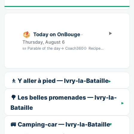
Today on OnBouge
·
Thursday, August 6
📜 Parable of the day→ Coach360🍲 Recipe of the dayMojito sans alcool · 5 min→ BNC🎵 Song …
🚶 Y aller à pied — Ivry-la-Bataille
🌳 Les belles promenades — Ivry-la-
Bataille
🚐 Camping-car — Ivry-la-Bataille