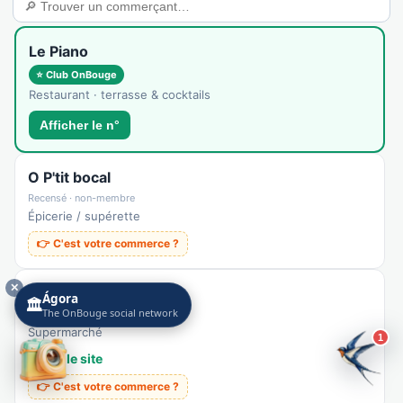
Le Piano
⭐ Club OnBouge
Restaurant · terrasse & cocktails
Afficher le n°
O P'tit bocal
Recensé · non-membre
Épicerie / supérette
👉 C'est votre commerce ?
✕
Aldi
Ágora
🏛️
The OnBouge social network
Recensé · non-membre
Supermarché
1
🌐 Voir le site
👉 C'est votre commerce ?