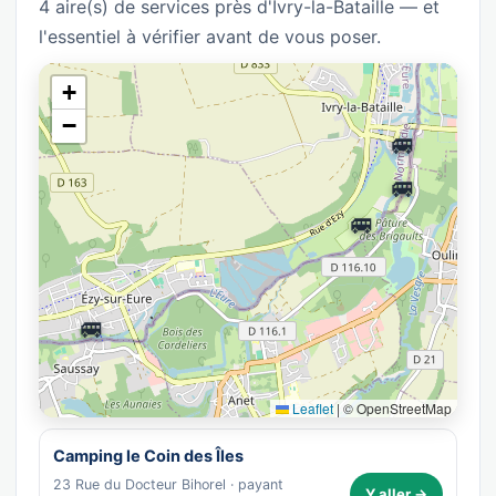
4 aire(s) de services près d'Ivry-la-Bataille — et
l'essentiel à vérifier avant de vous poser.
+
−
🚐
🚐
🚐
🚐
Leaflet
|
© OpenStreetMap
Camping le Coin des Îles
23 Rue du Docteur Bihorel · payant
Y aller →