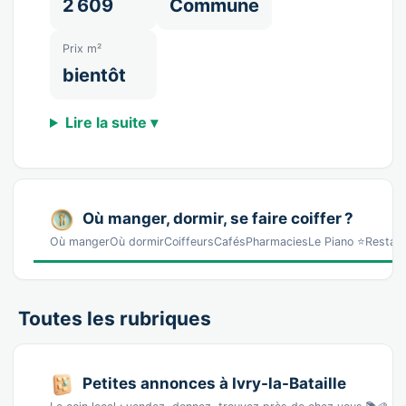
2 609
Commune
Prix m²
bientôt
Lire la suite ▾
Où manger, dormir, se faire coiffer ?
Où mangerOù dormirCoiffeursCafésPharmaciesLe Piano ⭐Restauran
Toutes les rubriques
Petites annonces à Ivry-la-Bataille