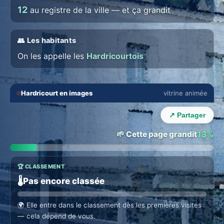
12
au registre de la ville — et ça grandit
👥 Les habitants
On les appelle les
Hardricourtois
🔇
⛶
Hardricourt en images
vitrine animée
‹
›
↗ Partager
🌱 Cette page grandit
13%
🏆 CLASSEMENT
🌡️
Pas encore classée
🌍
Elle entre dans le classement dès les premières visites
— cela dépend de vous.