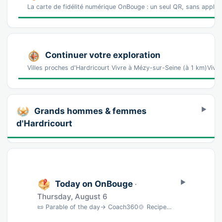
La carte de fidélité numérique OnBouge : un seul QR, sans appl
Continuer votre exploration
Villes proches d'Hardricourt Vivre à Mézy-sur-Seine (à 1 km)Vivre
Grands hommes & femmes
d'Hardricourt
Today on OnBouge
·
Thursday, August 6
📜 Parable of the day→ Coach360🍲 Recipe of the dayMojito sans alcool · 5 min→ BNC🎵 Song …