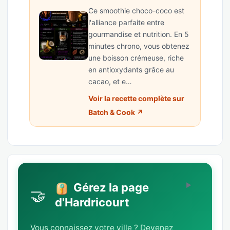
Ce smoothie choco-coco est
l'alliance parfaite entre
gourmandise et nutrition. En 5
minutes chrono, vous obtenez
une boisson crémeuse, riche
en antioxydants grâce au
cacao, et e…
Voir la recette complète sur
Batch & Cook ↗
Gérez la page
🤝
d'Hardricourt
Vous connaissez votre ville ? Devenez