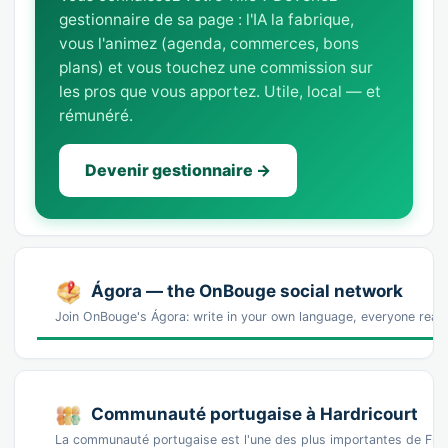
gestionnaire de sa page : l'IA la fabrique,
vous l'animez (agenda, commerces, bons
plans) et vous touchez une commission sur
les pros que vous apportez. Utile, local — et
rémunéré.
Devenir gestionnaire →
Ágora — the OnBouge social network
Join OnBouge's Ágora: write in your own language, everyone reads
Communauté portugaise à Hardricourt
La communauté portugaise est l'une des plus importantes de Fran