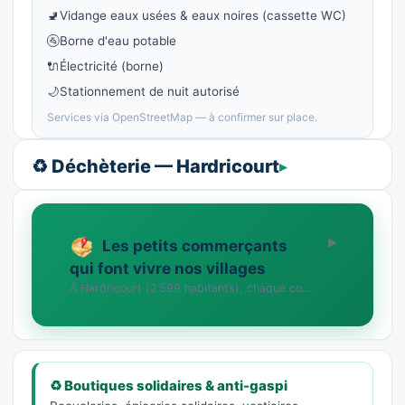
🚽
Vidange eaux usées & eaux noires (cassette WC)
🚰
Borne d'eau potable
🔌
Électricité (borne)
🌙
Stationnement de nuit autorisé
Services via OpenStreetMap — à confirmer sur place.
♻️ Déchèterie — Hardricourt
Les petits commerçants
qui font vivre nos villages
À Hardricourt (2 599 habitants), chaque commerce compte. Vous tenez une boutique, un artis…
♻️ Boutiques solidaires & anti-gaspi