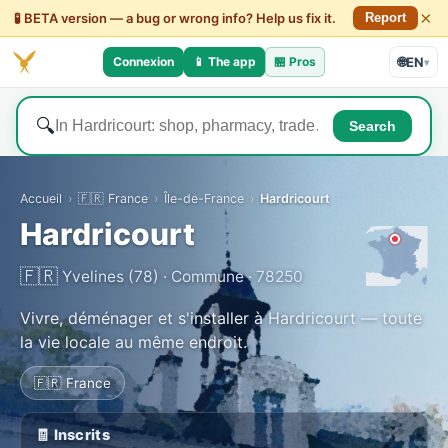
×
🧪 BETA version — a bug or wrong info? Help us fix it.
Report
Connexion
📱 The app
🏪
Pros
🌐
EN
▾
🔍
Search
Accueil
›
🇫🇷 France
›
Île-de-France
›
Hardricourt
Hardricourt
🇫🇷
Yvelines (78) · Commune · 78250
Vivre, déménager et s'installer à Hardricourt — toute
la vie locale au même endroit.
🇫🇷 France
🧾 Inscrits