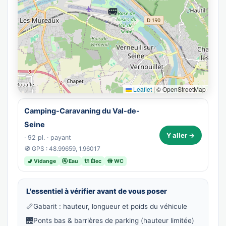
🚐
Leaflet
|
© OpenStreetMap
Camping-Caravaning du Val-de-
Seine
Y aller →
· 92 pl. · payant
🧭 GPS : 48.99659, 1.96017
🚽 Vidange
🚰 Eau
🔌 Élec
🚻 WC
L'essentiel à vérifier avant de vous poser
📏
Gabarit : hauteur, longueur et poids du véhicule
🌉
Ponts bas & barrières de parking (hauteur limitée)