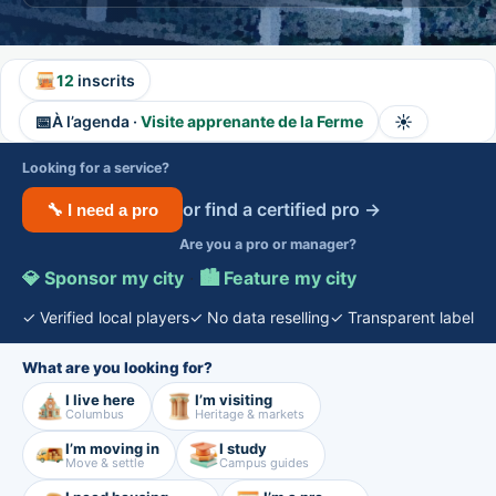
12
inscrits
📅
☀️
À l’agenda ·
Visite apprenante de la Ferme
Looking for a service?
or find a certified pro →
🔧 I need a pro
Are you a pro or manager?
💎 Sponsor my city
·
🏙️ Feature my city
✓ Verified local players
✓ No data reselling
✓ Transparent label
What are you looking for?
I live here
I’m visiting
Columbus
Heritage & markets
I’m moving in
I study
Move & settle
Campus guides