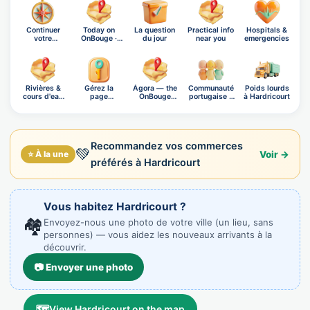
Continuer
Today on
La question
Practical info
Hospitals &
votre
OnBouge ·
du jour
near you
emergencies
exploration
Thursday,…
Rivières &
Gérez la
Ágora — the
Communauté
Poids lourds
cours d'eau
page
OnBouge
portugaise à
à Hardricourt
d'Har…
d'Hardricourt
social n…
Hard…
Recommandez vos commerces
💚
⭐ À la une
Voir →
préférés à Hardricourt
Vous habitez Hardricourt ?
🏘️
Envoyez-nous une photo de votre ville (un lieu, sans
personnes) — vous aidez les nouveaux arrivants à la
découvrir.
📷 Envoyer une photo
🗺️
View Hardricourt on the map