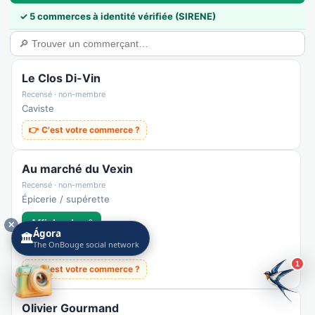
✓ 5 commerces à identité vérifiée (SIRENE)
Le Clos Di-Vin
Recensé · non-membre
Caviste
👉 C'est votre commerce ?
Au marché du Vexin
Recensé · non-membre
Épicerie / supérette
Afficher le n°
✕
Ágora
🏛️
The OnBouge social network
🌐 Voir le site
1
👉 C'est votre commerce ?
Olivier Gourmand