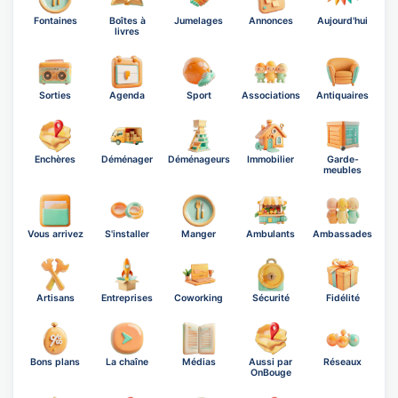
Fontaines
Boîtes à
Jumelages
Annonces
Aujourd'hui
livres
Sorties
Agenda
Sport
Associations
Antiquaires
Enchères
Déménager
Déménageurs
Immobilier
Garde-
meubles
Vous arrivez
S'installer
Manger
Ambulants
Ambassades
Artisans
Entreprises
Coworking
Sécurité
Fidélité
Bons plans
La chaîne
Médias
Aussi par
Réseaux
OnBouge