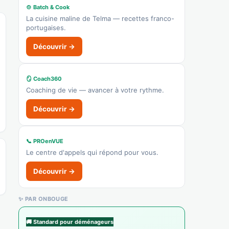
🍲 Batch & Cook
Recensé · non-membre
La cuisine maline de Telma — recettes franco-
✓ Vérifié
portugaises.
7120A
Contrôle technique
Découvrir →
Afficher le n°
🪞 Coach360
👉 C'est votre commerce ?
Coaching de vie — avancer à votre rythme.
Bonnières Pièces Auto
Découvrir →
Recensé · non-membre
Pièces auto
📞 PROenVUE
Afficher le n°
Le centre d'appels qui répond pour vous.
👉 C'est votre commerce ?
Découvrir →
MÉDARD
✨ PAR ONBOUGE
Recensé · non-membre
Coiffure
🚚 Standard pour déménageurs