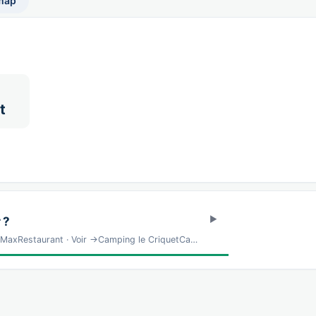
map
t
 ?
MaxRestaurant · Voir →Camping le CriquetCa…