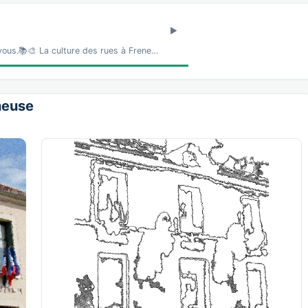
vous.📚🎨 La culture des rues à Frene…
eneuse