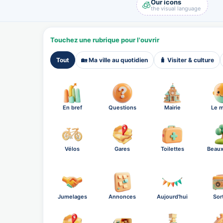
Our icons
🧊
the visual language
Touchez une rubrique pour l'ouvrir
Tout
🏡 Ma ville au quotidien
🧳 Visiter & culture
En bref
Questions
Mairie
Le m
Vélos
Gares
Toilettes
Beaux
Jumelages
Annonces
Aujourd'hui
Sor