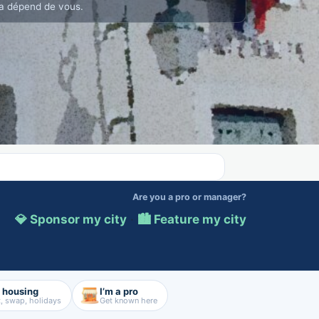
a dépend de vous.
Are you a pro or manager?
💎 Sponsor my city
·
🏙️ Feature my city
d housing
I’m a pro
, swap, holidays
Get known here