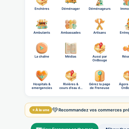
Enchères
Déménager
Déménageurs
Immob
Ambulants
Ambassades
Artisans
Entre
La chaîne
Médias
Aussi par
Rés
OnBouge
Hospitals &
Rivières &
Gérez la page
Ágora
emergencies
cours d'eau de
de Freneuse
OnB
Fr…
soci
💚
Recommandez vos commerces pré
⭐ À la une