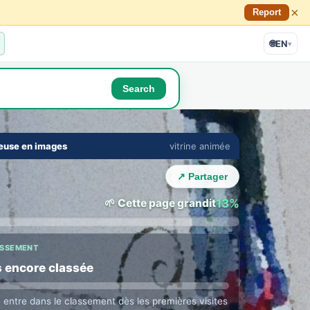
×
Report
🌐
EN
▾
Search
🔇
⛶
euse en images
vitrine animée
E TOWN LOUNGE
›
 with Freneuse locals
↗ Partager
ne in their language · auto translation →
🌱 Cette page grandit
13%
ASSEMENT
 encore classée
e entre dans le classement dès les premières visites