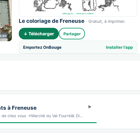
Le coloriage de Freneuse
· Gratuit, à imprimer.
↓ Télécharger
Partager
e.eu
Emportez OnBouge
Installer l’app
ts à Freneuse
s de chez vous →Marché du Val Fourré📅 Di…