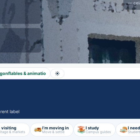
— cel
☀️
gonflables & animatio
rent label
 visiting
I’m moving in
I study
I nee
itage & markets
Move & settle
Campus guides
Student