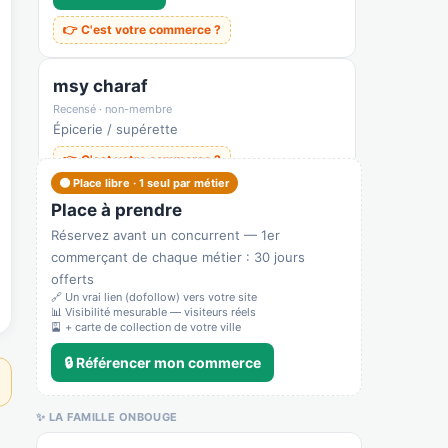
👉 C'est votre commerce ?
msy charaf
Recensé · non-membre
Épicerie / supérette
👉 C'est votre commerce ?
🟠 Place libre · 1 seul par métier
Place à prendre
Aldi
Réservez avant un concurrent — 1er
Recensé · non-membre
commerçant de chaque métier : 30 jours
Supermarché
offerts
Afficher le n°
🔗 Un vrai lien (dofollow) vers votre site
📊 Visibilité mesurable — visiteurs réels
🌐 Voir le site
🎴 + carte de collection de votre ville
👉 C'est votre commerce ?
🔒 Référencer mon commerce
Alonso Contrôle Technique de
✨ LA FAMILLE ONBOUGE
Freneuse