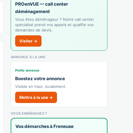
Afficher le n°
PROenVUE — call center
déménagement
🌐 Voir le site
Vous êtes déménageur ? Notre call center
👉 C'est votre commerce ?
spécialisé prend vos appels et qualifie vos
demandes de devis.
Camping le Criquet
Visiter →
Recensé · non-membre
Camping
ANNONCE À LA UNE
Afficher le n°
Petite annonce
🌐 Voir le site
Boostez votre annonce
👉 C'est votre commerce ?
Visible en haut, localement.
Mettre à la une →
Le Pingouin
Recensé · non-membre
Gîte / location
VOUS EMMÉNAGEZ ?
Afficher le n°
Vos démarches à Freneuse
👉 C'est votre commerce ?