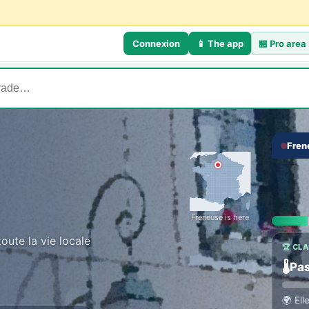
Connexion
📱 The app
🏪
Pro area
Fren
💬 TH
‹
Talk
Everyo
Freneuse is here
oute la vie locale
🏆 CL
🌡️
Pas
🌍
Ell