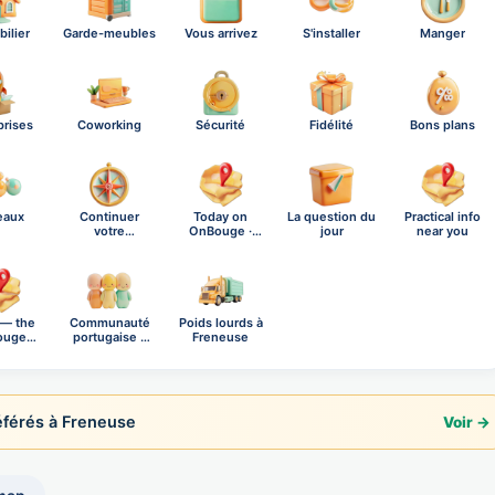
ilier
Garde-meubles
Vous arrivez
S'installer
Manger
prises
Coworking
Sécurité
Fidélité
Bons plans
eaux
Continuer
Today on
La question du
Practical info
votre
OnBouge ·
jour
near you
exploration
Saturday,…
 — the
Communauté
Poids lourds à
ouge
portugaise à
Freneuse
al n…
Fren…
férés à Freneuse
Voir →