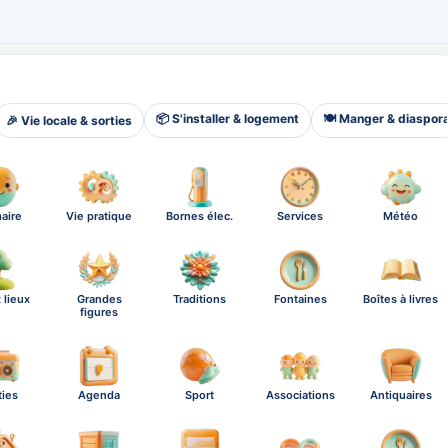
📦 S'installer & logement
🍽️ Manger & diaspor
🎉 Vie locale & sorties
aire
Vie pratique
Bornes élec.
Services
Météo
 lieux
Grandes
Traditions
Fontaines
Boîtes à livres
figures
ties
Agenda
Sport
Associations
Antiquaires