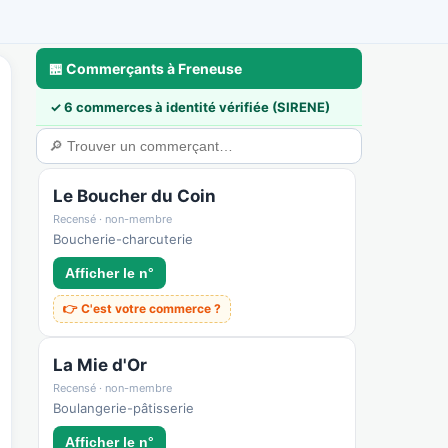
🏪 Commerçants à Freneuse
✓ 6 commerces à identité vérifiée (SIRENE)
a
🃏 Cartes & déco
💼 Pros & nous rejoindre
🛟 Sécurité & confiance
Le Boucher du Coin
Recensé · non-membre
Boucherie-charcuterie
Afficher le n°
👉 C'est votre commerce ?
La Mie d'Or
Recensé · non-membre
Boulangerie-pâtisserie
Afficher le n°