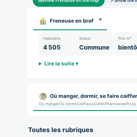
🗺️
View Freneuse on the map
📍
Show the 
Freneuse en bref
Habitants
Statut
Prix m²
4 505
Commune
bientô
Lire la suite ▾
Où manger, dormir, se faire coiffer
Où mangerOù dormirCoiffeursCafésPharmaciesPizza 
Toutes les rubriques