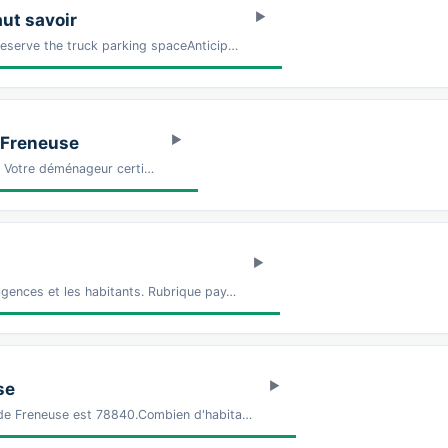
aut savoir
reserve the truck parking spaceAnticip…
 Freneuse
Z Votre déménageur certi…
agences et les habitants. Rubrique pay…
se
l de Freneuse est 78840.Combien d'habita…