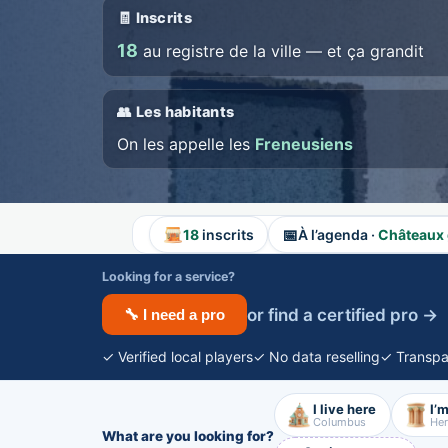
🧾 Inscrits
18
au registre de la ville — et ça grandit
👥 Les habitants
On les appelle les
Freneusiens
📅
18
inscrits
À l’agenda ·
Châteaux 
Looking for a service?
or find a certified pro →
🔧 I need a pro
✓ Verified local players
✓ No data reselling
✓ Transpa
I live here
I’m
Columbus
Her
What are you looking for?