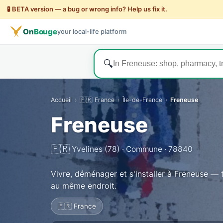
🧪 BETA version — a bug or wrong info? Help us fix it.
On
Bouge
your local-life platform
🔍
Accueil
›
🇫🇷 France
›
Île-de-France
›
Freneuse
Freneuse
🇫🇷
Yvelines (78) · Commune · 78840
Vivre, déménager et s'installer à Freneuse — t
au même endroit.
🇫🇷 France