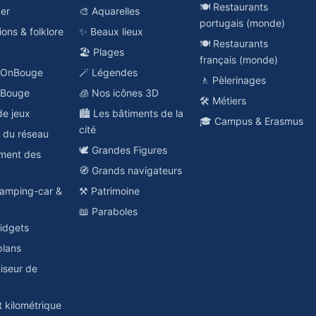
🍽️ Restaurants
ger
🎨 Aquarelles
portugais (monde)
ions & folklore
✨ Beaux lieux
🍽️ Restaurants
🏖️ Plages
français (monde)
o OnBouge
🪄 Légendes
🚶 Pèlerinages
nBouge
🧊 Nos icônes 3D
🛠️ Métiers
de jeux
🏙️ Les bâtiments de la
🎓 Campus & Erasmus
cité
e du réseau
🕊️ Grandes Figures
ement des
🧭 Grands navigateurs
amping-car &
⚒️ Patrimoine
📖 Paraboles
idgets
plans
miseur de
t kilométrique