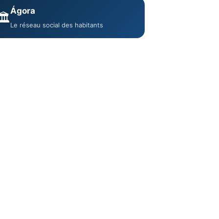
Ágora
🏛️
Le réseau social des habitants