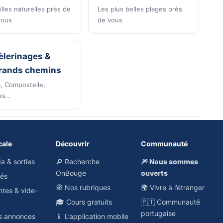
lles naturelles près de
Les plus belles plages près
vous
de vous
èlerinages &
rands chemins
, Compostelle,
es…
cale
Découvrir
Communauté
a & sorties
🔎 Recherche
🎆 Nous sommes
OnBouge
ouverts
hés
🧭 Nos rubriques
🌍 Vivre à l’étranger
ntes & vide-
🎓 Cours gratuits
🇵🇹 Communauté
portugaise
es annonces
📱 L’application mobile