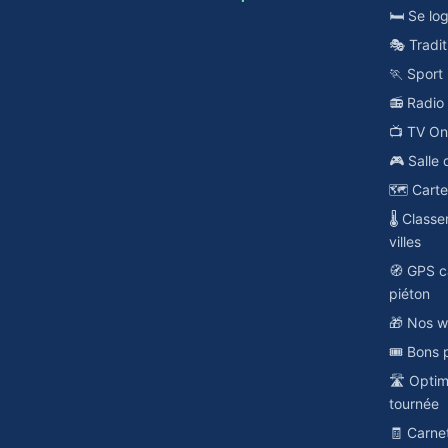
🛏️ Se lo
🎭 Tradit
🏃 Sport
📻 Radi
📺 TV O
🎮 Salle 
🗺️ Cart
🌡️ Class
villes
🧭 GPS c
piéton
🎁 Nos w
🎟️ Bons 
🛣️ Opti
tournée
🧾 Carne