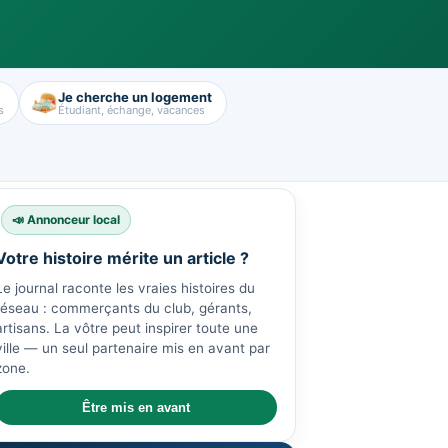
Je cherche un logement
s
Étudiant, échange, vacances
📣 Annonceur local
Votre histoire mérite un article ?
Le journal raconte les vraies histoires du
réseau : commerçants du club, gérants,
artisans. La vôtre peut inspirer toute une
ville — un seul partenaire mis en avant par
zone.
Être mis en avant