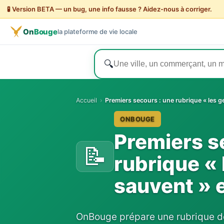
🧪 Version BETA — un bug, une info fausse ? Aidez-nous à corriger.
On
Bouge
la plateforme de vie locale
🔍
Accueil
›
Premiers secours : une rubrique « les g
ONBOUGE
Premiers s
📝
rubrique « 
sauvent » 
OnBouge prépare une rubrique de