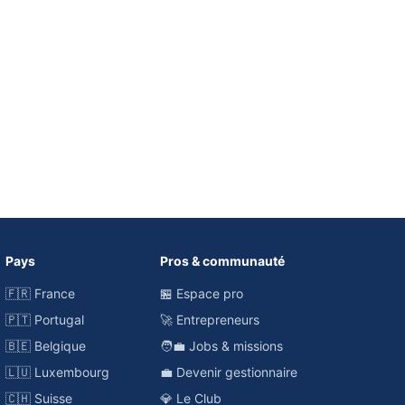
Pays
Pros & communauté
🇫🇷 France
🏪 Espace pro
🇵🇹 Portugal
🚀 Entrepreneurs
🇧🇪 Belgique
🧑‍💼 Jobs & missions
🇱🇺 Luxembourg
💼 Devenir gestionnaire
🇨🇭 Suisse
💎 Le Club