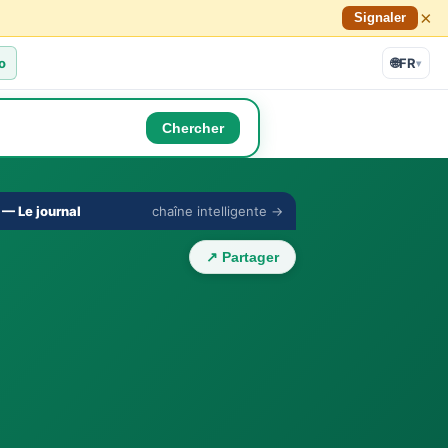
×
Signaler
o
🌐
FR
▾
Chercher
🔇
⛶
— Le journal
chaîne intelligente →
›
↗ Partager