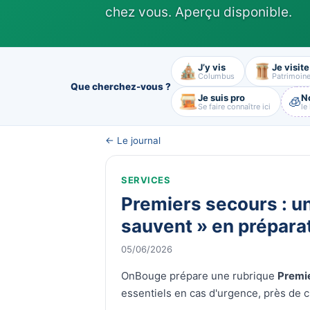
chez vous. Aperçu disponible.
J’y vis
Je visite
Columbus
Patrimoin
Que cherchez-vous ?
Je suis pro
N
🧊
Se faire connaître ici
le
← Le journal
SERVICES
Premiers secours : un
sauvent » en prépara
05/06/2026
OnBouge prépare une rubrique
Premi
essentiels en cas d'urgence, près de 