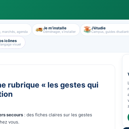
Je m’installe
J’étudie
e, marchés, agenda
Déménager, s’installer
Campus, guides étudiant
os icônes
 langage visuel
e rubrique « les gestes qui
tion
ers secours
: des fiches claires sur les gestes
chez vous.