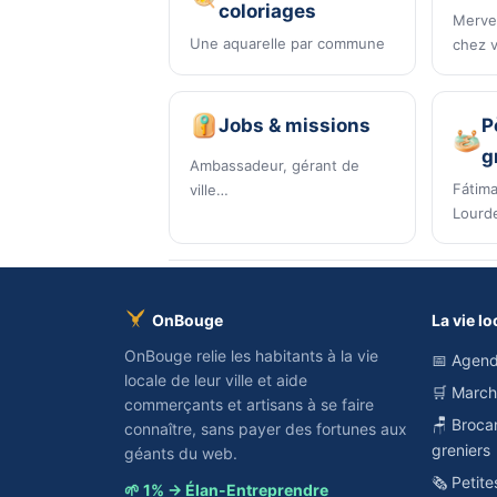
coloriages
Mervei
Une aquarelle par commune
chez 
Jobs & missions
P
g
Ambassadeur, gérant de
Fátima
ville…
Lourd
OnBouge
La vie lo
OnBouge relie les habitants à la vie
📅 Agend
locale de leur ville et aide
🛒 Marc
commerçants et artisans à se faire
🪑 Broca
connaître, sans payer des fortunes aux
greniers
géants du web.
🗞️ Petit
🌱 1% → Élan-Entreprendre