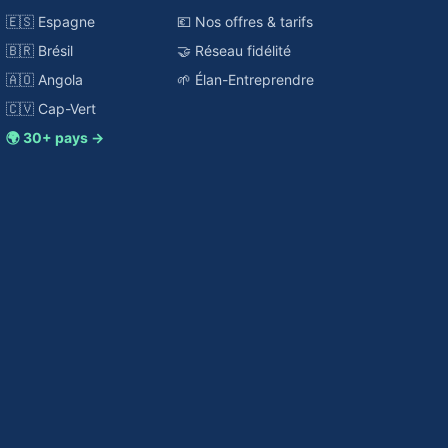
🇪🇸 Espagne
💶 Nos offres & tarifs
🇧🇷 Brésil
🤝 Réseau fidélité
🇦🇴 Angola
🌱 Élan-Entreprendre
🇨🇻 Cap-Vert
🌍 30+ pays →