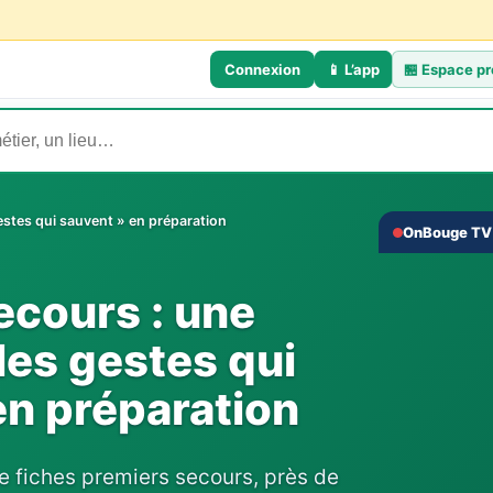
Connexion
📱 L’app
🏪
Espace pr
estes qui sauvent » en préparation
OnBouge TV 
‹
ecours : une
les gestes qui
en préparation
 fiches premiers secours, près de