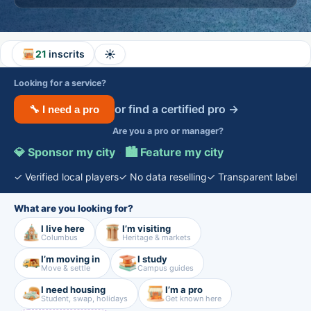
☀️
21
inscrits
Looking for a service?
or find a certified pro →
🔧 I need a pro
Are you a pro or manager?
💎 Sponsor my city
·
🏙️ Feature my city
✓ Verified local players
✓ No data reselling
✓ Transparent label
What are you looking for?
I live here
I’m visiting
Columbus
Heritage & markets
I’m moving in
I study
Move & settle
Campus guides
I need housing
I’m a pro
Student, swap, holidays
Get known here