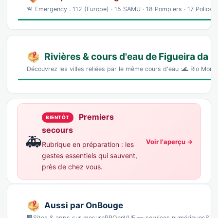
🚨 Emergency : 112 (Europe) · 15 SAMU · 18 Pompiers · 17 Police Ho
Rivières & cours d'eau de Figueira da F
Découvrez les villes reliées par le même cours d'eau :🌊 Rio Mon
Premiers
BIENTÔT
secours
🚑
Voir l'aperçu →
Rubrique en préparation : les
gestes essentiels qui sauvent,
près de chez vous.
Aussi par OnBouge
🏢Sites & apps sur mesurePROenVUE — services numériquesSites, 