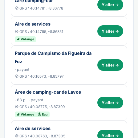
Aire camping-car
Y aller →
🧭 GPS : 40.14781, -8.86778
Aire de services
Y aller →
🧭 GPS : 40.14795, -8.86851
🚽 Vidange
Parque de Campismo da Figueira da
Foz
Y aller →
· payant
🧭 GPS : 40.16573, -8.85797
Área de camping-car de Lavos
· 63 pl. · payant
Y aller →
🧭 GPS : 40.08775, -8.87399
🚽 Vidange
🚰 Eau
Aire de services
Y aller →
🧭 GPS : 40.08763, -8.87305