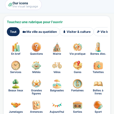
Our icons
🧊
the visual language
Touchez une rubrique pour l'ouvrir
Tout
🏡 Ma ville au quotidien
🧳 Visiter & culture
🎉 Vie local
En bref
Questions
Mairie
Vie pratique
Bornes élec.
Services
Météo
Vélos
Gares
Toilettes
Beaux lieux
Grandes
Baignades
Fontaines
Boîtes à
figures
livres
Jumelages
Annonces
Aujourd'hui
Sorties
Sport