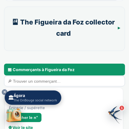
🎴 The Figueira da Foz collector
card
🏪 Commerçants à Figueira da Foz
✕
My Auchan
Ágora
🏛️
The OnBouge social network
Recensé · non-membre
Épicerie / supérette
1
Afficher le n°
🌐 Voir le site