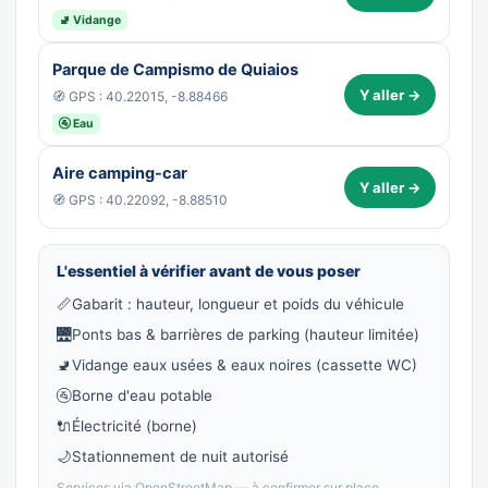
🚽 Vidange
Parque de Campismo de Quiaios
Y aller →
🧭 GPS : 40.22015, -8.88466
🚰 Eau
Aire camping-car
Y aller →
🧭 GPS : 40.22092, -8.88510
L'essentiel à vérifier avant de vous poser
📏
Gabarit : hauteur, longueur et poids du véhicule
🌉
Ponts bas & barrières de parking (hauteur limitée)
🚽
Vidange eaux usées & eaux noires (cassette WC)
🚰
Borne d'eau potable
🔌
Électricité (borne)
🌙
Stationnement de nuit autorisé
Services via OpenStreetMap — à confirmer sur place.