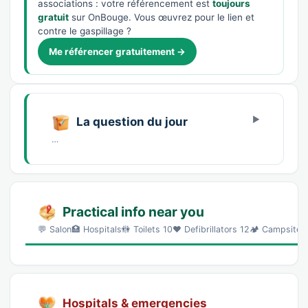
associations : votre référencement est
toujours
gratuit
sur OnBouge. Vous œuvrez pour le lien et
contre le gaspillage ?
Me référencer gratuitement →
La question du jour
…
Practical info near you
💬 Salon🏥 Hospitals🚻 Toilets 10❤️ Defibrillators 12🏕️ Campsit
Hospitals & emergencies