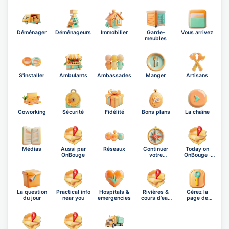
Déménager
Déménageurs
Immobilier
Garde-
Vous arrivez
meubles
S'installer
Ambulants
Ambassades
Manger
Artisans
Coworking
Sécurité
Fidélité
Bons plans
La chaîne
Médias
Aussi par
Réseaux
Continuer
Today on
OnBouge
votre
OnBouge ·
exploration
Friday, A…
La question
Practical info
Hospitals &
Rivières &
Gérez la
du jour
near you
emergencies
cours d'eau
page de
de Fi…
Figueira da…