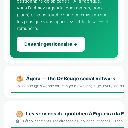
gestionnaire de sa page : l'IA la fabrique,
vous l'animez (agenda, commerces, bons
plans) et vous touchez une commission sur
les pros que vous apportez. Utile, local — et
rémunéré.
Devenir gestionnaire →
Ágora — the OnBouge social network
Join OnBouge's Ágora: write in your own language, everyone reads
Les services du quotidien à Figueira da Fo
🏫30 établissements scolairesécoles, collèges, crèches · OpenS