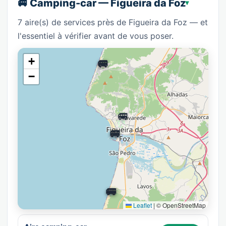
🚐 Camping-car — Figueira da Foz
7 aire(s) de services près de Figueira da Foz — et
l'essentiel à vérifier avant de vous poser.
🚐
+
🚐
−
🚐
🚐
🚐
🚐
🚐
Leaflet
|
© OpenStreetMap