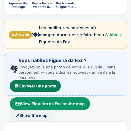
Ágora — the
Beaux lieux à
Poids lourds
OnBouge
voir près de
à Figueira da
social n…
F…
Foz
Les meilleures adresses où
🍽️
manger, dormir et se faire beau à
⭐ À la une
Voir →
Figueira da Foz
Vous habitez Figueira da Foz ?
🏘️
Envoyez-nous une photo de votre ville (un lieu, sans
personnes) — vous aidez les nouveaux arrivants à la
découvrir.
📷 Envoyer une photo
🗺️
View Figueira da Foz on the map
📍
Show the map