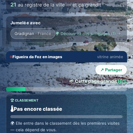
21
au registre de la ville — et ça grandit
Jumelée avec
Gradignan
· France
🌍 Découvrez nos jumelages (1) →
🔇
⛶
Figueira da Foz en images
vitrine animée
⭐ OUR DIFFERENCE
Behind every page, a human
‹
›
By choice, not a bot. Real people check and bring your
↗ Partager
town to life. →
🌱 Cette page grandit
16%
🏆 CLASSEMENT
🌡️
Pas encore classée
🌍
Elle entre dans le classement dès les premières visites
— cela dépend de vous.