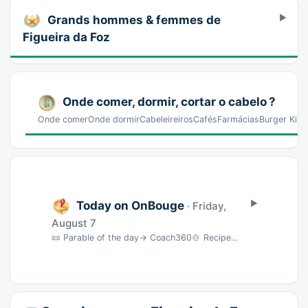
Grands hommes & femmes de
Figueira da Foz
Onde comer, dormir, cortar o cabelo ?
Onde comerOnde dormirCabeleireirosCafésFarmáciasBurger King
Today on OnBouge
· Friday,
August 7
📜 Parable of the day→ Coach360🍲 Recipe of the dayFlan maison onctueux & parfumé · 45 min…