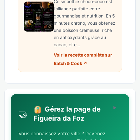
Ce smoothie choco-coco est
l'alliance parfaite entre
gourmandise et nutrition. En 5
minutes chrono, vous obtenez
une boisson crémeuse, riche
en antioxydants grâce au
cacao, et e…
Voir la recette complète sur
Batch & Cook ↗
Gérez la page de
🤝
Figueira da Foz
Vous connaissez votre ville ? Devenez