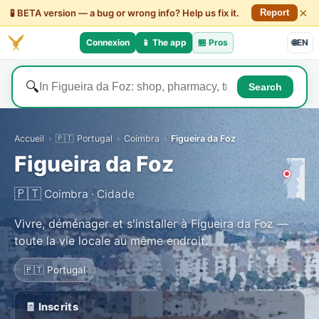
×
🧪 BETA version — a bug or wrong info? Help us fix it.
Report
Connexion
📱 The app
🏪
Pros
🌐
EN
🔍
Search
Accueil
›
🇵🇹 Portugal
›
Coimbra
›
Figueira da Foz
Figueira da Foz
🇵🇹
Coimbra · Cidade
Vivre, déménager et s'installer à Figueira da Foz —
toute la vie locale au même endroit.
🇵🇹 Portugal
🧾 Inscrits