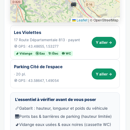
🚐
Leaflet
|
© OpenStreetMap
Les Violettes
17 Route Départementale 813 · payant
Y aller →
🧭 GPS : 43.48655, 1.53277
🚽 Vidange
🚰 Eau
🔌 Élec
🚻 WC
Parking Cité de l’espace
Y aller →
· 20 pl.
🧭 GPS : 43.58647, 1.49054
L'essentiel à vérifier avant de vous poser
📏
Gabarit : hauteur, longueur et poids du véhicule
🌉
Ponts bas & barrières de parking (hauteur limitée)
🚽
Vidange eaux usées & eaux noires (cassette WC)