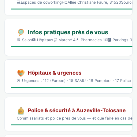
💻Espaces de coworkingHQAllée Christiane Faure, 31520Source :
Infos pratiques près de vous
💬 Salon🏥 Hôpitaux🛒 Marché 4💊 Pharmacies 10🅿️ Parkings 325
Hôpitaux & urgences
🚨 Urgences : 112 (Europe) · 15 SAMU · 18 Pompiers · 17 Police Hô
Police & sécurité à Auzeville-Tolosane
Commissariats et police près de vous — et que faire en cas de p