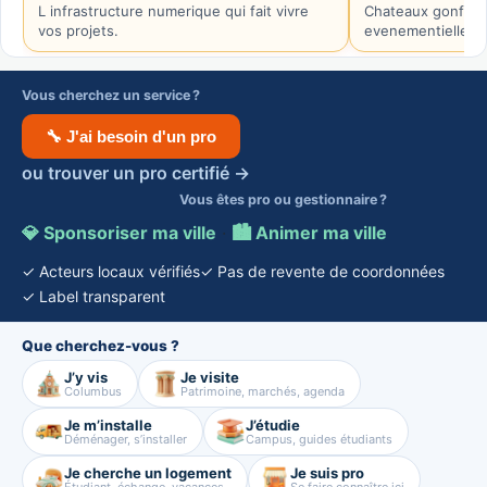
L infrastructure numerique qui fait vivre
Chateaux gonflabl
vos projets.
evenementielle.
Vous cherchez un service ?
🔧 J'ai besoin d'un pro
ou trouver un pro certifié →
Vous êtes pro ou gestionnaire ?
💎 Sponsoriser ma ville
·
🏙️ Animer ma ville
✓ Acteurs locaux vérifiés
✓ Pas de revente de coordonnées
✓ Label transparent
Que cherchez-vous ?
J’y vis
Je visite
Columbus
Patrimoine, marchés, agenda
Je m’installe
J’étudie
Déménager, s’installer
Campus, guides étudiants
Je cherche un logement
Je suis pro