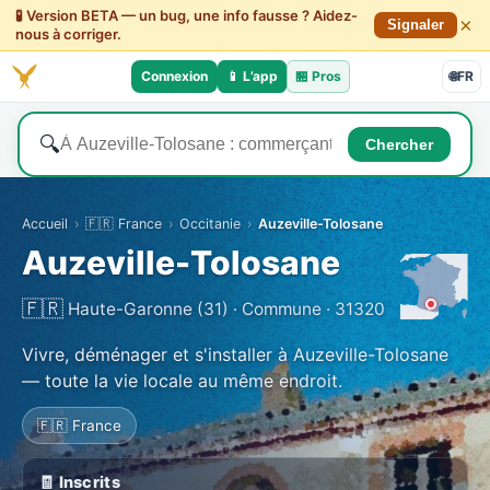
🧪 Version BETA — un bug, une info fausse ? Aidez-
×
Signaler
nous à corriger.
Connexion
📱 L’app
🏪
Pros
🌐
FR
🔍
Chercher
Accueil
›
🇫🇷 France
›
Occitanie
›
Auzeville-Tolosane
Auzeville-Tolosane
🇫🇷
Haute-Garonne (31) · Commune · 31320
Vivre, déménager et s'installer à Auzeville-Tolosane
— toute la vie locale au même endroit.
🇫🇷 France
🧾 Inscrits