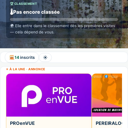
🏆 CLASSEMENT
🌡️
Pas encore classée
🌍
Elle entre dans le classement dès les premières visites
— cela dépend de vous.
☀️
14
inscrits
⭐ À LA UNE · ANNONCE
PROenVUE
PEREIRALOC