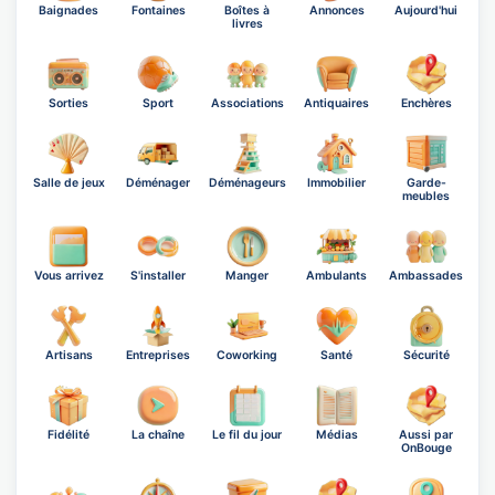
Baignades
Fontaines
Boîtes à
Annonces
Aujourd'hui
livres
Sorties
Sport
Associations
Antiquaires
Enchères
Salle de jeux
Déménager
Déménageurs
Immobilier
Garde-
meubles
Vous arrivez
S'installer
Manger
Ambulants
Ambassades
Artisans
Entreprises
Coworking
Santé
Sécurité
Fidélité
La chaîne
Le fil du jour
Médias
Aussi par
OnBouge