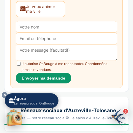
Je veux animer
🏙️
ma ville
J'autorise OnBouge à me recontacter. Coordonnées
jamais revendues.
Envoyer ma demande
✕
Ágora
🏛️
Le réseau social OnBouge
Réseaux sociaux d'Auzeville-Tolosane
3
🏛️ Ágora — notre réseau social💬 Le salon d'Auzeville-Tolosane👥