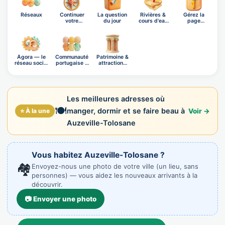
Réseaux
Continuer
La question
Rivières &
Gérez la
votre
du jour
cours d'eau
page
exploration
d'Auz…
d'Auzeville-
To…
Ágora — le
Communauté
Patrimoine &
réseau social
portugaise à
attractions
OnB…
Auze…
prè…
Les meilleures adresses où
🍽️
manger, dormir et se faire beau à
⭐ À la une
Voir →
Auzeville-Tolosane
Vous habitez Auzeville-Tolosane ?
🏘️
Envoyez-nous une photo de votre ville (un lieu, sans
personnes) — vous aidez les nouveaux arrivants à la
découvrir.
📷 Envoyer une photo