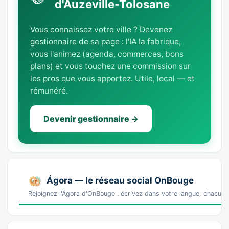
d'Auzeville-Tolosane
Vous connaissez votre ville ? Devenez
gestionnaire de sa page : l'IA la fabrique,
vous l'animez (agenda, commerces, bons
plans) et vous touchez une commission sur
les pros que vous apportez. Utile, local — et
rémunéré.
Devenir gestionnaire →
Ágora — le réseau social OnBouge
Rejoignez l'Ágora d'OnBouge : écrivez dans votre langue, chacun v