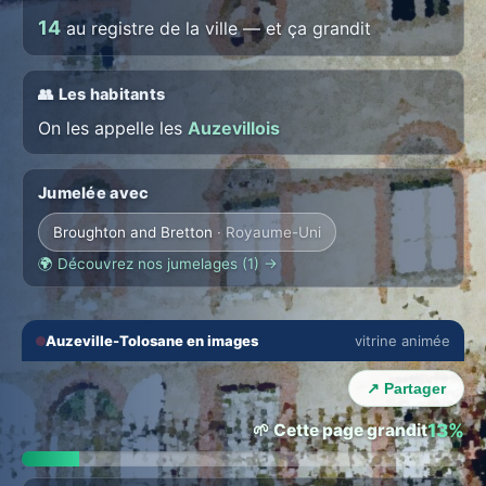
14
au registre de la ville — et ça grandit
👥 Les habitants
On les appelle les
Auzevillois
Jumelée avec
Broughton and Bretton
· Royaume-Uni
🌍 Découvrez nos jumelages (1) →
🔇
⛶
Auzeville-Tolosane en images
vitrine animée
💬 LE SALON DE LA VILLE
Parlez avec les habitants d'Auzeville-
‹
›
Tolosane
↗ Partager
Chacun dans sa langue · traduction auto →
🌱 Cette page grandit
13%