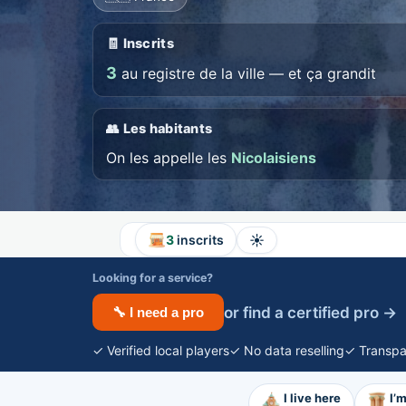
🧾 Inscrits
3
au registre de la ville — et ça grandit
👥 Les habitants
On les appelle les
Nicolaisiens
☀️
3
inscrits
Looking for a service?
or find a certified pro →
🔧 I need a pro
✓ Verified local players
✓ No data reselling
✓ Transpa
I live here
I’m