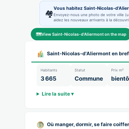
Vous habitez Saint-Nicolas-d'Alie
🏘️
Envoyez-nous une photo de votre ville (
aidez les nouveaux arrivants à la découvri
🗺️
View Saint-Nicolas-d'Aliermont on the map
Saint-Nicolas-d'Aliermont en bref
Habitants
Statut
Prix m²
3 665
Commune
bientô
Lire la suite ▾
Où manger, dormir, se faire coiffer