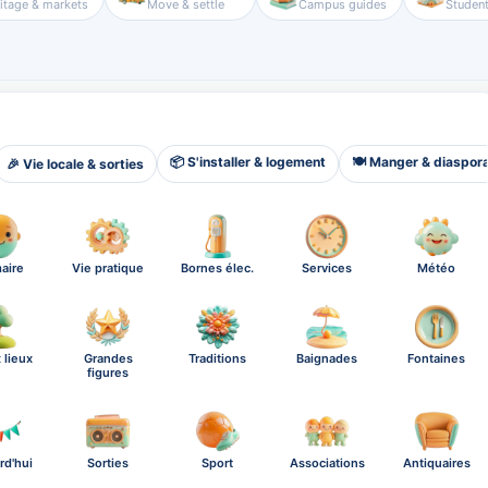
itage & markets
Move & settle
Campus guides
Student
📦 S'installer & logement
🍽️ Manger & diaspor
🎉 Vie locale & sorties
aire
Vie pratique
Bornes élec.
Services
Météo
 lieux
Grandes
Traditions
Baignades
Fontaines
figures
rd'hui
Sorties
Sport
Associations
Antiquaires