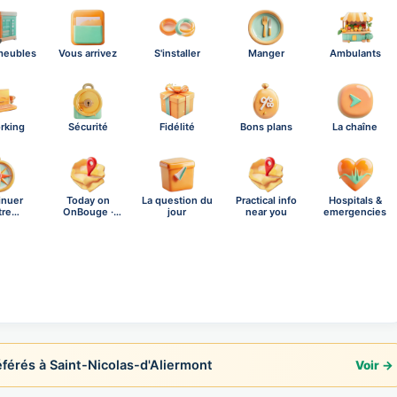
meubles
Vous arrivez
S'installer
Manger
Ambulants
rking
Sécurité
Fidélité
Bons plans
La chaîne
inuer
Today on
La question du
Practical info
Hospitals &
tre
OnBouge ·
jour
near you
emergencies
ration
Thursday,…
rés à Saint-Nicolas-d'Aliermont
Voir →