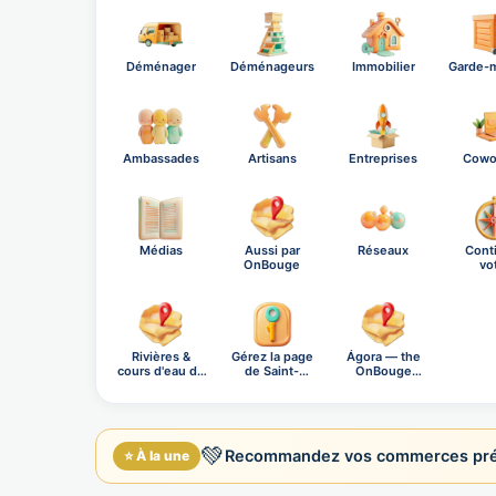
Déménager
Déménageurs
Immobilier
Garde-
Ambassades
Artisans
Entreprises
Cowo
Médias
Aussi par
Réseaux
Cont
OnBouge
vo
explo
Rivières &
Gérez la page
Ágora — the
cours d'eau de
de Saint-
OnBouge
Sa…
Nicol…
social n…
💚
Recommandez vos commerces préfé
⭐ À la une