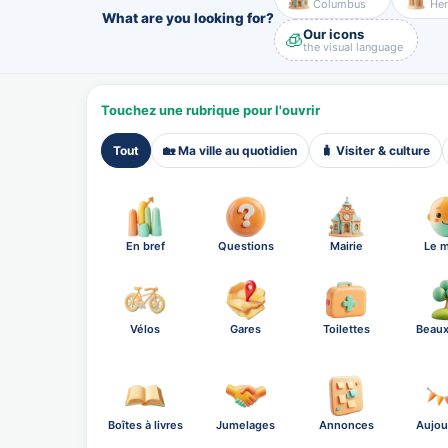
Columbus
Her
What are you looking for?
Our icons
🧊
the visual language
Touchez une rubrique pour l'ouvrir
Tout
🏡 Ma ville au quotidien
🧳 Visiter & culture
En bref
Questions
Mairie
Le m
Vélos
Gares
Toilettes
Beaux
Boîtes à livres
Jumelages
Annonces
Aujou