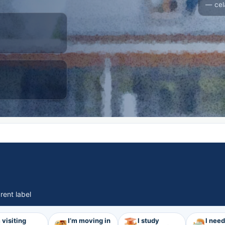
— cel
rent label
 visiting
I’m moving in
I study
I nee