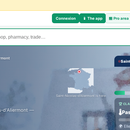
Connexion
📱 The app
🏪
Pro area
ermont
Sain
‹
Saint-Nicolas-d'Aliermont is here
🏆 CL
as-d'Aliermont —
🌡️
Pas
🌍
Ell