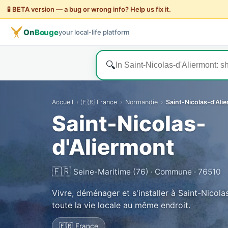
🧪 BETA version — a bug or wrong info? Help us fix it.
On
Bouge
your local-life platform
🔍
Accueil
›
🇫🇷 France
›
Normandie
›
Saint-Nicolas-d'Ali
Saint-Nicolas-
d'Aliermont
🇫🇷
Seine-Maritime (76) · Commune · 76510
Vivre, déménager et s'installer à Saint-Nicol
toute la vie locale au même endroit.
🇫🇷 France