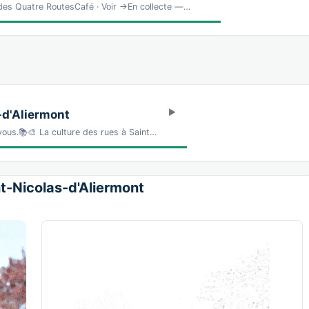
es Quatre RoutesCafé · Voir →En collecte —…
-d'Aliermont
vous.📚🎨 La culture des rues à Saint…
int-Nicolas-d'Aliermont