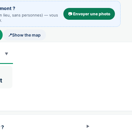
rmont ?
📷 Envoyer une photo
un lieu, sans personnes) — vous
r.
📍
Show the map
t
 ?