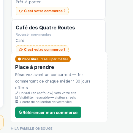
Prêt-à-porter
👉 C'est votre commerce ?
Café des Quatre Routes
Recensé · non-membre
Café
👉 C'est votre commerce ?
🟠 Place libre · 1 seul par métier
Place à prendre
Réservez avant un concurrent — 1er
commerçant de chaque métier : 30 jours
offerts
🔗 Un vrai lien (dofollow) vers votre site
📊 Visibilité mesurable — visiteurs réels
🎴 + carte de collection de votre ville
🔒 Référencer mon commerce
✨ LA FAMILLE ONBOUGE