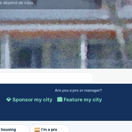
a dépend de vous.
Are you a pro or manager?
💎 Sponsor my city
·
🏙️ Feature my city
d housing
I’m a pro