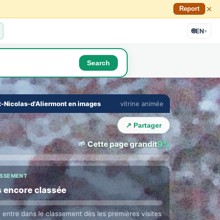
×
Report
🌐
EN
▾
Search
🔇
⛶
t-Nicolas-d'Aliermont en images
vitrine animée
›
↗ Partager
🌱 Cette page grandit
9%
ASSEMENT
 encore classée
e entre dans le classement dès les premières visites