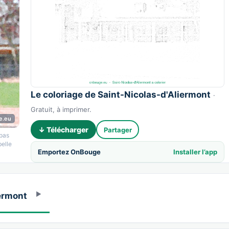
Le coloriage de Saint-Nicolas-d'Aliermont
·
Gratuit, à imprimer.
e.eu
↓ Télécharger
Partager
 pas
belle
Emportez OnBouge
Installer l’app
iermont