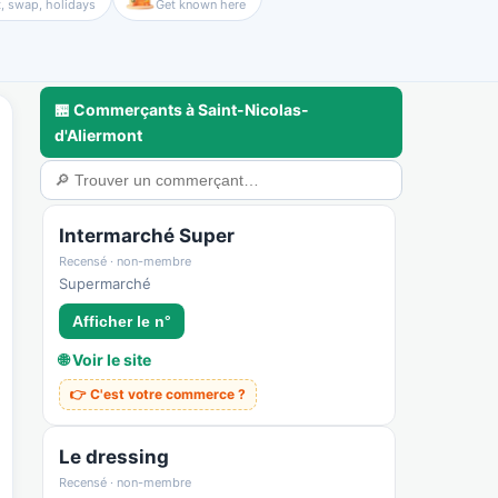
, swap, holidays
Get known here
🏪 Commerçants à Saint-Nicolas-
d'Aliermont
a
🃏 Cartes & déco
💼 Pros & nous rejoindre
🛟 Sécurité & confiance
Intermarché Super
Recensé · non-membre
Supermarché
Afficher le n°
🌐 Voir le site
👉 C'est votre commerce ?
Le dressing
Recensé · non-membre