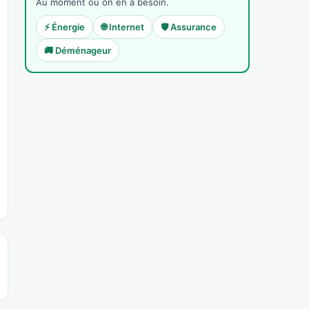
Au moment où on en a besoin.
⚡ Énergie
🌐 Internet
🛡️ Assurance
🚚 Déménageur