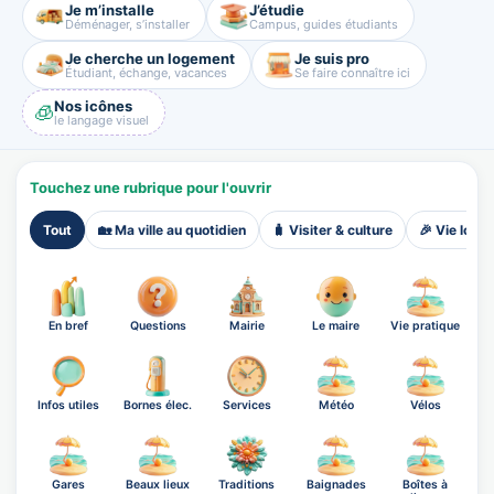
Je m’installe
J’étudie
Déménager, s’installer
Campus, guides étudiants
Je cherche un logement
Je suis pro
Étudiant, échange, vacances
Se faire connaître ici
Nos icônes
🧊
le langage visuel
Touchez une rubrique pour l'ouvrir
Tout
🏡 Ma ville au quotidien
🧳 Visiter & culture
🎉 Vie local
En bref
Questions
Mairie
Le maire
Vie pratique
Infos utiles
Bornes élec.
Services
Météo
Vélos
Gares
Beaux lieux
Traditions
Baignades
Boîtes à