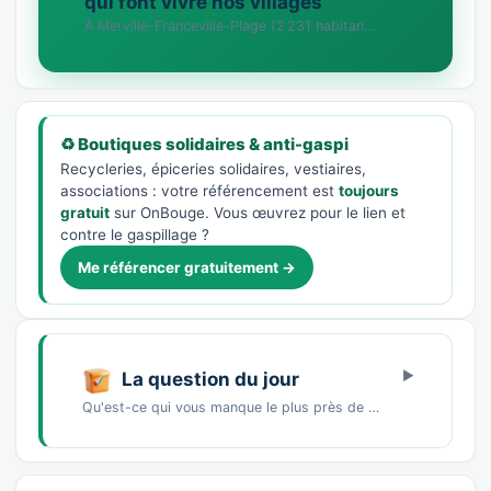
qui font vivre nos villages
À Merville-Franceville-Plage (2 231 habitants), chaque commerce compte. Vous tenez une bou…
♻️ Boutiques solidaires & anti-gaspi
Recycleries, épiceries solidaires, vestiaires,
associations : votre référencement est
toujours
gratuit
sur OnBouge. Vous œuvrez pour le lien et
contre le gaspillage ?
Me référencer gratuitement →
La question du jour
Qu'est-ce qui vous manque le plus près de chez vous ?Un marché de producteursDes commerces…