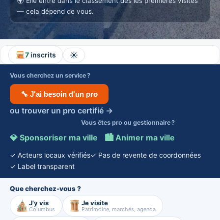
🌍
Elle entre dans le classement dès les premières visites
— cela dépend de vous.
☀️
7
inscrits
Vous cherchez un service ?
🔧 J'ai besoin d'un pro
ou trouver un pro certifié →
Vous êtes pro ou gestionnaire ?
💎 Sponsoriser ma ville
·
🏙️ Animer ma ville
✓ Acteurs locaux vérifiés
✓ Pas de revente de coordonnées
✓ Label transparent
Que cherchez-vous ?
J’y vis
Je visite
Columbus
Patrimoine, marchés, agenda