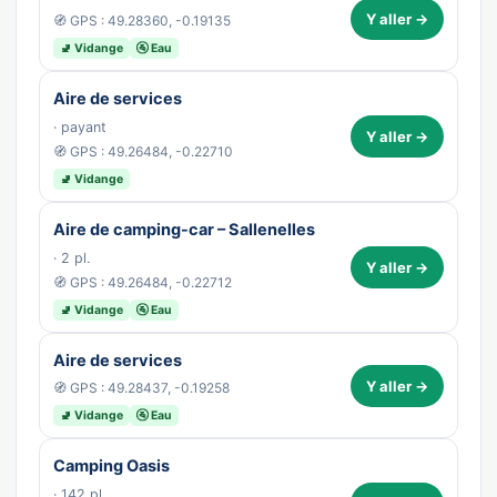
Y aller →
🧭 GPS : 49.28360, -0.19135
🚽 Vidange
🚰 Eau
Aire de services
· payant
Y aller →
🧭 GPS : 49.26484, -0.22710
🚽 Vidange
Aire de camping-car – Sallenelles
· 2 pl.
Y aller →
🧭 GPS : 49.26484, -0.22712
🚽 Vidange
🚰 Eau
Aire de services
Y aller →
🧭 GPS : 49.28437, -0.19258
🚽 Vidange
🚰 Eau
Camping Oasis
· 142 pl.