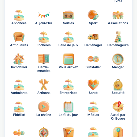
livres
Annonces
Aujourd'hui
Sorties
Sport
Associations
Antiquaires
Enchères
Salle de jeux
Déménager
Déménageurs
Immobilier
Garde-
Vous arrivez
S'installer
Manger
meubles
Ambulants
Artisans
Entreprises
Santé
Sécurité
Fidélité
La chaîne
Le fil du jour
Médias
Aussi par
OnBouge