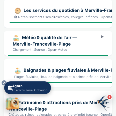
Les services du quotidien à Merville-Franc
🏫4 établissements scolairesécoles, collèges, crèches · OpenSt
Météo & qualité de l'air —
Merville-Franceville-Plage
Chargement…Source : Open-Meteo
Baignades & plages fluviales à Merville-Fr
Plages fluviales, lieux de baignade et piscines près de Merville-
✕
Ágora
🏛️
Le réseau social OnBouge
1
Patrimoine & attractions près de Merville-
Franceville-Plage
Châteaux, ruines, baignades et parcs à proximité (source : OpenStre