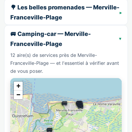
🌳 Les belles promenades — Merville-
Franceville-Plage
🚐 Camping-car — Merville-
Franceville-Plage
12 aire(s) de services près de Merville-
Franceville-Plage — et l'essentiel à vérifier avant
de vous poser.
+
−
🚐
🚐
🚐
🚐
🚐
🚐
🚐
🚐
🚐
🚐
🚐