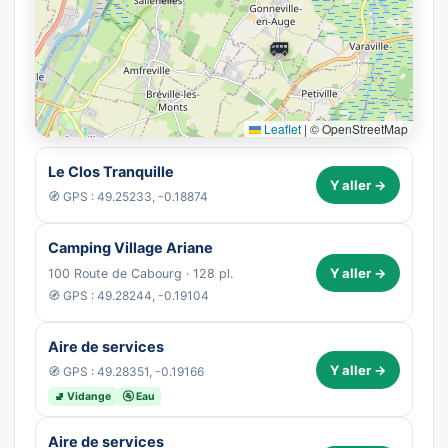
🚐
Leaflet
|
© OpenStreetMap
Le Clos Tranquille
Y aller →
🧭 GPS : 49.25233, -0.18874
Camping Village Ariane
Y aller →
100 Route de Cabourg · 128 pl.
🧭 GPS : 49.28244, -0.19104
Aire de services
Y aller →
🧭 GPS : 49.28351, -0.19166
🚽 Vidange
🚰 Eau
Aire de services