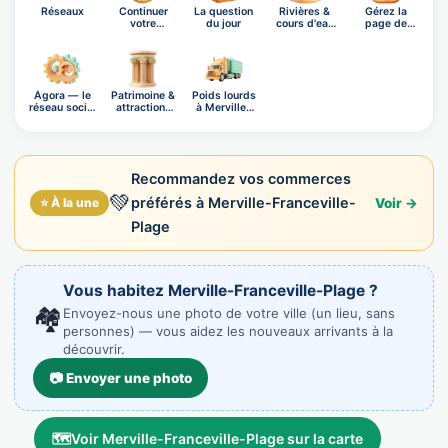
Réseaux
Continuer
La question
Rivières &
Gérez la
votre
du jour
cours d'eau
page de
exploration
de Me…
Merville-Fr…
Ágora — le
Patrimoine &
Poids lourds
réseau social
attractions
à Merville-
OnB…
prè…
Fran…
Recommandez vos commerces
💚
préférés à Merville-Franceville-
⭐ À la une
Voir →
Plage
Vous habitez Merville-Franceville-Plage ?
🏘️
Envoyez-nous une photo de votre ville (un lieu, sans
personnes) — vous aidez les nouveaux arrivants à la
découvrir.
📷 Envoyer une photo
🗺️
Voir Merville-Franceville-Plage sur la carte