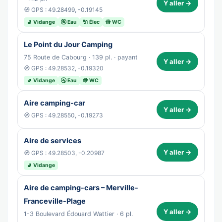
Y aller →
🧭 GPS : 49.28499, -0.19145
🚽 Vidange
🚰 Eau
🔌 Élec
🚻 WC
Le Point du Jour Camping
75 Route de Cabourg · 139 pl. · payant
Y aller →
🧭 GPS : 49.28532, -0.19320
🚽 Vidange
🚰 Eau
🚻 WC
Aire camping-car
Y aller →
🧭 GPS : 49.28550, -0.19273
Aire de services
Y aller →
🧭 GPS : 49.28503, -0.20987
🚽 Vidange
Aire de camping-cars – Merville-
Franceville-Plage
Y aller →
1-3 Boulevard Édouard Wattier · 6 pl.