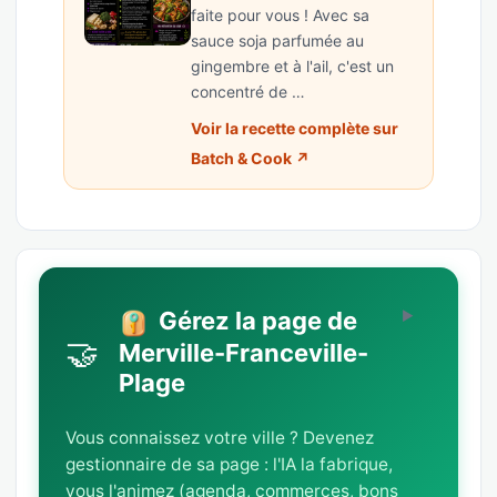
faite pour vous ! Avec sa
sauce soja parfumée au
gingembre et à l'ail, c'est un
concentré de …
Voir la recette complète sur
Batch & Cook ↗
Gérez la page de
🤝
Merville-Franceville-
Plage
Vous connaissez votre ville ? Devenez
gestionnaire de sa page : l'IA la fabrique,
vous l'animez (agenda, commerces, bons