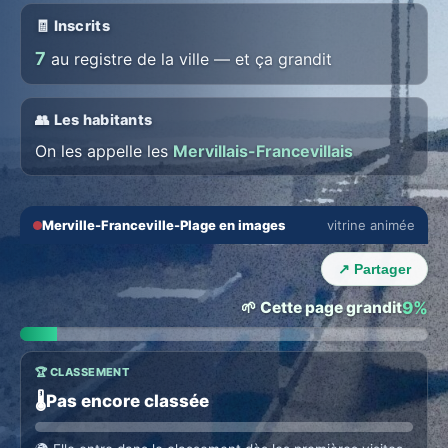
🧾 Inscrits
7
au registre de la ville — et ça grandit
👥 Les habitants
On les appelle les
Mervillais-Francevillais
🔇
⛶
Merville-Franceville-Plage en images
vitrine animée
‹
›
↗ Partager
🌱 Cette page grandit
9%
🏆 CLASSEMENT
🌡️
Pas encore classée