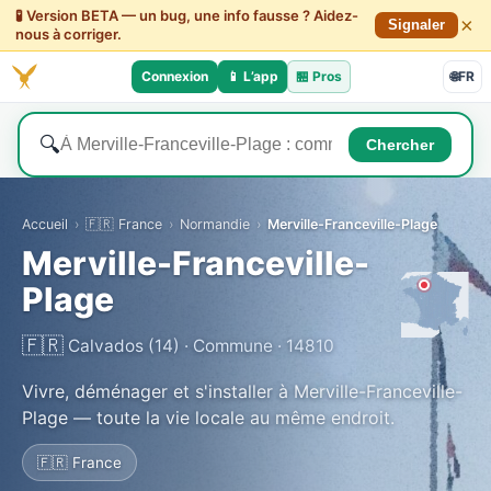
🧪 Version BETA — un bug, une info fausse ? Aidez-
×
Signaler
nous à corriger.
Connexion
📱 L’app
🏪
Pros
🌐
FR
🔍
Chercher
Accueil
›
🇫🇷 France
›
Normandie
›
Merville-Franceville-Plage
Merville-Franceville-
Plage
🇫🇷
Calvados (14) · Commune · 14810
Vivre, déménager et s'installer à Merville-Franceville-
Plage — toute la vie locale au même endroit.
🇫🇷 France