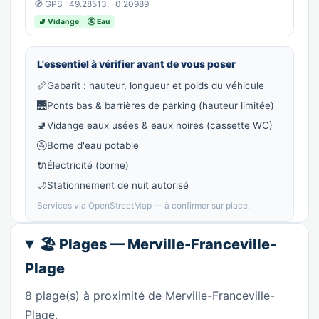
🧭 GPS : 49.28513, -0.20989
🚽 Vidange
🚰 Eau
L'essentiel à vérifier avant de vous poser
📏
Gabarit : hauteur, longueur et poids du véhicule
🌉
Ponts bas & barrières de parking (hauteur limitée)
🚽
Vidange eaux usées & eaux noires (cassette WC)
🚰
Borne d'eau potable
🔌
Électricité (borne)
🌙
Stationnement de nuit autorisé
Services via OpenStreetMap — à confirmer sur place.
🏖️ Plages — Merville-Franceville-
Plage
8 plage(s) à proximité de Merville-Franceville-
Plage.