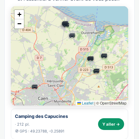
+
🚐
🚐
🚐
🚐
−
🚐
🚐
🚐
🚐
🚐
🚐
🚐
🚐
Leaflet
|
© OpenStreetMap
Camping des Capucines
Y aller →
· 212 pl.
🧭 GPS : 49.23788, -0.25891