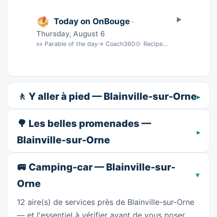
Today on OnBouge
·
Thursday, August 6
📜 Parable of the day→ Coach360🍲 Recipe of the dayMojito sans alcool · 5 min→ BNC🎵 Song …
🚶 Y aller à pied — Blainville-sur-Orne
🌳 Les belles promenades —
Blainville-sur-Orne
🚐 Camping-car — Blainville-sur-
Orne
12 aire(s) de services près de Blainville-sur-Orne
— et l'essentiel à vérifier avant de vous poser.