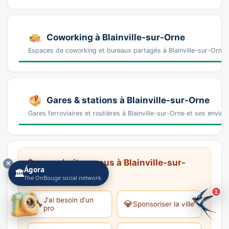
Coworking à Blainville-sur-Orne
Espaces de coworking et bureaux partagés à Blainville-sur-Orne 
Gares & stations à Blainville-sur-Orne
Gares ferroviaires et routières à Blainville-sur-Orne et ses envir
Que souhaitez-vous à Blainville-sur-
✕
Ágora
🏛️
Orne ?
The OnBouge social network
1
J'ai besoin d'un
🔧
💎
Sponsoriser la ville
pro