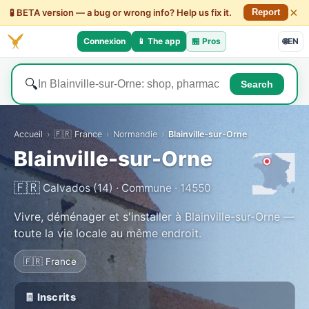
×
🧪 BETA version — a bug or wrong info? Help us fix it.
Report
Connexion
📱 The app
🏪
Pros
🌐
EN
🔍
Search
Accueil
›
🇫🇷 France
›
Normandie
›
Blainville-sur-Orne
Blainville-sur-Orne
🇫🇷
Calvados (14) · Commune · 14550
Vivre, déménager et s'installer à Blainville-sur-Orne —
toute la vie locale au même endroit.
🇫🇷 France
🧾 Inscrits