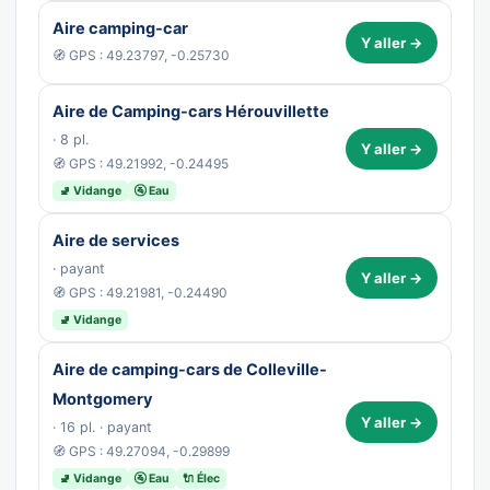
Aire camping-car
Y aller →
🧭 GPS : 49.23797, -0.25730
Aire de Camping-cars Hérouvillette
· 8 pl.
Y aller →
🧭 GPS : 49.21992, -0.24495
🚽 Vidange
🚰 Eau
Aire de services
· payant
Y aller →
🧭 GPS : 49.21981, -0.24490
🚽 Vidange
Aire de camping-cars de Colleville-
Montgomery
Y aller →
· 16 pl. · payant
🧭 GPS : 49.27094, -0.29899
🚽 Vidange
🚰 Eau
🔌 Élec