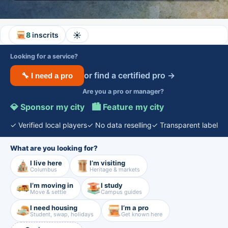
☀️
8
inscrits
Looking for a service?
or find a certified pro →
🔧 I need a pro
Are you a pro or manager?
💎 Sponsor my city
·
🏙️ Feature my city
✓ Verified local players
✓ No data reselling
✓ Transparent label
What are you looking for?
I live here
I’m visiting
Columbus
Heritage & markets
I’m moving in
I study
Move & settle
Campus guides
I need housing
I’m a pro
Student, swap, holidays
Get known here