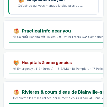
Qu'est-ce qui vous manque le plus près de chez vous ?Un marché de producteursDes commerces…
Practical info near you
💬 Salon🏥 Hospitals🚻 Toilets 2❤️ Defibrillators 6🏕️ Campsites
Hospitals & emergencies
🚨 Emergency : 112 (Europe) · 15 SAMU · 18 Pompiers · 17 Police 
Rivières & cours d'eau de Blainville-s
Découvrez les villes reliées par le même cours d'eau :🌊 Canal d