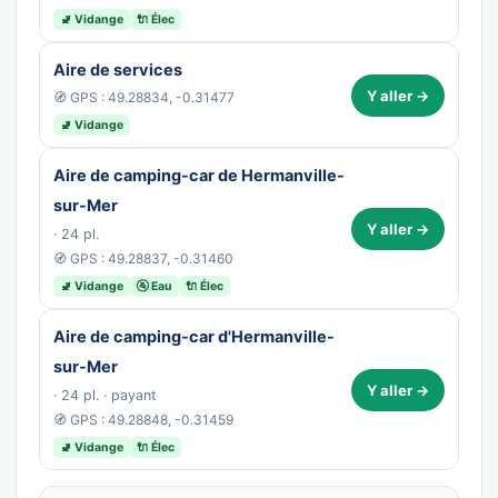
🚽 Vidange
🔌 Élec
Aire de services
Y aller →
🧭 GPS : 49.28834, -0.31477
🚽 Vidange
Aire de camping-car de Hermanville-
sur-Mer
Y aller →
· 24 pl.
🧭 GPS : 49.28837, -0.31460
🚽 Vidange
🚰 Eau
🔌 Élec
Aire de camping-car d'Hermanville-
sur-Mer
Y aller →
· 24 pl. · payant
🧭 GPS : 49.28848, -0.31459
🚽 Vidange
🔌 Élec