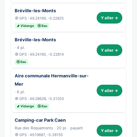
Bréville-les-Monts
Y aller →
🧭 GPS : 49.24169, -0.22825
🚽 Vidange
🚰 Eau
Bréville-les-Monts
· 4 pl.
Y aller →
🧭 GPS : 49.24160, -0.22814
🚰 Eau
Aire communale Hermanville-sur-
Mer
Y aller →
· 6 pl.
🧭 GPS : 49.28628, -0.31200
🚽 Vidange
🚰 Eau
Camping-car Park Caen
Rue des Roquemonts · 20 pl. · payant
Y aller →
🧭 GPS : 49.19687, -0.38155