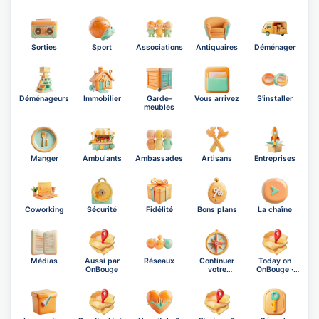
Sorties
Sport
Associations
Antiquaires
Déménager
Déménageurs
Immobilier
Garde-
Vous arrivez
S'installer
meubles
Manger
Ambulants
Ambassades
Artisans
Entreprises
Coworking
Sécurité
Fidélité
Bons plans
La chaîne
Médias
Aussi par
Réseaux
Continuer
Today on
OnBouge
votre
OnBouge ·
exploration
Thursday,…