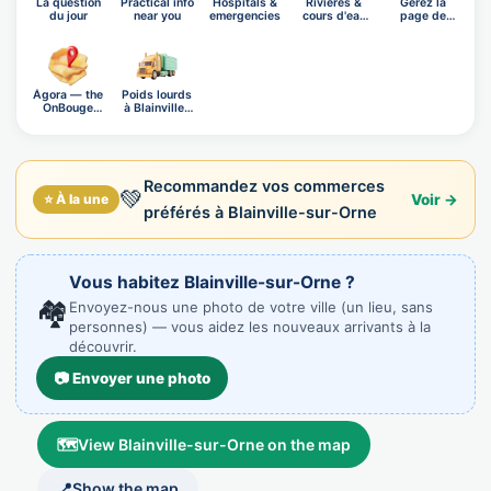
La question
Practical info
Hospitals &
Rivières &
Gérez la
du jour
near you
emergencies
cours d'eau
page de
de Bl…
Blainville-…
Ágora — the
Poids lourds
OnBouge
à Blainville-
social n…
su…
Recommandez vos commerces
💚
⭐ À la une
Voir →
préférés à Blainville-sur-Orne
Vous habitez Blainville-sur-Orne ?
🏘️
Envoyez-nous une photo de votre ville (un lieu, sans
personnes) — vous aidez les nouveaux arrivants à la
découvrir.
📷 Envoyer une photo
🗺️
View Blainville-sur-Orne on the map
📍
Show the map