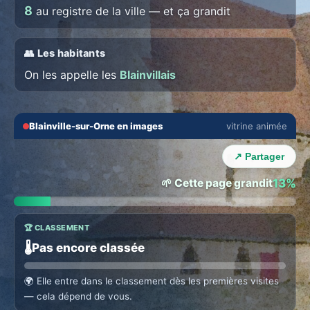
8
au registre de la ville — et ça grandit
👥 Les habitants
On les appelle les
Blainvillais
🔇
⛶
Blainville-sur-Orne en images
vitrine animée
⭐ THE ONBOUGE EDGE
Your whole town on one site
‹
›
Outings, shops, property, services, mutual aid — all in one
↗ Partager
place, no ten tabs. →
🌱 Cette page grandit
13%
🏆 CLASSEMENT
🌡️
Pas encore classée
🌍
Elle entre dans le classement dès les premières visites
— cela dépend de vous.