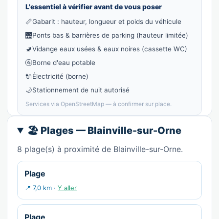
L'essentiel à vérifier avant de vous poser
📏
Gabarit : hauteur, longueur et poids du véhicule
🌉
Ponts bas & barrières de parking (hauteur limitée)
🚽
Vidange eaux usées & eaux noires (cassette WC)
🚰
Borne d'eau potable
🔌
Électricité (borne)
🌙
Stationnement de nuit autorisé
Services via OpenStreetMap — à confirmer sur place.
🏖️ Plages — Blainville-sur-Orne
8 plage(s) à proximité de Blainville-sur-Orne.
Plage
📍 7,0 km ·
Y aller
Plage