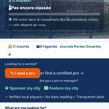
🏆 CLASSEMENT
🌡️
Pas encore classée
🌍
Elle entre dans le classement dès les premières visites
— cela dépend de vous.
📅
11
inscrits
À l’agenda ·
Journée Portes Ouvertes
☀️
Looking for a service?
or find a certified pro →
🔧 I need a pro
Are you a pro or manager?
💎 Sponsor my city
·
🏙️ Feature my city
✓ Verified local players
✓ No data reselling
✓ Transparent label
What are you looking for?