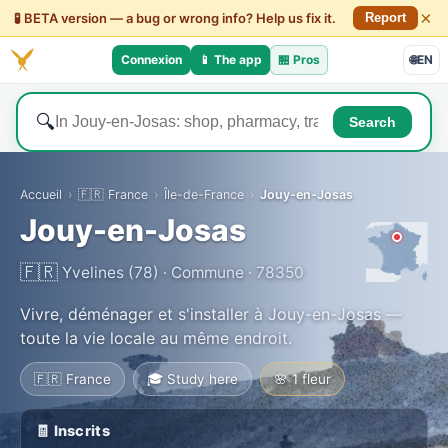
×
🧪 BETA version — a bug or wrong info? Help us fix it.
Report
Connexion
📱 The app
🏪
Pros
🌐
EN
🔍
Search
Accueil
›
🇫🇷 France
›
Île-de-France
›
Jouy-en-Josas
Jouy-en-Josas
🇫🇷
Yvelines (78) · Commune · 78350
Vivre, déménager et s'installer à Jouy-en-Josas —
toute la vie locale au même endroit.
🇫🇷 France
🎓 Study here
🌸 1 fleur
🧾 Inscrits