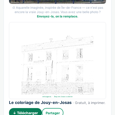
🎨 Aquarelle imaginée, inspirée de Île-de-France — ce n'est pas
encore la vraie Jouy-en-Josas. Vous avez une belle photo ?
Envoyez-la, on la remplace.
Le coloriage de Jouy-en-Josas
· Gratuit, à imprimer.
↓ Télécharger
Partager