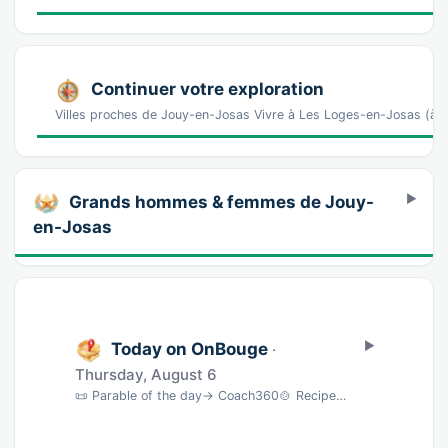
Continuer votre exploration
Villes proches de Jouy-en-Josas Vivre à Les Loges-en-Josas (à 2 
Grands hommes & femmes de Jouy-
en-Josas
Today on OnBouge
·
Thursday, August 6
📜 Parable of the day→ Coach360🍲 Recipe of the dayMojito sans alcool · 5 min→ BNC🎵 Song …