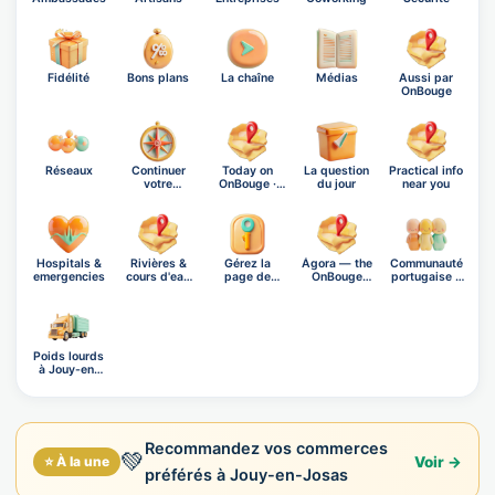
Fidélité
Bons plans
La chaîne
Médias
Aussi par
OnBouge
Réseaux
Continuer
Today on
La question
Practical info
votre
OnBouge ·
du jour
near you
exploration
Thursday,…
Hospitals &
Rivières &
Gérez la
Ágora — the
Communauté
emergencies
cours d'eau
page de
OnBouge
portugaise à
de Jo…
Jouy-en-
social n…
Jouy…
Josas
Poids lourds
à Jouy-en-
Josas
Recommandez vos commerces
💚
⭐ À la une
Voir →
préférés à Jouy-en-Josas