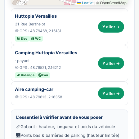
Leaflet
|
© OpenStreetMap
Huttopia Versailles
31 Rue Berthelot
Y aller →
🧭 GPS : 48.79468, 2.16181
🔌 Élec
🚻 WC
Camping Huttopia Versailles
· payant
Y aller →
🧭 GPS : 48.79521, 2.16212
🚽 Vidange
🚰 Eau
Aire camping-car
Y aller →
🧭 GPS : 48.79613, 2.16358
L'essentiel à vérifier avant de vous poser
📏
Gabarit : hauteur, longueur et poids du véhicule
🌉
Ponts bas & barrières de parking (hauteur limitée)