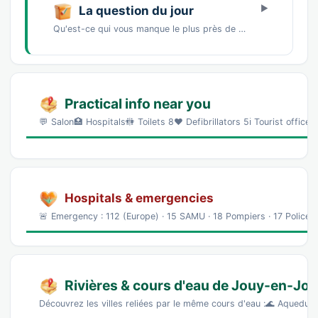
La question du jour
Qu'est-ce qui vous manque le plus près de chez vous ?Un marché de producteursDes commerces…
Practical info near you
💬 Salon🏥 Hospitals🚻 Toilets 8❤️ Defibrillators 5ℹ️ Tourist offic
Hospitals & emergencies
🚨 Emergency : 112 (Europe) · 15 SAMU · 18 Pompiers · 17 Police 
Rivières & cours d'eau de Jouy-en-Jo
Découvrez les villes reliées par le même cours d'eau :🌊 Aqueduc