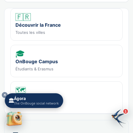
🇫🇷
Découvrir la France
Toutes les villes
🎓
OnBouge Campus
Étudiants & Erasmus
🗺️
✕
La carte du réseau
Ágora
🏛️
The OnBouge social network
Les aquarelles, en direct
1