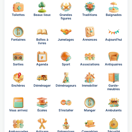
Toilettes
Beaux lieux
Grandes
Traditions
Baignades
figures
Fontaines
Boîtes à
Jumelages
Annonces
Aujourd'hui
livres
Sorties
Agenda
Sport
Associations
Antiquaires
Enchères
Déménager
Déménageurs
Immobilier
Garde-
meubles
Vous arrivez
Écoles
S'installer
Manger
Ambulants
Ambassades
Artisans
Entreprises
Coworking
Sécurité