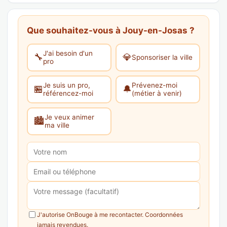
Que souhaitez-vous à Jouy-en-Josas ?
J'ai besoin d'un
🔧
💎
Sponsoriser la ville
pro
Je suis un pro,
Prévenez-moi
🏪
🔔
référencez-moi
(métier à venir)
Je veux animer
🏙️
ma ville
J'autorise OnBouge à me recontacter. Coordonnées
jamais revendues.