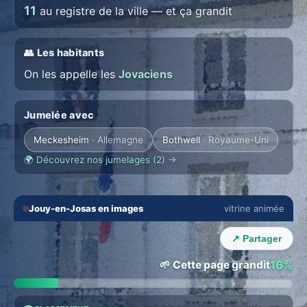
11
au registre de la ville — et ça grandit
👥 Les habitants
On les appelle les
Jovaciens
Jumelée avec
Meckesheim
· Allemagne
Bothwell
· Royaume-Uni
🌍 Découvrez nos jumelages (2) →
🔇
⛶
Jouy-en-Josas en images
vitrine animée
💬 THE TOWN LOUNGE
‹
›
Talk with Jouy-en-Josas locals
↗ Partager
Everyone in their language · auto translation →
🌱 Cette page grandit
16%