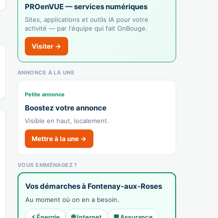
PROenVUE — services numériques
Afficher le n°
Sites, applications et outils IA pour votre
🌐 Voir le site
activité — par l'équipe qui fait OnBouge.
👉 C'est votre commerce ?
Visiter →
Tricots Jean-Marc
ANNONCE À LA UNE
Recensé · non-membre
Prêt-à-porter
Petite annonce
Afficher le n°
Boostez votre annonce
Visible en haut, localement.
🌐 Voir le site
👉 C'est votre commerce ?
Mettre à la une →
Guinguette de Clamart
VOUS EMMÉNAGEZ ?
Recensé · non-membre
Bar
Vos démarches à Fontenay-aux-Roses
Au moment où on en a besoin.
Afficher le n°
⚡ Énergie
🌐 Internet
🛡️ Assurance
🌐 Voir le site