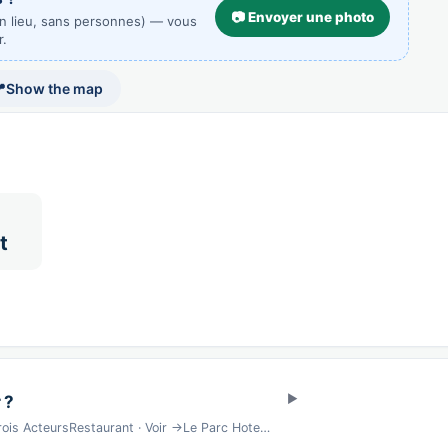
📷 Envoyer une photo
un lieu, sans personnes) — vous
r.

Show the map
t
 ?
is ActeursRestaurant · Voir →Le Parc Hote…