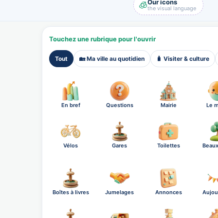
Our icons
🧊
the visual language
Touchez une rubrique pour l'ouvrir
Tout
🏡 Ma ville au quotidien
🧳 Visiter & culture
En bref
Questions
Mairie
Le m
Vélos
Gares
Toilettes
Beaux
Boîtes à livres
Jumelages
Annonces
Aujou