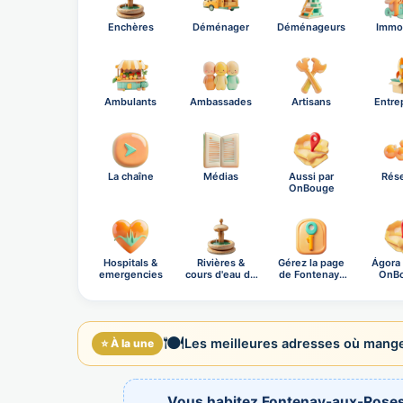
Enchères
Déménager
Déménageurs
Immob
Ambulants
Ambassades
Artisans
Entre
La chaîne
Médias
Aussi par
Rés
OnBouge
Hospitals &
Rivières &
Gérez la page
Ágora
emergencies
cours d'eau de
de Fontenay-
OnB
Fo…
au…
soci
🍽️
Les meilleures adresses où mange
⭐ À la une
Vous habitez Fontenay-aux-Roses