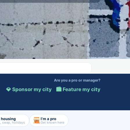
Are you a pro or manager?
💎 Sponsor my city
·
🏙️ Feature my city
d housing
I’m a pro
, swap, holidays
Get known here