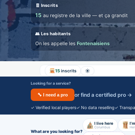
🧾 Inscrits
15
au registre de la ville — et ça grandit
👥 Les habitants
On les appelle les
Fontenaisiens
☀️
15
inscrits
Looking for a service?
or find a certified pro →
🔧 I need a pro
✓ Verified local players
✓ No data reselling
✓ Transpa
I live here
I’m
Columbus
Her
What are you looking for?