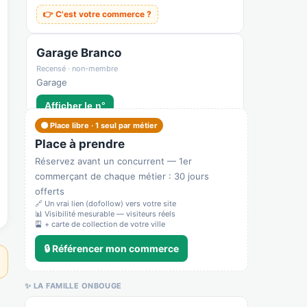
👉 C'est votre commerce ?
Garage Branco
Recensé · non-membre
Garage
Afficher le n°
🟠 Place libre · 1 seul par métier
🌐 Voir le site
Place à prendre
👉 C'est votre commerce ?
Réservez avant un concurrent — 1er
commerçant de chaque métier : 30 jours
Manga Center
offerts
🔗 Un vrai lien (dofollow) vers votre site
Recensé · non-membre
📊 Visibilité mesurable — visiteurs réels
Librairie
🎴 + carte de collection de votre ville
🌐 Voir le site
🔒 Référencer mon commerce
👉 C'est votre commerce ?
✨ LA FAMILLE ONBOUGE
Le Parc Hotel