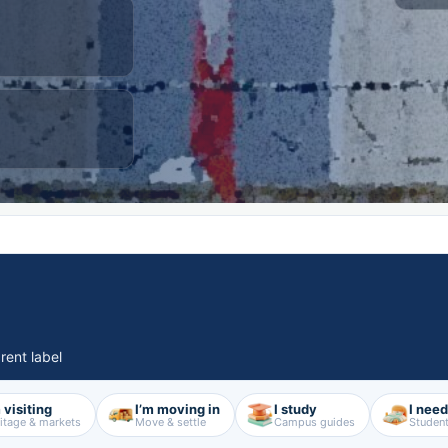
rent label
 visiting
I’m moving in
I study
I nee
itage & markets
Move & settle
Campus guides
Student