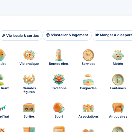
📦 S'installer & logement
🍽️ Manger & diaspor
🎉 Vie locale & sorties
aire
Vie pratique
Bornes élec.
Services
Météo
 lieux
Grandes
Traditions
Baignades
Fontaines
figures
rd'hui
Sorties
Sport
Associations
Antiquaires