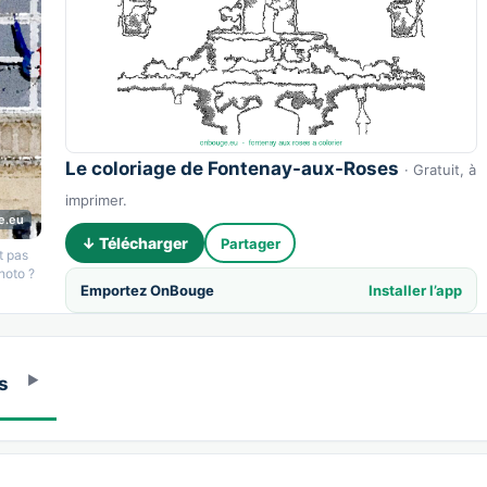
Le coloriage de Fontenay-aux-Roses
· Gratuit, à
imprimer.
e.eu
↓ Télécharger
Partager
t pas
hoto ?
Emportez OnBouge
Installer l’app
s