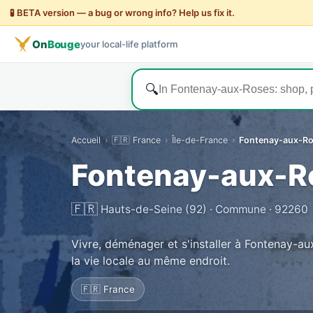
🧪 BETA version — a bug or wrong info? Help us fix it.
On
Bouge
your local-life platform
🔍
Accueil
›
🇫🇷 France
›
Île-de-France
›
Fontenay-aux-R
Fontenay-aux-R
🇫🇷
Hauts-de-Seine (92) · Commune · 92260
Vivre, déménager et s'installer à Fontenay-a
la vie locale au même endroit.
🇫🇷 France