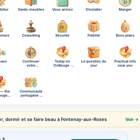
ilier
Garde-meubles
Vous arrivez
S'installer
Manger
prises
Coworking
Sécurité
Fidélité
Bons plans
eaux
Continuer
Today on
La question du
Practical info
votre
OnBouge ·
jour
near you
exploration
Friday, A…
 — the
Communauté
ouge
portugaise à
al n…
Font…
r, dormir et se faire beau à Fontenay-aux-Roses
Voir →
 ?