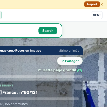
×
Report
🌐
EN
▾
Search
🔇
⛶
enay-aux-Roses en images
vitrine animée
 ONBOUGE EDGE
r whole town on one site
›
s, shops, property, services, mutual aid — all in one
↗ Partager
 no ten tabs. →
🌱 Cette page grandit
9%
ASSEMENT
 France : n°90/121
113/155 communes