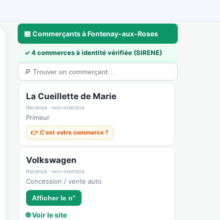
🏪 Commerçants à Fontenay-aux-Roses
✓ 4 commerces à identité vérifiée (SIRENE)
a
🃏 Cartes & déco
💼 Pros & nous rejoindre
🛟 Sécurité & confiance
La Cueillette de Marie
Recensé · non-membre
Primeur
👉 C'est votre commerce ?
Volkswagen
Recensé · non-membre
Concession / vente auto
Afficher le n°
🌐 Voir le site