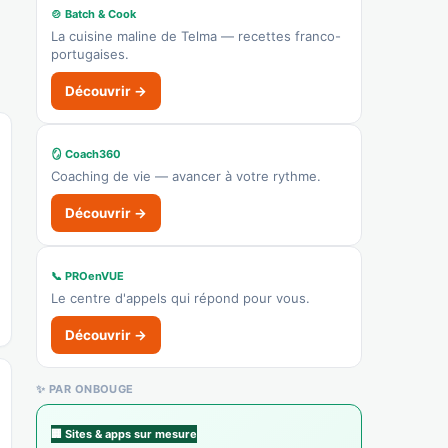
Recensé · non-membre
🍲 Batch & Cook
Hôtel
La cuisine maline de Telma — recettes franco-
portugaises.
Afficher le n°
Découvrir →
🌐 Voir le site
👉 C'est votre commerce ?
🪞 Coach360
Coaching de vie — avancer à votre rythme.
Mr.Bricolage
Recensé · non-membre
Découvrir →
Bricolage
Afficher le n°
📞 PROenVUE
Le centre d'appels qui répond pour vous.
🌐 Voir le site
👉 C'est votre commerce ?
Découvrir →
Truffaut
✨ PAR ONBOUGE
Recensé · non-membre
Jardinerie
🏢 Sites & apps sur mesure