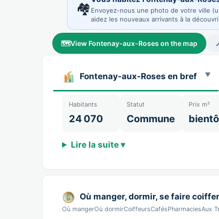
🏘️
Envoyez-nous une photo de votre ville (
aidez les nouveaux arrivants à la découvri
🗺️
View Fontenay-aux-Roses on the map

Fontenay-aux-Roses en bref
Habitants
Statut
Prix m²
24 070
Commune
bientô
Lire la suite ▾
Où manger, dormir, se faire coiffer
Où mangerOù dormirCoiffeursCafésPharmaciesAux Tro