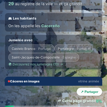
29
au registre de la ville — et ça grandit
👥 Les habitants
On les appelle les
Cacereño
Jumelée avec
Castelo Branco
· Portugal
Portalegre
· Portugal
Saint-Jacques-de-Compostelle
· Espagne
🌍 Découvrez nos jumelages (10) →
🔇
⛶
Cáceres en images
vitrine animée
‹
›
↗ Partager
🌱 Cette page grandit
9%