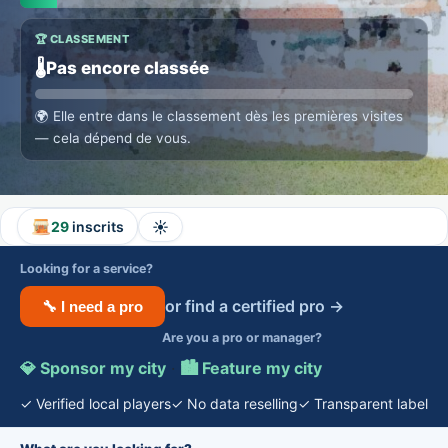
🏆 CLASSEMENT
🌡️
Pas encore classée
🌍
Elle entre dans le classement dès les premières visites
— cela dépend de vous.
☀️
29
inscrits
Looking for a service?
or find a certified pro →
🔧 I need a pro
Are you a pro or manager?
💎 Sponsor my city
·
🏙️ Feature my city
✓ Verified local players
✓ No data reselling
✓ Transparent label