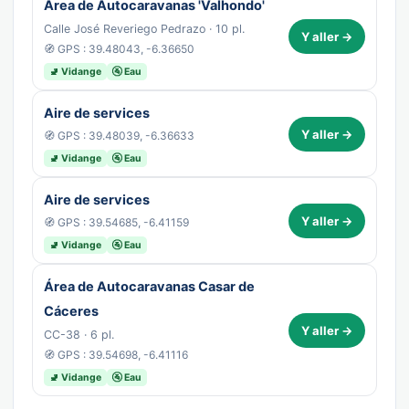
Área de Autocaravanas 'Valhondo'
Calle José Reveriego Pedrazo · 10 pl.
Y aller →
🧭 GPS : 39.48043, -6.36650
🚽 Vidange
🚰 Eau
Aire de services
Y aller →
🧭 GPS : 39.48039, -6.36633
🚽 Vidange
🚰 Eau
Aire de services
Y aller →
🧭 GPS : 39.54685, -6.41159
🚽 Vidange
🚰 Eau
Área de Autocaravanas Casar de
Cáceres
Y aller →
CC-38 · 6 pl.
🧭 GPS : 39.54698, -6.41116
🚽 Vidange
🚰 Eau