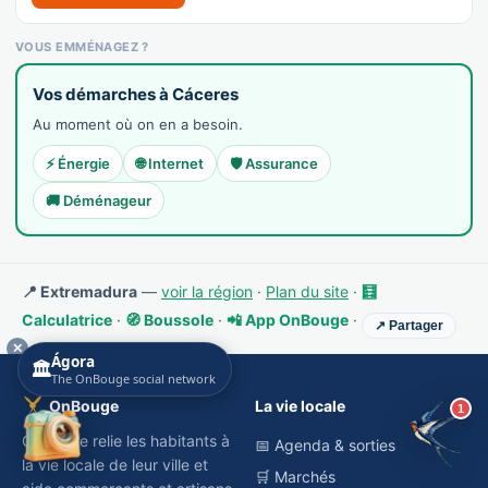
Bicicletas Pelín
Recensé · non-membre
VOUS EMMÉNAGEZ ?
Vélo / cycles
Vos démarches à Cáceres
Afficher le n°
Au moment où on en a besoin.
🌐 Voir le site
⚡ Énergie
🌐 Internet
🛡️ Assurance
👉 C'est votre commerce ?
🚚 Déménageur
Kokó peluqueros
Recensé · non-membre
Coiffure
📍 Extremadura
—
voir la région
·
Plan du site
·
🧮
👉 C'est votre commerce ?
Calculatrice
·
🧭 Boussole
·
📲 App OnBouge
·
↗ Partager
✕
Ágora
Opalin
🏛️
The OnBouge social network
Recensé · non-membre
OnBouge
La vie locale
1
Parfumerie
OnBouge relie les habitants à
📅 Agenda & sorties
👉 C'est votre commerce ?
la vie locale de leur ville et
🛒 Marchés