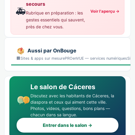
secours
🚑
Voir l'aperçu →
Rubrique en préparation : les
gestes essentiels qui sauvent,
près de chez vous.
Aussi par OnBouge
🏢Sites & apps sur mesurePROenVUE — services numériquesSites, 
Le salon de Cáceres
Discutez avec les habitants de Cáceres, la
diaspora et ceux qui aiment cette ville.
Photos, videos, questions, bons plans —
chacun dans sa langue.
Entrer dans le salon →