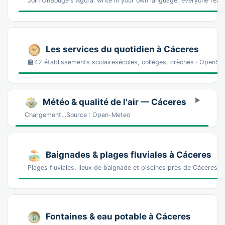
Join OnBouge's Ágora: write in your own language, everyone reads
Les services du quotidien à Cáceres
🏫42 établissements scolairesécoles, collèges, crèches · OpenS
Météo & qualité de l'air — Cáceres
Chargement…Source : Open-Meteo
Baignades & plages fluviales à Cáceres
Plages fluviales, lieux de baignade et piscines près de Cáceres
Fontaines & eau potable à Cáceres