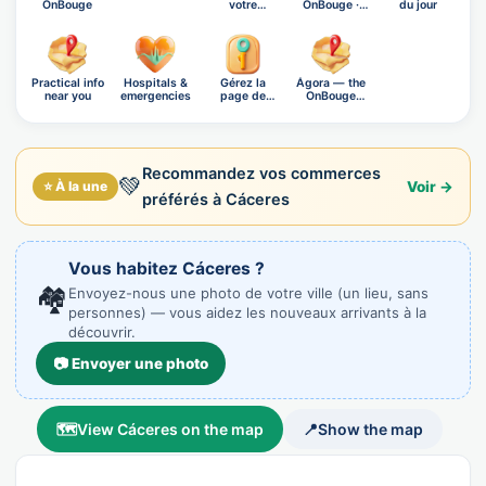
OnBouge
votre
OnBouge ·
du jour
exploration
Saturday,…
Practical info
Hospitals &
Gérez la
Ágora — the
near you
emergencies
page de
OnBouge
Cáceres
social n…
Recommandez vos commerces
💚
⭐ À la une
Voir →
préférés à Cáceres
Vous habitez Cáceres ?
🏘️
Envoyez-nous une photo de votre ville (un lieu, sans
personnes) — vous aidez les nouveaux arrivants à la
découvrir.
📷 Envoyer une photo
🗺️
View Cáceres on the map
📍
Show the map