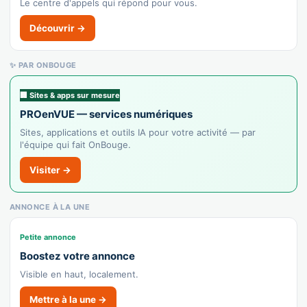
Le centre d'appels qui répond pour vous.
🌐 Voir le site
Découvrir →
👉 C'est votre commerce ?
✨ PAR ONBOUGE
Midas Cáceres C.C. Ruta de la Plata
Recensé · non-membre
🏢 Sites & apps sur mesure
Garage
PROenVUE — services numériques
Afficher le n°
Sites, applications et outils IA pour votre activité — par
🌐 Voir le site
l'équipe qui fait OnBouge.
👉 C'est votre commerce ?
Visiter →
Gasolinera Q8 Cáceres
ANNONCE À LA UNE
Recensé · non-membre
Station-service
Petite annonce
🌐 Voir le site
Boostez votre annonce
Visible en haut, localement.
👉 C'est votre commerce ?
Mettre à la une →