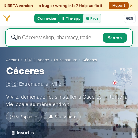
×
🧪 BETA version — a bug or wrong info? Help us fix it.
Report
Connexion
📱 The app
🏪
Pros
🌐
EN
🔍
Search
Accueil
›
🇪🇸 Espagne
›
Extremadura
›
Cáceres
Cáceres
🇪🇸
Extremadura · Ville
Vivre, déménager et s'installer à Cáceres — toute la
vie locale au même endroit.
🇪🇸 Espagne
🎓 Study here
🧾 Inscrits