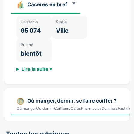
Cáceres en bref
Habitants
Statut
95 074
Ville
Prix m²
bientôt
Lire la suite ▾
Où manger, dormir, se faire coiffer ?
Où mangerOù dormirCoiffeursCafésPharmaciesDomino'sFast-food 
Toutes les rubriques