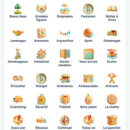
Beaux lieux
Grandes
Baignades
Fontaines
Boîtes à
figures
livres
Jumelages
Annonces
Aujourd'hui
Sport
Déménager
Déménageurs
Immobilier
Garde-
Vous arrivez
Écoles
meubles
S'installer
Manger
Ambulants
Ambassades
Artisans
Coworking
Sécurité
Fidélité
Bons plans
La chaîne
Aussi par
Réseaux
Continuer
Today on
La question