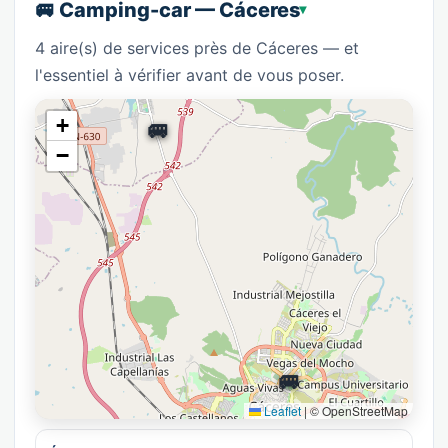
🚐 Camping-car — Cáceres
4 aire(s) de services près de Cáceres — et
l'essentiel à vérifier avant de vous poser.
+
🚐
🚐
−
🚐
🚐
Leaflet
|
© OpenStreetMap