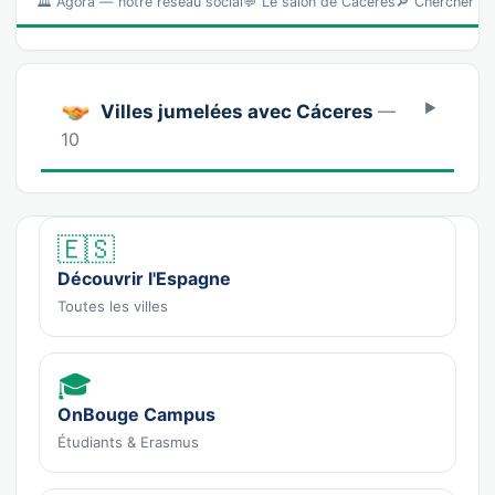
🏛️ Ágora — notre réseau social💬 Le salon de Cáceres🔎 Chercher l
Villes jumelées avec Cáceres
—
10
🇪🇸
Découvrir l'Espagne
Toutes les villes
🎓
OnBouge Campus
Étudiants & Erasmus