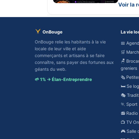
Voir la
OnBouge
La vie lo
OnBouge relie les habitants à la vie
📅 Agend
locale de leur ville et aide
🛒 Marc
commerçants et artisans à se faire
🪑 Broca
connaître, sans payer des fortunes aux
greniers
géants du web.
🗞️ Petit
🌱 1% → Élan-Entreprendre
🛏️ Se lo
🎭 Tradit
🏃 Sport
📻 Radi
📺 TV O
🎮 Salle 