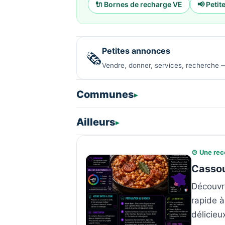
🔌 Bornes de recharge VE
📢 Peti
Petites annonces
🗞️
Vendre, donner, services, recherche —
Communes
Ailleurs
🍲 Une rec
Cassou
Découvre
rapide à
délicieu