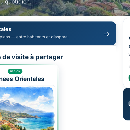
u quotidien.
tales
→
 plans — entre habitants et diaspora.
e de visite à partager