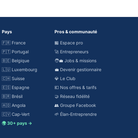
Pays
Pros & communauté
🇫🇷 France
🏪 Espace pro
🇵🇹 Portugal
🚀 Entrepreneurs
🇧🇪 Belgique
🧑‍💼 Jobs & missions
🇱🇺 Luxembourg
💼 Devenir gestionnaire
🇨🇭 Suisse
💎 Le Club
🇪🇸 Espagne
💶 Nos offres & tarifs
🇧🇷 Brésil
🤝 Réseau fidélité
🇦🇴 Angola
👥 Groupe Facebook
🇨🇻 Cap-Vert
🌱 Élan-Entreprendre
🌍 30+ pays →