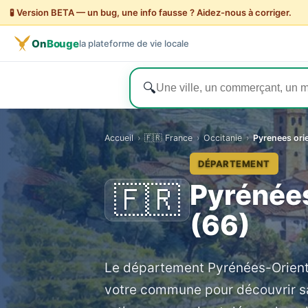
🧪 Version BETA — un bug, une info fausse ? Aidez-nous à corriger.
On
Bouge
la plateforme de vie locale
🔍
Accueil
›
🇫🇷 France
›
Occitanie
›
Pyrenees ori
DÉPARTEMENT
Pyrénée
🇫🇷
(66)
Le département Pyrénées-Orienta
votre commune pour découvrir s