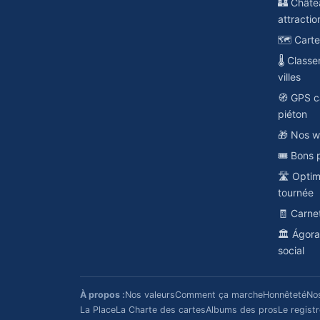
🏰 Châte
attractio
🗺️ Cart
🌡️ Class
villes
🧭 GPS c
piéton
🎁 Nos w
🎟️ Bons 
🛣️ Opti
tournée
🧾 Carne
🏛️ Ágor
social
À propos :
Nos valeurs
Comment ça marche
Honnêteté
No
La Place
La Charte des cartes
Albums des pros
Le regist