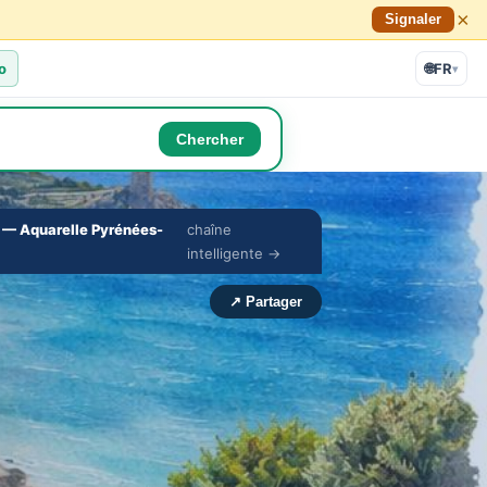
×
Signaler
o
🌐
FR
▾
Chercher
— Aquarelle Pyrénées-
chaîne
🔇
⛶
intelligente →
›
↗ Partager