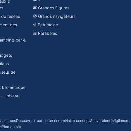
aux &
ns
🕊️ Grandes Figures
e du réseau
🧭 Grands navigateurs
ement des
⚒️ Patrimoine
📖 Paraboles
amping-car &
idgets
plans
miseur de
t kilométrique
a — réseau
s sources
Découvrir (tout en un écran)
Notre concept
Souveraineté
Vigilance 
re
Plan du site