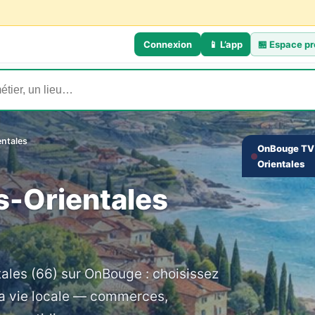
Connexion
📱 L’app
🏪
Espace pr
entales
OnBouge TV 
Orientales
‹
s-Orientales
les (66) sur OnBouge : choisissez
a vie locale — commerces,