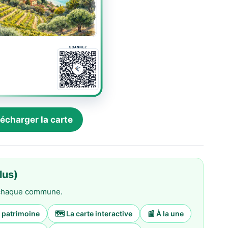
élécharger la carte
lus)
e chaque commune.
& patrimoine
🗺️ La carte interactive
📰 À la une