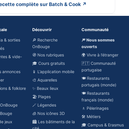
 recette complète sur Batch & Cook ↗
cale
Découvrir
Communauté
a & sorties
🔎 Recherche
🎆 Nous sommes
OnBouge
ouverts
hés
🧭 Nos rubriques
🌍 Vivre à l’étranger
ntes & vide-
🎓 Cours gratuits
🇵🇹 Communauté
portugaise
es annonces
📱 L’application mobile
🍽️ Restaurants
ger
🎨 Aquarelles
portugais (monde)
ions & folklore
✨ Beaux lieux
🍽️ Restaurants
🏖️ Plages
français (monde)
o OnBouge
🪄 Légendes
🚶 Pèlerinages
nBouge
🧊 Nos icônes 3D
🛠️ Métiers
de jeux
🏙️ Les bâtiments de la
🎓 Campus & Erasmus
cité