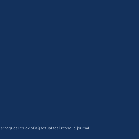
/ arnaques
Les avis
FAQ
Actualités
Presse
Le journal