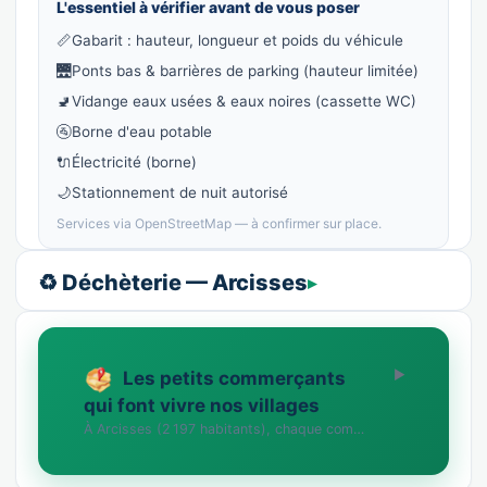
L'essentiel à vérifier avant de vous poser
📏
Gabarit : hauteur, longueur et poids du véhicule
🌉
Ponts bas & barrières de parking (hauteur limitée)
🚽
Vidange eaux usées & eaux noires (cassette WC)
🚰
Borne d'eau potable
🔌
Électricité (borne)
🌙
Stationnement de nuit autorisé
Services via OpenStreetMap — à confirmer sur place.
♻️ Déchèterie — Arcisses
Les petits commerçants
qui font vivre nos villages
À Arcisses (2 197 habitants), chaque commerce compte. Vous tenez une boutique, un artisana…