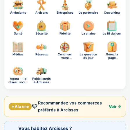
Ambulants
Artisans
Entreprises
Le partenaire
Coworking
Santé
Sécurité
Fidélité
La chaîne
Le fil du jour
Médias
Réseaux
Continuer
La question
Gérez la
votre
du jour
page
exploration
d'Arcisses
Ágora — le
Poids lourds
réseau social
à Arcisses
OnB…
Recommandez vos commerces
💚
⭐ À la une
Voir →
préférés à Arcisses
Vous habitez Arcisses ?