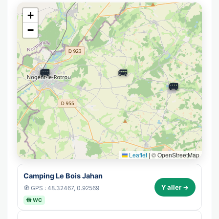
+
−
🚐
🚐
🚐
🚐
🚐
Leaflet
|
© OpenStreetMap
Camping Le Bois Jahan
Y aller →
🧭 GPS : 48.32467, 0.92569
🚻 WC