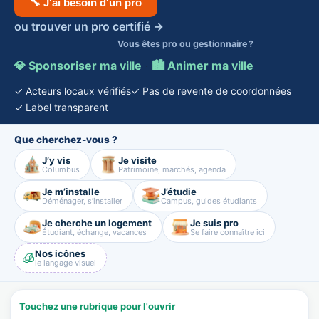
🔧 J'ai besoin d'un pro
ou trouver un pro certifié →
Vous êtes pro ou gestionnaire ?
💎 Sponsoriser ma ville
·
🏙️ Animer ma ville
✓ Acteurs locaux vérifiés
✓ Pas de revente de coordonnées
✓ Label transparent
Que cherchez-vous ?
J’y vis
Je visite
Columbus
Patrimoine, marchés, agenda
Je m’installe
J’étudie
Déménager, s’installer
Campus, guides étudiants
Je cherche un logement
Je suis pro
Étudiant, échange, vacances
Se faire connaître ici
Nos icônes
🧊
le langage visuel
Touchez une rubrique pour l'ouvrir