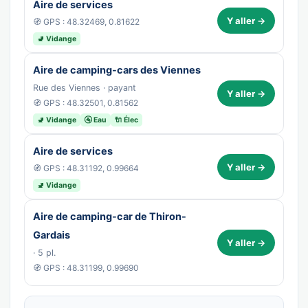
Aire de services
Y aller →
🧭 GPS : 48.32469, 0.81622
🚽 Vidange
Aire de camping-cars des Viennes
Rue des Viennes · payant
Y aller →
🧭 GPS : 48.32501, 0.81562
🚽 Vidange
🚰 Eau
🔌 Élec
Aire de services
Y aller →
🧭 GPS : 48.31192, 0.99664
🚽 Vidange
Aire de camping-car de Thiron-
Gardais
Y aller →
· 5 pl.
🧭 GPS : 48.31199, 0.99690