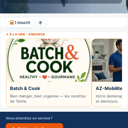
☀️
1
inscrit
⭐ À LA UNE · ANNONCE
Batch & Cook
AZ-Mobilite
Bien manger, bien organise — les recettes
Votre demenageur
de Telma.
et alentours.
Vous cherchez un service ?