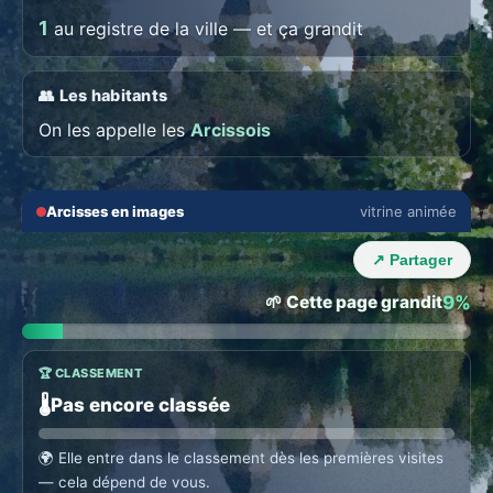
1
au registre de la ville — et ça grandit
👥 Les habitants
On les appelle les
Arcissois
🔇
⛶
Arcisses en images
vitrine animée
🏙️ ANIMEZ VOTRE ZONE
‹
›
Animez Arcisses
↗ Partager
Zone exclusive · revenus sur chaque abonnement local. →
🌱 Cette page grandit
9%
🏆 CLASSEMENT
🌡️
Pas encore classée
🌍
Elle entre dans le classement dès les premières visites
— cela dépend de vous.