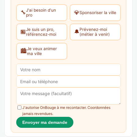
J'ai besoin d'un
🔧
💎
Sponsoriser la ville
pro
Je suis un pro,
Prévenez-moi
🏪
🔔
référencez-moi
(métier à venir)
Je veux animer
🏙️
ma ville
J'autorise OnBouge à me recontacter. Coordonnées
jamais revendues.
Envoyer ma demande