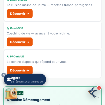
La cuisine maline de Telma — recettes franco-portugaises.
Découvrir →
🪞 Coach360
Coaching de vie — avancer à votre rythme.
Découvrir →
📞 PROenVUE
Le centre d'appels qui répond pour vous.
Découvrir →
✕
Ágora
🏛️
Le réseau social OnBouge
🤝 LE PARTENAIRE D'ARCISSES
1
🤝 Partenaire
Drouaise Déménagement