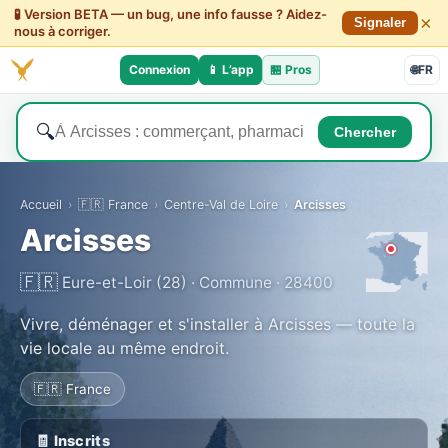
🧪 Version BETA — un bug, une info fausse ? Aidez-
×
Signaler
nous à corriger.
Connexion
📱 L’app
🏪
Pros
🌐
FR
🔍
Chercher
Accueil
›
🇫🇷 France
›
Centre-Val de Loire
›
Arcisses
Arcisses
🇫🇷
Eure-et-Loir (28) · Commune · 28400
Vivre, déménager et s'installer à Arcisses — toute la
vie locale au même endroit.
🇫🇷 France
🧾 Inscrits