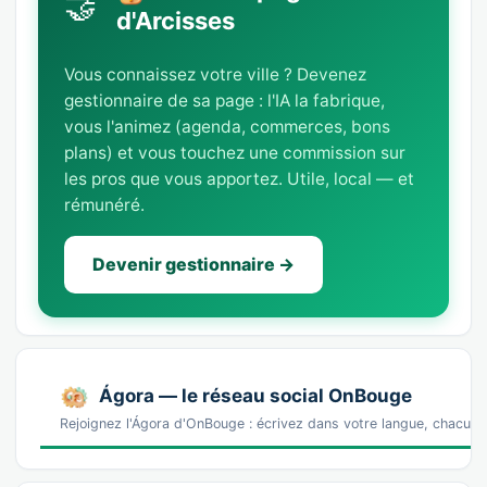
🤝
d'Arcisses
Vous connaissez votre ville ? Devenez
gestionnaire de sa page : l'IA la fabrique,
vous l'animez (agenda, commerces, bons
plans) et vous touchez une commission sur
les pros que vous apportez. Utile, local — et
rémunéré.
Devenir gestionnaire →
Ágora — le réseau social OnBouge
Rejoignez l'Ágora d'OnBouge : écrivez dans votre langue, chacun v