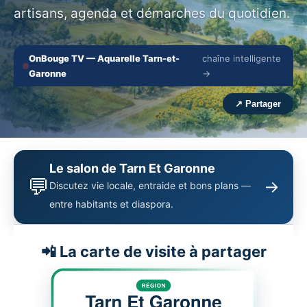
artisans, agenda et démarches du quotidien.
OnBouge TV — Aquarelle Tarn-et-
chaîne intelligente
🔇
⛶
Garonne
→
‹
›
↗ Partager
Le salon de Tarn Et Garonne
💬
→
Discutez vie locale, entraide et bons plans —
entre habitants et diaspora.
📲 La carte de visite à partager