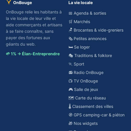
OnBouge
La vie locale
OnBouge relie les habitants à
📅 Agenda & sorties
la vie locale de leur ville et
🛒 Marchés
aide commerçants et artisans
🪑 Brocantes & vide-greniers
à se faire connaître, sans
payer des fortunes aux
🗞️ Petites annonces
géants du web.
🛏️ Se loger
🌱 1% → Élan-Entreprendre
🎭 Traditions & folklore
🏃 Sport
📻 Radio OnBouge
📺 TV OnBouge
🎮 Salle de jeux
🗺️ Carte du réseau
🌡️ Classement des villes
🧭 GPS camping-car & piéton
🎁 Nos widgets