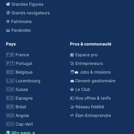
🕊️ Grandes Figures
🧭 Grands navigateurs
⚒️ Patrimoine
📖 Paraboles
Pays
Pros & communauté
🇫🇷 France
🏪 Espace pro
🇵🇹 Portugal
🚀 Entrepreneurs
🇧🇪 Belgique
🧑‍💼 Jobs & missions
🇱🇺 Luxembourg
💼 Devenir gestionnaire
🇨🇭 Suisse
💎 Le Club
🇪🇸 Espagne
💶 Nos offres & tarifs
🇧🇷 Brésil
🤝 Réseau fidélité
🇦🇴 Angola
🌱 Élan-Entreprendre
🇨🇻 Cap-Vert
🌍 30+ pays →