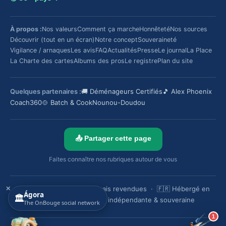
À propos :
Nos valeurs
Comment ça marche
Honnêteté
Nos sources
Découvrir (tout en un écran)
Notre concept
Souveraineté
Vigilance / arnaques
Les avis
FAQ
Actualités
Presse
Le journal
La Place
La Charte des cartes
Albums des pros
Le registre
Plan du site
Quelques partenaires :
🚚 Déménageurs Certifiés
🎵 Alex Phoenix
Coach360
🍲 Batch & Cook
Nounou-Doudou
📤 Partager cette page
Faites connaître nos rubriques autour de vous
✕
🔒 Vos données ne sont jamais revendues · 🇫🇷 Hébergé en
Ágora
🏛️
France · 🌱 Plateforme indépendante & souveraine
The OnBouge social network
1