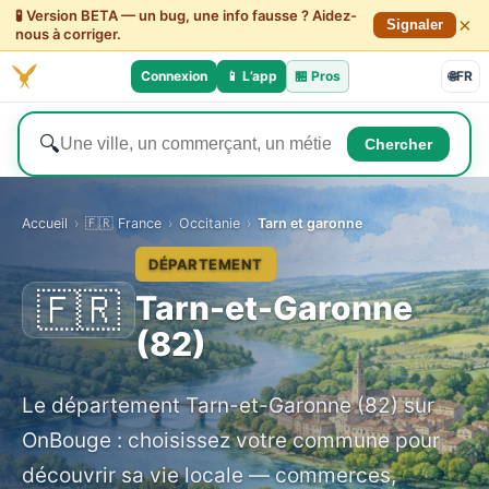
🧪 Version BETA — un bug, une info fausse ? Aidez-
×
Signaler
nous à corriger.
Connexion
📱 L’app
🏪
Pros
🌐
FR
🔍
Chercher
Accueil
›
🇫🇷 France
›
Occitanie
›
Tarn et garonne
DÉPARTEMENT
🇫🇷
Tarn-et-Garonne
(82)
Le département Tarn-et-Garonne (82) sur
OnBouge : choisissez votre commune pour
découvrir sa vie locale — commerces,