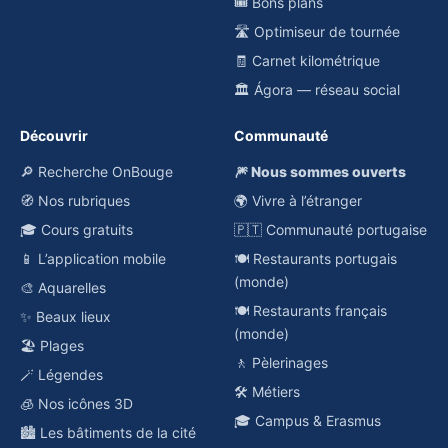
🎟️ Bons plans
🛣️ Optimiseur de tournée
🧾 Carnet kilométrique
🏛️ Ágora — réseau social
Découvrir
Communauté
🔎 Recherche OnBouge
🎆 Nous sommes ouverts
🧭 Nos rubriques
🌍 Vivre à l’étranger
🎓 Cours gratuits
🇵🇹 Communauté portugaise
📱 L’application mobile
🍽️ Restaurants portugais
(monde)
🎨 Aquarelles
🍽️ Restaurants français
✨ Beaux lieux
(monde)
🏖️ Plages
🚶 Pèlerinages
🪄 Légendes
🛠️ Métiers
🧊 Nos icônes 3D
🎓 Campus & Erasmus
🏙️ Les bâtiments de la cité