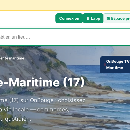
Connexion
📱 L’app
🏪
Espace pr
ente maritime
OnBouge TV 
Maritime
‹
-Maritime (17)
e (17) sur OnBouge : choisissez
a vie locale — commerces,
u quotidien.