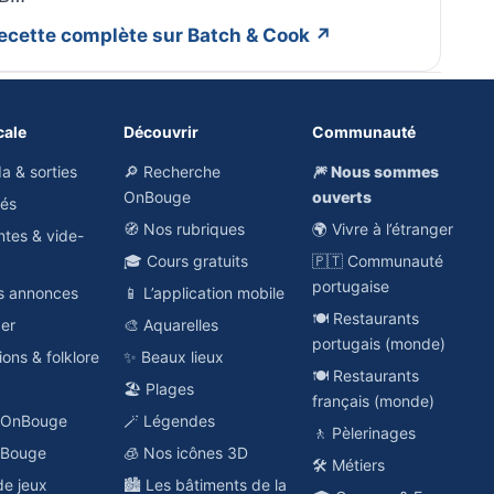
 recette complète sur Batch & Cook ↗
cale
Découvrir
Communauté
a & sorties
🔎 Recherche
🎆 Nous sommes
OnBouge
ouverts
hés
🧭 Nos rubriques
🌍 Vivre à l’étranger
ntes & vide-
🎓 Cours gratuits
🇵🇹 Communauté
portugaise
es annonces
📱 L’application mobile
🍽️ Restaurants
ger
🎨 Aquarelles
portugais (monde)
ions & folklore
✨ Beaux lieux
🍽️ Restaurants
🏖️ Plages
français (monde)
o OnBouge
🪄 Légendes
🚶 Pèlerinages
nBouge
🧊 Nos icônes 3D
🛠️ Métiers
de jeux
🏙️ Les bâtiments de la