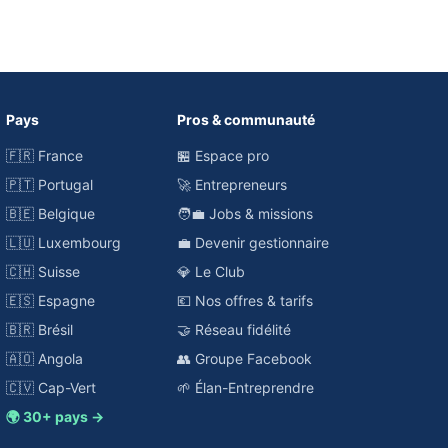
Pays
Pros & communauté
🇫🇷 France
🏪 Espace pro
🇵🇹 Portugal
🚀 Entrepreneurs
🇧🇪 Belgique
🧑‍💼 Jobs & missions
🇱🇺 Luxembourg
💼 Devenir gestionnaire
🇨🇭 Suisse
💎 Le Club
🇪🇸 Espagne
💶 Nos offres & tarifs
🇧🇷 Brésil
🤝 Réseau fidélité
🇦🇴 Angola
👥 Groupe Facebook
🇨🇻 Cap-Vert
🌱 Élan-Entreprendre
🌍 30+ pays →