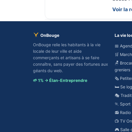
Voir la
OnBouge
La vie lo
OnBouge relie les habitants à la vie
📅 Agend
locale de leur ville et aide
🛒 Marc
commerçants et artisans à se faire
🪑 Broca
connaître, sans payer des fortunes aux
greniers
géants du web.
🗞️ Petit
🌱 1% → Élan-Entreprendre
🛏️ Se lo
🎭 Tradit
🏃 Sport
📻 Radi
📺 TV O
🎮 Salle 