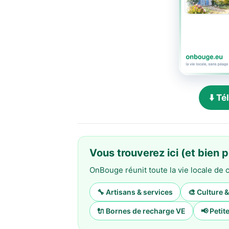
⬇️ T
Vous trouverez ici (et bien p
OnBouge réunit toute la vie locale d
🔧 Artisans & services
🎨 Culture 
🔌 Bornes de recharge VE
📢 Peti