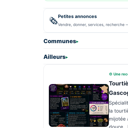
Petites annonces
🗞️
Vendre, donner, services, recherche —
Communes
Ailleurs
🍲 Une rec
Tourti
Gascog
Spécial
la tourt
mijotée 
douce .