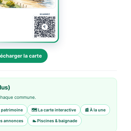
élécharger la carte
lus)
e chaque commune.
& patrimoine
🗺️ La carte interactive
📰 À la une
tes annonces
🏊 Piscines & baignade