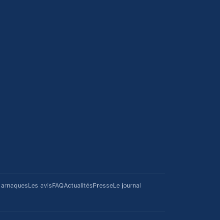
/ arnaques
Les avis
FAQ
Actualités
Presse
Le journal