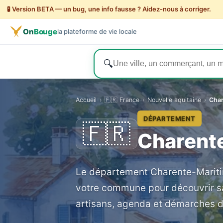
🧪 Version BETA — un bug, une info fausse ? Aidez-nous à corriger.
On
Bouge
la plateforme de vie locale
🔍
Accueil
›
🇫🇷 France
›
Nouvelle aquitaine
›
Char
DÉPARTEMENT
🇫🇷
Charente
Le département Charente-Maritim
votre commune pour découvrir s
artisans, agenda et démarches d