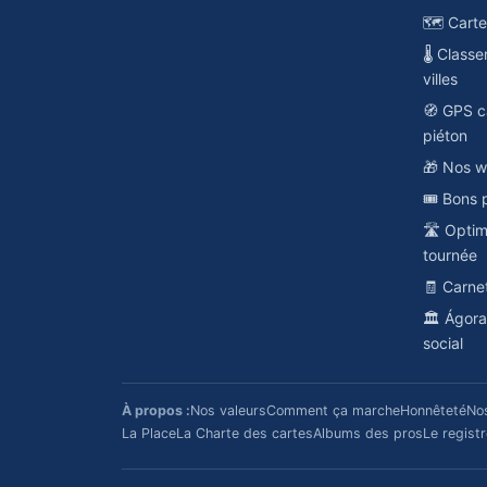
🗺️ Cart
🌡️ Class
villes
🧭 GPS c
piéton
🎁 Nos w
🎟️ Bons 
🛣️ Opti
tournée
🧾 Carne
🏛️ Ágor
social
À propos :
Nos valeurs
Comment ça marche
Honnêteté
No
La Place
La Charte des cartes
Albums des pros
Le regist