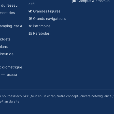
🎓 Campus & Erasmus
cité
e du réseau
🕊️ Grandes Figures
ement des
🧭 Grands navigateurs
amping-car &
⚒️ Patrimoine
📖 Paraboles
idgets
plans
miseur de
t kilométrique
a — réseau
s sources
Découvrir (tout en un écran)
Notre concept
Souveraineté
Vigilance 
re
Plan du site