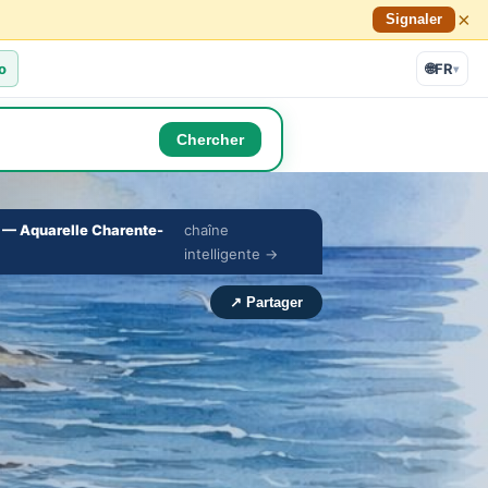
×
Signaler
o
🌐
FR
▾
Chercher
— Aquarelle Charente-
chaîne
🔇
⛶
intelligente →
›
↗ Partager