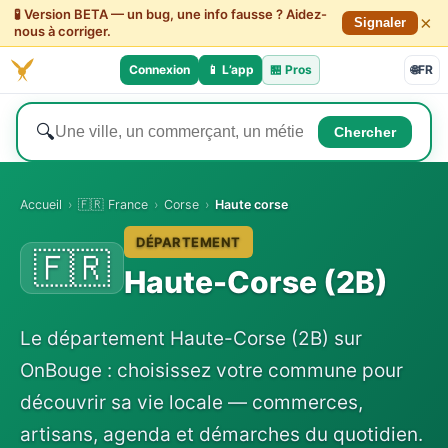
🧪 Version BETA — un bug, une info fausse ? Aidez-
×
Signaler
nous à corriger.
Connexion
📱 L’app
🏪
Pros
🌐
FR
🔍
Chercher
Accueil
›
🇫🇷 France
›
Corse
›
Haute corse
DÉPARTEMENT
🇫🇷
Haute-Corse (2B)
Le département Haute-Corse (2B) sur
OnBouge : choisissez votre commune pour
découvrir sa vie locale — commerces,
artisans, agenda et démarches du quotidien.