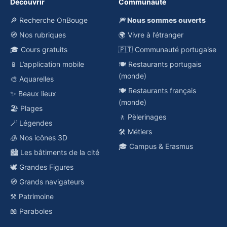
Découvrir
Communauté
🔎 Recherche OnBouge
🎆 Nous sommes ouverts
🧭 Nos rubriques
🌍 Vivre à l’étranger
🎓 Cours gratuits
🇵🇹 Communauté portugaise
📱 L’application mobile
🍽️ Restaurants portugais
(monde)
🎨 Aquarelles
🍽️ Restaurants français
✨ Beaux lieux
(monde)
🏖️ Plages
🚶 Pèlerinages
🪄 Légendes
🛠️ Métiers
🧊 Nos icônes 3D
🎓 Campus & Erasmus
🏙️ Les bâtiments de la cité
🕊️ Grandes Figures
🧭 Grands navigateurs
⚒️ Patrimoine
📖 Paraboles