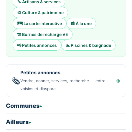
🔧 Artisans & services
🎨 Culture & patrimoine
🗺️ La carte interactive
📰 À la une
🔌 Bornes de recharge VE
📢 Petites annonces
🏊 Piscines & baignade
Petites annonces
🗞️
→
Vendre, donner, services, recherche — entre
voisins et diaspora
Communes
Ailleurs