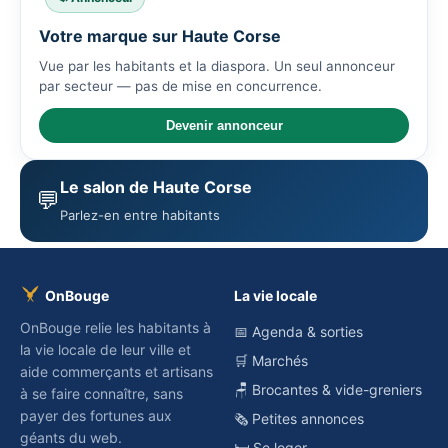
Votre marque sur Haute Corse
Vue par les habitants et la diaspora. Un seul annonceur
par secteur — pas de mise en concurrence.
Devenir annonceur
Le salon de Haute Corse
💬
Parlez-en entre habitants
OnBouge
La vie locale
OnBouge relie les habitants à
📅 Agenda & sorties
la vie locale de leur ville et
🛒 Marchés
aide commerçants et artisans
🪑 Brocantes & vide-greniers
à se faire connaître, sans
payer des fortunes aux
🗞️ Petites annonces
géants du web.
🛏️ Se loger