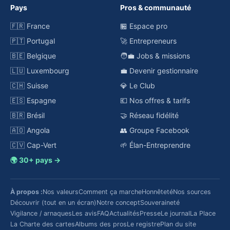
Pays
Pros & communauté
🇫🇷 France
🏪 Espace pro
🇵🇹 Portugal
🚀 Entrepreneurs
🇧🇪 Belgique
🧑‍💼 Jobs & missions
🇱🇺 Luxembourg
💼 Devenir gestionnaire
🇨🇭 Suisse
💎 Le Club
🇪🇸 Espagne
💶 Nos offres & tarifs
🇧🇷 Brésil
🤝 Réseau fidélité
🇦🇴 Angola
👥 Groupe Facebook
🇨🇻 Cap-Vert
🌱 Élan-Entreprendre
🌍 30+ pays →
À propos :
Nos valeurs
Comment ça marche
Honnêteté
Nos sources
Découvrir (tout en un écran)
Notre concept
Souveraineté
Vigilance / arnaques
Les avis
FAQ
Actualités
Presse
Le journal
La Place
La Charte des cartes
Albums des pros
Le registre
Plan du site