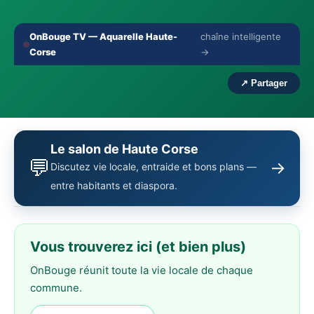
OnBouge TV — Aquarelle Haute-
chaîne intelligente
🔇
⛶
Corse
→
‹
›
↗ Partager
Le salon de Haute Corse
💬
→
Discutez vie locale, entraide et bons plans —
entre habitants et diaspora.
Vous trouverez ici (et bien plus)
OnBouge réunit toute la vie locale de chaque
commune.