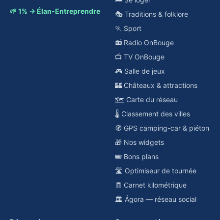
🌱 1% → Élan-Entreprendre
🎭 Traditions & folklore
🏃 Sport
📻 Radio OnBouge
📺 TV OnBouge
🎮 Salle de jeux
🏰 Châteaux & attractions
🗺️ Carte du réseau
🌡️ Classement des villes
🧭 GPS camping-car & piéton
🎁 Nos widgets
🎟️ Bons plans
🛣️ Optimiseur de tournée
🧾 Carnet kilométrique
🏛️ Ágora — réseau social