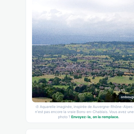
onboug
🎨 Aquarelle imaginée, inspirée de Auvergne-Rhône-Alpes
n'est pas encore la vraie Bons-en-Chablais. Vous avez une 
photo ?
Envoyez-la, on la remplace.