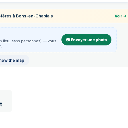
érés à Bons-en-Chablais
Voir →
📷 Envoyer une photo
un lieu, sans personnes) — vous
r.
how the map
t