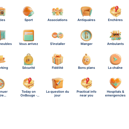
ties
Sport
Associations
Antiquaires
Enchères
meubles
Vous arrivez
S'installer
Manger
Ambulants
rking
Sécurité
Fidélité
Bons plans
La chaîne
inuer
Today on
La question du
Practical info
Hospitals &
tre
OnBouge ·
jour
near you
emergencies
ration
Saturday,…