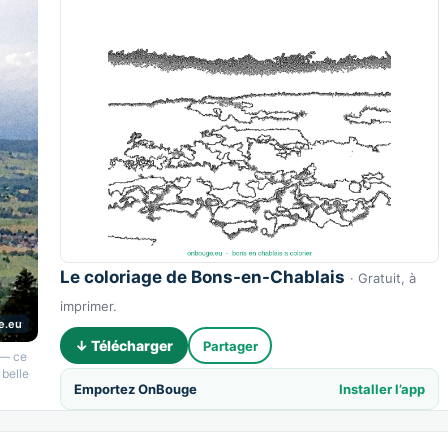
Le coloriage de Bons-en-Chablais
· Gratuit, à
imprimer.
e.eu
↓ Télécharger
Partager
 — ce
belle
Emportez OnBouge
Installer l’app