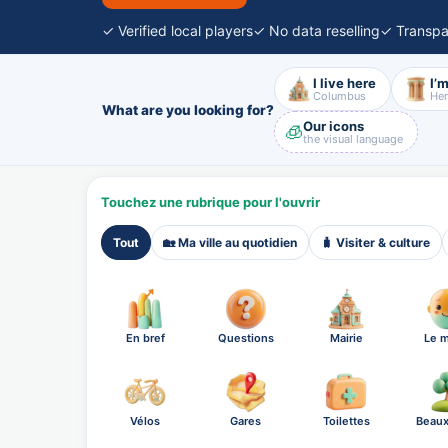
✓ Verified local players
✓ No data reselling
✓ Transpa
I live here
I’m
Columbus
Her
What are you looking for?
Our icons
🧊
the visual language
Touchez une rubrique pour l'ouvrir
Tout
🏡 Ma ville au quotidien
🧳 Visiter & culture
En bref
Questions
Mairie
Le m
Vélos
Gares
Toilettes
Beaux