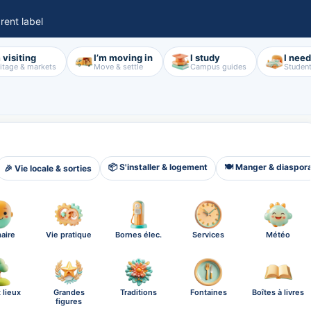
rent label
 visiting
I’m moving in
I study
I nee
itage & markets
Move & settle
Campus guides
Student
📦 S'installer & logement
🍽️ Manger & diaspor
🎉 Vie locale & sorties
aire
Vie pratique
Bornes élec.
Services
Météo
 lieux
Grandes
Traditions
Fontaines
Boîtes à livres
figures