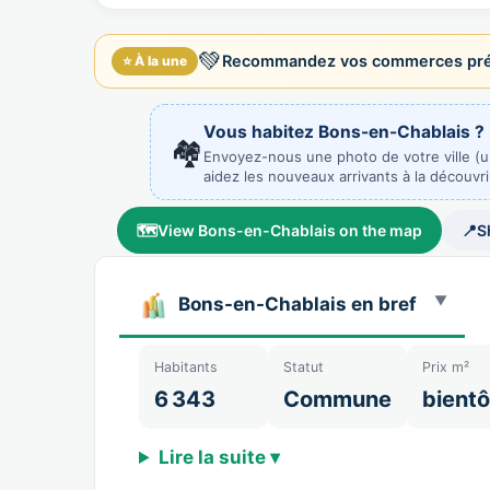
💚
Recommandez vos commerces préf
⭐ À la une
Vous habitez Bons-en-Chablais ?
🏘️
Envoyez-nous une photo de votre ville (
aidez les nouveaux arrivants à la découvri
🗺️
View Bons-en-Chablais on the map
📍
S
Bons-en-Chablais en bref
Habitants
Statut
Prix m²
6 343
Commune
bientô
Lire la suite ▾