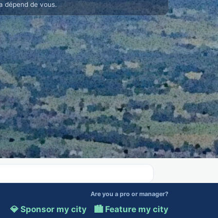
a dépend de vous.
Are you a pro or manager?
💎 Sponsor my city
·
🏙️ Feature my city