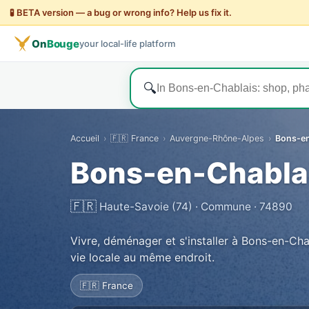
🧪 BETA version — a bug or wrong info? Help us fix it.
On
Bouge
your local-life platform
🔍
Accueil
›
🇫🇷 France
›
Auvergne-Rhône-Alpes
›
Bons-en
Bons-en-Chabla
🇫🇷
Haute-Savoie (74) · Commune · 74890
Vivre, déménager et s'installer à Bons-en-Cha
vie locale au même endroit.
🇫🇷 France