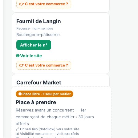
👉 C'est votre commerce ?
Fournil de Langin
Recensé · non-membre
Boulangerie-pâtisserie
Afficher le n°
🌐 Voir le site
👉 C'est votre commerce ?
Carrefour Market
Recensé · non-membre
🟠 Place libre · 1 seul par métier
✓ Vérifié
Place à prendre
4711D — Magasin multi-commerces
Réservez avant un concurrent — 1er
Épicerie / supérette
commerçant de chaque métier : 30 jours
Afficher le n°
offerts
🔗 Un vrai lien (dofollow) vers votre site
🌐 Voir le site
📊 Visibilité mesurable — visiteurs réels