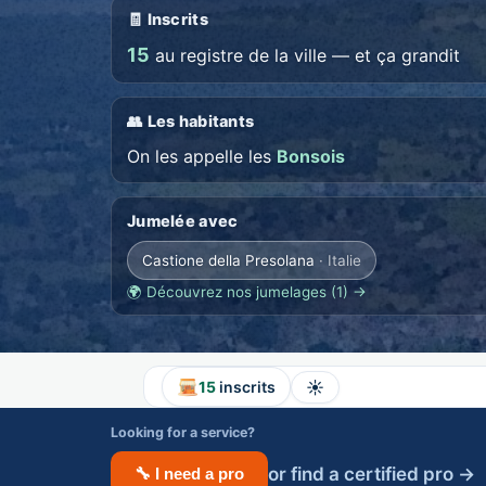
🧾 Inscrits
15
au registre de la ville — et ça grandit
👥 Les habitants
On les appelle les
Bonsois
Jumelée avec
Castione della Presolana
· Italie
🌍 Découvrez nos jumelages (1) →
☀️
15
inscrits
Looking for a service?
or find a certified pro →
🔧 I need a pro