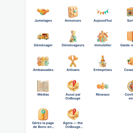
Jumelages
Annonces
Aujourd'hui
Sor
Déménager
Déménageurs
Immobilier
Garde-
Ambassades
Artisans
Entreprises
Cowo
Médias
Aussi par
Réseaux
Cont
OnBouge
vo
explo
Gérez la page
Ágora — the
de Bons-en-
OnBouge
Cha…
social n…