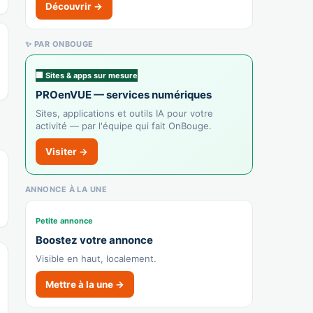
Découvrir →
🌐 Voir le site
👉 C'est votre commerce ?
✨ PAR ONBOUGE
🏢 Sites & apps sur mesure
Auto Rétro du Léman
PROenVUE — services numériques
Recensé · non-membre
✓ Vérifié
Sites, applications et outils IA pour votre
4520A — Garage automobile (entretien-
activité — par l'équipe qui fait OnBouge.
réparation)
Visiter →
Garage
🌐 Voir le site
ANNONCE À LA UNE
👉 C'est votre commerce ?
Petite annonce
Marmotard Shop
Boostez votre annonce
Recensé · non-membre
Visible en haut, localement.
Moto / scooter
Mettre à la une →
👉 C'est votre commerce ?