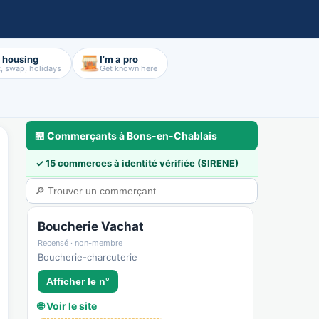
d housing
I’m a pro
, swap, holidays
Get known here
🏪 Commerçants à Bons-en-Chablais
✓ 15 commerces à identité vérifiée (SIRENE)
a
🃏 Cartes & déco
💼 Pros & nous rejoindre
🛟 Sécurité & confiance
Boucherie Vachat
Recensé · non-membre
Boucherie-charcuterie
Afficher le n°
🌐 Voir le site