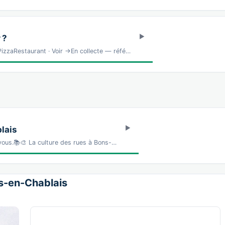
 ?
zzaRestaurant · Voir →En collecte — réfé…
lais
 vous.📚🎨 La culture des rues à Bons-…
ns-en-Chablais