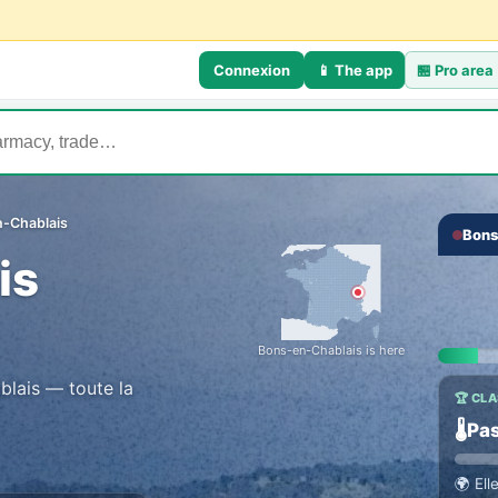
Connexion
📱 The app
🏪
Pro area
-Chablais
Bons
💬 TH
‹
is
Talk
Everyo
Bons-en-Chablais is here
blais — toute la
🏆 CL
🌡️
Pas
🌍
Ell