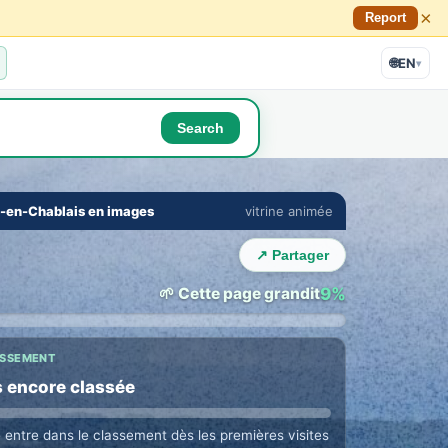
×
Report
🌐
EN
▾
Search
🔇
⛶
-en-Chablais en images
vitrine animée
E TOWN LOUNGE
›
 with Bons-en-Chablais locals
↗ Partager
ne in their language · auto translation →
🌱 Cette page grandit
9%
ASSEMENT
 encore classée
e entre dans le classement dès les premières visites