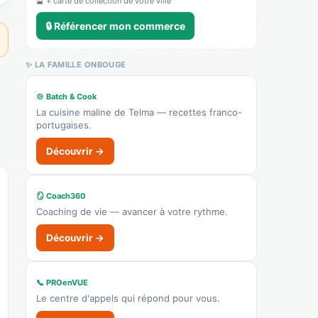
🎴 + carte de collection de votre ville
👉 C'est votre commerce ?
🔒 Référencer mon commerce
Coopérative agricole laitière de
✨ LA FAMILLE ONBOUGE
Brenthonne
Recensé · non-membre
🍲 Batch & Cook
Vente à la ferme
La cuisine maline de Telma — recettes franco-
Afficher le n°
portugaises.
🌐 Voir le site
Découvrir →
👉 C'est votre commerce ?
🪞 Coach360
Soler Automobiles
Coaching de vie — avancer à votre rythme.
Recensé · non-membre
Découvrir →
✓ Vérifié
4520A — Garage automobile (entretien-
réparation)
📞 PROenVUE
Concession / vente auto
Le centre d'appels qui répond pour vous.
Afficher le n°