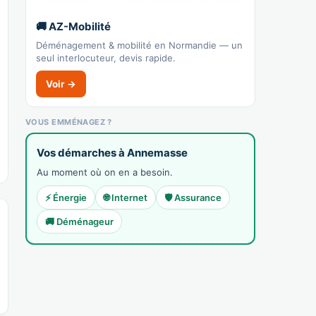
👉 C'est votre commerce ?
🚚 AZ-Mobilité
Opel
Déménagement & mobilité en Normandie — un
seul interlocuteur, devis rapide.
Recensé · non-membre
Concession / vente auto
Voir →
Afficher le n°
VOUS EMMÉNAGEZ ?
🌐 Voir le site
👉 C'est votre commerce ?
Vos démarches à Annemasse
Au moment où on en a besoin.
Speedy
⚡ Énergie
🌐 Internet
🛡️ Assurance
Recensé · non-membre
✓ Vérifié
🚚 Déménageur
4520A — Garage automobile (entretien-
réparation)
Garage
Afficher le n°
🌐 Voir le site