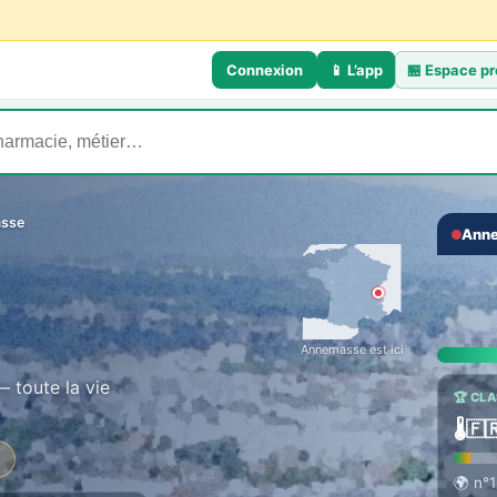
Connexion
📱 L’app
🏪
Espace pr
sse
Anne
‹
Annemasse est ici
 toute la vie
🏆 CL
🌡️
🇫
🌍
n°