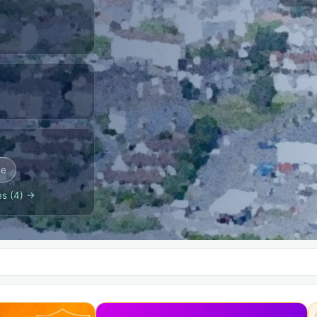
ne
es (4) →