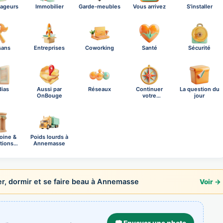
ageurs
Immobilier
Garde-meubles
Vous arrivez
S'installer
sans
Entreprises
Coworking
Santé
Sécurité
ias
Aussi par
Réseaux
Continuer
La question du
OnBouge
votre
jour
exploration
oine &
Poids lourds à
ctions
Annemasse
è…
r, dormir et se faire beau à Annemasse
Voir →