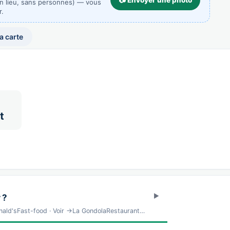
📷 Envoyer une photo
un lieu, sans personnes) — vous
r.
la carte
t
 ?
ld'sFast-food · Voir →La GondolaRestaurant…