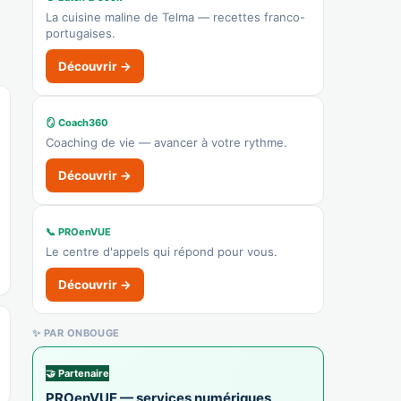
Afficher le n°
La cuisine maline de Telma — recettes franco-
portugaises.
🌐 Voir le site
👉 C'est votre commerce ?
Découvrir →
Fromagerie du Noyer
🪞 Coach360
Recensé · non-membre
Coaching de vie — avancer à votre rythme.
✓ Vérifié
4729Z — Épicerie fine / commerce alimentaire
Découvrir →
Fromagerie
🌐 Voir le site
📞 PROenVUE
👉 C'est votre commerce ?
Le centre d'appels qui répond pour vous.
Découvrir →
Les Luhantines
Recensé · non-membre
✨ PAR ONBOUGE
Pâtisserie / chocolaterie
Afficher le n°
🤝 Partenaire
PROenVUE — services numériques
🌐 Voir le site