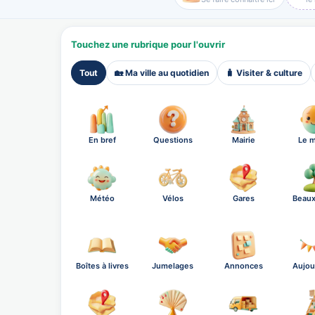
Touchez une rubrique pour l'ouvrir
Tout
🏡 Ma ville au quotidien
🧳 Visiter & culture
En bref
Questions
Mairie
Le m
Météo
Vélos
Gares
Beaux
Boîtes à livres
Jumelages
Annonces
Aujou