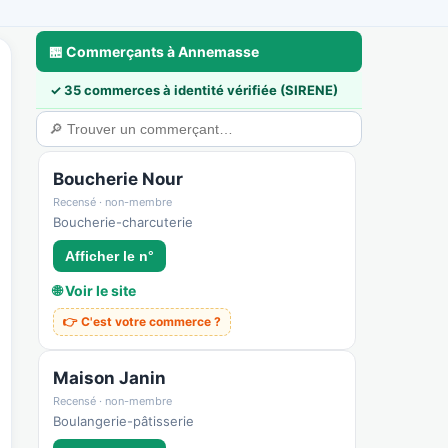
🏪 Commerçants à Annemasse
✓ 35 commerces à identité vérifiée (SIRENE)
a
🃏 Cartes & déco
💼 Pros & nous rejoindre
🛟 Sécurité & confiance
Boucherie Nour
Recensé · non-membre
Boucherie-charcuterie
Afficher le n°
🌐 Voir le site
👉 C'est votre commerce ?
Maison Janin
Recensé · non-membre
Boulangerie-pâtisserie