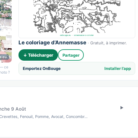
Le coloriage d’Annemasse
· Gratuit, à imprimer.
↓ Télécharger
Partager
e.eu
 — ce
Emportez OnBouge
Installer l’app
hoto ?
nche 9 Août
rCrevettes, Fenouil, Pomme, Avocat, Concombr…