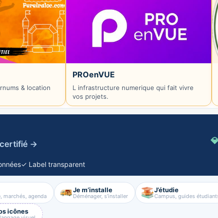
PROenVUE
rnums & location
L infrastructure numerique qui fait vivre
vos projets.

certifié →
onnées
✓ Label transparent
Je m’installe
J’étudie
e, marchés, agenda
Déménager, s’installer
Campus, guides étudiant
os icônes
 langage visuel