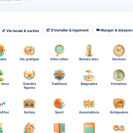
📦 S'installer & logement
🍽️ Manger & diaspor
🎉 Vie locale & sorties
aire
Vie pratique
Infos utiles
Bornes élec.
Services
 lieux
Grandes
Traditions
Baignades
Fontaines
figures
rd'hui
Sorties
Sport
Associations
Antiquaires