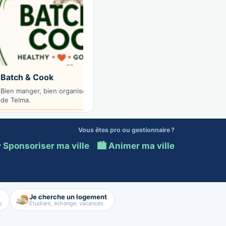
Batch & Cook
AZ-Mobilite
Bien manger, bien organise — les recettes
Votre demenageur de c
de Telma.
et alentours.
Vous êtes pro ou gestionnaire ?
 Sponsoriser ma ville
·
🏙️ Animer ma ville
Je cherche un logement
s
Étudiant, échange, vacances