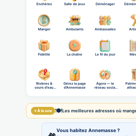
Enchères
Salle de jeux
Déménager
Démén
Manger
Ambulants
Ambassades
Arti
Fidélité
La chaîne
Le fil du jour
Méd
Rivières &
Gérez la page
Ágora — le
Patrim
cours d'eau
d'Annemasse
réseau social
attra
d'Ann…
OnB…
pr
🍽️
Les meilleures adresses où mange
⭐ À la une
Vous habitez Annemasse ?
🏘️