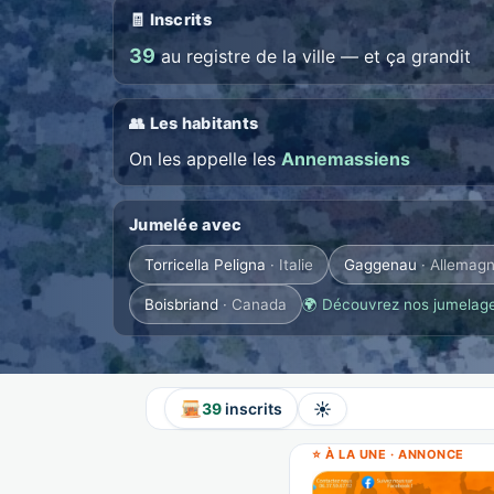
🧾 Inscrits
39
au registre de la ville — et ça grandit
👥 Les habitants
On les appelle les
Annemassiens
Jumelée avec
Torricella Peligna
· Italie
Gaggenau
· Allemag
Boisbriand
· Canada
🌍 Découvrez nos jumelag
☀️
39
inscrits
⭐ À LA UNE · ANNONCE