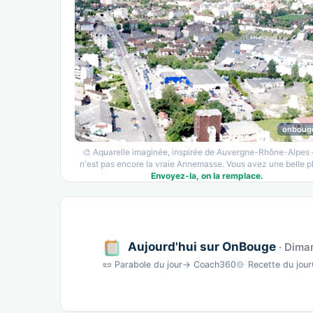
onboug
🎨 Aquarelle imaginée, inspirée de Auvergne-Rhône-Alpes
n'est pas encore la vraie Annemasse. Vous avez une belle p
Envoyez-la, on la remplace.
Aujourd'hui sur OnBouge
· Dima
📜 Parabole du jour→ Coach360🍲 Recette du jou