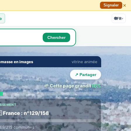
×
Signaler
o
🌐
FR
▾
Chercher
🔇
⛶
masse en images
vitrine animée
›
↗ Partager
🌱 Cette page grandit
16%
ASSEMENT
 France : n°129/158
169/215 communes