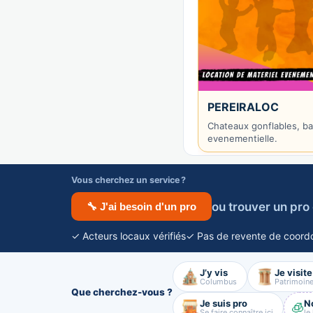
PEREIRALOC
Chateaux gonflables, ba
evenementielle.
Vous cherchez un service ?
ou trouver un pro 
🔧 J'ai besoin d'un pro
✓ Acteurs locaux vérifiés
✓ Pas de revente de coord
J’y vis
Je visite
Columbus
Patrimoin
Que cherchez-vous ?
Je suis pro
N
🧊
Se faire connaître ici
le