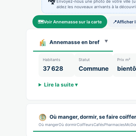
Envoyez-nous une photo de votre ville (
aidez les nouveaux arrivants à la découvri
🗺️
Voir Annemasse sur la carte
📍
Afficher 
Annemasse en bref
Habitants
Statut
Prix m²
37 628
Commune
bientô
Lire la suite ▾
Où manger, dormir, se faire coiffer
Où mangerOù dormirCoiffeursCafésPharmaciesMcDona