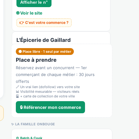
Afficher le n°
🌐 Voir le site
👉 C'est votre commerce ?
L'Épicerie de Gaillard
Recensé · non-membre
🟠 Place libre · 1 seul par métier
Épicerie / supérette
Place à prendre
Afficher le n°
Réservez avant un concurrent — 1er
commerçant de chaque métier : 30 jours
🌐 Voir le site
offerts
👉 C'est votre commerce ?
🔗 Un vrai lien (dofollow) vers votre site
📊 Visibilité mesurable — visiteurs réels
🎴 + carte de collection de votre ville
Spiga d'or
🔒 Référencer mon commerce
Recensé · non-membre
✓ Vérifié
5621Z — Traiteur
✨ LA FAMILLE ONBOUGE
Épicerie fine
🍲 Batch & Cook