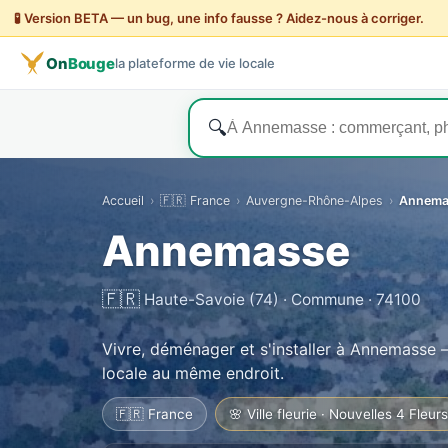
🧪 Version BETA — un bug, une info fausse ? Aidez-nous à corriger.
On
Bouge
la plateforme de vie locale
🔍
Accueil
›
🇫🇷 France
›
Auvergne-Rhône-Alpes
›
Annema
Annemasse
🇫🇷
Haute-Savoie (74) · Commune · 74100
Vivre, déménager et s'installer à Annemasse —
locale au même endroit.
🇫🇷 France
🌸 Ville fleurie · Nouvelles 4 Fleurs