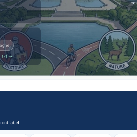
— cel
magne
 (7) →
rent label