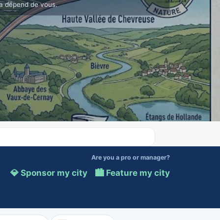
a dépend de vous.
Are you a pro or manager?
💎 Sponsor my city
·
🏙️ Feature my city