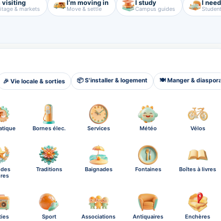
 visiting
I’m moving in
I study
I nee
itage & markets
Move & settle
Campus guides
Student
📦 S'installer & logement
🍽️ Manger & diaspor
🎉 Vie locale & sorties
atique
Bornes élec.
Services
Météo
Vélos
ndes
Traditions
Baignades
Fontaines
Boîtes à livres
ures
ties
Sport
Associations
Antiquaires
Enchères