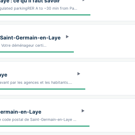
e : ce qu'il faut savoir
egulated parkingRER A to ~30 min from Pa…
à Saint-Germain-en-Laye
Z Votre déménageur certi…
aye
vant par les agences et les habitants.…
Germain-en-Laye
Le code postal de Saint-Germain-en-Laye …