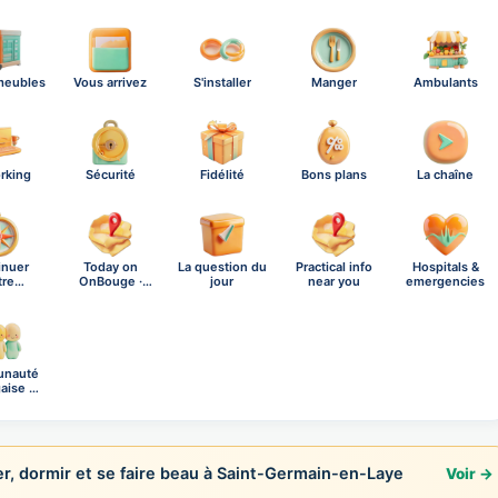
meubles
Vous arrivez
S'installer
Manger
Ambulants
rking
Sécurité
Fidélité
Bons plans
La chaîne
inuer
Today on
La question du
Practical info
Hospitals &
tre
OnBouge ·
jour
near you
emergencies
ration
Friday, A…
nauté
aise à
in…
r, dormir et se faire beau à Saint-Germain-en-Laye
Voir →