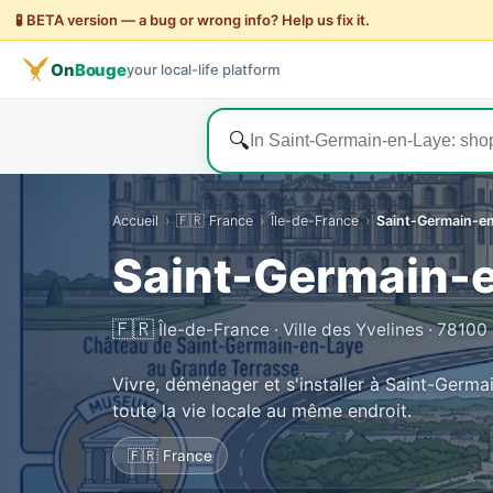
🧪 BETA version — a bug or wrong info? Help us fix it.
On
Bouge
your local-life platform
🔍
Accueil
›
🇫🇷 France
›
Île-de-France
›
Saint-Germain-e
Saint-Germain-
🇫🇷
Île-de-France · Ville des Yvelines · 78100
Vivre, déménager et s'installer à Saint-Germ
toute la vie locale au même endroit.
🇫🇷 France