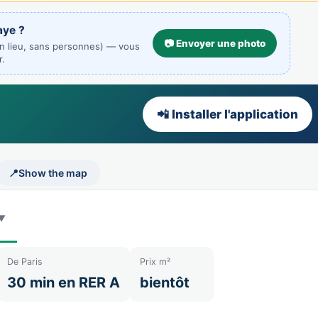
aye ?
📷 Envoyer une photo
un lieu, sans personnes) — vous
r.
📲 Installer l'application
📍
Show the map
De Paris
Prix m²
30 min en RER A
bientôt