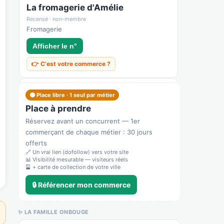
La fromagerie d'Amélie
Recensé · non-membre
Fromagerie
Afficher le n°
👉 C'est votre commerce ?
La Marée
🟠 Place libre · 1 seul par métier
Recensé · non-membre
Place à prendre
Poissonnerie
Réservez avant un concurrent — 1er
👉 C'est votre commerce ?
commerçant de chaque métier : 30 jours
offerts
🔗 Un vrai lien (dofollow) vers votre site
Les Vergers de Saint-Germain
📊 Visibilité mesurable — visiteurs réels
🎴 + carte de collection de votre ville
Recensé · non-membre
Primeur
🔒 Référencer mon commerce
👉 C'est votre commerce ?
✨ LA FAMILLE ONBOUGE
Midas