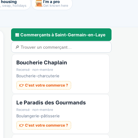
d housing
I’m a pro
, swap, holidays
Get known here
🏪 Commerçants à Saint-Germain-en-Laye
a
🃏 Cartes & déco
💼 Pros & nous rejoindre
🛟 Sécurité & confiance
Boucherie Chaplain
Recensé · non-membre
Boucherie-charcuterie
👉 C'est votre commerce ?
Le Paradis des Gourmands
Recensé · non-membre
Boulangerie-pâtisserie
👉 C'est votre commerce ?