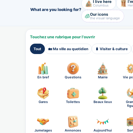
I live here
I’m
Columbus
Her
What are you looking for?
Our icons
🧊
the visual language
Touchez une rubrique pour l'ouvrir
Tout
🏡 Ma ville au quotidien
🧳 Visiter & culture
En bref
Questions
Mairie
Vie pr
Gares
Toilettes
Beaux lieux
Gra
fig
Jumelages
Annonces
Aujourd'hui
Sor