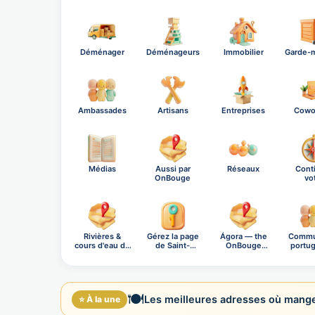
Déménager
Déménageurs
Immobilier
Garde-
Ambassades
Artisans
Entreprises
Cowo
Médias
Aussi par
Réseaux
Cont
OnBouge
vo
explo
Rivières &
Gérez la page
Ágora — the
Commu
cours d'eau de
de Saint-
OnBouge
portug
Sa…
Germa…
social n…
Sa
🍽️
Les meilleures adresses où mange
⭐ À la une