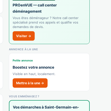
PROenVUE — call center
déménagement
Marly Presse
Recensé · non-membre
Vous êtes déménageur ? Notre call center
Librairie
spécialisé prend vos appels et qualifie vos
demandes de devis.
👉 C'est votre commerce ?
Visiter →
Libres Pensées
ANNONCE À LA UNE
Recensé · non-membre
Fleuriste
Petite annonce
👉 C'est votre commerce ?
Boostez votre annonce
Visible en haut, localement.
Carador
Recensé · non-membre
Mettre à la une →
Bijouterie
🌐 Voir le site
VOUS EMMÉNAGEZ ?
👉 C'est votre commerce ?
Vos démarches à Saint-Germain-en-