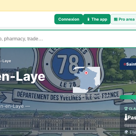
Connexion
📱 The app
🏪
Pro area
n-Laye
Sain
💬 TH
‹
en-Laye
Talk
Everyo
Saint-Germain-en-Laye is here
ain-en-Laye —
🏆 CL
🌡️
Pas
🌍
Ell