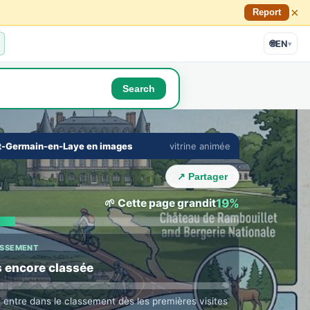
×
Report
🌐
EN
▾
Search
🔇
⛶
t-Germain-en-Laye en images
vitrine animée
E TOWN LOUNGE
›
 with Saint-Germain-en-Laye locals
↗ Partager
ne in their language · auto translation →
🌱 Cette page grandit
19%
ASSEMENT
 encore classée
e entre dans le classement dès les premières visites