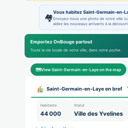
Vous habitez Saint-Germain-en-L
🏘️
Envoyez-nous une photo de votre ville (
aidez les nouveaux arrivants à la découvri
Emportez OnBouge partout
Toute la vie locale de votre ville, dans votre poche.
🗺️
View Saint-Germain-en-Laye on the map
Saint-Germain-en-Laye en bref
Habitants
Statut
44 000
Ville des Yvelines