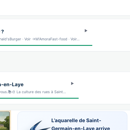
 ?
d'sBurger · Voir →M'AmoraFast-food · Voir…
n-en-Laye
vous.📚🎨 La culture des rues à Saint…
L’aquarelle de Saint-
Germain-en-Laye arrive