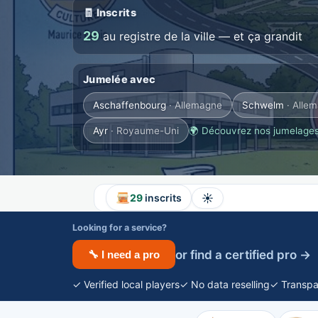
🧾 Inscrits
29
au registre de la ville — et ça grandit
Jumelée avec
Aschaffenbourg
· Allemagne
Schwelm
· Alle
Ayr
· Royaume-Uni
🌍 Découvrez nos jumelages
☀️
29
inscrits
Looking for a service?
or find a certified pro →
🔧 I need a pro
✓ Verified local players
✓ No data reselling
✓ Transpa