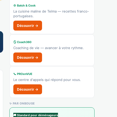
Recensé · non-membre
🍲 Batch & Cook
Garage
La cuisine maline de Telma — recettes franco-
portugaises.
Afficher le n°
Découvrir →
🌐 Voir le site
👉 C'est votre commerce ?
🪞 Coach360
Coaching de vie — avancer à votre rythme.
O Salon
Recensé · non-membre
Découvrir →
Coiffure
Afficher le n°
📞 PROenVUE
Le centre d'appels qui répond pour vous.
👉 C'est votre commerce ?
Découvrir →
Aux Sources de Beauté
Recensé · non-membre
✨ PAR ONBOUGE
Institut de beauté
👉 C'est votre commerce ?
🚚 Standard pour déménageurs