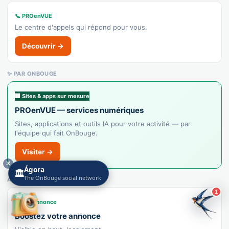
👉 C'est votre commerce ?
📞 PROenVUE
Le centre d'appels qui répond pour vous.
Le Menec
Recensé · non-membre
Découvrir →
Crêperie
Afficher le n°
✨ PAR ONBOUGE
👉 C'est votre commerce ?
🏢 Sites & apps sur mesure
PROenVUE — services numériques
Par Faim d'Arômes
Sites, applications et outils IA pour votre activité — par
Recensé · non-membre
l'équipe qui fait OnBouge.
Française
Visiter →
👉 C'est votre commerce ?
✕
Ágora
🏛️
The OnBouge social network
ANNONCE À LA UNE
Hippopotamus
1
Recensé · non-membre
Petite annonce
Grill
Boostez votre annonce
👉 C'est votre commerce ?