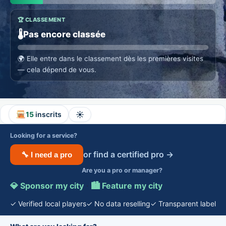
🏆 CLASSEMENT
🌡️
Pas encore classée
🌍
Elle entre dans le classement dès les premières visites
— cela dépend de vous.
☀️
15
inscrits
Looking for a service?
or find a certified pro →
🔧 I need a pro
Are you a pro or manager?
💎 Sponsor my city
·
🏙️ Feature my city
✓ Verified local players
✓ No data reselling
✓ Transparent label