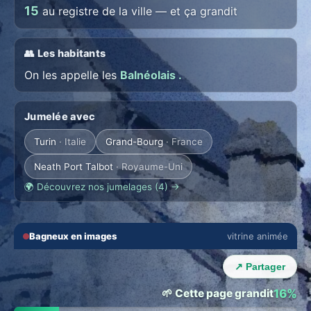
15
au registre de la ville — et ça grandit
👥 Les habitants
On les appelle les
Balnéolais .
Jumelée avec
Turin
· Italie
Grand-Bourg
· France
Neath Port Talbot
· Royaume-Uni
🌍 Découvrez nos jumelages (4) →
🔇
⛶
Bagneux en images
vitrine animée
💬 THE TOWN LOUNGE
‹
›
Talk with Bagneux locals
↗ Partager
Everyone in their language · auto translation →
🌱 Cette page grandit
16%