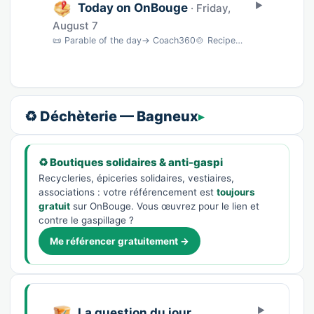
Today on OnBouge
· Friday,
August 7
📜 Parable of the day→ Coach360🍲 Recipe of the day→ BNC🎵 Song of the day→ musique🎨 Wate…
♻️ Déchèterie — Bagneux
♻️ Boutiques solidaires & anti-gaspi
Recycleries, épiceries solidaires, vestiaires,
associations : votre référencement est
toujours
gratuit
sur OnBouge. Vous œuvrez pour le lien et
contre le gaspillage ?
Me référencer gratuitement →
La question du jour