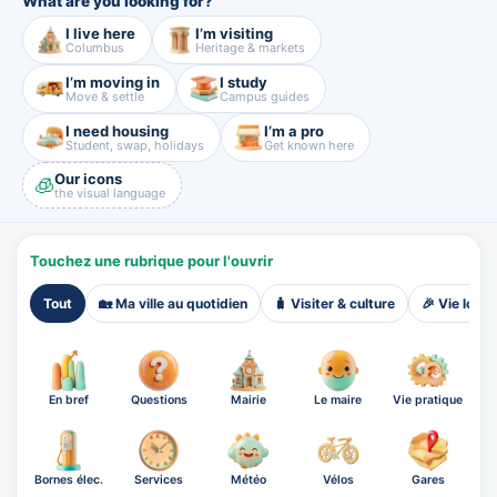
What are you looking for?
I live here
I’m visiting
Columbus
Heritage & markets
I’m moving in
I study
Move & settle
Campus guides
I need housing
I’m a pro
Student, swap, holidays
Get known here
Our icons
🧊
the visual language
Touchez une rubrique pour l'ouvrir
Tout
🏡 Ma ville au quotidien
🧳 Visiter & culture
🎉 Vie local
En bref
Questions
Mairie
Le maire
Vie pratique
Bornes élec.
Services
Météo
Vélos
Gares