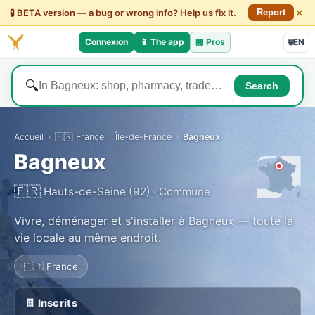
×
🧪 BETA version — a bug or wrong info? Help us fix it.
Report
Connexion
📱 The app
🏪
Pros
🌐
EN
🔍
Search
Accueil
›
🇫🇷 France
›
Île-de-France
›
Bagneux
Bagneux
🇫🇷
Hauts-de-Seine (92) · Commune
Vivre, déménager et s'installer à Bagneux — toute la
vie locale au même endroit.
🇫🇷 France
🧾 Inscrits