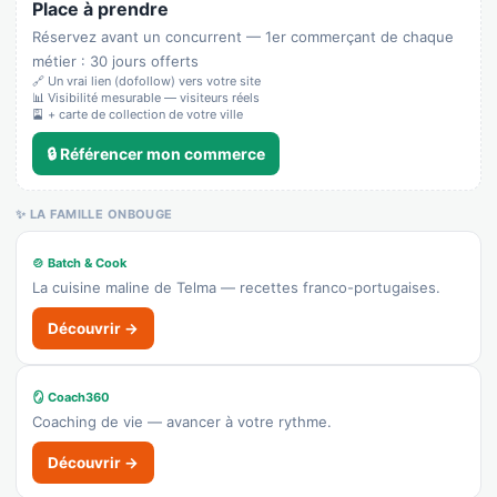
Place à prendre
Réservez avant un concurrent — 1er commerçant de chaque
La Royale
métier : 30 jours offerts
🔗 Un vrai lien (dofollow) vers votre site
Recensé · non-membre
📊 Visibilité mesurable — visiteurs réels
Bar
🎴 + carte de collection de votre ville
👉 C'est votre commerce ?
🔒 Référencer mon commerce
Burger King
✨ LA FAMILLE ONBOUGE
Recensé · non-membre
Burger
🍲 Batch & Cook
Afficher le n°
La cuisine maline de Telma — recettes franco-portugaises.
🌐 Voir le site
Découvrir →
👉 C'est votre commerce ?
🪞 Coach360
Yun Tian
Coaching de vie — avancer à votre rythme.
Recensé · non-membre
Découvrir →
Chinois