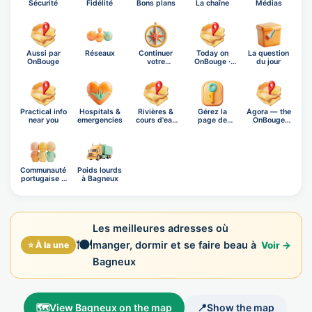
Sécurité
Fidélité
Bons plans
La chaîne
Médias
Aussi par
Réseaux
Continuer
Today on
La question
OnBouge
votre
OnBouge ·
du jour
exploration
Friday, A…
Practical info
Hospitals &
Rivières &
Gérez la
Ágora — the
near you
emergencies
cours d'eau
page de
OnBouge
de Ba…
Bagneux
social n…
Communauté
Poids lourds
portugaise à
à Bagneux
Bagn…
Les meilleures adresses où
🍽️
manger, dormir et se faire beau à
⭐ À la une
Voir →
Bagneux
🗺️
View Bagneux on the map
📍
Show the map