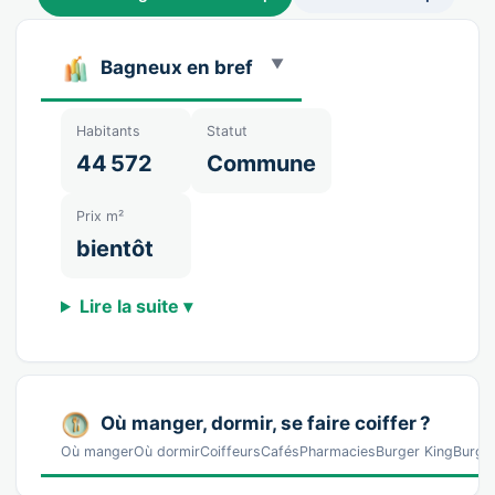
Bagneux en bref
Habitants
Statut
44 572
Commune
Prix m²
bientôt
Lire la suite ▾
Où manger, dormir, se faire coiffer ?
Où mangerOù dormirCoiffeursCafésPharmaciesBurger KingBurger 