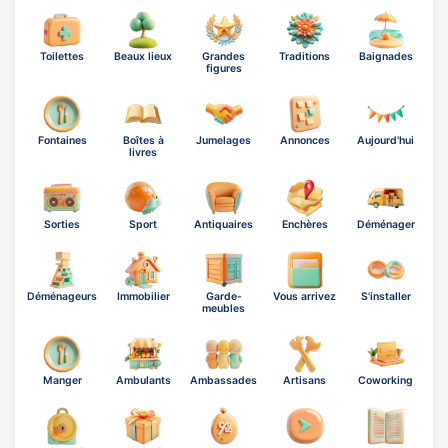
Toilettes
Beaux lieux
Grandes
Traditions
Baignades
figures
Fontaines
Boîtes à
Jumelages
Annonces
Aujourd'hui
livres
Sorties
Sport
Antiquaires
Enchères
Déménager
Déménageurs
Immobilier
Garde-
Vous arrivez
S'installer
meubles
Manger
Ambulants
Ambassades
Artisans
Coworking